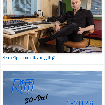
Herra Ylppö romuttaa myyttejä