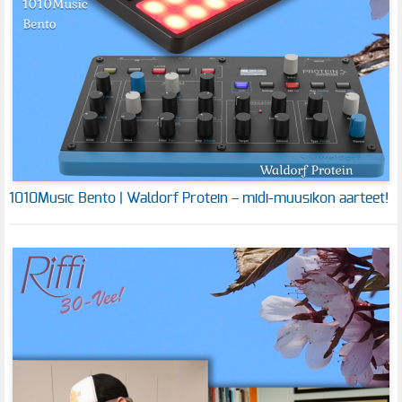
1010Music Bento | Waldorf Protein – midi-muusikon aarteet!