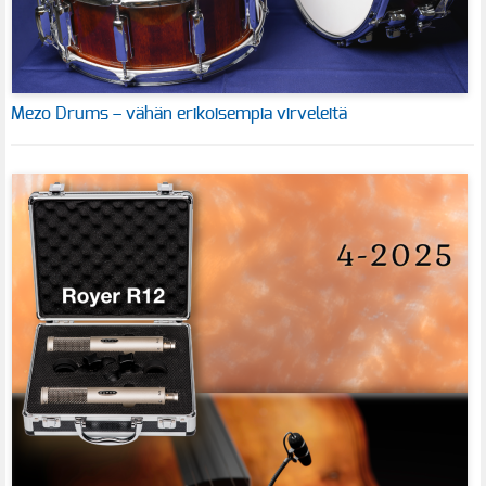
Mezo Drums – vähän erikoisempia virveleitä