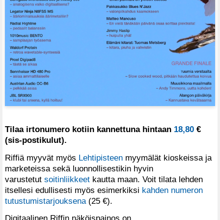
Tilaa irtonumero kotiin kannettuna hintaan
18,80
€
(sis-postikulut).
Riffiä myyvät myös
Lehtipisteen
myymälät kioskeissa ja
marketeissa sekä luonnollisestikin hyvin
varustetut
soitinliikkeet
kautta maan. Voit tilata lehden
itsellesi edullisesti myös esimerkiksi
kahden numeron
tutustumistarjouksena
(25 €).
Digitaalinen Riffin näköispainos on