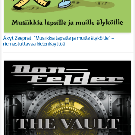
Äxyt Zeeprat: "Musiikkia lapsille ja muille älyköille" –
riemastuttavaa kielenkäyttöä