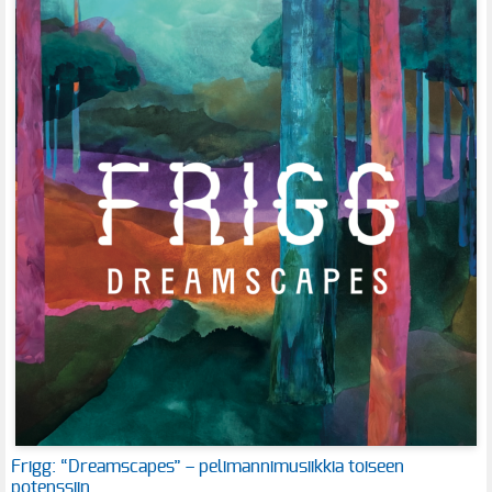
Frigg: “Dreamscapes” – pelimannimusiikkia toiseen
potenssiin