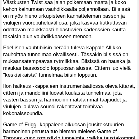
Västkusten Twist saa jalan polkemaan maata ja koko
kehon keinumaan vauhdikkaalla poljennollaan. Biisissä
on myös hieno urkupisteen kannatteleman basson ja
viulujen vuoropuheluväliosa, joka kasvaa kutkuttavan
odottavan maukkaasti hidastuvien kadenssien kautta
takaisin alun vauhdikkaaseen menoon.
Edellisen vauhtibiisin perään tuleva kappale Allikko
rauhoittaa tunnelmaa oivallisesti. Tässäkin biisissä on
mukaansatempaavaa rytmiikkaa. Biisissä on hauska ja
maukas bassosoolo loppuosan alussa. Cittern luo vielä
”keskiaikaista” tunnelmaa biisin loppuun.
Ilon haikeus -kappaleen instrumentaatiossa oleva kitarat,
cittern ja mandoliini luovat kuulasta tunnelmaa, jota
vasten basson ja harmoonin matalammat taajuudet ja
viulujen laulava soundi rakentavat toimivaa
kokonaissoundia.
Game of Frigg -kappaleen alkuosan jousitekstuurien
harmoninen perusta tuo hieman mieleen Game of
Thrones -tunnusmusiikin tunnelmia, vaikka taustakomppi