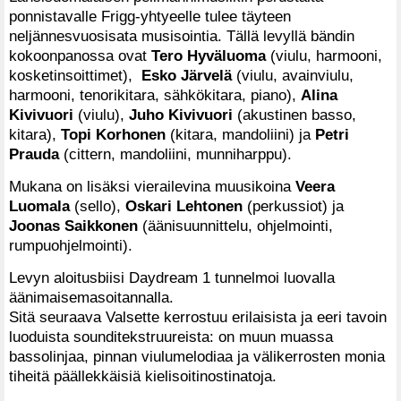
ponnistavalle Frigg-yhtyeelle tulee täyteen
neljännesvuosisata musisointia. Tällä levyllä bändin
kokoonpanossa ovat
Tero Hyväluoma
(viulu, harmooni,
kosketinsoittimet),
Esko Järvelä
(viulu, avainviulu,
harmooni, tenorikitara, sähkökitara, piano),
Alina
Kivivuori
(viulu),
Juho Kivivuori
(akustinen basso,
kitara),
Topi Korhonen
(kitara, mandoliini) ja
Petri
Prauda
(cittern, mandoliini, munniharppu).
Mukana on lisäksi vierailevina muusikoina
Veera
Luomala
(sello),
Oskari Lehtonen
(perkussiot) ja
Joonas Saikkonen
(äänisuunnittelu, ohjelmointi,
rumpuohjelmointi).
Levyn aloitusbiisi Daydream 1 tunnelmoi luovalla
äänimaisemasoitannalla.
Sitä seuraava Valsette kerrostuu erilaisista ja eeri tavoin
luoduista sounditekstruureista: on muun muassa
bassolinjaa, pinnan viulumelodiaa ja välikerrosten monia
tiheitä päällekkäisiä kielisoitinostinatoja.