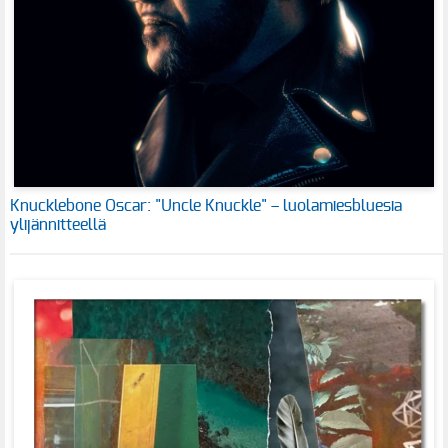
Knucklebone Oscar: "Uncle Knuckle" – luolamiesbluesia
ylijännitteellä