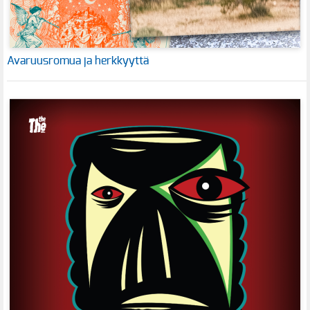
Avaruusromua ja herkkyyttä