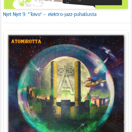
Njet Njet 9: “Toivo” – elektro-jazz-puhallusta