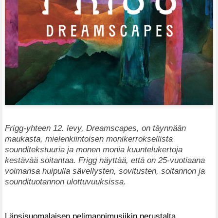
Frigg-yhteen 12. levy, Dreamscapes, on täynnään
maukasta, mielenkiintoisen monikerroksellista
sounditekstuuria ja monen monia kuuntelukertoja
kestävää soitantaa. Frigg näyttää, että on 25-vuotiaana
voimansa huipulla sävellysten, sovitusten, soitannon ja
soundituotannon ulottuvuuksissa.
Länsisuomalaisen pelimannimusiikin perustalta