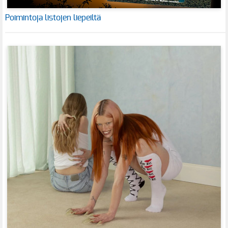
Poimintoja listojen liepeiltä