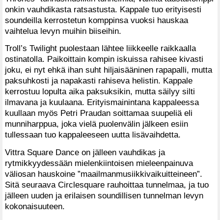
onkin vauhdikasta ratsastusta. Kappale tuo erityisesti
soundeilla kerrostetun komppinsa vuoksi hauskaa
vaihtelua levyn muihin biiseihin.
Troll’s Twilight puolestaan lähtee liikkeelle raikkaalla
ostinatolla. Paikoittain kompin iskuissa rahisee kivasti
joku, ei nyt ehkä ihan suht hiljaisääninen rapapalli, mutta
paksuhkosti ja napakasti rahiseva helistin. Kappale
kerrostuu lopulta aika paksuksikin, mutta säilyy silti
ilmavana ja kuulaana. Erityismainintana kappaleessa
kuullaan myös Petri Praudan soittamaa suupeliä eli
munniharppua, joka vielä puolenvälin jälkeen esiin
tullessaan tuo kappaleeseen uutta lisävaihdetta.
Vittra Square Dance on jälleen vauhdikas ja
rytmikkyydessään mielenkiintoisen mieleenpainuva
väliosan hauskoine ”maailmanmusiikkivaikuitteineen”.
Sitä seuraava Circlesquare rauhoittaa tunnelmaa, ja tuo
jälleen uuden ja erilaisen soundillisen tunnelman levyn
kokonaisuuteen.