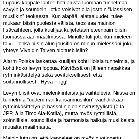
Lupaus-kappale lähtee heti alusta luomaan tunnelmaa
sävyin ja soundein, jotka voisivat olla jostain ”klassisen
musiikin” teoksesta. Kun alapää, alataajuudet, tulee
mukaan biisin puolesta välistä, teos saa mainion
lisävaihteen, jolla kuulijaa kuljetetaan eteenpäin biisin
luomassa äänimaailmassa. Minulle tuli jotenkin mieleen
talvi – ehkä biisin alun jousilla on minun mielessäni joku
yhteys Vivaldin Talven aloitusbiisiin?
Alarm Polska laskettaa kuulijan kohti iloisia tunnelmia, ja
kohti koko levyn loppua. Käytössä on jälleen napakkaa
rytminkäsittelyä sekä sovituksellisesti että
soitannollisesti. Hyvä Frigg!
Levyn biisit ovat mielenkiintoisia ja vaihtelevia. Niissä on
tunnelmia ”uudemman kansanmusiikin” vauhdikkaan
rytminkäsittelyn ja bassolinjojen sovitustyylistä (à la
JPP, à la Timo Ala-Kotila), mutta myös rytmillisiä,
soinnillisia, soundillisia ja harmonisia haikuja musiikeista
muualta maailmasta.
Mainio juttu on, että kappaleet on myös nuotinnettu