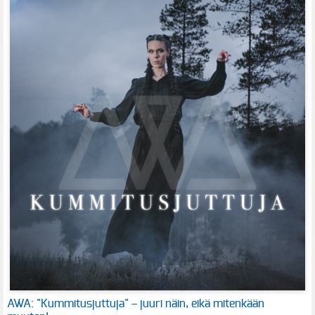
AWA: "Kummitusjuttuja" – juuri näin, eikä mitenkään