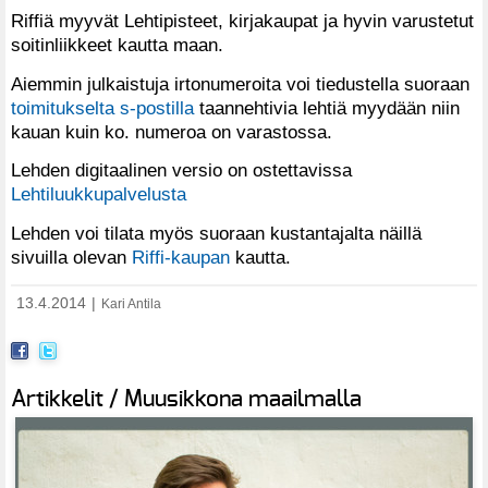
Riffiä myyvät Lehtipisteet, kirjakaupat ja hyvin varustetut
soitinliikkeet kautta maan.
Aiemmin julkaistuja irtonumeroita voi tiedustella suoraan
toimitukselta s-postilla
taannehtivia lehtiä myydään niin
kauan kuin ko. numeroa on varastossa.
Lehden digitaalinen versio on ostettavissa
Lehtiluukkupalvelusta
Lehden voi tilata myös suoraan kustantajalta näillä
sivuilla olevan
Riffi-kaupan
kautta.
13.4.2014
|
Kari Antila
Artikkelit / Muusikkona maailmalla