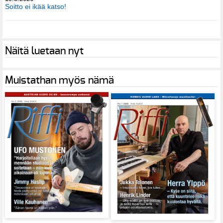
Soitto ei ikää katso!
Näitä luetaan nyt
Muistathan myös nämä