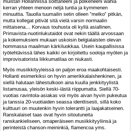
muistan Hollannissa soittaneeni ja polkeneeni wahia
kerran yhteen menoon neljä tuntia ja kymmenen
minuuttia. Tauolla tuumailin setin olleen ”melko” pitkän,
mutta kollegat pitivät sitä vielä varsin normaalin
mittaisena… Korvaus touhusta oli kyllä asiallinen.
Primavista-nuotinlukutaidot ovat nekin täällä arvossaan
ja kokemuksieni mukaan uskoisin belgialaisten olevan
hommassa maailman kärkiluokkaa. Usein kaupallisissa
työtehtävissä lähes kaikki on kirjoitettu sooloja myöten ja
improvisatorista liikkumatilaa on niukasti.
Myös musiikkityyleissä on paljon eroa maakohtaisesti.
Hollanti esimerkiksi on hyvin amerikkalaishenkinen, ja
siellä halutaan lähestulkoon aina kuulla jenkkityylistä
listamusaa, yleisön keski-iästä riippumatta. Siellä 70-
vuotias ravintola-asiakas voi myös aivan hyvin pukeutua
ja tanssia 20-vuotiaiden seassa identtisesti, sillä koko
kulttuuri on muutenkin hyvin tolerantti ja laajakatseinen.
Ranskalaiset taas ovat hyvin sitoutuneita
ranskankieliseen, omaperäiseen musiikkityyliinsä ja
perinteistä chanson-meininkiä, flamencoa yms.