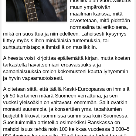
musiikkialan vuorovaikutus
muun ympäröivän
maailman kanssa, mitä
arvostetaan, mitä pidetään
normaalina tai erikoisena,
mikä on suosittua ja niin edelleen. Läheisesti kysymys
liittyy myös siihen minkälaisia tuntemuksia, tai
suhtautumistapoja ihmisillä on musiikkiin.
Aiheesta voisi kirjoittaa epäilemättä kirjan, mutta koetan
tarkastella havaitsemiani eroavaisuuksia ja
samanlaisuuksia omien kokemusteni kautta lyhyemmin
ja hyvin vapaamuotoisesti.
Aloitetaan siitä, että täällä Keski-Euroopassa on ihmisiä
yli 50 kertainen määrä Suomeen verrattuna, ja sen
vuoksi yleisöäkin on valtavasti enemmän. Salit ovatkin
monesti suurempia, ja konserttien yms. tapahtumien
budjetit liikkuvat isommissa summissa kuin Suomessa.
Suosituimmilla artisteilla esimerkiksi Ranskassa on
mahdollisuus tehdä noin 100 keikkaa vuodessa 3 000–5
000 ihmisen katsomoille. Tämä tietenkin tarkoittaa sitä,