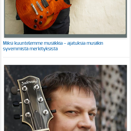
Miksi kuuntelemme musiikkia – ajatuksia musiikin
syvemmistä merkityksistä