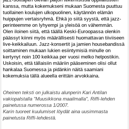
kanssa, mutta kokemukseni mukaan Suomesta puuttuu
tuollainen koulujen ulkopuolinen, käytännön elämän
huippujen vertaisryhmä. Ehkä jo siitä syystä, että jazz-
perinteemme on lyhyempi ja yleisöä on vähemmän.
Olen iloinen siitä, että täällä Keski-Euroopassa olenkin
päässyt kiinni myös määrällisesti huomattavan tiiviiseen
live-keikkailuun. Jazz-konsertit ja jamien housebandissä
soittaminen mukaan lukien esiintymisiä minulle on
kertynyt noin 100 keikkaa per vuosi melko helpostikin.
Uskoisin, että tällaisiin määriin pääseminen olisi ollut
hankalaa Suomessa ja pidänkin näitä saamiani
kokemuksia tällä alueella erittäin arvokkaina.
Oheinen teksti on julkaistu alunperin Kari Antilan
vakiopalstalla "Muusikkona maailmalla", Riffi-lehden
painetussa numerossa 1/2007.
Karin tuoreet kuulumiset löydät aina uusimmasta
painetusta Riffi-lehdestä.