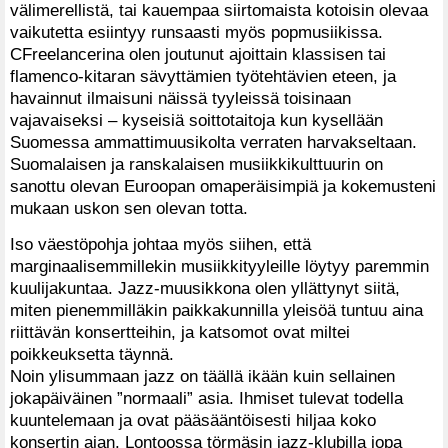
välimerellistä, tai kauempaa siirtomaista kotoisin olevaa
vaikutetta esiintyy runsaasti myös popmusiikissa.
CFreelancerina olen joutunut ajoittain klassisen tai
flamenco-kitaran sävyttämien työtehtävien eteen, ja
havainnut ilmaisuni näissä tyyleissä toisinaan
vajavaiseksi – kyseisiä soittotaitoja kun kysellään
Suomessa ammattimuusikolta verraten harvakseltaan.
Suomalaisen ja ranskalaisen musiikkikulttuurin on
sanottu olevan Euroopan omaperäisimpiä ja kokemusteni
mukaan uskon sen olevan totta.
Iso väestöpohja johtaa myös siihen, että
marginaalisemmillekin musiikkityyleille löytyy paremmin
kuulijakuntaa. Jazz-muusikkona olen yllättynyt siitä,
miten pienemmilläkin paikkakunnilla yleisöä tuntuu aina
riittävän konsertteihin, ja katsomot ovat miltei
poikkeuksetta täynnä.
Noin ylisummaan jazz on täällä ikään kuin sellainen
jokapäiväinen ”normaali” asia. Ihmiset tulevat todella
kuuntelemaan ja ovat pääsääntöisesti hiljaa koko
konsertin ajan. Lontoossa törmäsin jazz-klubilla jopa