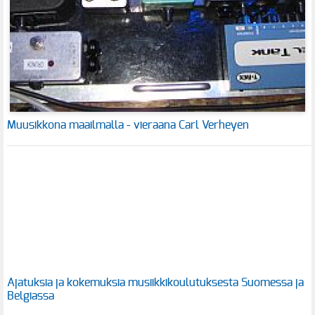
Muusikkona maailmalla - vieraana Carl Verheyen
Ajatuksia ja kokemuksia musiikkikoulutuksesta Suomessa ja
Belgiassa