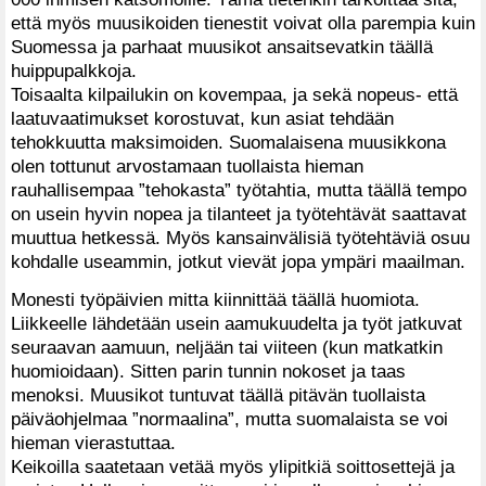
että myös muusikoiden tienestit voivat olla parempia kuin
Suomessa ja parhaat muusikot ansaitsevatkin täällä
huippupalkkoja.
Toisaalta kilpailukin on kovempaa, ja sekä nopeus- että
laatuvaatimukset korostuvat, kun asiat tehdään
tehokkuutta maksimoiden. Suomalaisena muusikkona
olen tottunut arvostamaan tuollaista hieman
rauhallisempaa ”tehokasta” työtahtia, mutta täällä tempo
on usein hyvin nopea ja tilanteet ja työtehtävät saattavat
muuttua hetkessä. Myös kansainvälisiä työtehtäviä osuu
kohdalle useammin, jotkut vievät jopa ympäri maailman.
Monesti työpäivien mitta kiinnittää täällä huomiota.
Liikkeelle lähdetään usein aamukuudelta ja työt jatkuvat
seuraavan aamuun, neljään tai viiteen (kun matkatkin
huomioidaan). Sitten parin tunnin nokoset ja taas
menoksi. Muusikot tuntuvat täällä pitävän tuollaista
päiväohjelmaa ”normaalina”, mutta suomalaista se voi
hieman vierastuttaa.
Keikoilla saatetaan vetää myös ylipitkiä soittosettejä ja