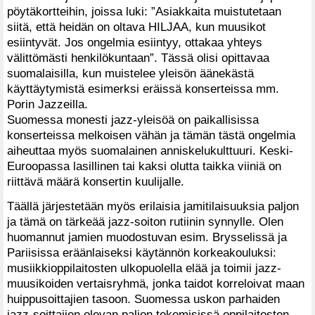
pöytäkortteihin, joissa luki: ”Asiakkaita muistutetaan
siitä, että heidän on oltava HILJAA, kun muusikot
esiintyvät. Jos ongelmia esiintyy, ottakaa yhteys
välittömästi henkilökuntaan”. Tässä olisi opittavaa
suomalaisilla, kun muistelee yleisön äänekästä
käyttäytymistä esimerksi eräissä konserteissa mm.
Porin Jazzeilla.
Suomessa monesti jazz-yleisöä on paikallisissa
konserteissa melkoisen vähän ja tämän tästä ongelmia
aiheuttaa myös suomalainen anniskelukulttuuri. Keski-
Euroopassa lasillinen tai kaksi olutta taikka viiniä on
riittävä määrä konsertin kuulijalle.
Täällä järjestetään myös erilaisia jamitilaisuuksia paljon
ja tämä on tärkeää jazz-soiton rutiinin synnylle. Olen
huomannut jamien muodostuvan esim. Brysselissä ja
Pariisissa eräänlaiseksi käytännön korkeakouluksi:
musiikkioppilaitosten ulkopuolella elää ja toimii jazz-
muusikoiden vertaisryhmä, jonka taidot korreloivat maan
huippusoittajien tasoon. Suomessa uskon parhaiden
jazz-soittajien olevan paljon tekemisissä oppilaitosten