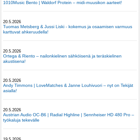
1010Music Bento | Waldorf Protein – midi-muusikon aarteet!
20.5.2026
Tuomas Metsberg & Jussi Liski - kokemus ja osaamisen varmuus
karttuvat ahkeruudella!
20.5.2026
Ortega & Riento – nailonkielinen sähköisenä ja teräskielinen
akustisena!
20.5.2026
Andy Timmons | LoveMatches & Janne Louhivuori – nyt on Tekijät
asialla!
20.5.2026
Austrian Audio OC-B6 | Radial Highline | Sennheiser HD 480 Pro –
työkaluja tekevälle
19.5.2026