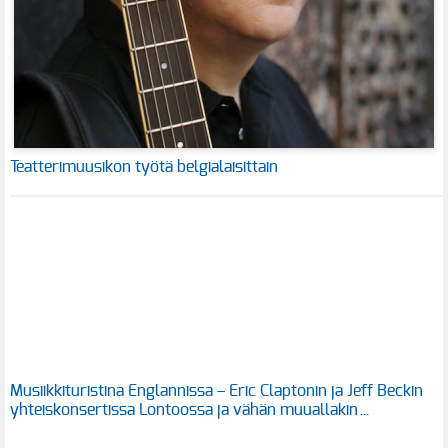
Teatterimuusikon työtä belgialaisittain
Musiikkituristina Englannissa – Eric Claptonin ja Jeff Beckin
yhteiskonsertissa Lontoossa ja vähän muuallakin…