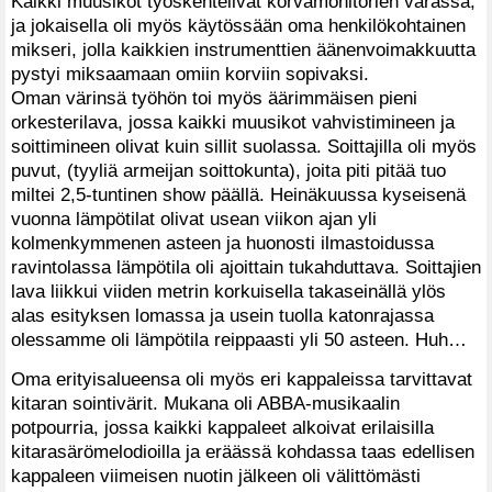
Kaikki muusikot työskentelivät korvamonitorien varassa,
ja jokaisella oli myös käytössään oma henkilökohtainen
mikseri, jolla kaikkien instrumenttien äänenvoimakkuutta
pystyi miksaamaan omiin korviin sopivaksi.
Oman värinsä työhön toi myös äärimmäisen pieni
orkesterilava, jossa kaikki muusikot vahvistimineen ja
soittimineen olivat kuin sillit suolassa. Soittajilla oli myös
puvut, (tyyliä armeijan soittokunta), joita piti pitää tuo
miltei 2,5-tuntinen show päällä. Heinäkuussa kyseisenä
vuonna lämpötilat olivat usean viikon ajan yli
kolmenkymmenen asteen ja huonosti ilmastoidussa
ravintolassa lämpötila oli ajoittain tukahduttava. Soittajien
lava liikkui viiden metrin korkuisella takaseinällä ylös
alas esityksen lomassa ja usein tuolla katonrajassa
olessamme oli lämpötila reippaasti yli 50 asteen. Huh…
Oma erityisalueensa oli myös eri kappaleissa tarvittavat
kitaran sointivärit. Mukana oli ABBA-musikaalin
potpourria, jossa kaikki kappaleet alkoivat erilaisilla
kitarasärömelodioilla ja eräässä kohdassa taas edellisen
kappaleen viimeisen nuotin jälkeen oli välittömästi