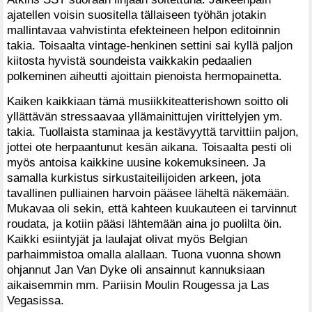
ajatellen voisin suositella tällaiseen työhän jotakin
mallintavaa vahvistinta efekteineen helpon editoinnin
takia. Toisaalta vintage-henkinen settini sai kyllä paljon
kiitosta hyvistä soundeista vaikkakin pedaalien
polkeminen aiheutti ajoittain pienoista hermopainetta.
Kaiken kaikkiaan tämä musiikkiteatterishown soitto oli
yllättävän stressaavaa yllämainittujen virittelyjen ym.
takia. Tuollaista staminaa ja kestävyyttä tarvittiin paljon,
jottei ote herpaantunut kesän aikana. Toisaalta pesti oli
myös antoisa kaikkine uusine kokemuksineen. Ja
samalla kurkistus sirkustaiteilijoiden arkeen, jota
tavallinen pulliainen harvoin pääsee läheltä näkemään.
Mukavaa oli sekin, että kahteen kuukauteen ei tarvinnut
roudata, ja kotiin pääsi lähtemään aina jo puolilta öin.
Kaikki esiintyjät ja laulajat olivat myös Belgian
parhaimmistoa omalla alallaan. Tuona vuonna shown
ohjannut Jan Van Dyke oli ansainnut kannuksiaan
aikaisemmin mm. Pariisin Moulin Rougessa ja Las
Vegasissa.