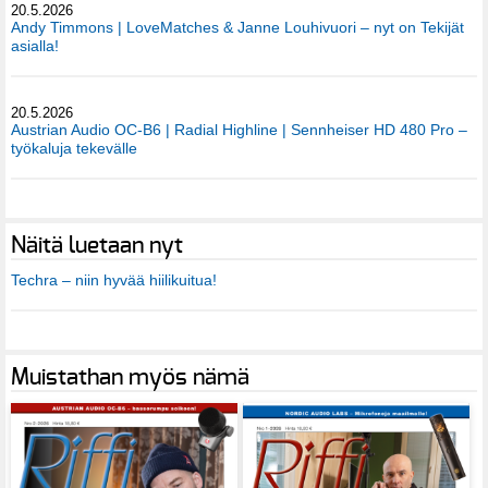
20.5.2026
Andy Timmons | LoveMatches & Janne Louhivuori – nyt on Tekijät
asialla!
20.5.2026
Austrian Audio OC-B6 | Radial Highline | Sennheiser HD 480 Pro –
työkaluja tekevälle
Näitä luetaan nyt
Techra – niin hyvää hiilikuitua!
Muistathan myös nämä