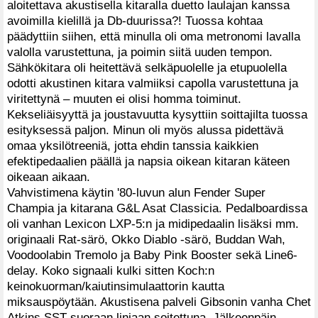
aloitettava akustisella kitaralla duetto laulajan kanssa
avoimilla kielillä ja Db-duurissa?! Tuossa kohtaa
päädyttiin siihen, että minulla oli oma metronomi lavalla
valolla varustettuna, ja poimin siitä uuden tempon.
Sähkökitara oli heitettävä selkäpuolelle ja etupuolella
odotti akustinen kitara valmiiksi capolla varustettuna ja
viritettynä – muuten ei olisi homma toiminut.
Kekseliäisyyttä ja joustavuutta kysyttiin soittajilta tuossa
esityksessä paljon. Minun oli myös alussa pidettävä
omaa yksilötreeniä, jotta ehdin tanssia kaikkien
efektipedaalien päällä ja napsia oikean kitaran käteen
oikeaan aikaan.
Vahvistimena käytin '80-luvun alun Fender Super
Champia ja kitarana G&L Asat Classicia. Pedalboardissa
oli vanhan Lexicon LXP-5:n ja midipedaalin lisäksi mm.
originaali Rat-särö, Okko Diablo -särö, Buddan Wah,
Voodoolabin Tremolo ja Baby Pink Booster sekä Line6-
delay. Koko signaali kulki sitten Koch:n
keinokuorman/kaiutinsimulaattorin kautta
miksauspöytään. Akustisena palveli Gibsonin vanha Chet
Atkins SST suoraan linjaan soitettuna. Jälkeenpäin