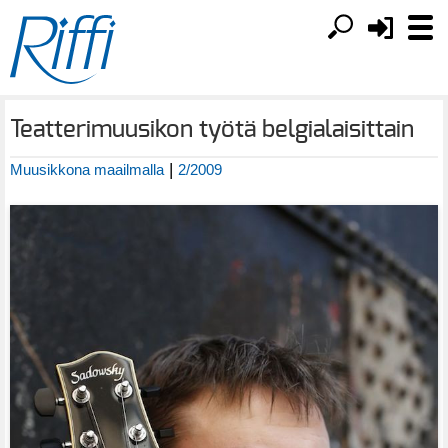
Teatterimuusikon työtä belgialaisittain
|
Muusikkona maailmalla
2/2009