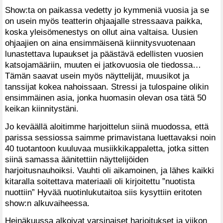
Show:ta on paikassa vedetty jo kymmeniä vuosia ja se
on usein myös teatterin ohjaajalle stressaava paikka,
koska yleisömenestys on ollut aina valtaisa. Uusien
ohjaajien on aina ensimmäisenä kiinnitysvuotenaan
lunastettava lupaukset ja päästävä edellisten vuosien
katsojamääriin, muuten ei jatkovuosia ole tiedossa…
Tämän saavat usein myös näyttelijät, muusikot ja
tanssijat kokea nahoissaan. Stressi ja tulospaine olikin
ensimmäinen asia, jonka huomasin olevan osa tätä 50
keikan kiinnitystäni.
Jo keväällä aloitimme harjoittelun siinä muodossa, että
parissa sessiossa saimme primavistana luettavaksi noin
40 tuotantoon kuuluvaa musiikkikappaletta, jotka sitten
siinä samassa äänitettiin näyttelijöiden
harjoitusnauhoiksi. Vauhti oli aikamoinen, ja lähes kaikki
kitaralla soitettava materiaali oli kirjoitettu ”nuotista
nuottiin” Hyvää nuotinlukutaitoa siis kysyttiin eritoten
show:n alkuvaiheessa.
Heinäkuussa alkoivat varsinaiset harjoitukset ja viikon