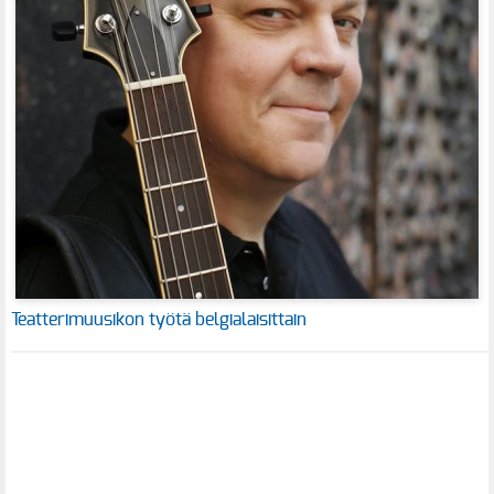
Teatterimuusikon työtä belgialaisittain