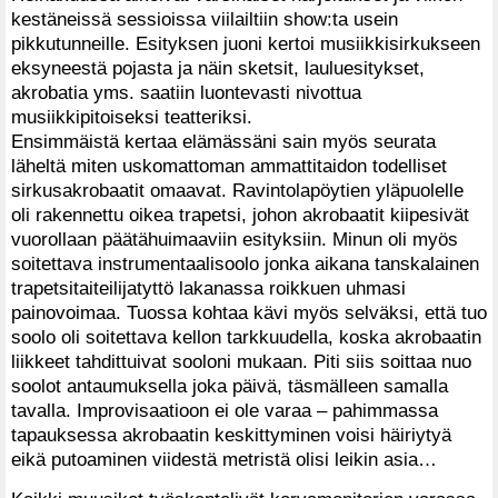
kestäneissä sessioissa viilailtiin show:ta usein
pikkutunneille. Esityksen juoni kertoi musiikkisirkukseen
eksyneestä pojasta ja näin sketsit, lauluesitykset,
akrobatia yms. saatiin luontevasti nivottua
musiikkipitoiseksi teatteriksi.
Ensimmäistä kertaa elämässäni sain myös seurata
läheltä miten uskomattoman ammattitaidon todelliset
sirkusakrobaatit omaavat. Ravintolapöytien yläpuolelle
oli rakennettu oikea trapetsi, johon akrobaatit kiipesivät
vuorollaan päätähuimaaviin esityksiin. Minun oli myös
soitettava instrumentaalisoolo jonka aikana tanskalainen
trapetsitaiteilijatyttö lakanassa roikkuen uhmasi
painovoimaa. Tuossa kohtaa kävi myös selväksi, että tuo
soolo oli soitettava kellon tarkkuudella, koska akrobaatin
liikkeet tahdittuivat sooloni mukaan. Piti siis soittaa nuo
soolot antaumuksella joka päivä, täsmälleen samalla
tavalla. Improvisaatioon ei ole varaa – pahimmassa
tapauksessa akrobaatin keskittyminen voisi häiriytyä
eikä putoaminen viidestä metristä olisi leikin asia…