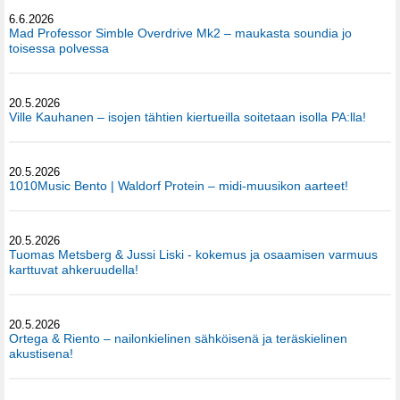
6.6.2026
Mad Professor Simble Overdrive Mk2 – maukasta soundia jo
toisessa polvessa
20.5.2026
Ville Kauhanen – isojen tähtien kiertueilla soitetaan isolla PA:lla!
20.5.2026
1010Music Bento | Waldorf Protein – midi-muusikon aarteet!
20.5.2026
Tuomas Metsberg & Jussi Liski - kokemus ja osaamisen varmuus
karttuvat ahkeruudella!
20.5.2026
Ortega & Riento – nailonkielinen sähköisenä ja teräskielinen
akustisena!