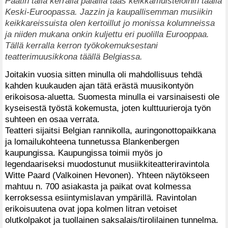
Päätin tällä kerralla palailla taas keikkamuisteloihin täällä
Keski-Euroopassa. Jazzin ja kaupallisemman musiikin
keikkareissuista olen kertoillut jo monissa kolumneissa
ja niiden mukana onkin kuljettu eri puolilla Eurooppaa.
Tällä kerralla kerron työkokemuksestani
teatterimuusikkona täällä Belgiassa.
Joitakin vuosia sitten minulla oli mahdollisuus tehdä
kahden kuukauden ajan tätä erästä muusikontyön
erikoisosa-aluetta. Suomesta minulla ei varsinaisesti ole
kyseisestä työstä kokemusta, joten kulttuurieroja työn
suhteen en osaa verrata.
Teatteri sijaitsi Belgian rannikolla, auringonottopaikkana
ja lomailukohteena tunnetussa Blankenbergen
kaupungissa. Kaupungissa toimii myös jo
legendaariseksi muodostunut musiikkiteatteriravintola
Witte Paard (Valkoinen Hevonen). Yhteen näytökseen
mahtuu n. 700 asiakasta ja paikat ovat kolmessa
kerroksessa esiintymislavan ympärillä. Ravintolan
erikoisuutena ovat jopa kolmen litran vetoiset
olutkolpakot ja tuollainen saksalais/tirolilainen tunnelma.