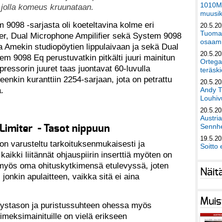
1010Mu
 jolla komeus kruunataan.
muusik
9098 -sarjasta oli koeteltavina kolme eri
20.5.2
Tuomas
ter, Dual Microphone Ampilifier sekä System 9098
osaami
a Amekin studiopöytien lippulaivaan ja sekä Dual
20.5.2
em 9098 Eq perustuvatkin pitkälti juuri mainitun
Ortega
ressorin juuret taas juontavat 60-luvulla
teräski
nkin kuranttiin 2254-sarjaan, jota on petrattu
20.5.2
.
Andy T
Louhivu
20.5.2
Austri
Sennhe
imiter - Tasot nippuun
19.5.2
n varusteltu tarkoituksenmukaisesti ja
Soitto 
kaikki liitännät ohjauspiirin inserttiä myöten on
on myös oma ohituskytkimensä etulevyssä, joten
Näit
jonkin apulaitteen, vaikka sitä ei aina
Muis
nystason ja puristussuhteen ohessa myös
viimeksimainituille on vielä erikseen