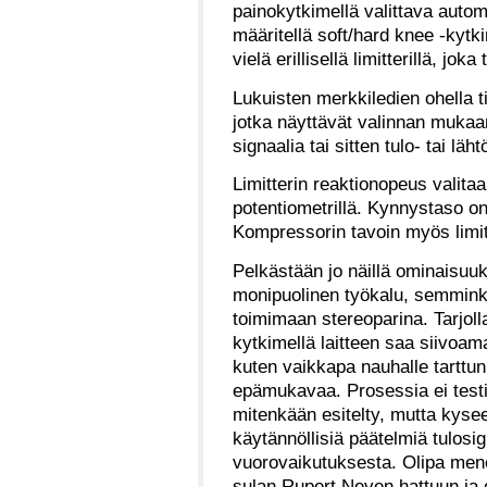
painokytkimellä valittava autom
määritellä soft/hard knee -kytk
vielä erillisellä limitterillä, joka
Lukuisten merkkiledien ohella ti
jotka näyttävät valinnan mukaa
signaalia tai sitten tulo- tai läh
Limitterin reaktionopeus valita
potentiometrillä. Kynnystaso on
Kompressorin tavoin myös limitt
Pelkästään jo näillä ominaisuuk
monipuolinen työkalu, semminki
toimimaan stereoparina. Tarjoll
kytkimellä laitteen saa siivoama
kuten vaikkapa nauhalle tarttun
epämukavaa. Prosessia ei test
mitenkään esitelty, mutta kysee
käytännöllisiä päätelmiä tulosig
vuorovaikutuksesta. Olipa mene
sulan Rupert Neven hattuun ja o