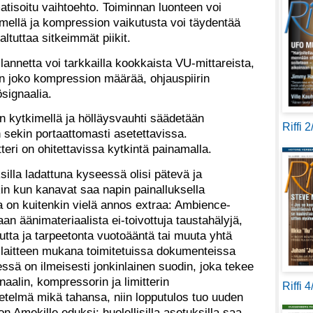
atisoitu vaihtoehto. Toiminnan luonteen voi
imellä ja kompression vaikutusta voi täydentää
 taltuttaa sitkeimmät piikit.
lannetta voi tarkkailla kookkaista VU-mittareista,
n joko kompression määrää, ohjauspiirin
tösignaalia.
an kytkimellä ja hölläysvauhti säädetään
Riffi 
 sekin portaattomasti asetettavissa.
eri on ohitettavissa kytkintä painamalla.
silla ladattuna kyseessä olisi pätevä ja
n kun kanavat saa napin painalluksella
a on kuitenkin vielä annos extraa: Ambience-
an äänimateriaalista ei-toivottuja taustahälyjä,
utta ja tarpeetonta vuotoääntä tai muuta yhtä
ilaitteen mukana toimitetuissa dokumenteissa
ssä on ilmeisesti jonkinlainen suodin, joka tekee
naalin, kompressorin ja limitterin
Riffi 
telmä mikä tahansa, niin lopputulos tuo uuden
n Amekille eduksi: huolellisilla asetuksilla saa