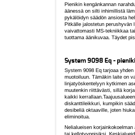
Pienikin kengänkannan narahdus 
äänessä on silti inhimillistä l
pykälöidyn säädön ansiosta help
Pitkälle jalostetun perushyvän 
vaivattomasti MS-tekniikkaa t
tuottama äänikuvaa. Täydet pist
System 9098 Eq - pienik
System 9098 Eq tarjoaa yhden k
muotoiluun. Tämäkin laite on va
linjatyöskentelyyn kytkimen as
muutenkin riittävästi, sillä korj
kaikki kerrallaan.Taajuusalueen
diskanttileikkuri, kumpikin sää
desibeliä oktaaville, joten hiu
eliminoitua.
Nelialueisen korjainkokoelman al
tai kellotyyppisiksi. Keskialuei