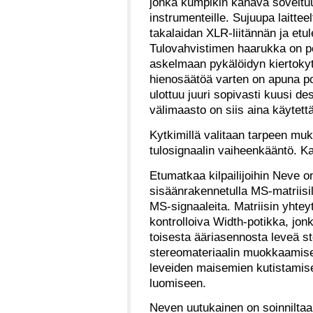
jonka kumpikin kanava soveltuu 
instrumenteille. Sujuupa laittee
takalaidan XLR-liitännän ja etul
Tulovahvistimen haarukka on per
askelmaan pykälöidyn kiertokytk
hienosäätöä varten on apuna po
ulottuu juuri sopivasti kuusi de
välimaasto on siis aina käytett
Kytkimillä valitaan tarpeen mu
tulosignaalin vaiheenkääntö. 
Etumatkaa kilpailijoihin Neve 
sisäänrakennetulla MS-matriisi
MS-signaaleita. Matriisin yhtey
kontrolloiva Width-potikka, jon
toisesta ääriasennosta leveä s
stereomateriaalin muokkaamiseen
leveiden maisemien kutistami
luomiseen.
Neven uutukainen on soinniltaa