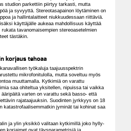
studion parkettiin piirtyy tarkasti, mutta
ämpöä ja syvyyttä. Stereotasapainon löytäminen on
poa ja hallintalaitteet niukkuudessaan riittäviä.
lisäksi käyttäjälle aukeaa mahdollisuus käyttää
ai rukata tavanomaisempien stereoasetelmien
eet tästäkin.
in korjaus tehoaa
anavallisen työkaluja taajuusspektrin
rustettu mikrofonitulolla, mutta soveltuu myös
entoa muuttamalla. Kytkimiä on varattu
aimia saa ohiteltua yksitellen, nipuissa tai vaikka
 ääripäitä varten on varattu sekä basso- että
dettävin rajataajuuksin. Suodinten jyrkkyys on 18
kan katastrofaalisemmatkin jyminät tai kohinat saa
in ja ylin yksikkö valitaan kytkimillä joko hylly-
den korjaimet ovat täysparametrisiä ja