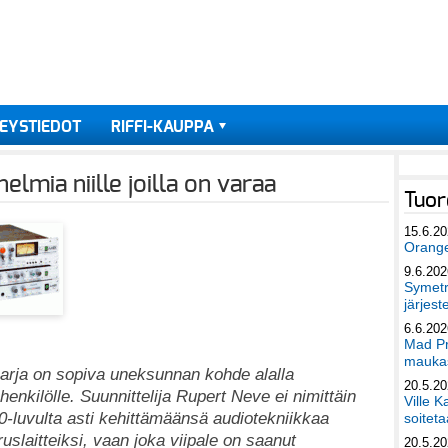
EYSTIEDOT
RIFFI-KAUPPA
mia niille joilla on varaa
Tuor
15.6.2
Orang
9.6.202
Symetri
järjest
6.6.202
Mad Pr
maukas
arja on sopiva uneksunnan kohde alalla
20.5.2
enkilölle. Suunnittelija Rupert Neve ei nimittäin
Ville K
0-luvulta asti kehittämäänsä audiotekniikkaa
soiteta
ruslaitteiksi, vaan joka viipale on saanut
20.5.2