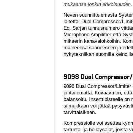
mukaansa jonkin erikoisuuden,
Neven suunnittelemasta System 
laitetta: Dual Compressor/Limi
Eq. Sarjan tunnusnumero viitta
Microphone Ampilifier että Syst
mikserin kanavalohkoihin. Komp
maineensa saaneeseen ja edellee
nykytekniikan suomilla keinoilla
9098 Dual Compressor/L
9098 Dual Compressor/Limiter o
pihtailematta. Kuvaava on, että 
balansoitu. Inserttipisteelle 
silmukkaan voi jättää pysyvästi 
tarvittaisikaan.
Kompressiolle voi asettaa kyn
tartunta- ja hölläysajat, joista 