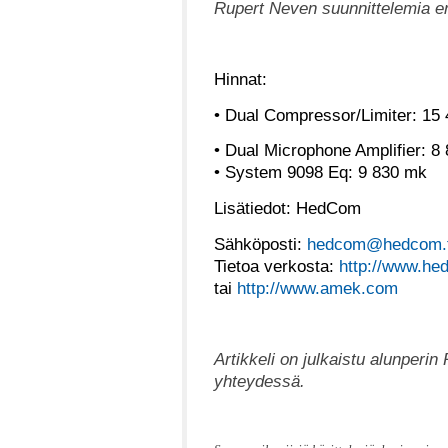
Rupert Neven suunnittelemia eri
Hinnat:
• Dual Compressor/Limiter: 15
• Dual Microphone Amplifier: 8
• System 9098 Eq: 9 830 mk
Lisätiedot: HedCom
Sähköposti:
hedcom@hedcom.f
Tietoa verkosta:
http://www.he
tai
http://www.amek.com
Artikkeli on julkaistu alunperin
yhteydessä.