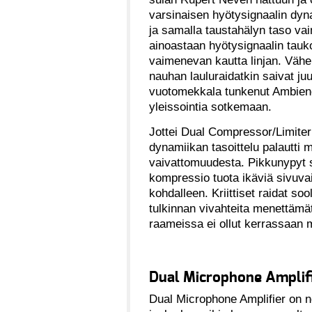
varsinaisen hyötysignaalin dyn
ja samalla taustahälyn taso vai
ainoastaan hyötysignaalin tauko
vaimenevan kautta linjan. Vähe
nauhan lauluraidatkin saivat juu
vuotomekkala tunkenut Ambienc
yleissointia sotkemaan.
Jottei Dual Compressor/Limiter
dynamiikan tasoittelu palautti 
vaivattomuudesta. Pikkunypyt s
kompressio tuota ikäviä sivuva
kohdalleen. Kriittiset raidat s
tulkinnan vivahteita menettämä
raameissa ei ollut kerrassaan 
Dual Microphone Amplifie
Dual Microphone Amplifier on no