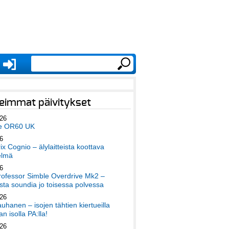
eimmat päivitykset
026
e OR60 UK
6
x Cognio – älylaitteista koottava
elmä
6
ofessor Simble Overdrive Mk2 –
ta soundia jo toisessa polvessa
026
auhanen – isojen tähtien kiertueilla
an isolla PA:lla!
026