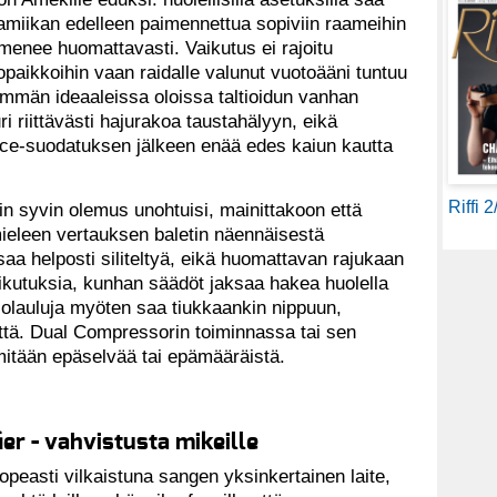
amiikan edelleen paimennettua sopiviin raameihin
menee huomattavasti. Vaikutus ei rajoitu
paikkoihin vaan raidalle valunut vuotoääni tuntuu
mmän ideaaleissa oloissa taltioidun vanhan
ri riittävästi hajurakoa taustahälyyn, eikä
e-suodatuksen jälkeen enää edes kaiun kautta
Riffi 
in syvin olemus unohtuisi, mainittakoon että
mieleen vertauksen baletin näennäisestä
aa helposti siliteltyä, eikä huomattavan rajukaan
ikutuksia, kunhan säädöt jaksaa hakea huolella
oololauluja myöten saa tiukkaankin nippuun,
ttä. Dual Compressorin toiminnassa tai sen
mitään epäselvää tai epämääräistä.
r - vahvistusta mikeille
peasti vilkaistuna sangen yksinkertainen laite,