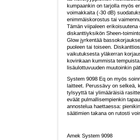
kumpaankin on tarjolla myös er
voimakkaita (-30 dB) suodatuks
enimmäiskorostus tai vaimennu
Tämän viipaleen erikoisuutena
diskanttiyksikön Sheen-toiminto
Glow jyrkentää bassokorjaukse
puoleen tai toiseen. Diskanttio
vaikutuksesta yläkerran korjau
kovinkaan kummista tempuista,
lisäulottuvuuden muutoinkin päte
System 9098 Eq on myös soinnil
laitteet. Perussävy on selkeä, k
tylsyyttä tai ylimääräisiä rasit
eväät pulmallisempienkin tapaus
annostelua haettaessa: pienikin
säätimien takana on rutosti vo
Amek System 9098