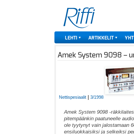
LEHTI
ARTIKKELIT
YHT
Amek System 9098 – unel
|
Nettispesiaalit
3/1998
Amek System 9098 -räkkilaites
pitempäänkin paatuneelle audioh
ole tyytynyt vain jalostamaan 6
ensiluokkaisiksi ja selkeiksi pe