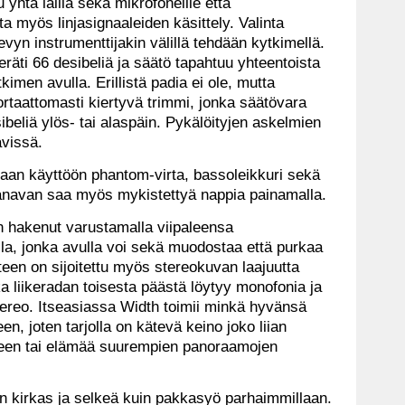
yhtä lailla sekä mikrofoneille että
lta myös linjasignaaleiden käsittely. Valinta
evyn instrumenttijakin välillä tehdään kytkimellä.
äti 66 desibeliä ja säätö tapahtuu yhteentoista
imen avulla. Erillistä padia ei ole, mutta
rtaattomasti kiertyvä trimmi, jonka säätövara
sibeliä ylös- tai alaspäin. Pykälöityjen askelmien
ävissä.
kaan käyttöön phantom-virta, bassoleikkuri sekä
Kanavan saa myös mykistettyä nappia painamalla.
on hakenut varustamalla viipaleensa
lla, jonka avulla voi sekä muodostaa että purkaa
teen on sijoitettu myös stereokuvan laajuutta
ka liikeradan toisesta päästä löytyy monofonia ja
tereo. Itseasiassa Width toimii minkä hyvänsä
, joten tarjolla on kätevä keino joko liian
seen tai elämää suurempien panoraamojen
n kirkas ja selkeä kuin pakkasyö parhaimmillaan.