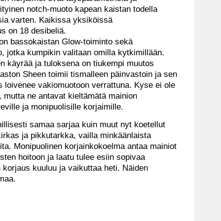
ityinen notch-muoto kapean kaistan todella
ia varten. Kaikissa yksiköissä
s on 18 desibeliä.
 on bassokaistan Glow-toiminto sekä
, jotka kumpikin valitaan omilla kytkimillään.
n käyrää ja tuloksena on tiukempi muutos
saston Sheen toimii tismalleen päinvastoin ja sen
s loivenee vakiomuotoon verrattuna. Kyse ei ole
 mutta ne antavat kieltämätä mainion
ville ja monipuolisille korjaimille.
lisesti samaa sarjaa kuin muut nyt koetellut
irkas ja pikkutarkka, vailla minkäänlaista
teita. Monipuolinen korjainkokoelma antaa mainiot
ten hoitoon ja laatu tulee esiin sopivaa
 korjaus kuuluu ja vaikuttaa heti. Näiden
imaa.