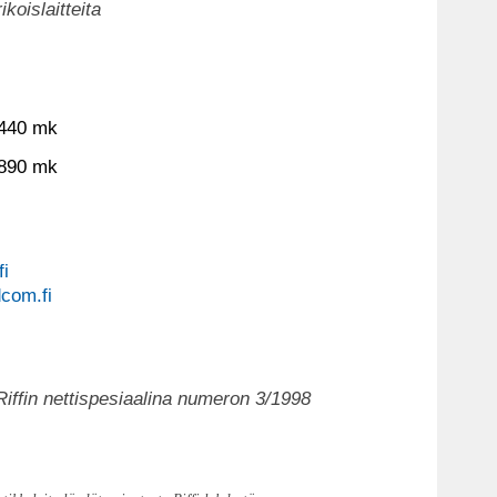
koislaitteita
 440 mk
 890 mk
i
dcom.fi
 Riffin nettispesiaalina numeron 3/1998