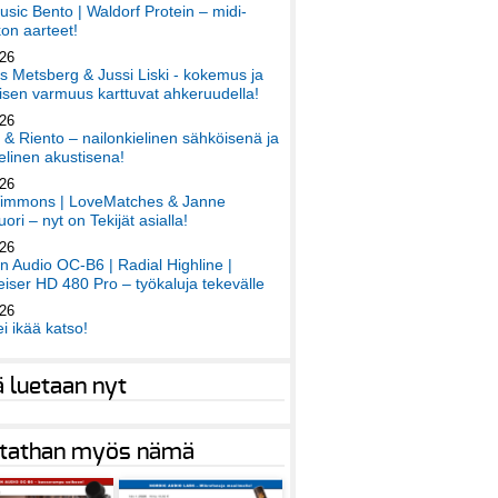
sic Bento | Waldorf Protein – midi-
on aarteet!
026
 Metsberg & Jussi Liski - kokemus ja
sen varmuus karttuvat ahkeruudella!
026
 & Riento – nailonkielinen sähköisenä ja
elinen akustisena!
026
immons | LoveMatches & Janne
ori – nyt on Tekijät asialla!
026
an Audio OC-B6 | Radial Highline |
iser HD 480 Pro – työkaluja tekevälle
026
ei ikää katso!
ä luetaan nyt
tathan myös nämä