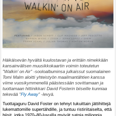
Häikäisevän hyvältä kuulostavan ja erittäin nimekkään
kansainvälisen muusikkokaartin voimin toteutetun
”Walkin’ on Air” -sooloalbuminsa julkaissut suomalainen
Tomi Malm aloitti yhteistyön maailmantähtien kanssa
viime vuosikymmenellä päästessään sovittamaan ja
tuottamaan hittinikkari David Fosterin biiseille kunniaa
tekevää ”
Fly Away
” -levyä.
Tuottajaguru David Foster on tehnyt tukuittain jättihittejä
lukemattomille supertähdille, ja tuntuu ristiriitaiselta, että
biisit, jotka 1970–80-luvuilla myivät satoja miljoonia