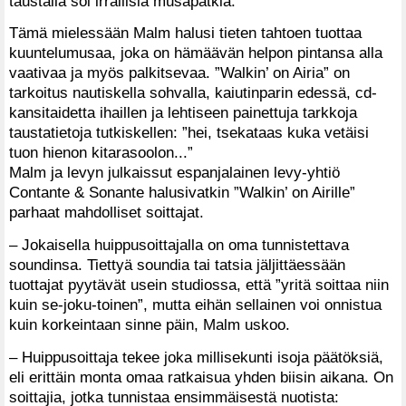
taustalla soi irrallisia musapätkiä.
Tämä mielessään Malm halusi tieten tahtoen tuottaa
kuuntelumusaa, joka on hämäävän helpon pintansa alla
vaativaa ja myös palkitsevaa. ”Walkin’ on Airia” on
tarkoitus nautiskella sohvalla, kaiutinparin edessä, cd-
kansitaidetta ihaillen ja lehtiseen painettuja tarkkoja
taustatietoja tutkiskellen: ”hei, tsekataas kuka vetäisi
tuon hienon kitarasoolon...”
Malm ja levyn julkaissut espanjalainen levy-yhtiö
Contante & Sonante halusivatkin ”Walkin’ on Airille”
parhaat mahdolliset soittajat.
– Jokaisella huippusoittajalla on oma tunnistettava
soundinsa. Tiettyä soundia tai tatsia jäljittäessään
tuottajat pyytävät usein studiossa, että ”yritä soittaa niin
kuin se-joku-toinen”, mutta eihän sellainen voi onnistua
kuin korkeintaan sinne päin, Malm uskoo.
– Huippusoittaja tekee joka millisekunti isoja päätöksiä,
eli erittäin monta omaa ratkaisua yhden biisin aikana. On
soittajia, jotka tunnistaa ensimmäisestä nuotista: