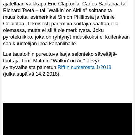
ajatellaan vaikkapa Eric Claptonia, Carlos Santanaa tai
Richard Teetä – tai ”Walkin’ on Airilla” soittaneita
muusikoita, esimerkiksi Simon Phillipsiä ja Vinnie
Colaiutaa. Teknisesti parempia soittajia saattaa olla
olemassa, mutta ei sillä ole merkitystä. Joku
pyroteknikko, joka on ryhtynyt muusikoksi ei kuitenkaan
saa kuuntelijan ihoa kananlihalle.
Lue taustoihin pureutuva laaja selonteko säveltäjä-
tuottaja Tomi Malmin ”Walkin’ on Air” -levyn
syntyvaiheista painetun
Riffin numerosta 1/2018
(julkaisupäivä 14.2.2018).