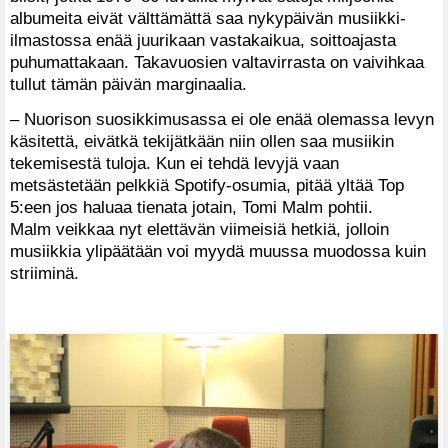
albumeita eivät välttämättä saa nykypäivän musiikki-
ilmastossa enää juurikaan vastakaikua, soittoajasta
puhumattakaan. Takavuosien valtavirrasta on vaivihkaa
tullut tämän päivän marginaalia.
– Nuorison suosikkimusassa ei ole enää olemassa levyn
käsitettä, eivätkä tekijätkään niin ollen saa musiikin
tekemisestä tuloja. Kun ei tehdä levyjä vaan
metsästetään pelkkiä Spotify-osumia, pitää yltää Top
5:een jos haluaa tienata jotain, Tomi Malm pohtii.
Malm veikkaa nyt elettävän viimeisiä hetkiä, jolloin
musiikkia ylipäätään voi myydä muussa muodossa kuin
striiminä.