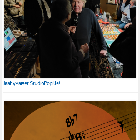
Jäähyväiset StudioPopille!