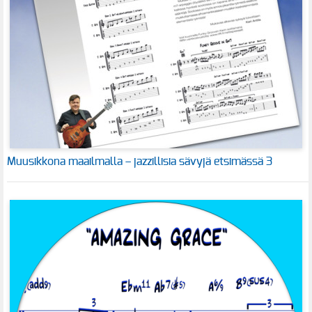
Muusikkona maailmalla – jazzillisia sävyjä etsimässä 3