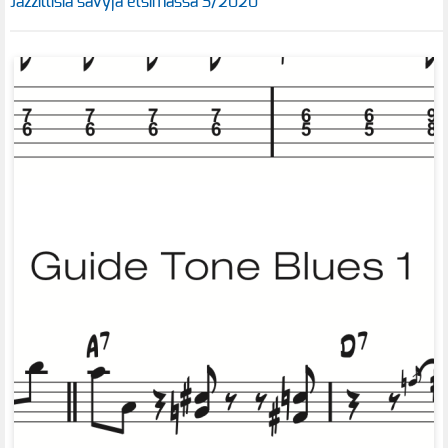
Jazzillisia sävyjä etsimässä 3/2020