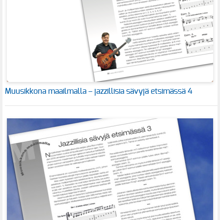
Muusikkona maailmalla – jazzillisia sävyjä etsimässä 4