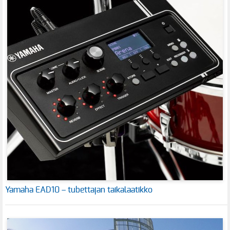
Yamaha EAD10 – tubettajan taikalaatikko