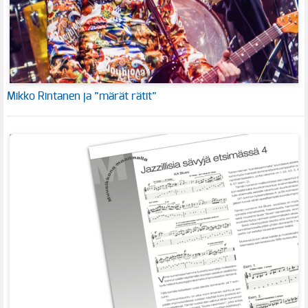
Mikko Rintanen ja ”märät rätit”