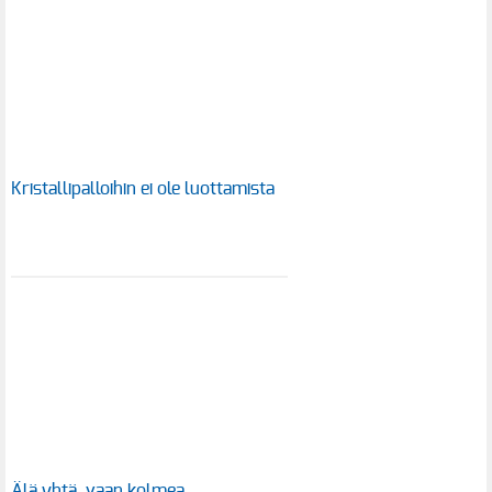
Kristallipalloihin ei ole luottamista
Älä yhtä, vaan kolmea…