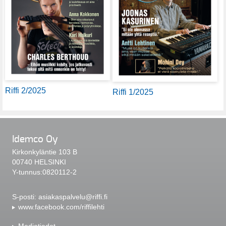
Riffi 2/2025
Riffi 1/2025
Idemco Oy
Kirkonkyläntie 103 B
00740 HELSINKI
Y-tunnus:0820112-2
S-posti:
asiakaspalvelu@riffi.fi
www.facebook.com/riffilehti