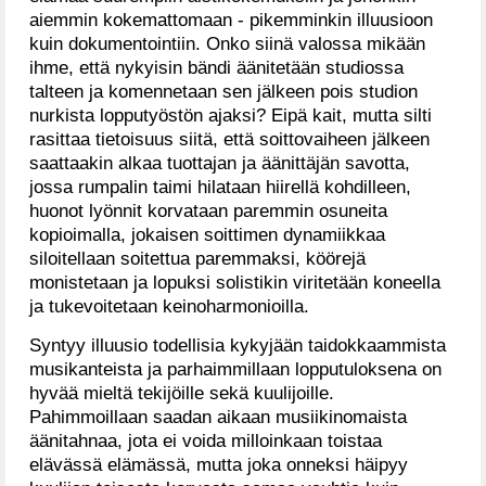
aiemmin kokemattomaan - pikemminkin illuusioon
kuin dokumentointiin. Onko siinä valossa mikään
ihme, että nykyisin bändi äänitetään studiossa
talteen ja komennetaan sen jälkeen pois studion
nurkista lopputyöstön ajaksi? Eipä kait, mutta silti
rasittaa tietoisuus siitä, että soittovaiheen jälkeen
saattaakin alkaa tuottajan ja äänittäjän savotta,
jossa rumpalin taimi hilataan hiirellä kohdilleen,
huonot lyönnit korvataan paremmin osuneita
kopioimalla, jokaisen soittimen dynamiikkaa
siloitellaan soitettua paremmaksi, köörejä
monistetaan ja lopuksi solistikin viritetään koneella
ja tukevoitetaan keinoharmonioilla.
Syntyy illuusio todellisia kykyjään taidokkaammista
musikanteista ja parhaimmillaan lopputuloksena on
hyvää mieltä tekijöille sekä kuulijoille.
Pahimmoillaan saadan aikaan musiikinomaista
äänitahnaa, jota ei voida milloinkaan toistaa
elävässä elämässä, mutta joka onneksi häipyy