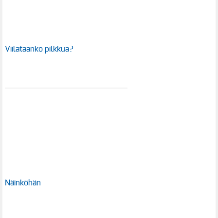
Viilataanko pilkkua?
Näinköhän