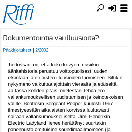
Dokumentointia vai illuusioita?
|
Pääkirjoitukset
2/2002
Tiedossani on, että koko kevyen musiikin
äänitehistoria perustuu voittopuolisesti uuden
etsintään ja erilaisten illuusioiden luomiseen. Siltikin
nykymeno vaikuttaa ajoittain vieraalta ja etäiseltä.
Ja tässä kohden pitäisi mielestäni tehdä ero
vallankumouksellisen uudistamisen ja keinotekoisen
välille. Beatlesin Sergeant Pepper kuulosti 1967
ilmestyessään aikalaisten korvissa luultavasti
sairaan vallankumoukselliselta. Jimi Hendrixin
Electric Ladyland lienee herättänyt suurtakin
pahennusta omituisine soundimaailmoineen (ja