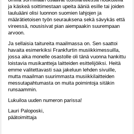
ja käskeä soittimestaan upeita ääniä esille tai joiden
lauluääni olisi luonnon suomien lahjojen ja
määrätietoisen työn seurauksena sekä sävykäs että
vireessä, nousisivat pian aiempaakin suurempaan
arvoon.
Ja sellaisia taitureita maailmassa on. Sen saattoi
havaita esimerkiksi Frankfurtin musiikkimessuilla,
jossa aika monelle osastolle oli tänä vuonna hankittu
loistavia musikantteja laitteiden esittelijöiksi. Heitä
emme valitettavasti saa jakeluun lehden sivuille,
mutta maailman suurimmasta musiikkilaitteiden
messutapahtumasta on muita poimintoja sitäkin
runsaammin.
Lukuiloa uuden numeron parissa!
Lauri Paloposki,
päätoimittaja