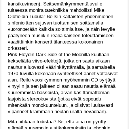
kansikuvineen). Seitsemänkymmentäluvulle
tultaessa moniraitatekniikka mahdollisti Mike
Oldfieldin Tubular Bellsin kaltaisten yhdenmiehen
sinfonioitten sujuvan tuottamisen soittamalla
vuoronperään kaikkia soittimia itse, ja näin levylle
päätyneen musiikin realiaikaiseen toteuttamiseen
vaadittiinkin konserttitilanteessa kokonainen
orkesteri.
Pink Floydin Dark Side of the Moonilla kuullaan
kekseliäitä viive-efektejä, jotka on saatu aikaan
nauhuria luovasti väärinkäyttämällä, ja samaisella
1970-luvulla kokonaan synteettiset äänet valtasivat
alan. Reilu vuosikymmen myöhemmin CD syrjäytti
vinyylin ja sen jälkeen ollaan saatu nauttia elämää
suuremmista bassoista, aivan käsittämättömän
laajoista stereokuvista (jotka eivät sopeudu
mitenkään monokuunteluun, ja olisivat luultavasti
vipanneet krammarin neulan uralta nevadaan).
Mitä pitikään todistaa? Se, että aina on pyritty
elämää suurempiin aistikokemuksiin ja johonkin