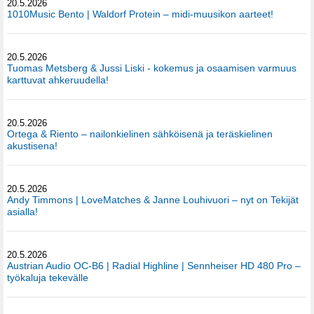
20.5.2026
1010Music Bento | Waldorf Protein – midi-muusikon aarteet!
20.5.2026
Tuomas Metsberg & Jussi Liski - kokemus ja osaamisen varmuus
karttuvat ahkeruudella!
20.5.2026
Ortega & Riento – nailonkielinen sähköisenä ja teräskielinen
akustisena!
20.5.2026
Andy Timmons | LoveMatches & Janne Louhivuori – nyt on Tekijät
asialla!
20.5.2026
Austrian Audio OC-B6 | Radial Highline | Sennheiser HD 480 Pro –
työkaluja tekevälle