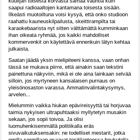
kuulijan toisesta korvasta samaa vauhtia kuin
saapui radioaaltojen kantamana toisesta sisään.
Ilkeästi muotoiltuna voisi kysyä, että onko studioon
raahattu kauneuskilpailusta, skeittirampilta tai
karaokebaarista nyt sitten välttämättä kumminkaan
ihan oikeata ryhmää, jos kaikki mahdolliset
kommervenkit on käytettävä ennenkuin lätyn kehtaa
julkaista.
Saatan jäädä yksin mielipiteeni kanssa, vaan onhan
tässä se mukava piirre, että ainakin saan tekstini
painettuna näkyviin, mikä ei ole aina lainkaan selvää
silloin, jos myrtyneen kansalaisen purnaus on
yleisönosaston varassa. Ammatinvalintakysymys,
arvelen...
Mielummin vaikka hiukan epävireisyyttä tai horjuvaa
taimia nykyisen ultrapuhtaaksi myllytetyn musakin
sekaan, jos sopii toivoa. Ja olisi
luomuhenkisemmällä politiikalla eräs
sivuvaikutuksensakin: ne todelliset mestarit, jotka
omilla sormillaan osaavat tositilanteessa houkutella