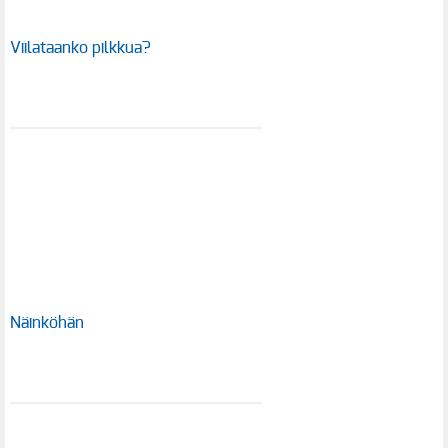
Viilataanko pilkkua?
Näinköhän