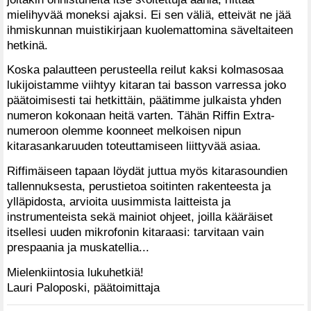
mielihyvää moneksi ajaksi. Ei sen väliä, etteivät ne jää
ihmiskunnan muistikirjaan kuolemattomina säveltaiteen
hetkinä.
Koska palautteen perusteella reilut kaksi kolmasosaa
lukijoistamme viihtyy kitaran tai basson varressa joko
päätoimisesti tai hetkittäin, päätimme julkaista yhden
numeron kokonaan heitä varten. Tähän Riffin Extra-
numeroon olemme koonneet melkoisen nipun
kitarasankaruuden toteuttamiseen liittyvää asiaa.
Riffimäiseen tapaan löydät juttua myös kitarasoundien
tallennuksesta, perustietoa soitinten rakenteesta ja
ylläpidosta, arvioita uusimmista laitteista ja
instrumenteista sekä mainiot ohjeet, joilla kääräiset
itsellesi uuden mikrofonin kitaraasi: tarvitaan vain
prespaania ja muskatellia...
Mielenkiintosia lukuhetkiä!
Lauri Paloposki, päätoimittaja