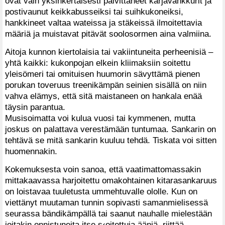
ovat vain yksinkertaisesti päivittäneet karjavankkurit ja
postivaunut keikkabusseiksi tai suihkukoneiksi,
hankkineet valtaa wateissa ja stäkeissä ilmoitettavia
määriä ja muistavat pitävät soolosormen aina valmiina.
Aitoja kunnon kiertolaisia tai vakiintuneita perheenisiä –
yhtä kaikki: kukonpojan elkein kliimaksiin soitettu
yleisömeri tai omituisen huumorin sävyttämä pienen
porukan toveruus treenikämpän seinien sisällä on niin
vahva elämys, että sitä maistaneen on hankala enää
täysin parantua.
Musisoimatta voi kulua vuosi tai kymmenen, mutta
joskus on palattava verestämään tuntumaa. Sankarin on
tehtävä se mitä sankarin kuuluu tehdä. Tiskata voi sitten
huomennakin.
Kokemuksesta voin sanoa, että vaatimattomassakin
mittakaavassa harjoitettu omakohtainen kitarasankaruus
on loistavaa tuuletusta ummehtuvalle ololle. Kun on
viettänyt muutaman tunnin sopivasti samanmielisessä
seurassa bändikämpällä tai saanut nauhalle mielestään
joitakin onnistuneita itse s‹oitettuja ääniä, riittää