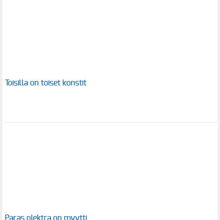
Toisilla on toiset konstit
Paras plektra on myytti