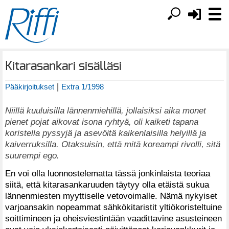
Kitarasankari sisälläsi
|
Pääkirjoitukset
Extra 1/1998
Niillä kuuluisilla lännenmiehillä, jollaisiksi aika monet
pienet pojat aikovat isona ryhtyä, oli kaiketi tapana
koristella pyssyjä ja asevöitä kaikenlaisilla helyillä ja
kaiverruksilla. Otaksuisin, että mitä koreampi rivolli, sitä
suurempi ego.
En voi olla luonnostelematta tässä jonkinlaista teoriaa
siitä, että kitarasankaruuden täytyy olla etäistä sukua
lännenmiesten myyttiselle vetovoimalle. Nämä nykyiset
varjoansakin nopeammat sähkökitaristit yltiökoristeltuine
soittimineen ja oheisviestintään vaadittavine asusteineen