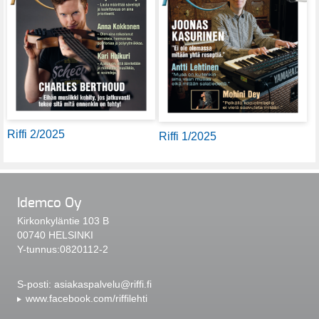
Riffi 2/2025
Riffi 1/2025
Idemco Oy
Kirkonkyläntie 103 B
00740 HELSINKI
Y-tunnus:0820112-2
S-posti:
asiakaspalvelu@riffi.fi
www.facebook.com/riffilehti