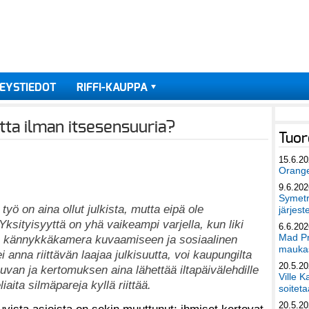
EYSTIEDOT
RIFFI-KAUPPA
etta ilman itsesensuuria?
Tuor
15.6.2
Orang
9.6.202
Symetri
 työ on aina ollut julkista, mutta eipä ole
järjest
ksityisyyttä on yhä vaikeampi varjella, kun liki
6.6.202
Mad Pr
on kännykkäkamera kuvaamiseen ja sosiaalinen
maukas
 anna riittävän laajaa julkisuutta, voi kaupungilta
20.5.2
uvan ja kertomuksen aina lähettää iltapäivälehdille
Ville K
liaita silmäpareja kyllä riittää.
soiteta
20.5.2