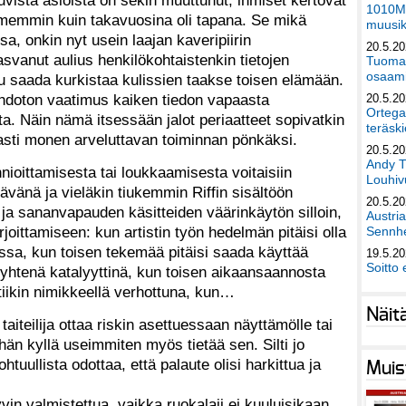
uvista asioista on sekin muuttunut; ihmiset kertovat
1010Mu
emmin kuin takavuosina oli tapana. Se mikä
muusik
sa, onkin nyt usein laajan kaveripiirin
20.5.2
asvanut aulius henkilökohtaistenkin tietojen
Tuomas
osaami
lu saada kurkistaa kulissien taakse toisen elämään.
hdoton vaatimus kaiken tiedon vapaasta
20.5.2
Ortega
. Näin nämä itsessään jalot periaatteet sopivatkin
teräski
vasti monen arveluttavan toiminnan pönkäksi.
20.5.2
Andy T
nioittamisesta tai loukkaamisesta voitaisiin
Louhivu
ävänä ja vieläkin tiukemmin Riffin sisältöön
20.5.2
 ja sananvapauden käsitteiden väärinkäytön silloin,
Austri
oittamiseen: kun artistin työn hedelmän pitäisi olla
Sennhe
ossa, kun toisen tekemää pitäisi saada käyttää
19.5.2
Soitto 
htenä katalyyttinä, kun toisen aikaansaannosta
ritiikin nimikkeellä verhottuna, kun…
Näit
aiteilija ottaa riskin asettuessaan näyttämölle tai
hän kyllä useimmiten myös tietää sen. Silti jo
tuullista odottaa, että palaute olisi harkittua ja
Muis
yvin valmistettua, vaikka ruokalaji ei kuuluisikaan