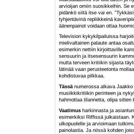
arvioijan omiin suosikkeihin. Se e
pidänkö siitä itse vai en. ”Tykkäs
tyhjentävinä repliikkeinä kaveripii
äänenpainot voidaan ottaa huomioo
Television kykykilpailuissa harjoi
mielivaltainen palaute antaa osa
esimerkin nettiin kirjoittaville kan
sensuurin ja itsesensuurin kammo 
mutta terveen kritiikin sijasta täy
lätinää vaan perusteetonta mollaa
kohdistuvaa pilkkaa.
Tässä
numerossa alkava Jaakko La
musiikkikritiikin perinteen ja ny
hahmottaa tilannetta, olipa sitten k
Vaatimus
harkinnasta ja asiantun
esimerkiksi Riffissä julkaistaan. 
ulkopuolelle ja arvioimaan tutki
painolastia. Ja niissä kohden joi