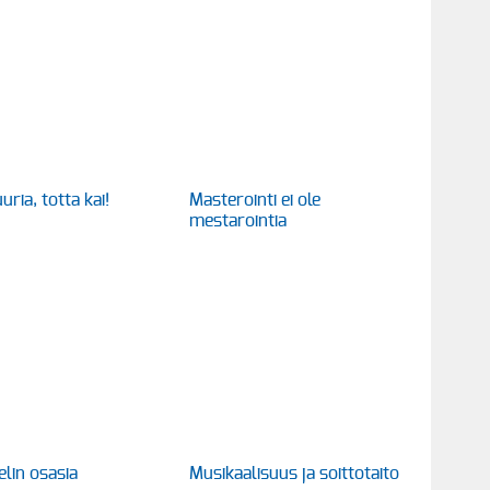
uria, totta kai!
Masterointi ei ole
mestarointia
elin osasia
Musikaalisuus ja soittotaito