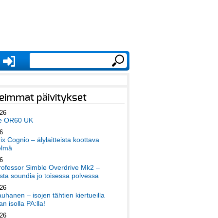
eimmat päivitykset
026
e OR60 UK
6
x Cognio – älylaitteista koottava
elmä
6
ofessor Simble Overdrive Mk2 –
ta soundia jo toisessa polvessa
026
auhanen – isojen tähtien kiertueilla
an isolla PA:lla!
026