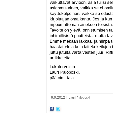
vaikuttavat arvioon, asia tulisi se
asianmukainen, vaikka se ei omiin 
käyttökelpoinen, vaikka se edustais
kirjoittajan oma kanta. Jos ja kun
riippumattoman aineksen toisistaa
Tavoite on ylevä, onnistumisen tas
inhimillisistä puutteista, mutta tav
Emme mekään lakkaa, ja niinpä tä
haastatteluja kuin laitekokeilujen 
juttu jutulta varta vasten juuri Rif
artikkeleita.
Lukuterveisin
Lauri Paloposki,
päätoimittaja
6.9.2012
|
Lauri Paloposki