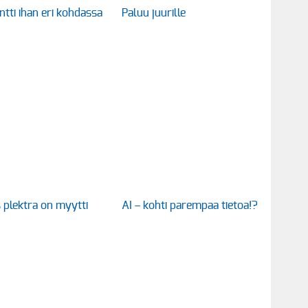
ntti ihan eri kohdassa
Paluu juurille
 plektra on myytti
AI – kohti parempaa tietoa!?