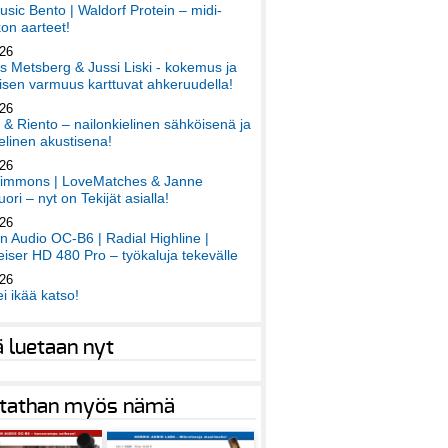
sic Bento | Waldorf Protein – midi-
on aarteet!
026
 Metsberg & Jussi Liski - kokemus ja
sen varmuus karttuvat ahkeruudella!
026
 & Riento – nailonkielinen sähköisenä ja
elinen akustisena!
026
immons | LoveMatches & Janne
ori – nyt on Tekijät asialla!
026
an Audio OC-B6 | Radial Highline |
iser HD 480 Pro – työkaluja tekevälle
026
ei ikää katso!
ä luetaan nyt
tathan myös nämä