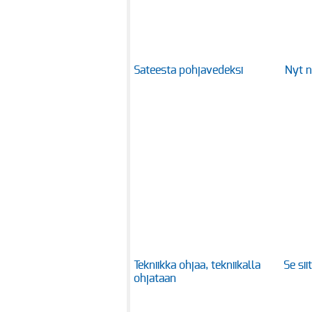
Sateesta pohjavedeksi
Nyt ni
Tekniikka ohjaa, tekniikalla
Se si
ohjataan