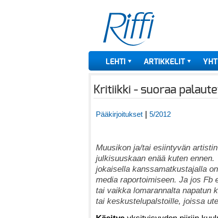
LEHTI
ARTIKKELIT
YHT
Kritiikki - suoraa palaut
|
Pääkirjoitukset
5/2012
Muusikon ja/tai esiintyvän artistin
julkisuuskaan enää kuten ennen. Y
jokaisella kanssamatkustajalla 
media raportoimiseen. Ja jos Fb ei
tai vaikka lomarannalta napatun k
tai keskustelupalstoille, joissa ute