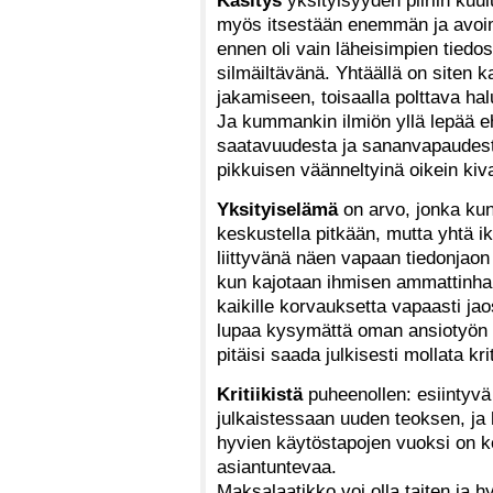
Käsitys
yksityisyyden piiriin kuul
myös itsestään enemmän ja avoim
ennen oli vain läheisimpien tiedos
silmäiltävänä. Yhtäällä on siten k
jakamiseen, toisaalla polttava ha
Ja kummankin ilmiön yllä lepää e
saatavuudesta ja sananvapaudesta
pikkuisen väänneltyinä oikein ki
Yksityiselämä
on arvo, jonka kun
keskustella pitkään, mutta yhtä ik
liittyvänä näen vapaan tiedonjaon
kun kajotaan ihmisen ammattinharj
kaikille korvauksetta vapaasti ja
lupaa kysymättä oman ansiotyön y
pitäisi saada julkisesti mollata k
Kritiikistä
puheenollen: esiintyvä t
julkaistessaan uuden teoksen, ja 
hyvien käytöstapojen vuoksi on koh
asiantuntevaa.
Maksalaatikko voi olla taiten ja h