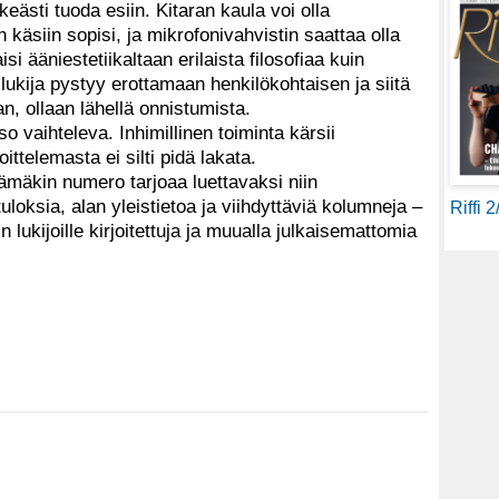
lkeästi tuoda esiin. Kitaran kaula voi olla
käsiin sopisi, ja mikrofonivahvistin saattaa olla
i ääniestetiikaltaan erilaista filosofiaa kuin
 lukija pystyy erottamaan henkilökohtaisen ja siitä
n, ollaan lähellä onnistumista.
o vaihteleva. Inhimillinen toiminta kärsii
oittelemasta ei silti pidä lakata.
mäkin numero tarjoaa luettavaksi niin
tuloksia, alan yleistietoa ja viihdyttäviä kolumneja –
Riffi 
fin lukijoille kirjoitettuja ja muualla julkaisemattomia