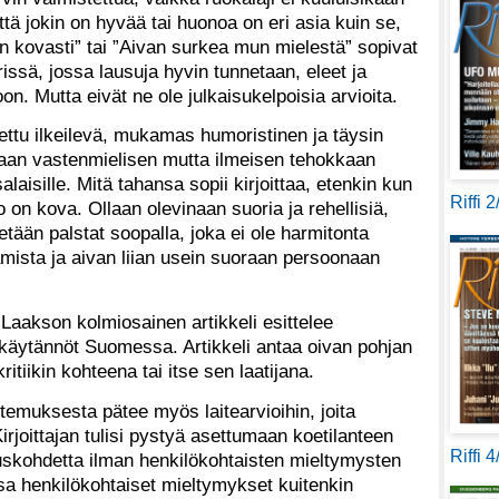
ttä jokin on hyvää tai huonoa on eri asia kuin se,
in kovasti” tai ”Aivan surkea mun mielestä” sopivat
rissä, jossa lausuja hyvin tunnetaan, eleet ja
n. Mutta eivät ne ole julkaisukelpoisia arvioita.
tettu ilkeilevä, mukamas humoristinen ja täysin
ltaan vastenmielisen mutta ilmeisen tehokkaan
salaisille. Mitä tahansa sopii kirjoittaa, etenkin kun
Riffi 
on kova. Ollaan olevinaan suoria ja rehellisiä,
tetään palstat soopalla, joka ei ole harmitonta
mista ja aivan liian usein suoraan persoonaan
akson kolmiosainen artikkeli esittelee
kykäytännöt Suomessa. Artikkeli antaa oivan pohjan
ritiikin kohteena tai itse sen laatijana.
temuksesta pätee myös laitearvioihin, joita
Kirjoittajan tulisi pystyä asettumaan koetilanteen
Riffi 
muskohdetta ilman henkilökohtaisten mieltymysten
ssa henkilökohtaiset mieltymykset kuitenkin