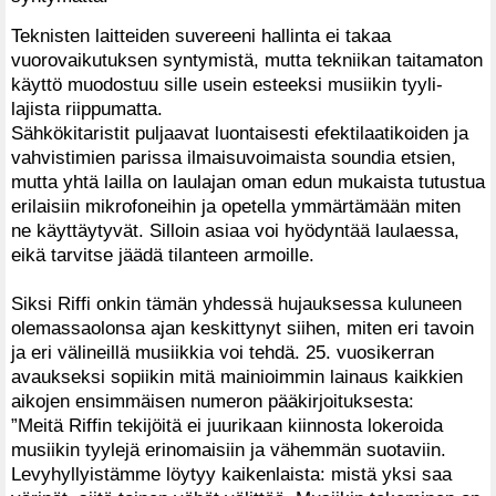
Teknisten laitteiden suvereeni hallinta ei takaa
vuorovaikutuksen syntymistä, mutta tekniikan taitamaton
käyttö muodostuu sille usein esteeksi musiikin tyyli-
lajista riippumatta.
Sähkökitaristit puljaavat luontaisesti efektilaatikoiden ja
vahvistimien parissa ilmaisuvoimaista soundia etsien,
mutta yhtä lailla on laulajan oman edun mukaista tutustua
erilaisiin mikrofoneihin ja opetella ymmärtämään miten
ne käyttäytyvät. Silloin asiaa voi hyödyntää laulaessa,
eikä tarvitse jäädä tilanteen armoille.
Siksi Riffi onkin tämän yhdessä hujauksessa kuluneen
olemassaolonsa ajan keskittynyt siihen, miten eri tavoin
ja eri välineillä musiikkia voi tehdä. 25. vuosikerran
avaukseksi sopiikin mitä mainioimmin lainaus kaikkien
aikojen ensimmäisen numeron pääkirjoituksesta:
”Meitä Riffin tekijöitä ei juurikaan kiinnosta lokeroida
musiikin tyylejä erinomaisiin ja vähemmän suotaviin.
Levyhyllyistämme löytyy kaikenlaista: mistä yksi saa