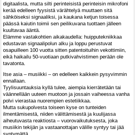
digitaalista, mutta silti perinteisistä perinteisin mikrofoni
kerää edelleen fyysistä värähtelyä muuttaen sitä
sähköiseksi signaaliksi, ja kaukana ketjun toisessa
päässä kaiutin toimii sen peilikuvana tuottaen jälleen
kuultavaa ääntä.
Elämme vastakohtien aikakaudella: huipputekniikkaa
edustavan signaalipolun alku ja loppu perustuvat
osapuilleen 100 vuotta sitten patentoituihin vekottimiin,
eikä haikailu 50-vuotiaan putkivahvistimen perään ole
tavatonta.
Itse asia – musiikki – on edelleen kaikkein pysyvimmin
ennallaan.
Tyylisuuntauksia kyllä tulee, aiempia kierrätetään tai
väännellään uuteen muotoon ja jossain vaiheessa vanha
polvi vierastaa nuorempien estetiikkaa.
Mutta sukupolvesta toiseen kyse on tunteiden
ilmentämisestä, niiden välittämisestä ja kuulijassa
aiheutuvasta reaktiosta – vuorovaikutuksesta, joka
musiikin tekijän ja vastaanottajan välille syntyy tai jää
syntymättä.