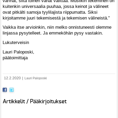
värinät, siitä toinen vähät välittää. Musiikin tekeminen on
kuitenkin universaalia puuhaa, jossa keinot ja välineet
ovat pitkälti samoja tyylilajista riippumatta. Siksi
kirjoitamme juuri tekemisestä ja tekemisen välineistä.”
Vaikka itse arvioinkin, niin melko onnistuneesti olemme
linjassa pysytelleet. Ja emmeköhän pysy vastakin.
Lukuterveisin
Lauri Paloposki,
päätoimittaja
12.2.2020
|
Lauri Paloposki
Artikkelit / Pääkirjoitukset