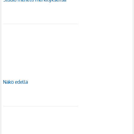
Studio menetti merkityksensä
Näkö edellä