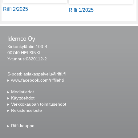
Riffi 2/2025
Riffi 1/2025
Idemco Oy
Kirkonkyläntie 103 B
00740 HELSINKI
Y-tunnus:0820112-2
S-posti:
asiakaspalvelu@riffi.fi
www.facebook.com/riffilehti
Mediatiedot
Käyttöehdot
Verkkokaupan toimitusehdot
Rekisteriseloste
Riffi-kauppa