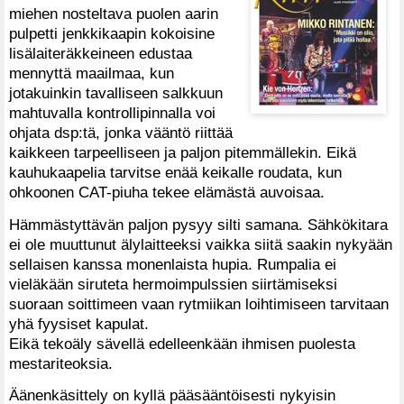
miehen nosteltava puolen aarin
pulpetti jenkkikaapin kokoisine
lisälaiteräkkeineen edustaa
mennyttä maailmaa, kun
jotakuinkin tavalliseen salkkuun
mahtuvalla kontrollipinnalla voi
ohjata dsp:tä, jonka vääntö riittää
kaikkeen tarpeelliseen ja paljon pitemmällekin. Eikä
kauhukaapelia tarvitse enää keikalle roudata, kun
ohkoonen CAT-piuha tekee elämästä auvoisaa.
Hämmästyttävän paljon pysyy silti samana. Sähkökitara
ei ole muuttunut älylaitteeksi vaikka siitä saakin nykyään
sellaisen kanssa monenlaista hupia. Rumpalia ei
vieläkään siruteta hermoimpulssien siirtämiseksi
suoraan soittimeen vaan rytmiikan loihtimiseen tarvitaan
yhä fyysiset kapulat.
Eikä tekoäly sävellä edelleenkään ihmisen puolesta
mestariteoksia.
Äänenkäsittely on kyllä pääsääntöisesti nykyisin