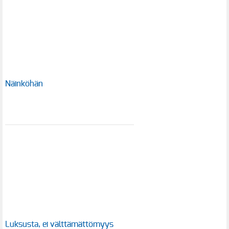
Näinköhän
Luksusta, ei välttämättömyys