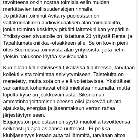
tavoitteena onkin nostaa toimiala esiin muiden
merkittävien teollisuudenalojen rinnalle.
Jo pitkään toiminut Avita ry puolestaan on
valtakunnallinen audiovisuaalisen alan toimialaliitto,
jonka toiminta keskittyy pitkälti laitetekniikan ympärille.
Yhdistyksen sivustolle on listattuna 21 yritystä Rental ja
Tapahtumatekniikka -otsakkeen alle. Se on kovin pieni
otos Suomessa toimivista alan yrityksistä. joita netin
yleisin hakukone löytää sivukaupalla.
Kun ollaan kollektiivisesti tukalassa tilanteessa, tarvitaan
kollektiivista toimintaa selviytymiseen. Taisteluita on
menetetty, mutta sota on vielä voitettavissa. Yksittäiset
sankariteot kohentavat ehkä mielialaa rintamalla, mutta
lopulta kyse on joukkovoimasta. Siksi oman
ammatinharjoittamisen ohessa olisi järkevää uhrata
ajatuksia, energiaa ja jäsenmaksun verran rahaa
järjestäytymiseen.
Etujärjestön puolestaan on syytä muotoilla tavoitteensa
selkeästi ja ajaa asiaansa uutterasti. Ei pelkkä
klubijäsenyys ketään auta tai lämmitä, tarvitaan aitoa