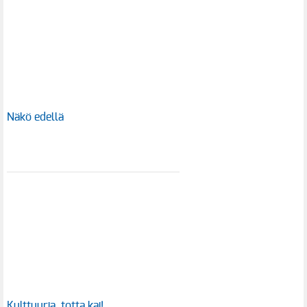
Näkö edellä
Kulttuuria, totta kai!