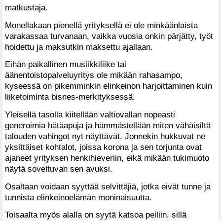
matkustaja.
Monellakaan pienellä yrityksellä ei ole minkäänlaista
varakassaa turvanaan, vaikka vuosia onkin pärjätty, työt
hoidettu ja maksutkin maksettu ajallaan.
Eihän paikallinen musiikkiliike tai
äänentoistopalveluyritys ole mikään rahasampo,
kyseessä on pikemminkin elinkeinon harjoittaminen kuin
liiketoiminta bisnes-merkityksessä.
Yleisellä tasolla kiitellään valtiovallan nopeasti
generoimia hätäapuja ja hämmästellään miten vähäisiltä
talouden vahingot nyt näyttävät. Jonnekin hukkuvat ne
yksittäiset kohtalot, joissa korona ja sen torjunta ovat
ajaneet yrityksen henkihieveriin, eikä mikään tukimuoto
näytä soveltuvan sen avuksi.
Osaltaan voidaan syyttää selvittäjiä, jotka eivät tunne ja
tunnista elinkeinoelämän moninaisuutta.
Toisaalta myös alalla on syytä katsoa peiliin, sillä