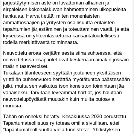
järjestäytymisen aste on luvattoman alhainen ja
sirpaleisen kokonaiskuvan hahmottaminen ulkopuolelta
hankalaa. Harva tietää, miten monenlaisten
ammattiosaajien ja yritysten osallisuutta erilaisten
tapahtumien järjestäminen ja toteuttaminen vaatii, ja että
kyseessä on yhteenlaskettuna kansantaloudellisesti
todella merkittävästä toiminnasta.
Neuvottelu eroaa kerjäämisestä siinä suhteessa, että
neuvottelussa osapuolet ovat keskenään ainakin jossain
määrin tasaveroiset.
Tukalaan tilanteeseen syyttään joutuneen yksittäisen
yrittäjän puheenvuoro herättää myötätuntoa päästessään
julki, mutta sen vaikutus ison koneiston toimintaan jää
vähäiseksi. Tarvitaan leveämmät hartiat, jos halutaan
neuvottelupöydästä muutakin kuin muilta putoavia
murusia.
Tähän on onneksi herätty. Kesäkuussa 2020 perustettu
Tapahtumateollisuus ry toteaa omilla sivuillaan, ettei
”tapahtumateollisuutta vielä tunnisteta”. Yhdistyksen