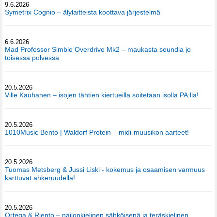
9.6.2026
Symetrix Cognio – älylaitteista koottava järjestelmä
6.6.2026
Mad Professor Simble Overdrive Mk2 – maukasta soundia jo
toisessa polvessa
20.5.2026
Ville Kauhanen – isojen tähtien kiertueilla soitetaan isolla PA:lla!
20.5.2026
1010Music Bento | Waldorf Protein – midi-muusikon aarteet!
20.5.2026
Tuomas Metsberg & Jussi Liski - kokemus ja osaamisen varmuus
karttuvat ahkeruudella!
20.5.2026
Ortega & Riento – nailonkielinen sähköisenä ja teräskielinen