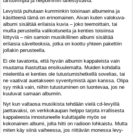
tarttuvimpia ja helpoimmin lähestyttäviä.
Levyistä puhutaan kumminkin toisinaan albumeina ja
käsitteenä tämä on erinomainen. Aivan kuten valokuva-
albumi sisältää erilaisia kuvia – joko teemoittain, tai
muilla perusteilla valikoituneita ja kenties toisiinsa
liittyviä – niin samoin musiikillinen albumi sisältää
erilaisia sävelteoksia, jotka on koottu yhteen pakettiin
jollakin perusteella.
Ei ole tavatonta, että hyvän albumin kappaleista vain
muutama ihastuttaa ensikuulemalta. Muiden kohdalla
mielentila ei kenties ole tutustumishetkellä sovelias, tai
ne vaativat auetakseen syventymistä ajan kanssa. Olipa
syy mikä vain, niihin tutustuminen on luontevaa, jos ne
kuuluvat samaan albumiin.
Nyt kun valtaosa musiikista tehdään vielä cd-levyillä
jaettavaksi, on verkkokaupan helppo tarjota irrallisesta
kappaleesta innostuneelle kuluttajalle myös se
kokonainen albumi, jolta hitti on radioon lohkaistu. Mutta
miten käy siinä vaiheessa, jos riittävän monessa levy-