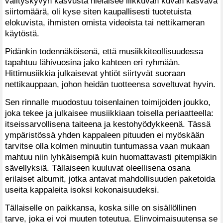
välityskyvyn kasvusta nielaisee liikkuvan kuvan kasvava
siirtomäärä, oli kyse siten kaupallisesti tuotetuista
elokuvista, ihmisten omista videoista tai nettikameran
käytöstä.
Pidänkin todennäköisenä, että musiikkiteollisuudessa
tapahtuu lähivuosina jako kahteen eri ryhmään.
Hittimusiikkia julkaisevat yhtiöt siirtyvät suoraan
nettikauppaan, johon heidän tuotteensa soveltuvat hyvin.
Sen rinnalle muodostuu toisenlainen toimijoiden joukko,
joka tekee ja julkaisee musiikkiaan toisella periaatteella:
itseissarvollisena taiteena ja kestohyödykkeenä. Tässä
ympäristössä yhden kappaleen pituuden ei myöskään
tarvitse olla kolmen minuutin tuntumassa vaan mukaan
mahtuu niin lyhkäisempiä kuin huomattavasti pitempiäkin
sävellyksiä. Tällaiseen kuuluvat oleellisena osana
erilaiset albumit, jotka antavat mahdollisuuden paketoida
useita kappaleita isoksi kokonaisuudeksi.
Tällaiselle on paikkansa, koska sille on sisällöllinen
tarve, joka ei voi muuten toteutua. Elinvoimaisuutensa se