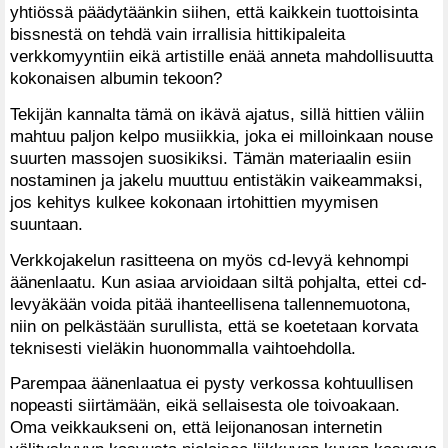
yhtiössä päädytäänkin siihen, että kaikkein tuottoisinta
bissnestä on tehdä vain irrallisia hittikipaleita
verkkomyyntiin eikä artistille enää anneta mahdollisuutta
kokonaisen albumin tekoon?
Tekijän kannalta tämä on ikävä ajatus, sillä hittien väliin
mahtuu paljon kelpo musiikkia, joka ei milloinkaan nouse
suurten massojen suosikiksi. Tämän materiaalin esiin
nostaminen ja jakelu muuttuu entistäkin vaikeammaksi,
jos kehitys kulkee kokonaan irtohittien myymisen
suuntaan.
Verkkojakelun rasitteena on myös cd-levyä kehnompi
äänenlaatu. Kun asiaa arvioidaan siltä pohjalta, ettei cd-
levyäkään voida pitää ihanteellisena tallennemuotona,
niin on pelkästään surullista, että se koetetaan korvata
teknisesti vieläkin huonommalla vaihtoehdolla.
Parempaa äänenlaatua ei pysty verkossa kohtuullisen
nopeasti siirtämään, eikä sellaisesta ole toivoakaan.
Oma veikkaukseni on, että leijonanosan internetin