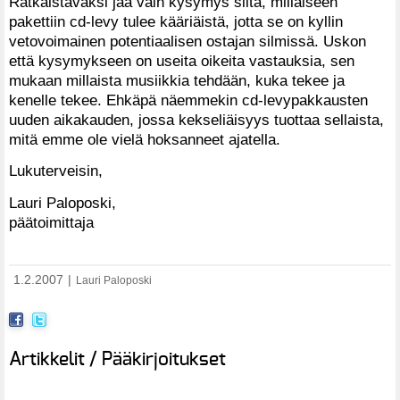
Ratkaistavaksi jää vain kysymys siitä, millaiseen
pakettiin cd-levy tulee kääriäistä, jotta se on kyllin
vetovoimainen potentiaalisen ostajan silmissä. Uskon
että kysymykseen on useita oikeita vastauksia, sen
mukaan millaista musiikkia tehdään, kuka tekee ja
kenelle tekee. Ehkäpä näemmekin cd-levypakkausten
uuden aikakauden, jossa kekseliäisyys tuottaa sellaista,
mitä emme ole vielä hoksanneet ajatella.
Lukuterveisin,
Lauri Paloposki,
päätoimittaja
1.2.2007
|
Lauri Paloposki
Artikkelit / Pääkirjoitukset