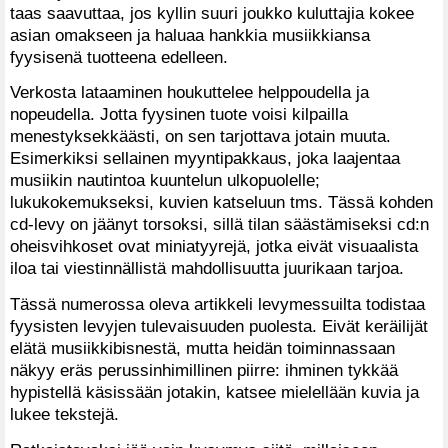
taas saavuttaa, jos kyllin suuri joukko kuluttajia kokee
asian omakseen ja haluaa hankkia musiikkiansa
fyysisenä tuotteena edelleen.
Verkosta lataaminen houkuttelee helppoudella ja
nopeudella. Jotta fyysinen tuote voisi kilpailla
menestyksekkäästi, on sen tarjottava jotain muuta.
Esimerkiksi sellainen myyntipakkaus, joka laajentaa
musiikin nautintoa kuuntelun ulkopuolelle;
lukukokemukseksi, kuvien katseluun tms. Tässä kohden
cd-levy on jäänyt torsoksi, sillä tilan säästämiseksi cd:n
oheisvihkoset ovat miniatyyrejä, jotka eivät visuaalista
iloa tai viestinnällistä mahdollisuutta juurikaan tarjoa.
Tässä numerossa oleva artikkeli levymessuilta todistaa
fyysisten levyjen tulevaisuuden puolesta. Eivät keräilijät
elätä musiikkibisnestä, mutta heidän toiminnassaan
näkyy eräs perussinhimillinen piirre: ihminen tykkää
hypistellä käsissään jotakin, katsee mielellään kuvia ja
lukee tekstejä.