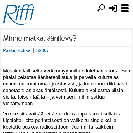
Minne matka, äänilevy?
|
Pääkirjoitukset
1/2007
Musiikin lailliselta verkkomyynniltä odotetaan suuria. Sen
pitäisi pelastaa ääniteteollisuus ja palvella kuluttajaa
ennenkuulumattoman joustavasti, ja kuten muodikkaasti
sanotaan: asiakaslähtöisesti. Kuluttaja voi ostaa biisin
sieltä, toisen täältä – ja vain sen, mihin sattuu
viehättymään.
Voinee siis väittää, että verkkokauppa suosii sellaisia
kipaleita, joita perinteisesti on valikoitu singleiksi ja
koetettu puskea radiosoittoon. Juuri niitä kaikkein