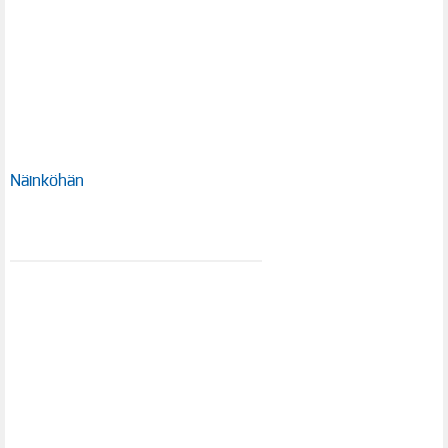
Näinköhän