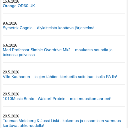
15.6.2026
Orange OR60 UK
9.6.2026
Symetrix Cognio – älylaitteista koottava järjestelmä
6.6.2026
Mad Professor Simble Overdrive Mk2 – maukasta soundia jo
toisessa polvessa
20.5.2026
Ville Kauhanen – isojen tähtien kiertueilla soitetaan isolla PA:lla!
20.5.2026
1010Music Bento | Waldorf Protein – midi-muusikon aarteet!
20.5.2026
Tuomas Metsberg & Jussi Liski - kokemus ja osaamisen varmuus
karttuvat ahkeruudella!