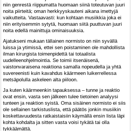
niin genrestä riippumatta huomaan siinä toteutuvan juuri
noita piirteitä; oman herkkyyskauteni aikana imettyjä
vaikutteita. Vastaavasti: kun kohtaan musiikkia joka ei
niin erityisemmin sytytä, huomaan siitä puuttuvan juuri
noita edellä mainittuja ominaisuuksia.
Ajatukseni mukaan tällainen normisto on niin syvällä
luissa ja ytimissä, ettei sen poistaminen ole mahdollista
ilman kirurgista toimenpidettä tai totaalista
uudelleenohjelmointia. Se toimii itsenäisenä,
vaistonvaraisena reaktiona samalla nopeudella ja yhtä
suvereenisti kuin kavahdus käärmeen luikerrellessa
metsäpolulla askeleen alta piiloon.
Ja kuten käärmeenkin tapauksessa – tunne ja reaktio
ovat ensin, vasta sen jälkeen tulee tietoinen analyysi
tunteen ja reaktion syistä. Oma sisäinen normisto ei siis
ole sellainen tarkistuslista, että päätös jonkin musiikin
koskettavuudesta ratkaistaisiin käymällä ensin lista läpi
kohta kohdalta ja sitten vasta voisi tykätä tai olla
tykkäämättä.