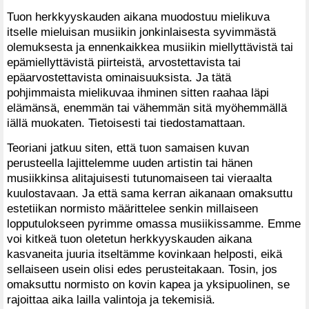
Tuon herkkyyskauden aikana muodostuu mielikuva
itselle mieluisan musiikin jonkinlaisesta syvimmästä
olemuksesta ja ennenkaikkea musiikin miellyttävistä tai
epämiellyttävistä piirteistä, arvostettavista tai
epäarvostettavista ominaisuuksista. Ja tätä
pohjimmaista mielikuvaa ihminen sitten raahaa läpi
elämänsä, enemmän tai vähemmän sitä myöhemmällä
iällä muokaten. Tietoisesti tai tiedostamattaan.
Teoriani jatkuu siten, että tuon samaisen kuvan
perusteella lajittelemme uuden artistin tai hänen
musiikkinsa alitajuisesti tutunomaiseen tai vieraalta
kuulostavaan. Ja että sama kerran aikanaan omaksuttu
estetiikan normisto määrittelee senkin millaiseen
lopputulokseen pyrimme omassa musiikissamme. Emme
voi kitkeä tuon oletetun herkkyyskauden aikana
kasvaneita juuria itseltämme kovinkaan helposti, eikä
sellaiseen usein olisi edes perusteitakaan. Tosin, jos
omaksuttu normisto on kovin kapea ja yksipuolinen, se
rajoittaa aika lailla valintoja ja tekemisiä.