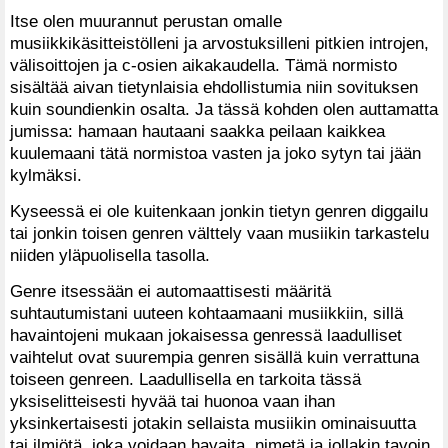
Itse olen muurannut perustan omalle
musiikkikäsitteistölleni ja arvostuksilleni pitkien introjen,
välisoittojen ja c-osien aikakaudella. Tämä normisto
sisältää aivan tietynlaisia ehdollistumia niin sovituksen
kuin soundienkin osalta. Ja tässä kohden olen auttamatta
jumissa: hamaan hautaani saakka peilaan kaikkea
kuulemaani tätä normistoa vasten ja joko sytyn tai jään
kylmäksi.
Kyseessä ei ole kuitenkaan jonkin tietyn genren diggailu
tai jonkin toisen genren välttely vaan musiikin tarkastelu
niiden yläpuolisella tasolla.
Genre itsessään ei automaattisesti määritä
suhtautumistani uuteen kohtaamaani musiikkiin, sillä
havaintojeni mukaan jokaisessa genressä laadulliset
vaihtelut ovat suurempia genren sisällä kuin verrattuna
toiseen genreen. Laadullisella en tarkoita tässä
yksiselitteisesti hyvää tai huonoa vaan ihan
yksinkertaisesti jotakin sellaista musiikin ominaisuutta
tai ilmiötä, joka voidaan havaita, nimetä ja jollakin tavoin