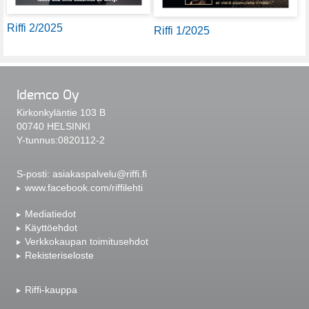
Riffi 2/2025
Riffi 1/2025
Idemco Oy
Kirkonkyläntie 103 B
00740 HELSINKI
Y-tunnus:0820112-2
S-posti:
asiakaspalvelu@riffi.fi
www.facebook.com/riffilehti
Mediatiedot
Käyttöehdot
Verkkokaupan toimitusehdot
Rekisteriseloste
Riffi-kauppa