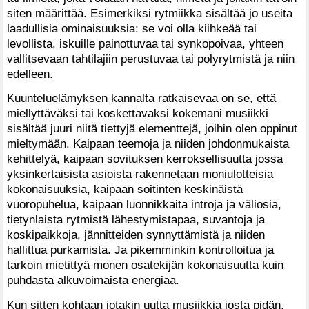
siten määrittää. Esimerkiksi rytmiikka sisältää jo useita
laadullisia ominaisuuksia: se voi olla kiihkeää tai
levollista, iskuille painottuvaa tai synkopoivaa, yhteen
vallitsevaan tahtilajiin perustuvaa tai polyrytmistä ja niin
edelleen.
Kuunteluelämyksen kannalta ratkaisevaa on se, että
miellyttäväksi tai koskettavaksi kokemani musiikki
sisältää juuri niitä tiettyjä elementtejä, joihin olen oppinut
mieltymään. Kaipaan teemoja ja niiden johdonmukaista
kehittelyä, kaipaan sovituksen kerroksellisuutta jossa
yksinkertaisista asioista rakennetaan moniulotteisia
kokonaisuuksia, kaipaan soitinten keskinäistä
vuoropuhelua, kaipaan luonnikkaita introja ja väliosia,
tietynlaista rytmistä lähestymistapaa, suvantoja ja
koskipaikkoja, jännitteiden synnyttämistä ja niiden
hallittua purkamista. Ja pikemminkin kontrolloitua ja
tarkoin mietittyä monen osatekijän kokonaisuutta kuin
puhdasta alkuvoimaista energiaa.
Kun sitten kohtaan jotakin uutta musiikkia josta pidän,