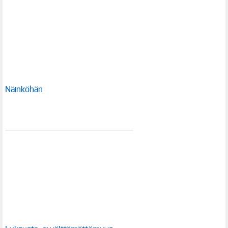
Näinköhän