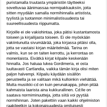
puristamalla truutasta ympäristön täytteeksi
soveltuvaa äänimassaa normipakkauksiin, joita
sitten myydään samalla normihinnalla artistista,
tyylistä ja tuotannon minimalistisuudesta tai
suureellisuudesta riippumatta.
Kirjoille ei ole vakiohintaa, joka pätisi kustantamosta
toiseen ja kirjailijasta toiseen. Ei ole myöskään
vakiintunutta sivumäärää, joka kirjassa pitäisi olla,
jotta se vastaisi kirjan määritelmää. Tarina on
valmis, kun se on taiten kerrottu, ja kerrontaa on
monenlaista. Eivätkä kirjat kilpaile keskenään
hinnalla. Jos haluaa lukea Gordimeria, ei osta
luultavasti Cartlandia, vaikka tämän kirja olisi miten
paljon halvempi. Kilpailu käydään sisällön
perusteella ja se valitaan mikä kulloinkin viehättää.
Mutta musiikki-cd on kuin perunakappa, johon pitää
kahmaista laarista aina kukkurallinen. Cd:lle on
saatava normiminuutteja, jotta siitä voi pyytää
normihinnan. Joten pakettiin vaan kaikki ohjelmiston
raakileetkin ja kokonaisuudesta omituisesti