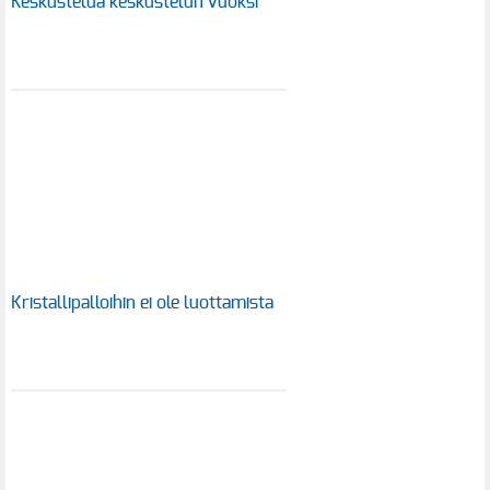
Keskustelua keskustelun vuoksi
Kristallipalloihin ei ole luottamista