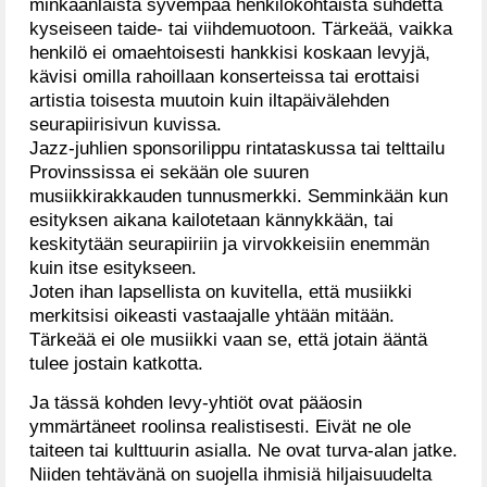
minkäänlaista syvempää henkilökohtaista suhdetta
kyseiseen taide- tai viihdemuotoon. Tärkeää, vaikka
henkilö ei omaehtoisesti hankkisi koskaan levyjä,
kävisi omilla rahoillaan konserteissa tai erottaisi
artistia toisesta muutoin kuin iltapäivälehden
seurapiirisivun kuvissa.
Jazz-juhlien sponsorilippu rintataskussa tai telttailu
Provinssissa ei sekään ole suuren
musiikkirakkauden tunnusmerkki. Semminkään kun
esityksen aikana kailotetaan kännykkään, tai
keskitytään seurapiiriin ja virvokkeisiin enemmän
kuin itse esitykseen.
Joten ihan lapsellista on kuvitella, että musiikki
merkitsisi oikeasti vastaajalle yhtään mitään.
Tärkeää ei ole musiikki vaan se, että jotain ääntä
tulee jostain katkotta.
Ja tässä kohden levy-yhtiöt ovat pääosin
ymmärtäneet roolinsa realistisesti. Eivät ne ole
taiteen tai kulttuurin asialla. Ne ovat turva-alan jatke.
Niiden tehtävänä on suojella ihmisiä hiljaisuudelta