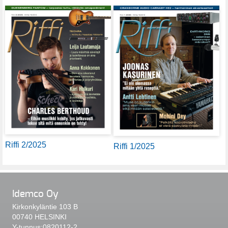
Riffi 2/2025
Riffi 1/2025
Idemco Oy
Kirkonkyläntie 103 B
00740 HELSINKI
Y-tunnus:0820112-2