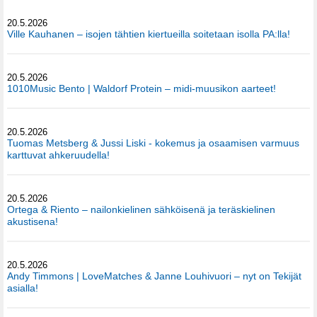
20.5.2026
Ville Kauhanen – isojen tähtien kiertueilla soitetaan isolla PA:lla!
20.5.2026
1010Music Bento | Waldorf Protein – midi-muusikon aarteet!
20.5.2026
Tuomas Metsberg & Jussi Liski - kokemus ja osaamisen varmuus
karttuvat ahkeruudella!
20.5.2026
Ortega & Riento – nailonkielinen sähköisenä ja teräskielinen
akustisena!
20.5.2026
Andy Timmons | LoveMatches & Janne Louhivuori – nyt on Tekijät
asialla!