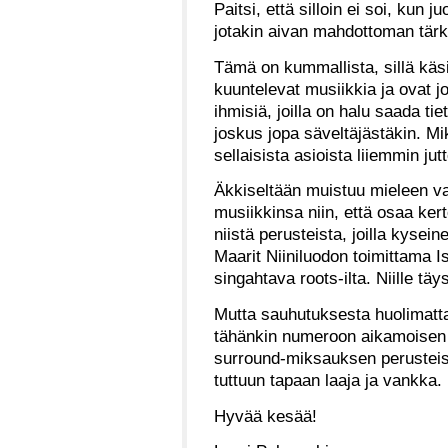
Paitsi, että silloin ei soi, kun 
jotakin aivan mahdottoman tärk
Tämä on kummallista, sillä käsi
kuuntelevat musiikkia ja ovat jo
ihmisiä, joilla on halu saada tie
joskus jopa säveltäjästäkin. Miks
sellaisista asioista liiemmin ju
Äkkiseltään muistuu mieleen vai
musiikkinsa niin, että osaa kert
niistä perusteista, joilla kysei
Maarit Niiniluodon toimittama I
singahtava roots-ilta. Niille tä
Mutta sauhutuksesta huolimatta
tähänkin numeroon aikamoisen m
surround-miksauksen perusteisii
tuttuun tapaan laaja ja vankka.
Hyvää kesää!