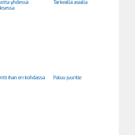
otta yhdessä
Tärkeällä asialla
uksessa
ntti ihan eri kohdassa
Paluu juurille