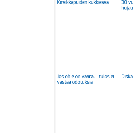
Kirsikkapuiden kukkiessa
30 vu
huja
Jos ohje on väärä, tulos ei
Diska
vastaa odotuksia