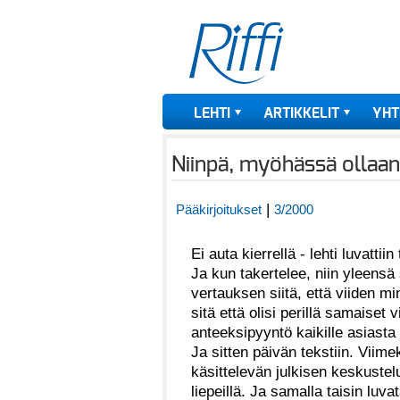
LEHTI
ARTIKKELIT
YHT
Niinpä, myöhässä ollaan
|
Pääkirjoitukset
3/2000
Ei auta kierrellä - lehti luvatti
Ja kun takertelee, niin yleensä
vertauksen siitä, että viiden m
sitä että olisi perillä samaiset 
anteeksipyyntö kaikille asiasta 
Ja sitten päivän tekstiin. Viime
käsittelevän julkisen keskustel
liepeillä. Ja samalla taisin luvat