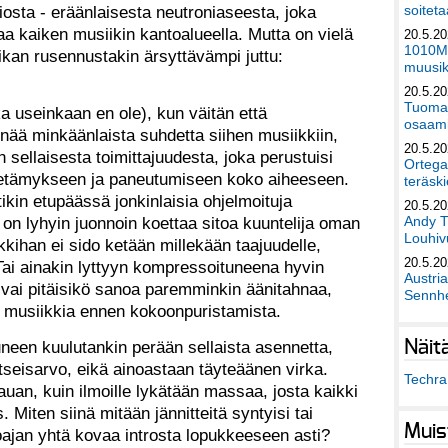
sta - eräänlaisesta neutroniaseesta, joka
soiteta
aa kaiken musiikin kantoalueella. Mutta on vielä
20.5.2
1010Mu
ikan rusennustakin ärsyttävämpi juttu:
muusik
20.5.2
Tuomas
a useinkaan en ole), kun väitän että
osaami
 enää minkäänlaista suhdetta siihen musiikkiin,
20.5.2
n sellaisesta toimittajuudesta, joka perustuisi
Ortega
ietämykseen ja paneutumiseen koko aiheeseen.
teräski
kin etupäässä jonkinlaisia ohjelmoituja
20.5.2
Andy T
on lyhyin juonnoin koettaa sitoa kuuntelija oman
Louhivu
kihan ei sido ketään millekään taajuudelle,
20.5.2
Tai ainakin lyttyyn kompressoituneena hyvin
Austri
vai pitäisikö sanoa paremminkin äänitahnaa,
Sennhe
la musiikkia ennen kokoonpuristamista.
uneen kuulutankin perään sellaista asennetta,
Näit
itseisarvo, eikä ainoastaan täyteäänen virka.
Techra 
auan, kuin ilmoille lykätään massaa, josta kaikki
. Miten siinä mitään jännitteitä syntyisi tai
Muis
oajan yhtä kovaa introsta lopukkeeseen asti?