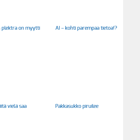
 plektra on myytti
AI – kohti parempaa tietoa!?
itä vielä saa
Pakkasukko piruilee