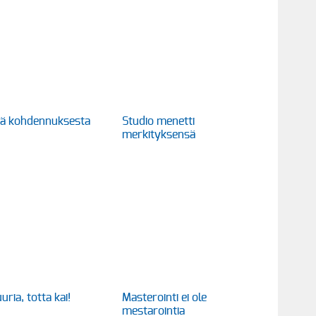
itä kohdennuksesta
Studio menetti
merkityksensä
uria, totta kai!
Masterointi ei ole
mestarointia