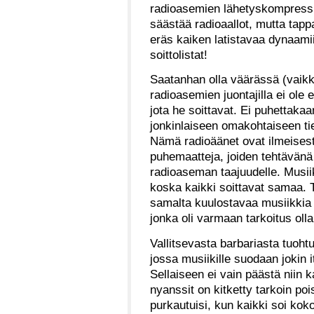
radioasemien lähetyskompressio
säästää radioaallot, mutta tapp
eräs kaiken latistavaa dynaami
soittolistat!
Saatanhan olla väärässä (vaikk
radioasemien juontajilla ei ole
jota he soittavat. Ei puhettakaa
jonkinlaiseen omakohtaiseen t
Nämä radioäänet ovat ilmeisesti
puhemaatteja, joiden tehtävänä 
radioaseman taajuudelle. Musiik
koska kaikki soittavat samaa. 
samalta kuulostavaa musiikkia 
jonka oli varmaan tarkoitus ol
Vallitsevasta barbariasta tuoht
jossa musiikille suodaan jokin 
Sellaiseen ei vain päästä niin k
nyanssit on kitketty tarkoin pois
purkautuisi, kun kaikki soi kok