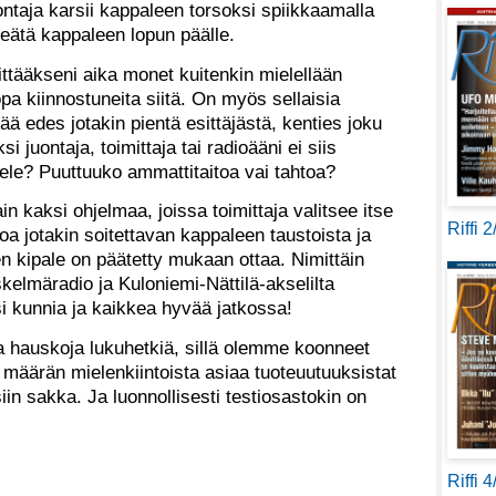
juontaja karsii kappaleen torsoksi spiikkaamalla
eätä kappaleen lopun päälle.
ttääkseni aika monet kuitenkin mielellään
pa kiinnostuneita siitä. On myös sellaisia
tää edes jotakin pientä esittäjästä, kenties joku
i juontaja, toimittaja tai radioääni ei siis
ttele? Puuttuuko ammattitaitoa vai tahtoa?
n kaksi ohjelmaa, joissa toimittaja valitsee itse
Riffi 
oa jotakin soitettavan kappaleen taustoista ja
nen kipale on päätetty mukaan ottaa. Nimittäin
skelmäradio ja Kuloniemi-Nättilä-akselilta
ysi kunnia ja kaikkea hyvää jatkossa!
 hauskoja lukuhetkiä, sillä olemme koonneet
äärän mielenkiintoista asiaa tuoteuutuuksistat
n sakka. Ja luonnollisesti testiosastokin on
Riffi 