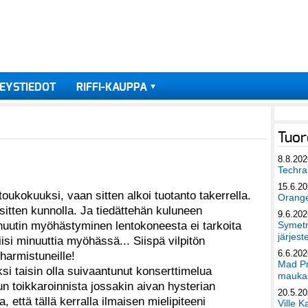
EYSTIEDOT
RIFFI-KAUPPA
Tuor
8.8.202
Techra 
15.6.2
in toukokuuksi, vaan sitten alkoi tuotanto takerrella.
Orang
 sitten kunnolla. Ja tiedättehän kuluneen
9.6.202
inuutin myöhästyminen lentokoneesta ei tarkoita
Symetri
järjest
viisi minuuttia myöhässä... Siispä vilpitön
6.6.202
harmistuneille!
Mad Pr
ksi taisin olla suivaantunut konserttimelua
maukas
un toikkaroinnista jossakin aivan hysterian
20.5.2
a, että tällä kerralla ilmaisen mielipiteeni
Ville K