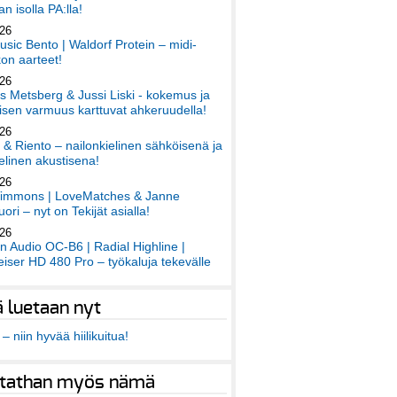
an isolla PA:lla!
026
sic Bento | Waldorf Protein – midi-
on aarteet!
026
 Metsberg & Jussi Liski - kokemus ja
sen varmuus karttuvat ahkeruudella!
026
 & Riento – nailonkielinen sähköisenä ja
elinen akustisena!
026
immons | LoveMatches & Janne
ori – nyt on Tekijät asialla!
026
an Audio OC-B6 | Radial Highline |
iser HD 480 Pro – työkaluja tekevälle
ä luetaan nyt
– niin hyvää hiilikuitua!
tathan myös nämä