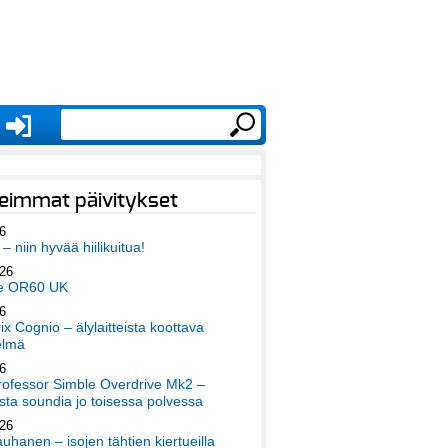
eimmat päivitykset
6
– niin hyvää hiilikuitua!
026
e OR60 UK
6
x Cognio – älylaitteista koottava
elmä
6
ofessor Simble Overdrive Mk2 –
ta soundia jo toisessa polvessa
026
auhanen – isojen tähtien kiertueilla