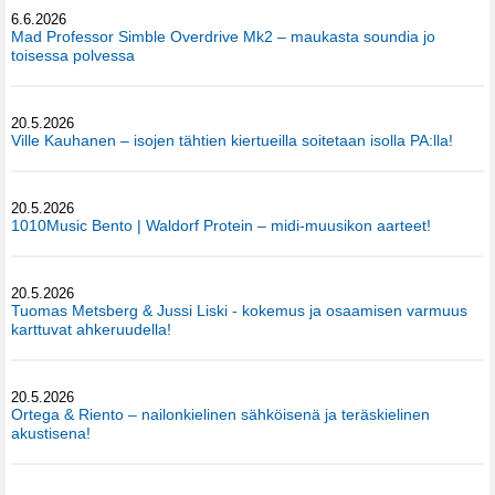
6.6.2026
Mad Professor Simble Overdrive Mk2 – maukasta soundia jo
toisessa polvessa
20.5.2026
Ville Kauhanen – isojen tähtien kiertueilla soitetaan isolla PA:lla!
20.5.2026
1010Music Bento | Waldorf Protein – midi-muusikon aarteet!
20.5.2026
Tuomas Metsberg & Jussi Liski - kokemus ja osaamisen varmuus
karttuvat ahkeruudella!
20.5.2026
Ortega & Riento – nailonkielinen sähköisenä ja teräskielinen
akustisena!