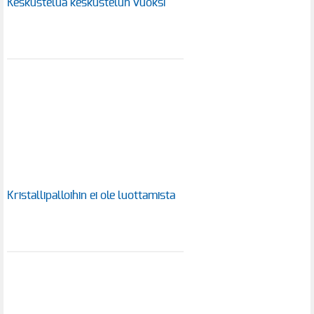
Keskustelua keskustelun vuoksi
Kristallipalloihin ei ole luottamista