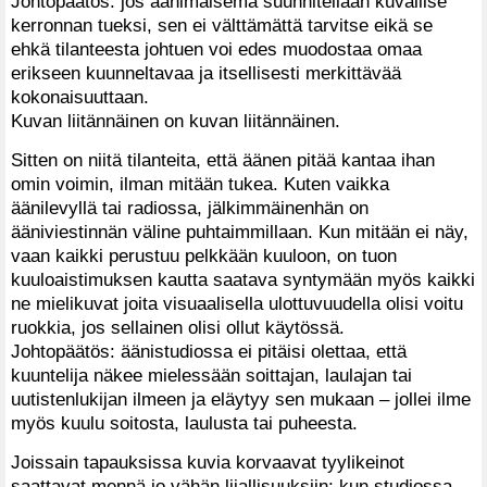
Johtopäätös: jos äänimaisema suunnitellaan kuvallise
kerronnan tueksi, sen ei välttämättä tarvitse eikä se
ehkä tilanteesta johtuen voi edes muodostaa omaa
erikseen kuunneltavaa ja itsellisesti merkittävää
kokonaisuuttaan.
Kuvan liitännäinen on kuvan liitännäinen.
Sitten on niitä tilanteita, että äänen pitää kantaa ihan
omin voimin, ilman mitään tukea. Kuten vaikka
äänilevyllä tai radiossa, jälkimmäinenhän on
ääniviestinnän väline puhtaimmillaan. Kun mitään ei näy,
vaan kaikki perustuu pelkkään kuuloon, on tuon
kuuloaistimuksen kautta saatava syntymään myös kaikki
ne mielikuvat joita visuaalisella ulottuvuudella olisi voitu
ruokkia, jos sellainen olisi ollut käytössä.
Johtopäätös: äänistudiossa ei pitäisi olettaa, että
kuuntelija näkee mielessään soittajan, laulajan tai
uutistenlukijan ilmeen ja eläytyy sen mukaan – jollei ilme
myös kuulu soitosta, laulusta tai puheesta.
Joissain tapauksissa kuvia korvaavat tyylikeinot
saattavat mennä jo vähän liiallisuuksiin: kun studiossa