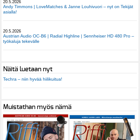
20.5.2026
Andy Timmons | LoveMatches & Janne Louhivuori – nyt on Tekijät
asialla!
20.5.2026
Austrian Audio OC-B6 | Radial Highline | Sennheiser HD 480 Pro –
työkaluja tekevälle
Näitä luetaan nyt
Techra – niin hyvää hiilikuitua!
Muistathan myös nämä