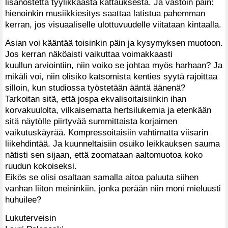
lisänostetta tyylikkäästä kattauksesta. Ja vastoin päin:
hienoinkin musiikkiesitys saattaa latistua pahemman
kerran, jos visuaaliselle ulottuvuudelle viitataan kintaalla.
Asian voi kääntää toisinkin päin ja kysymyksen muotoon.
Jos kerran näköaisti vaikuttaa voimakkaasti
kuullun arviointiin, niin voiko se johtaa myös harhaan? Ja
mikäli voi, niin olisiko katsomista kenties syytä rajoittaa
silloin, kun studiossa työstetään ääntä äänenä?
Tarkoitan sitä, että jospa ekvalisoitaisiinkin ihan
korvakuulolta, vilkaisematta hertsilukemia ja etenkään
sitä näytölle piirtyvää summittaista korjaimen
vaikutuskäyrää. Kompressoitaisiin vahtimatta viisarin
liikehdintää. Ja kuunneltaisiin osuiko leikkauksen sauma
nätisti sen sijaan, että zoomataan aaltomuotoa koko
ruudun kokoiseksi.
Eikös se olisi osaltaan samalla aitoa paluuta siihen
vanhan liiton meininkiin, jonka perään niin moni mieluusti
huhuilee?
Lukuterveisin