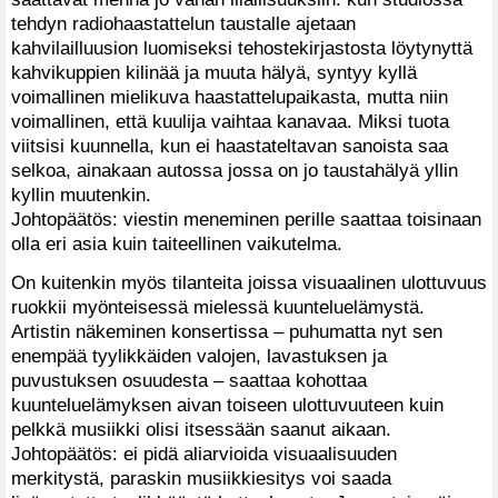
tehdyn radiohaastattelun taustalle ajetaan
kahvilailluusion luomiseksi tehostekirjastosta löytynyttä
kahvikuppien kilinää ja muuta hälyä, syntyy kyllä
voimallinen mielikuva haastattelupaikasta, mutta niin
voimallinen, että kuulija vaihtaa kanavaa. Miksi tuota
viitsisi kuunnella, kun ei haastateltavan sanoista saa
selkoa, ainakaan autossa jossa on jo taustahälyä yllin
kyllin muutenkin.
Johtopäätös: viestin meneminen perille saattaa toisinaan
olla eri asia kuin taiteellinen vaikutelma.
On kuitenkin myös tilanteita joissa visuaalinen ulottuvuus
ruokkii myönteisessä mielessä kuunteluelämystä.
Artistin näkeminen konsertissa – puhumatta nyt sen
enempää tyylikkäiden valojen, lavastuksen ja
puvustuksen osuudesta – saattaa kohottaa
kuunteluelämyksen aivan toiseen ulottuvuuteen kuin
pelkkä musiikki olisi itsessään saanut aikaan.
Johtopäätös: ei pidä aliarvioida visuaalisuuden
merkitystä, paraskin musiikkiesitys voi saada