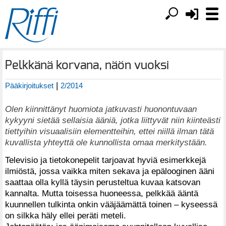
Pelkkänä korvana, näön vuoksi
|
Pääkirjoitukset
2/2014
Olen kiinnittänyt huomiota jatkuvasti huonontuvaan
kykyyni sietää sellaisia ääniä, jotka liittyvät niin kiinteästi
tiettyihin visuaalisiin elementteihin, ettei niillä ilman tätä
kuvallista yhteyttä ole kunnollista omaa merkitystään.
Televisio ja tietokonepelit tarjoavat hyviä esimerkkejä
ilmiöstä, jossa vaikka miten sekava ja epälooginen ääni
saattaa olla kyllä täysin perusteltua kuvaa katsovan
kannalta. Mutta toisessa huoneessa, pelkkää ääntä
kuunnellen tulkinta onkin vääjäämättä toinen – kyseessä
on silkka häly ellei peräti meteli.