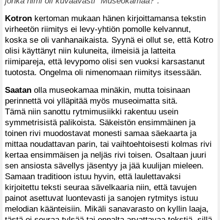
jonka nimi oli kuvaavasti ”Museokamaa?”.
Kotron
kertoman mukaan hänen kirjoittamansa tekstin
virheetön riimitys ei levy-yhtiön pomolle kelvannut,
koska se oli vanhanaikaista. Syynä ei ollut se, että Kotro
olisi käyttänyt niin kuluneita, ilmeisiä ja latteita
riimipareja, että levypomo olisi sen vuoksi karsastanut
tuotosta. Ongelma oli nimenomaan riimitys itsessään.
Saatan
olla museokamaa minäkin, mutta toisinaan
perinnettä voi ylläpitää myös museoimatta sitä.
Tämä niin sanottu rytmimusiikki rakentuu usein
symmetrisistä palikoista. Säkeistön ensimmäinen ja
toinen rivi muodostavat monesti samaa säekaarta ja
mittaa noudattavan parin, tai vaihtoehtoisesti kolmas rivi
kertaa ensimmäisen ja neljäs rivi toisen. Osaltaan juuri
sen ansiosta sävellys jäsentyy ja jää kuulijan mieleen.
Samaan traditioon istuu hyvin, että laulettavaksi
kirjoitettu teksti seuraa sävelkaaria niin, että tavujen
painot asettuvat luontevasti ja sanojen rytmitys istuu
melodian käänteisiin. Mikäli sanavarasto on kyllin laaja,
tästä ei seuraa tylsää tai ennalta arvattavaa tekstiä, sillä