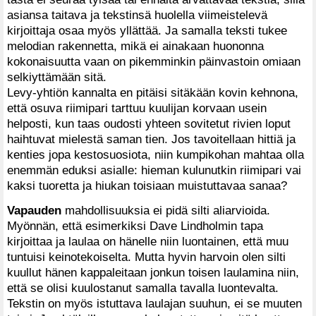
asiansa taitava ja tekstinsä huolella viimeistelevä
kirjoittaja osaa myös yllättää. Ja samalla teksti tukee
melodian rakennetta, mikä ei ainakaan huononna
kokonaisuutta vaan on pikemminkin päinvastoin omiaan
selkiyttämään sitä.
Levy-yhtiön kannalta en pitäisi sitäkään kovin kehnona,
että osuva riimipari tarttuu kuulijan korvaan usein
helposti, kun taas oudosti yhteen sovitetut rivien loput
haihtuvat mielestä saman tien. Jos tavoitellaan hittiä ja
kenties jopa kestosuosiota, niin kumpikohan mahtaa olla
enemmän eduksi asialle: hieman kulunutkin riimipari vai
kaksi tuoretta ja hiukan toisiaan muistuttavaa sanaa?
Vapauden
mahdollisuuksia ei pidä silti aliarvioida.
Myönnän, että esimerkiksi Dave Lindholmin tapa
kirjoittaa ja laulaa on hänelle niin luontainen, että muu
tuntuisi keinotekoiselta. Mutta hyvin harvoin olen silti
kuullut hänen kappaleitaan jonkun toisen laulamina niin,
että se olisi kuulostanut samalla tavalla luontevalta.
Tekstin on myös istuttava laulajan suuhun, ei se muuten