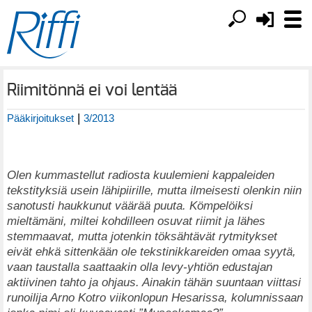
Riimitönnä ei voi lentää
|
Pääkirjoitukset
3/2013
Olen kummastellut radiosta kuulemieni kappaleiden
tekstityksiä usein lähipiirille, mutta ilmeisesti olenkin niin
sanotusti haukkunut väärää puuta. Kömpelöiksi
mieltämäni, miltei kohdilleen osuvat riimit ja lähes
stemmaavat, mutta jotenkin töksähtävät rytmitykset
eivät ehkä sittenkään ole tekstinikkareiden omaa syytä,
vaan taustalla saattaakin olla levy-yhtiön edustajan
aktiivinen tahto ja ohjaus. Ainakin tähän suuntaan viittasi
runoilija Arno Kotro viikonlopun Hesarissa, kolumnissaan