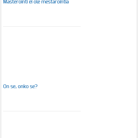
Masterointi ei ole mestarointia
On se, onko se?