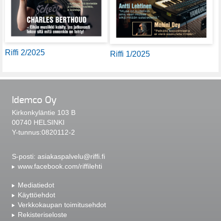
Riffi 2/2025
Riffi 1/2025
Idemco Oy
Kirkonkyläntie 103 B
00740 HELSINKI
Y-tunnus:0820112-2
S-posti:
asiakaspalvelu@riffi.fi
www.facebook.com/riffilehti
Mediatiedot
Käyttöehdot
Verkkokaupan toimitusehdot
Rekisteriseloste