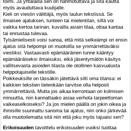
toimi. Ja yhtälailla sen on hahmotuttava ja sitä kautta
myös avauduttava kuulijalle.
Kieli on viestin välittäjä, myös laulun tekstissä. Se
ilmaisee ajatuksen, tunteen tai mielentilan, sillä voi
vaikka kertoa tarinan, kuvailla asiain tilaa, ottaa kantaa
tai ennustaa tulevaa.
Tylsämielisesti voisi sanoa, että mitä selkeämpi on ensin
ajatus sitä helpompi on muotoilla se ymmärrettäväksi
viestiksi. Vastaavasti epämääräinen tunne kääntyy
epämääräiseksi ilmaisuksi, eikä jäsentymätön käsitys
vallitsevasta asioiden tilasta ole otollinen kasvualusta
helppotajuiselle tekstille.
Poikkeuksille on tässäkin jätettävä silti oma tilansa: ei
kaikkien tekstien tietenkään tarvitse olla helposti
ymmärrettäviä. Mutta jos aikaa kerrontaan on kolmisen
minuuttia, niin kannattaako asiaa verhota tarpeettoman
vaikeaselkoiseksi? Ja jos mielen päällä on jokin oikea ja
ihmisille suunnattu sanoma tai ajatus, niin onko järkevää
olla muotoilematta sitä niin että joku myös tajuaisi sen?
Erikoisuuden
tavoittelu erikoisuuden vuoksi tuottaa