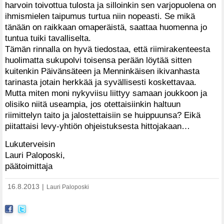
harvoin toivottua tulosta ja silloinkin sen varjopuolena on
ihmismielen taipumus turtua niin nopeasti. Se mikä
tänään on raikkaan omaperäistä, saattaa huomenna jo
tuntua tuiki tavalliselta.
Tämän rinnalla on hyvä tiedostaa, että riimirakenteesta
huolimatta sukupolvi toisensa perään löytää sitten
kuitenkin Päivänsäteen ja Menninkäisen ikivanhasta
tarinasta jotain herkkää ja syvällisesti koskettavaa.
Mutta miten moni nykyviisu liittyy samaan joukkoon ja
olisiko niitä useampia, jos otettaisiinkin haltuun
riimittelyn taito ja jalostettaisiin se huippuunsa? Eikä
piitattaisi levy-yhtiön ohjeistuksesta hittojakaan…
Lukuterveisin
Lauri Paloposki,
päätoimittaja
16.8.2013
|
Lauri Paloposki