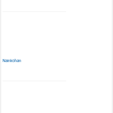
Näinköhän