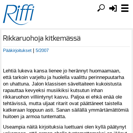
Rikkaruohoja kitkemässä
|
Pääkirjoitukset
5/2007
Lehtiä lukeva kansa lienee jo herännyt huomaamaan,
että tarkoin varjeltu ja huolella vaalittu perinnepuutarha
on uhattuna. Jalon klassisen säveltaiteen kukoistusta
rapauttaa kevyeksi musiikiksi kutsutun inhan
rikkaruohon villiintynyt kasvu. Paljoa ei ehkä enää ole
tehtävissä, mutta uljaat ritarit ovat päättäneet taistella
katkeraan loppuun asti. Sanan säilällä ymmärtämättömiä
huitoen ja armoa tuntematta.
Useampia näitä kirjoituksia luettuani olen kyllä päätynyt