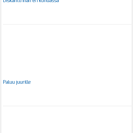
Diskantti ihan eri kohdassa
Paluu juurille