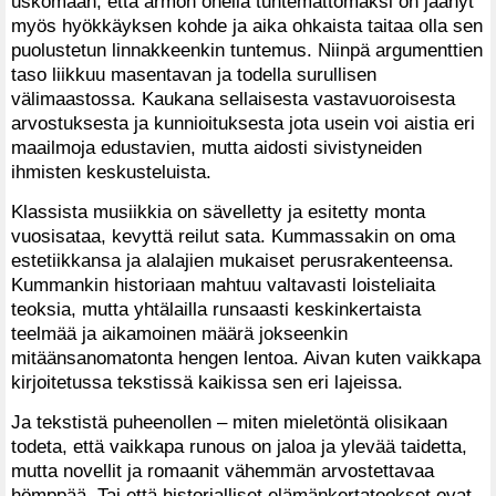
uskomaan, että armon ohella tuntemattomaksi on jäänyt
myös hyökkäyksen kohde ja aika ohkaista taitaa olla sen
puolustetun linnakkeenkin tuntemus. Niinpä argumenttien
taso liikkuu masentavan ja todella surullisen
välimaastossa. Kaukana sellaisesta vastavuoroisesta
arvostuksesta ja kunnioituksesta jota usein voi aistia eri
maailmoja edustavien, mutta aidosti sivistyneiden
ihmisten keskusteluista.
Klassista musiikkia on sävelletty ja esitetty monta
vuosisataa, kevyttä reilut sata. Kummassakin on oma
estetiikkansa ja alalajien mukaiset perusrakenteensa.
Kummankin historiaan mahtuu valtavasti loisteliaita
teoksia, mutta yhtälailla runsaasti keskinkertaista
teelmää ja aikamoinen määrä jokseenkin
mitäänsanomatonta hengen lentoa. Aivan kuten vaikkapa
kirjoitetussa tekstissä kaikissa sen eri lajeissa.
Ja tekstistä puheenollen – miten mieletöntä olisikaan
todeta, että vaikkapa runous on jaloa ja ylevää taidetta,
mutta novellit ja romaanit vähemmän arvostettavaa
hömppää. Tai että historialliset elämänkertateokset ovat