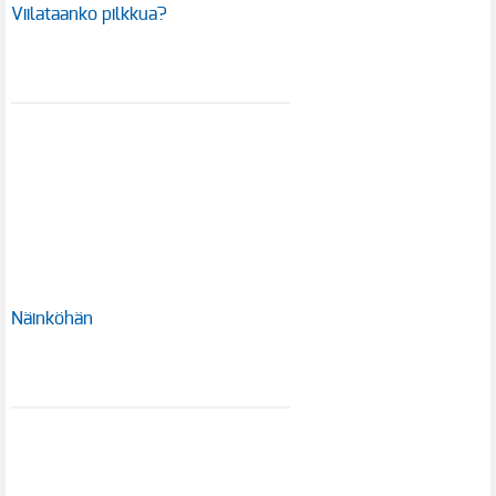
Viilataanko pilkkua?
Näinköhän