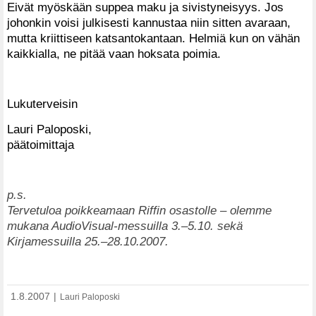
Eivät myöskään suppea maku ja sivistyneisyys. Jos
johonkin voisi julkisesti kannustaa niin sitten avaraan,
mutta kriittiseen katsantokantaan. Helmiä kun on vähän
kaikkialla, ne pitää vaan hoksata poimia.
Lukuterveisin
Lauri Paloposki,
päätoimittaja
p.s.
Tervetuloa poikkeamaan Riffin osastolle – olemme
mukana AudioVisual-messuilla 3.–5.10. sekä
Kirjamessuilla 25.–28.10.2007.
1.8.2007
|
Lauri Paloposki