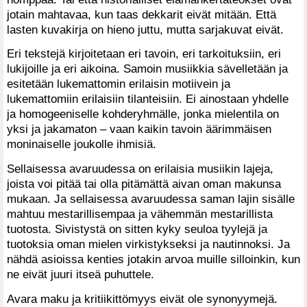
jotain mahtavaa, kun taas dekkarit eivät mitään. Että
lasten kuvakirja on hieno juttu, mutta sarjakuvat eivät.
Eri tekstejä kirjoitetaan eri tavoin, eri tarkoituksiin, eri
lukijoille ja eri aikoina. Samoin musiikkia sävelletään ja
esitetään lukemattomin erilaisin motiivein ja
lukemattomiin erilaisiin tilanteisiin. Ei ainostaan yhdelle
ja homogeeniselle kohderyhmälle, jonka mielentila on
yksi ja jakamaton – vaan kaikin tavoin äärimmäisen
moninaiselle joukolle ihmisiä.
Sellaisessa avaruudessa on erilaisia musiikin lajeja,
joista voi pitää tai olla pitämättä aivan oman makunsa
mukaan. Ja sellaisessa avaruudessa saman lajin sisälle
mahtuu mestarillisempaa ja vähemmän mestarillista
tuotosta. Sivistystä on sitten kyky seuloa tyylejä ja
tuotoksia oman mielen virkistykseksi ja nautinnoksi. Ja
nähdä asioissa kenties jotakin arvoa muille silloinkin, kun
ne eivät juuri itseä puhuttele.
Avara maku ja kritiikittömyys eivät ole synonyymejä.