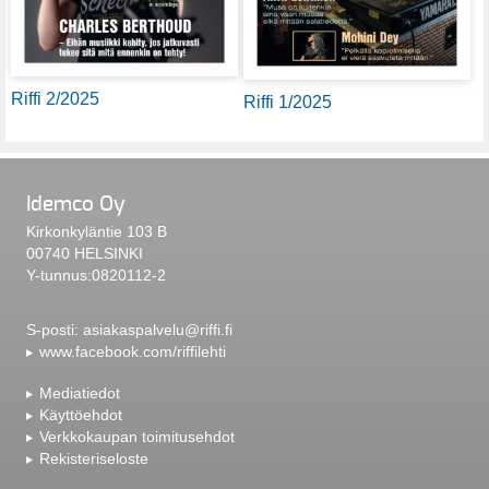
Riffi 2/2025
Riffi 1/2025
Idemco Oy
Kirkonkyläntie 103 B
00740 HELSINKI
Y-tunnus:0820112-2
S-posti:
asiakaspalvelu@riffi.fi
www.facebook.com/riffilehti
Mediatiedot
Käyttöehdot
Verkkokaupan toimitusehdot
Rekisteriseloste