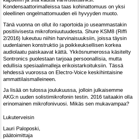
Kondensaattorimalleissa taas kohinattomuus on yksi
oleellinen ongelmattomuuden eli hyvyyden muoto.
Tänä vuonna on ollut ilo raportoida jo useammastakin
positiivisesta mikrofoniuutuudesta. Shure KSM8 (Riffi
2/2016) lukeutuu niihin harvinaisuuksiin, joissa täysin
uudenlainen konstruktio ja poikkeuksellisen korkea
audiolaatu paiskaavat kättä. Ykkösnumerossa käsitelty
Sontronics puolestaan tarjoaa persoonallisia, mutta
edullisia spesiaalimalleja erikoistarkoituksiin. Tässä
lehdessä vuorossa on Electro-Voice keskihintaisine
ammattilaismalleineen.
Ja lisää on tulossa joulukuussa, jolloin julkaisemme
AKG:n uuden solistimikrofonin testin. 2016 taitaakin olla
erinomainen mikrofonivuosi. Mikäs sen mukavampaa?
Lukuterveisin
Lauri Paloposki,
päätoimittaja