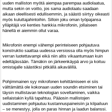
uuden malliston myötä aiempaa parempaa audiolaatua,
mutta sekin on voitto, jos sama audiolaatu saadaan
aikaan oleellisesti edullisemmin, ja säästö siirtyy oikeasti
myös kuluttajahintoihin. Silloin joku oman työpajansa
ylläpitäjä voi kenties hankkia mikrofonin, jollaiseen
hänellä ei aiemmin ollut varaa.
Mikrofonin enempi vähempi perinteiseen pohjautuva
konstruktio saattaa uudessa versiossa olla myös himpun
verran luotettavampi eikä niin altis vikaantumaan kuin
edeltäjässään. Tämäkin on järkeenkäypä arvo ja koituu
omistajalle säästöksi pitkällä aikavälillä.
Pohjimmainen syy mikrofonen kehittämiseen ei siis
välttämättä ole kokonaan uuden soundin etsiminen tai
täysin mullistavan teknologian soveltaminen, vaikka
sellaistakin kyllä tapahtuu. Pääosin mallistojen
uudistaminen pohjautuu kustannuspaineisiin ja kilpailuun
– se menestyy, jolla on paras hinnan ja laadun balanssi.