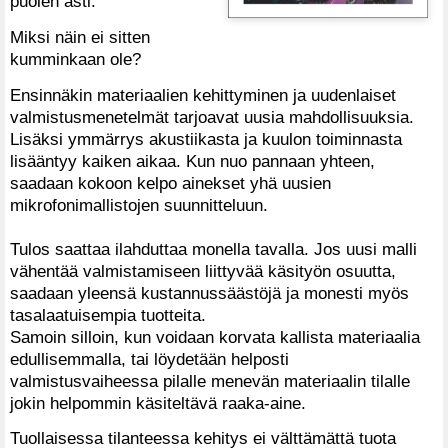
puolen asti.
Miksi näin ei sitten
kumminkaan ole?
Ensinnäkin materiaalien kehittyminen ja uudenlaiset
valmistusmenetelmät tarjoavat uusia mahdollisuuksia.
Lisäksi ymmärrys akustiikasta ja kuulon toiminnasta
lisääntyy kaiken aikaa. Kun nuo pannaan yhteen,
saadaan kokoon kelpo ainekset yhä uusien
mikrofonimallistojen suunnitteluun.
Tulos saattaa ilahduttaa monella tavalla. Jos uusi malli
vähentää valmistamiseen liittyvää käsityön osuutta,
saadaan yleensä kustannussäästöjä ja monesti myös
tasalaatuisempia tuotteita.
Samoin silloin, kun voidaan korvata kallista materiaalia
edullisemmalla, tai löydetään helposti
valmistusvaiheessa pilalle menevän materiaalin tilalle
jokin helpommin käsiteltävä raaka-aine.
Tuollaisessa tilanteessa kehitys ei välttämättä tuota