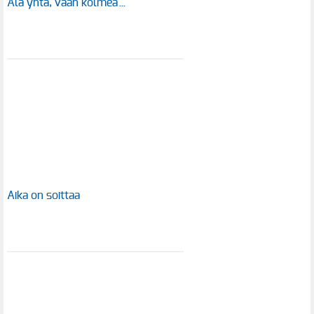
Älä yhtä, vaan kolmea…
Aika on soittaa