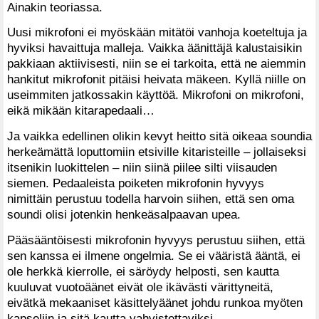
Ainakin teoriassa.
Uusi mikrofoni ei myöskään mitätöi vanhoja koeteltuja ja
hyviksi havaittuja malleja. Vaikka äänittäjä kalustaisikin
pakkiaan aktiivisesti, niin se ei tarkoita, että ne aiemmin
hankitut mikrofonit pitäisi heivata mäkeen. Kyllä niille on
useimmiten jatkossakin käyttöä. Mikrofoni on mikrofoni,
eikä mikään kitarapedaali…
Ja vaikka edellinen olikin kevyt heitto sitä oikeaa soundia
herkeämättä loputtomiin etsiville kitaristeille – jollaiseksi
itsenikin luokittelen – niin siinä piilee silti viisauden
siemen. Pedaaleista poiketen mikrofonin hyvyys
nimittäin perustuu todella harvoin siihen, että sen oma
soundi olisi jotenkin henkeäsalpaavan upea.
Pääsääntöisesti mikrofonin hyvyys perustuu siihen, että
sen kanssa ei ilmene ongelmia. Se ei vääristä ääntä, ei
ole herkkä kierrolle, ei säröydy helposti, sen kautta
kuuluvat vuotoäänet eivät ole ikävästi värittyneitä,
eivätkä mekaaniset käsittelyäänet johdu runkoa myöten
kapseliin ja sitä kautta vahvistettaviksi.