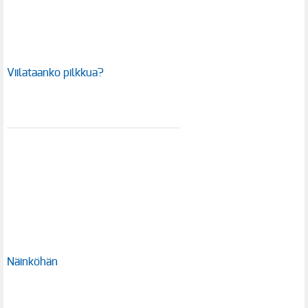
Viilataanko pilkkua?
Näinköhän