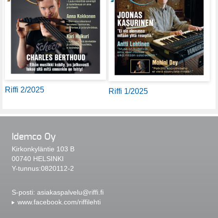
Riffi 2/2025
Riffi 1/2025
Idemco Oy
Kirkonkyläntie 103 B
00740 HELSINKI
Y-tunnus:0820112-2
S-posti:
asiakaspalvelu@riffi.fi
www.facebook.com/riffilehti