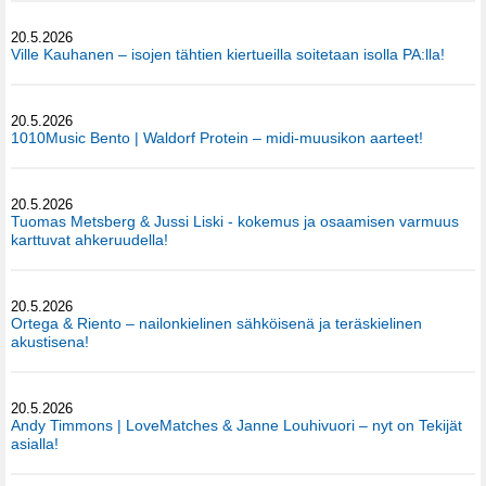
20.5.2026
Ville Kauhanen – isojen tähtien kiertueilla soitetaan isolla PA:lla!
20.5.2026
1010Music Bento | Waldorf Protein – midi-muusikon aarteet!
20.5.2026
Tuomas Metsberg & Jussi Liski - kokemus ja osaamisen varmuus
karttuvat ahkeruudella!
20.5.2026
Ortega & Riento – nailonkielinen sähköisenä ja teräskielinen
akustisena!
20.5.2026
Andy Timmons | LoveMatches & Janne Louhivuori – nyt on Tekijät
asialla!