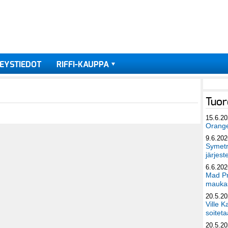
EYSTIEDOT
RIFFI-KAUPPA
Tuor
15.6.2
Orang
9.6.202
Symetri
järjest
6.6.202
Mad Pr
maukas
20.5.2
Ville K
soiteta
20.5.2