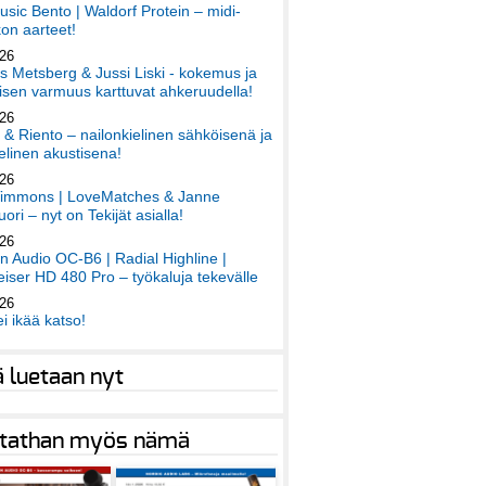
sic Bento | Waldorf Protein – midi-
on aarteet!
026
 Metsberg & Jussi Liski - kokemus ja
sen varmuus karttuvat ahkeruudella!
026
 & Riento – nailonkielinen sähköisenä ja
elinen akustisena!
026
immons | LoveMatches & Janne
ori – nyt on Tekijät asialla!
026
an Audio OC-B6 | Radial Highline |
iser HD 480 Pro – työkaluja tekevälle
026
ei ikää katso!
ä luetaan nyt
tathan myös nämä