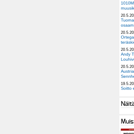
1010Mu
muusik
20.5.2
Tuomas
osaami
20.5.2
Ortega
teräski
20.5.2
Andy T
Louhivu
20.5.2
Austri
Sennhe
19.5.2
Soitto 
Näit
Muis