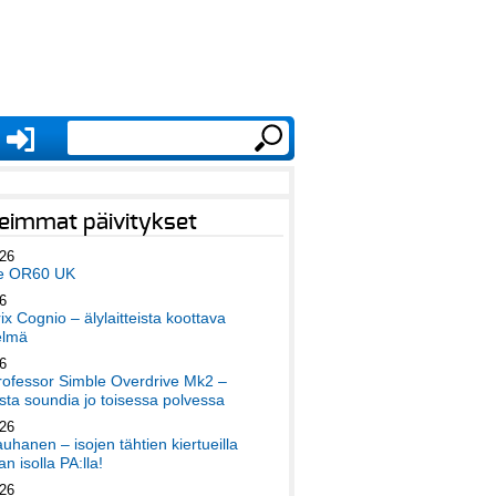
eimmat päivitykset
026
e OR60 UK
6
x Cognio – älylaitteista koottava
elmä
6
ofessor Simble Overdrive Mk2 –
ta soundia jo toisessa polvessa
026
auhanen – isojen tähtien kiertueilla
an isolla PA:lla!
026