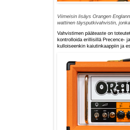
Viimeisin lisäys Orangen Englann
wattinen täysputkivahvistin, jonk
Vahvistimen pääteaste on toteutet
kontrolloida erillisillä Precence-
kulloiseenkin kaiutinkaappiin ja e