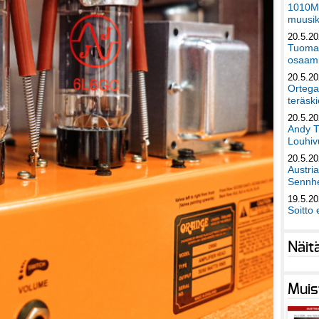
1010Mu
muusik
20.5.2
Tuomas
osaami
20.5.2
Ortega
teräski
20.5.2
Andy T
Louhivu
20.5.2
Austri
Sennhe
19.5.2
Soitto 
Näit
Muis