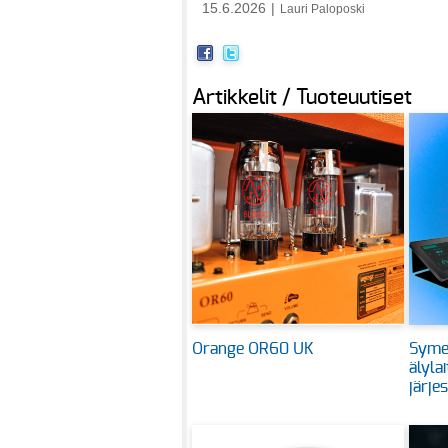
15.6.2026
|
Lauri Paloposki
Artikkelit / Tuoteuutiset
Orange OR60 UK
Symet
älyla
järje