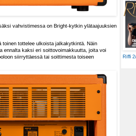
äksi vahvistimessa on Bright-kytkin ylätaajuuksien
 toinen tottelee ulkoista jalkakytkintä. Näin
 ennalta kaksi eri soittovoimakkuutta, joita voi
loon siirryttäessä tai soittimesta toiseen
Riffi 