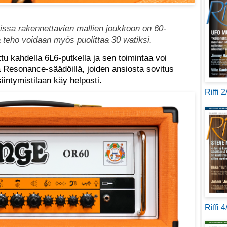
issa rakennettavien mallien joukkoon on 60-
a teho voidaan myös puolittaa 30 watiksi.
tu kahdella 6L6-putkella ja sen toimintaa voi
 ja Resonance-säädöillä, joiden ansiosta sovitus
siintymistilaan käy helposti.
Riffi 
Riffi 