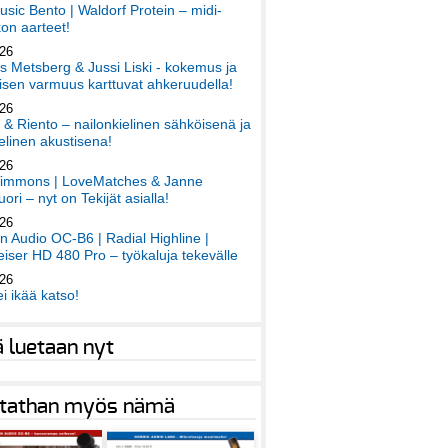
sic Bento | Waldorf Protein – midi-
on aarteet!
026
 Metsberg & Jussi Liski - kokemus ja
sen varmuus karttuvat ahkeruudella!
026
 & Riento – nailonkielinen sähköisenä ja
elinen akustisena!
026
immons | LoveMatches & Janne
ori – nyt on Tekijät asialla!
026
an Audio OC-B6 | Radial Highline |
iser HD 480 Pro – työkaluja tekevälle
026
ei ikää katso!
ä luetaan nyt
tathan myös nämä