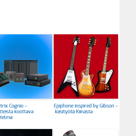
rix Cognio –
Epiphone inspired by Gibson –
itteista koottava
käsityötä Kiinasta
stelmä