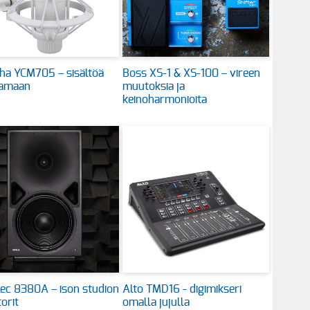
ha YCM705 – sisältöä
Boss XS-1 & XS-100 – vireen
tamaan
muutoksia ja
keinoharmonioita
ec 8380A – ison studion
Alto TMD16 - digimikseri
orit
omalla jujulla