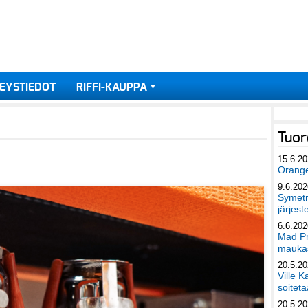
EYSTIEDOT
RIFFI-KAUPPA
Tuor
15.6.2
Orang
9.6.202
Symetri
järjest
6.6.202
Mad Pr
maukas
20.5.2
Ville K
soiteta
20.5.2