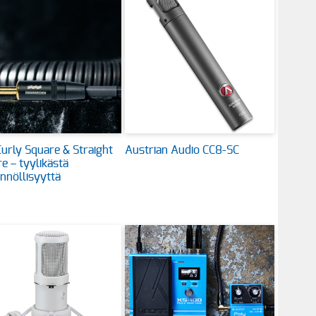
urly Square & Straight
Austrian Audio CC8-SC
e – tyylikästä
nnöllisyyttä