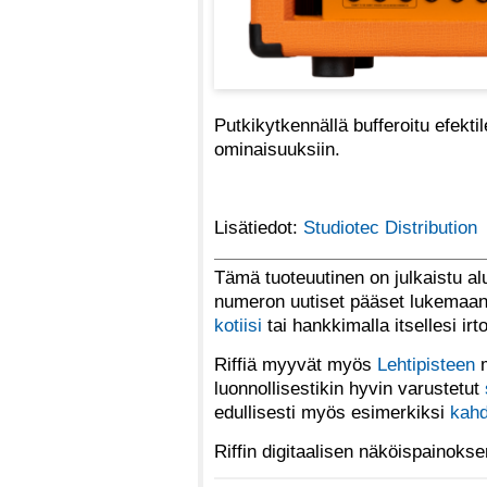
Putkikytkennällä bufferoitu efektil
ominaisuuksiin.
Lisätiedot:
Studiotec Distribution
Tämä tuoteuutinen on julkaistu a
numeron uutiset pääset lukemaan 
kotiisi
tai hankkimalla itsellesi ir
Riffiä myyvät myös
Lehtipisteen
m
luonnollisestikin hyvin varustetut
edullisesti myös esimerkiksi
kahd
Riffin digitaalisen näköispainoks