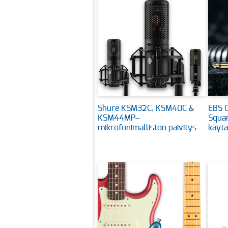
Shure KSM32C, KSM40C &
EBS C
KSM44MP–
Squar
mikrofonimalliston päivitys
käytä