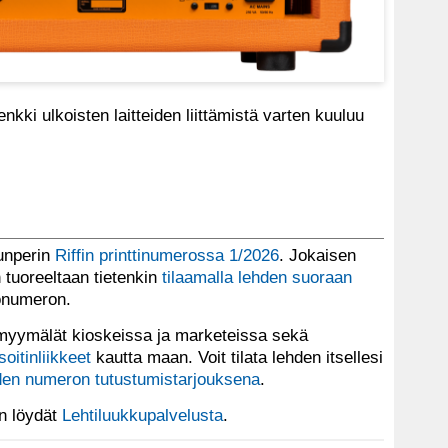
enkki ulkoisten laitteiden liittämistä varten kuuluu
lunperin
Riffin printtinumerossa 1/2026
. Jokaisen
tuoreeltaan tietenkin
tilaamalla lehden suoraan
tonumeron.
yymälät kioskeissa ja marketeissa sekä
soitinliikkeet
kautta maan. Voit tilata lehden itsellesi
en numeron tutustumistarjouksena
.
en löydät
Lehtiluukkupalvelusta
.