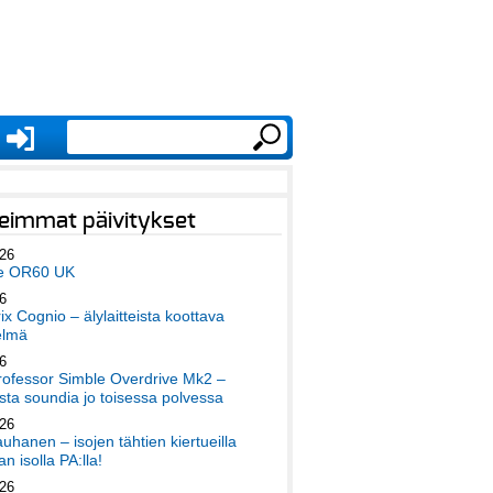
eimmat päivitykset
026
e OR60 UK
6
x Cognio – älylaitteista koottava
elmä
6
ofessor Simble Overdrive Mk2 –
ta soundia jo toisessa polvessa
026
auhanen – isojen tähtien kiertueilla
an isolla PA:lla!
026