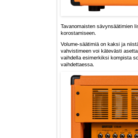
Tavanomaisten sävynsäätimien lis
korostamiseen.
Volume-säätimiä on kaksi ja niistä
vahvistimeen voi kätevästi asettaa
vaihdella esimerkiksi kompista soo
vaihdettaessa.