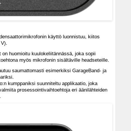
densaattorimikrofonin käyttö luonnistuu, kiitos
 V).
t on huomioitu kuulokeliitännässä, joka sopii
oehtona myös mikrofonin sisältäville headseteille.
autuu saumattomasti esimerkiksi GarageBand- ja
ariksi.
:n kumppaniksi suunniteltu applikaatio, joka
lmiita prosessointivaihtoehtoja eri äänilähteiden
.