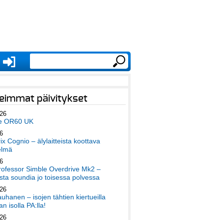
eimmat päivitykset
026
e OR60 UK
6
x Cognio – älylaitteista koottava
elmä
6
ofessor Simble Overdrive Mk2 –
ta soundia jo toisessa polvessa
026
auhanen – isojen tähtien kiertueilla
an isolla PA:lla!
026