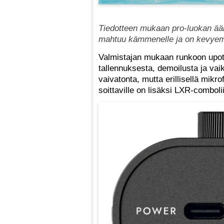
Tiedotteen mukaan pro-luokan ää
mahtuu kämmenelle ja on kevyem
Valmistajan mukaan runkoon upote
tallennuksesta, demoilusta ja va
vaivatonta, mutta erillisellä mikro
soittaville on lisäksi LXR-comboli