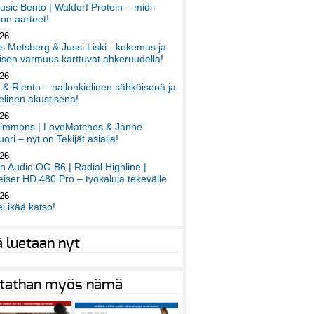
sic Bento | Waldorf Protein – midi-
on aarteet!
026
 Metsberg & Jussi Liski - kokemus ja
sen varmuus karttuvat ahkeruudella!
026
 & Riento – nailonkielinen sähköisenä ja
elinen akustisena!
026
immons | LoveMatches & Janne
ori – nyt on Tekijät asialla!
026
an Audio OC-B6 | Radial Highline |
iser HD 480 Pro – työkaluja tekevälle
026
ei ikää katso!
ä luetaan nyt
tathan myös nämä