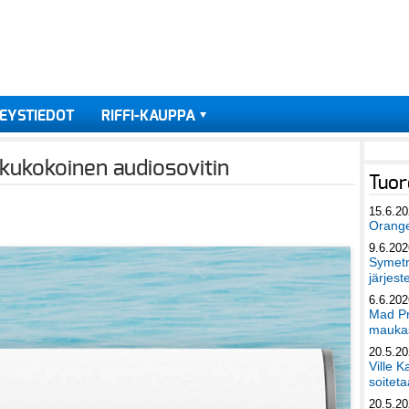
EYSTIEDOT
RIFFI-KAUPPA
skukokoinen audiosovitin
Tuor
15.6.2
Orang
9.6.202
Symetri
järjest
6.6.202
Mad Pr
maukas
20.5.2
Ville K
soiteta
20.5.2