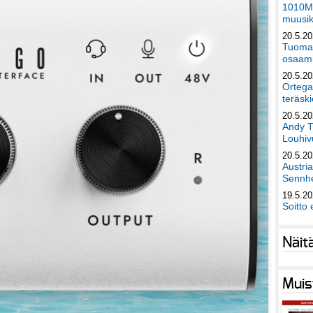
1010Mu
muusik
20.5.2
Tuomas
osaami
20.5.2
Ortega
teräski
20.5.2
Andy T
Louhivu
20.5.2
Austri
Sennhe
19.5.2
Soitto 
Näit
Muis