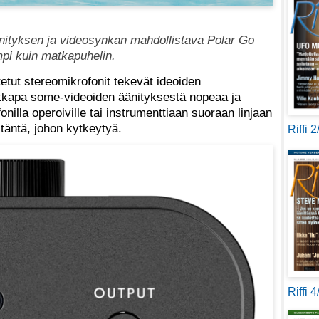
nityksen ja videosynkan mahdollistava Polar Go
pi kuin matkapuhelin.
tut stereomikrofonit tekevät ideoiden
ikkapa some-videoiden äänityksestä nopeaa ja
fonilla operoiville tai instrumenttiaan suoraan linjaan
itäntä, johon kytkeytyä.
Riffi 
Riffi 