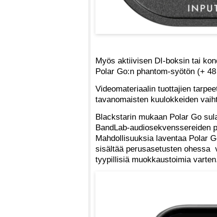
Myös aktiivisen DI-boksin tai kon
Polar Go:n phantom-syötön (+ 48
Videomateriaalin tuottajien tarpee
tavanomaisten kuulokkeiden vaiht
Blackstarin mukaan Polar Go sul
BandLab-audiosekvenssereiden p
Mahdollisuuksia laventaa Polar Go
sisältää perusasetusten ohessa va
tyypillisiä muokkaustoimia varten