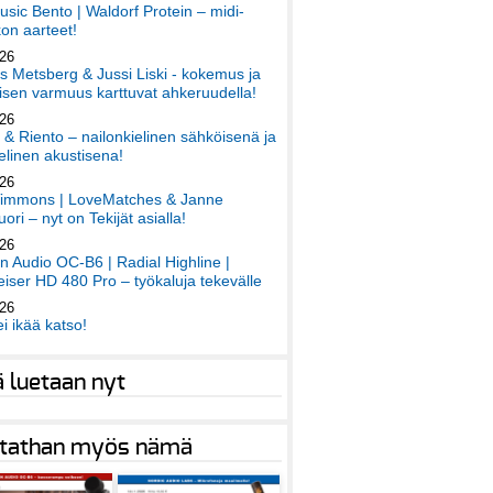
sic Bento | Waldorf Protein – midi-
on aarteet!
026
 Metsberg & Jussi Liski - kokemus ja
sen varmuus karttuvat ahkeruudella!
026
 & Riento – nailonkielinen sähköisenä ja
elinen akustisena!
026
immons | LoveMatches & Janne
ori – nyt on Tekijät asialla!
026
an Audio OC-B6 | Radial Highline |
iser HD 480 Pro – työkaluja tekevälle
026
ei ikää katso!
ä luetaan nyt
tathan myös nämä