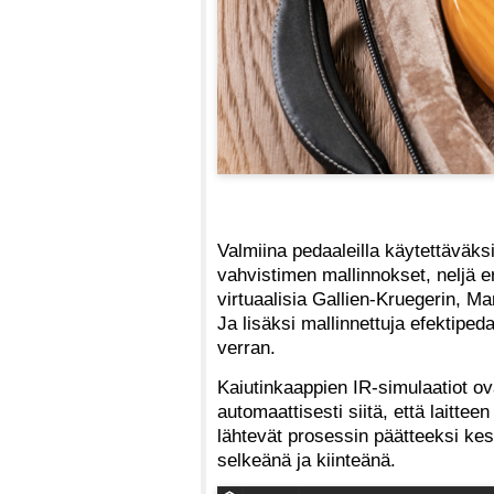
Valmiina pedaaleilla käytettäväk
vahvistimen mallinnokset, neljä 
virtuaalisia Gallien-Kruegerin, M
Ja lisäksi mallinnettuja efektiped
verran.
Kaiutinkaappien IR-simulaatiot ov
automaattisesti siitä, että laitteen
lähtevät prosessin päätteeksi k
selkeänä ja kiinteänä.