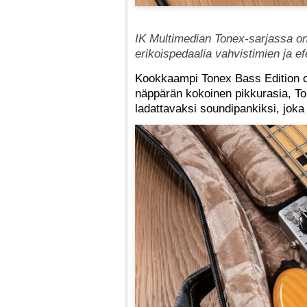
IK Multimedian Tonex-sarjassa on
erikoispedaalia vahvistimien ja ef
Kookkaampi Tonex Bass Edition on
näppärän kokoinen pikkurasia, To
ladattavaksi soundipankiksi, joka