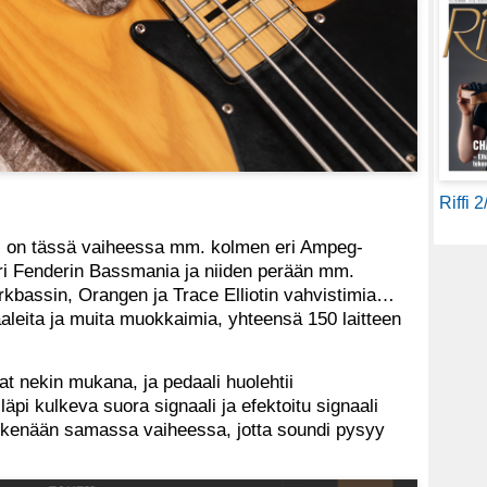
Riffi 
si on tässä vaiheessa mm. kolmen eri Ampeg-
eri Fenderin Bassmania ja niiden perään mm.
arkbassin, Orangen ja Trace Elliotin vahvistimia…
aaleita ja muita muokkaimia, yhteensä 150 laitteen
at nekin mukana, ja pedaali huolehtii
 läpi kulkeva suora signaali ja efektoitu signaali
eskenään samassa vaiheessa, jotta soundi pysyy