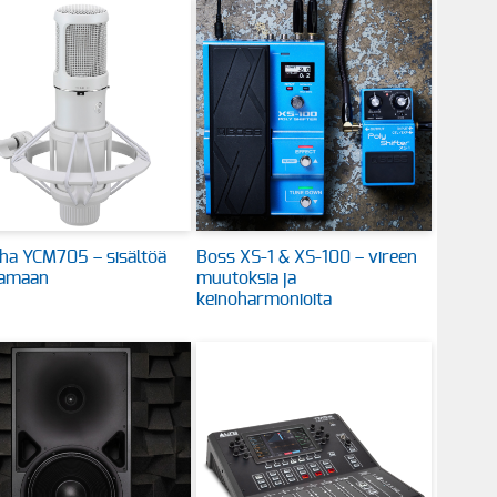
ha YCM705 – sisältöä
Boss XS-1 & XS-100 – vireen
tamaan
muutoksia ja
keinoharmonioita