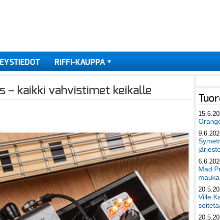
EYSTIEDOT
RIFFI-KAUPPA
 – kaikki vahvistimet keikalle
Tuor
15.6.2
Orang
9.6.202
Symetri
järjest
6.6.202
Mad Pr
maukas
20.5.2
Ville K
soiteta
20.5.2