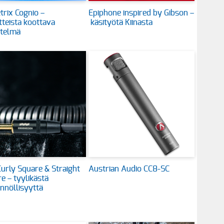
rix Cognio –
Epiphone inspired by Gibson –
itteista koottava
käsityötä Kiinasta
stelmä
urly Square & Straight
Austrian Audio CC8-SC
e – tyylikästä
nnöllisyyttä