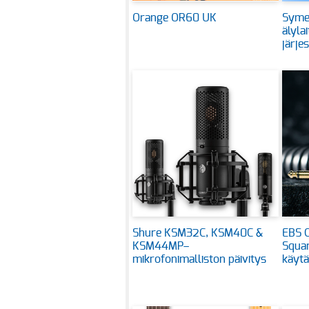
Orange OR60 UK
Symet
älyla
järje
Shure KSM32C, KSM40C &
EBS C
KSM44MP–
Squar
mikrofonimalliston päivitys
käytä