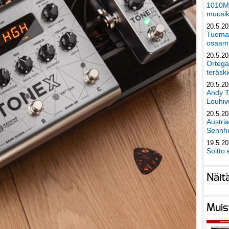
1010Mu
muusik
20.5.2
Tuomas
osaami
20.5.2
Ortega
teräski
20.5.2
Andy T
Louhivu
20.5.2
Austri
Sennhe
19.5.2
Soitto 
Näit
Muis