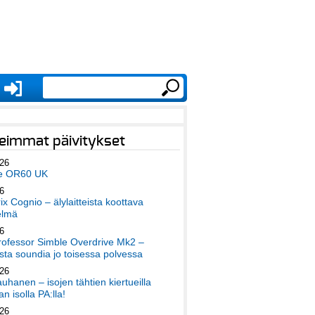
eimmat päivitykset
026
e OR60 UK
6
x Cognio – älylaitteista koottava
elmä
6
ofessor Simble Overdrive Mk2 –
ta soundia jo toisessa polvessa
026
auhanen – isojen tähtien kiertueilla
an isolla PA:lla!
026