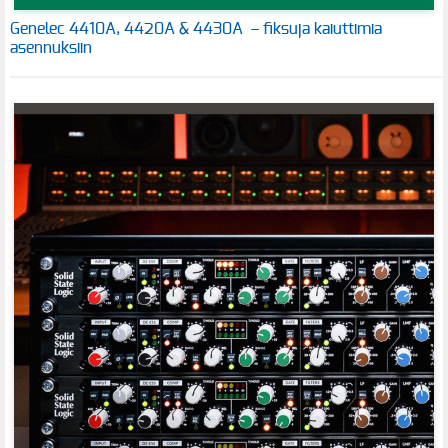
Genelec 4410A, 4420A & 4430A – fiksuja kaiuttimia
asennuksiin