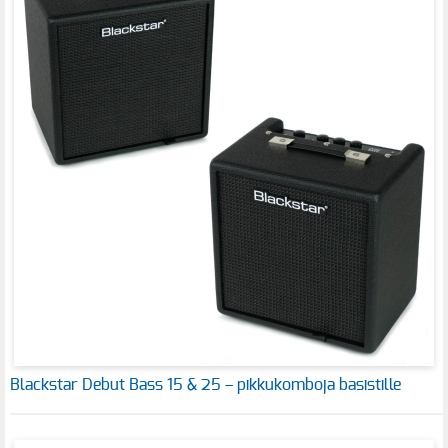
Blackstar Debut Bass 15 & 25 – pikkukomboja basistille