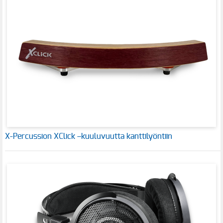
X-Percussion XClick –kuuluvuutta kanttilyöntiin