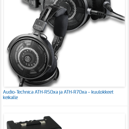
Audio-Technica ATH-R50xa ja ATH-R70xa – kuulokkeet
keikalle