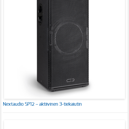
Nextaudio SP12 – aktiivinen 3-tiekaiutin