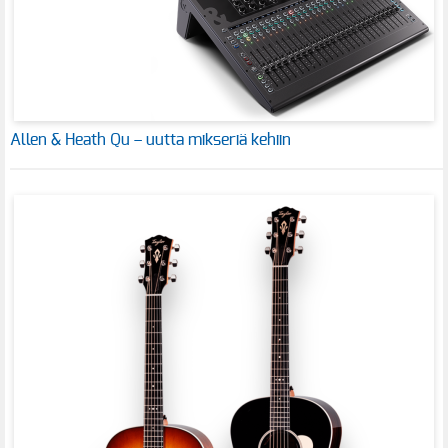
Allen & Heath Qu – uutta mikseriä kehiin