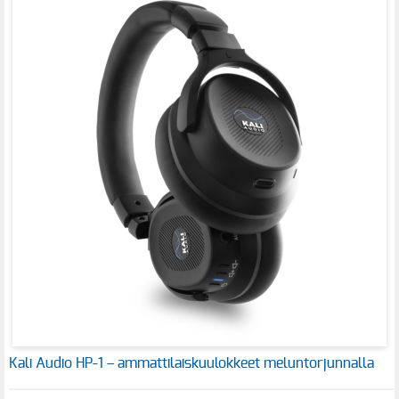
Kali Audio HP-1 – ammattilaiskuulokkeet meluntorjunnalla