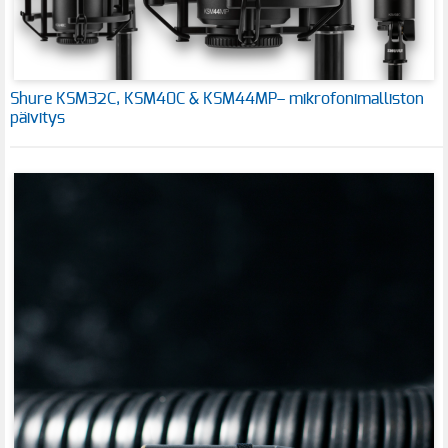
Shure KSM32C, KSM40C & KSM44MP– mikrofonimalliston
päivitys