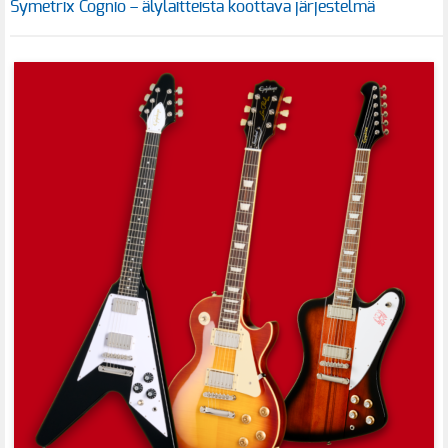
Symetrix Cognio – älylaitteista koottava järjestelmä