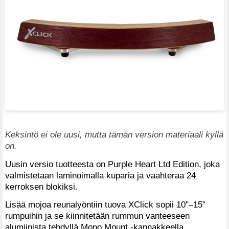
Keksintö ei ole uusi, mutta tämän version materiaali kyllä
on.
Uusin versio tuotteesta on Purple Heart Ltd Edition, joka
valmistetaan laminoimalla kuparia ja vaahteraa 24
kerroksen blokiksi.
Lisää mojoa reunalyöntiin tuova XClick sopii 10"–15"
rumpuihin ja se kiinnitetään rummun vanteeseen
alumiinista tehdyllä Mono Mount -kannakkeella.