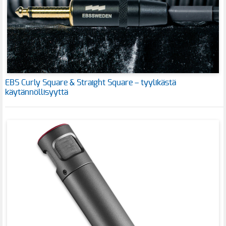
EBS Curly Square & Straight Square – tyylikästä
käytännöllisyyttä