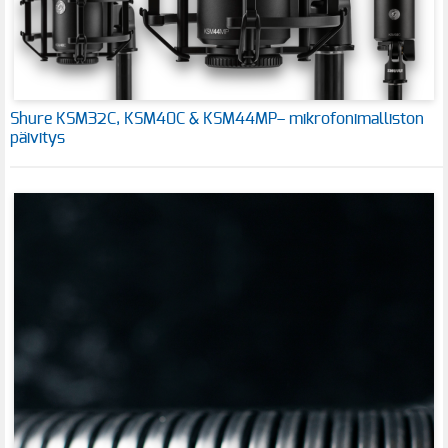
Shure KSM32C, KSM40C & KSM44MP– mikrofonimalliston
päivitys