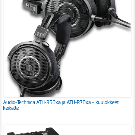
Audio-Technica ATH-R50xa ja ATH-R70xa – kuulokkeet
keikalle