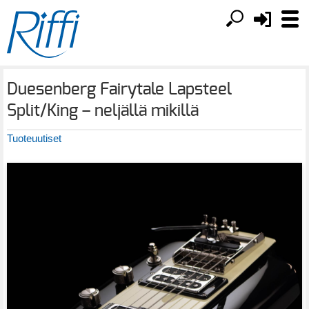
Duesenberg Fairytale Lapsteel
Split/King – neljällä mikillä
Tuoteuutiset