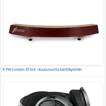
X-Percussion XClick –kuuluvuutta kanttilyöntiin