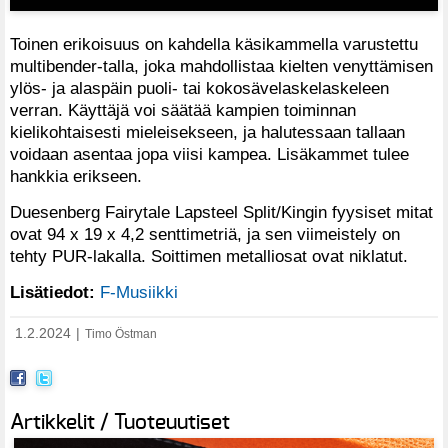
Toinen erikoisuus on kahdella käsikammella varustettu
multibender-talla, joka mahdollistaa kielten venyttämisen
ylös- ja alaspäin puoli- tai kokosävelaskelaskeleen
verran. Käyttäjä voi säätää kampien toiminnan
kielikohtaisesti mieleisekseen, ja halutessaan tallaan
voidaan asentaa jopa viisi kampea. Lisäkammet tulee
hankkia erikseen.
Duesenberg Fairytale Lapsteel Split/Kingin fyysiset mitat
ovat 94 x 19 x 4,2 senttimetriä, ja sen viimeistely on
tehty PUR-lakalla. Soittimen metalliosat ovat niklatut.
Lisätiedot:
F-Musiikki
1.2.2024
|
Timo Östman
Artikkelit / Tuoteuutiset