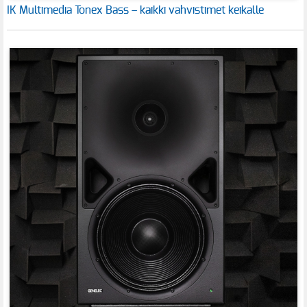
IK Multimedia Tonex Bass – kaikki vahvistimet keikalle