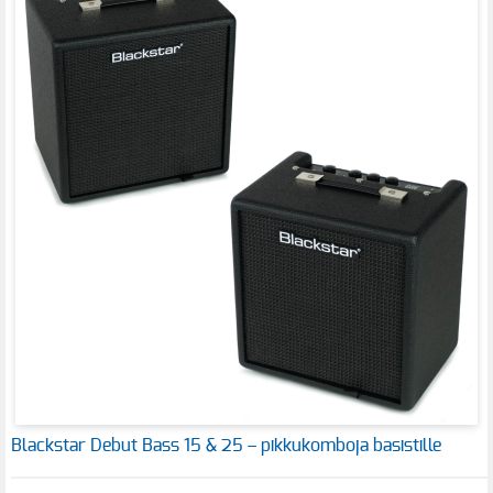
Blackstar Debut Bass 15 & 25 – pikkukomboja basistille