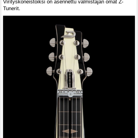
Virityskoneistoiksi on asennettu valmistajan omat Z-
Tunerit.