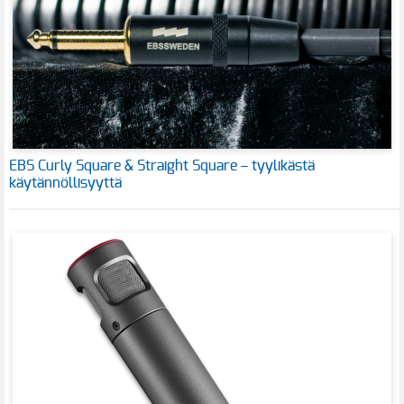
EBS Curly Square & Straight Square – tyylikästä
käytännöllisyyttä