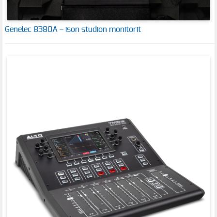
Genelec 8380A – ison studion monitorit