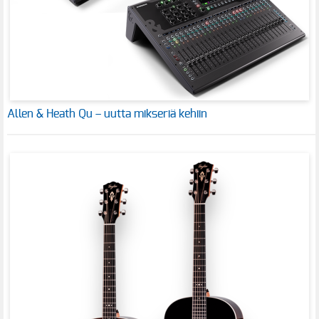
Allen & Heath Qu – uutta mikseriä kehiin