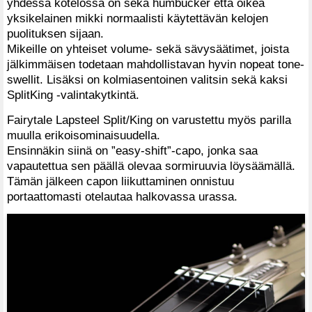
yhdessä kotelossa on sekä humbucker että oikea
yksikelainen mikki normaalisti käytettävän kelojen
puolituksen sijaan.
Mikeille on yhteiset volume- sekä sävysäätimet, joista
jälkimmäisen todetaan mahdollistavan hyvin nopeat tone-
swellit. Lisäksi on kolmiasentoinen valitsin sekä kaksi
SplitKing -valintakytkintä.
Fairytale Lapsteel Split/King on varustettu myös parilla
muulla erikoisominaisuudella.
Ensinnäkin siinä on ”easy-shift”-capo, jonka saa
vapautettua sen päällä olevaa sormiruuvia löysäämällä.
Tämän jälkeen capon liikuttaminen onnistuu
portaattomasti otelautaa halkovassa urassa.