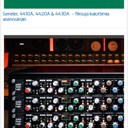
Genelec 4410A, 4420A & 4430A – fiksuja kaiuttimia
asennuksiin