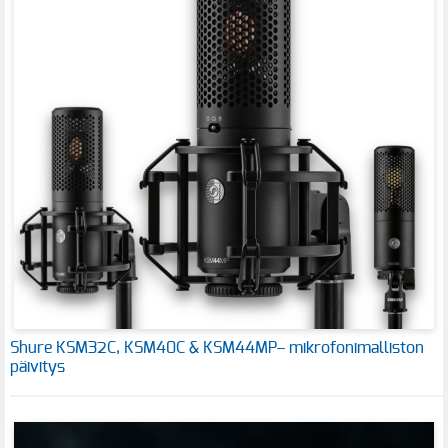
Shure KSM32C, KSM40C & KSM44MP– mikrofonimalliston
päivitys