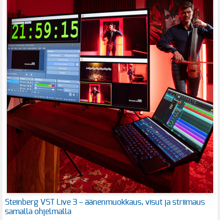
Steinberg VST Live 3 – äänenmuokkaus, visut ja striimaus
samalla ohjelmalla