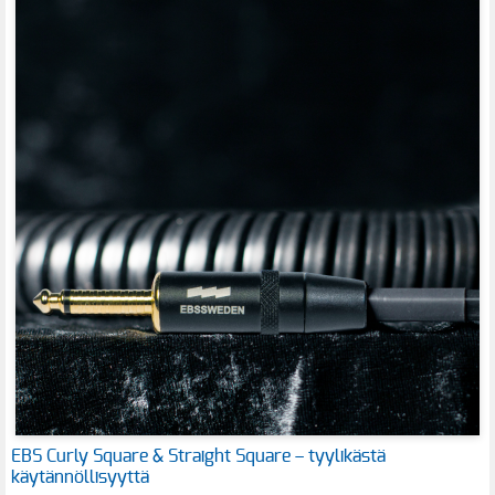
EBS Curly Square & Straight Square – tyylikästä
käytännöllisyyttä