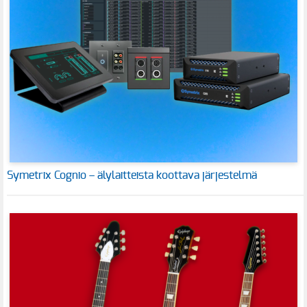
Symetrix Cognio – älylaitteista koottava järjestelmä