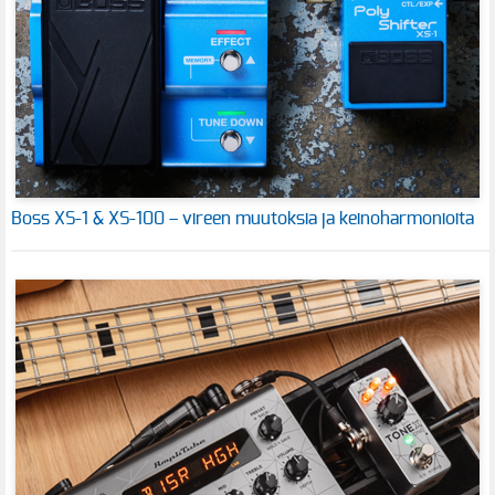
Boss XS-1 & XS-100 – vireen muutoksia ja keinoharmonioita