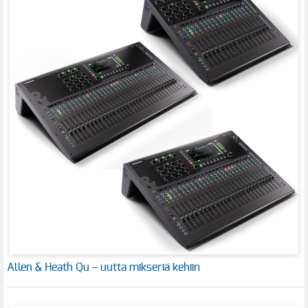
Allen & Heath Qu – uutta mikseriä kehiin