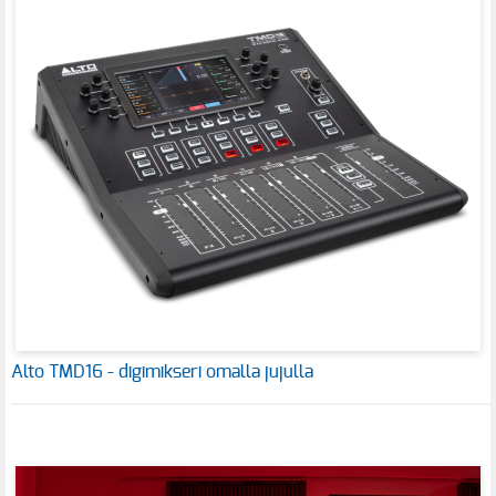
Alto TMD16 - digimikseri omalla jujulla