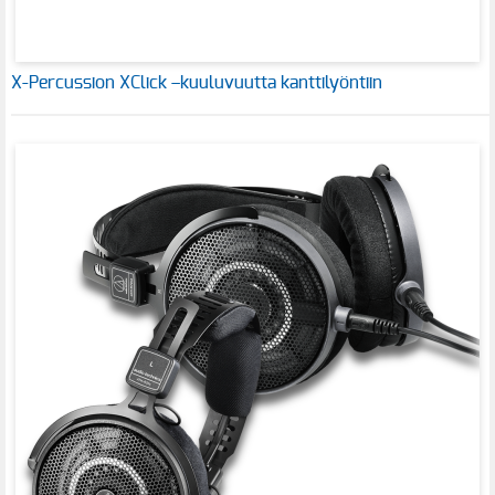
X-Percussion XClick –kuuluvuutta kanttilyöntiin