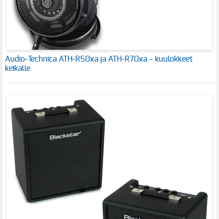
Audio-Technica ATH-R50xa ja ATH-R70xa – kuulokkeet
keikalle