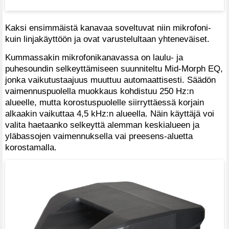
Kaksi ensimmäistä kanavaa soveltuvat niin mikrofoni-
kuin linjakäyttöön ja ovat varustelultaan yhteneväiset.
Kummassakin mikrofonikanavassa on laulu- ja
puhesoundin selkeyttämiseen suunniteltu Mid-Morph EQ,
jonka vaikutustaajuus muuttuu automaattisesti. Säädön
vaimennuspuolella muokkaus kohdistuu 250 Hz:n
alueelle, mutta korostuspuolelle siirryttäessä korjain
alkaakin vaikuttaa 4,5 kHz:n alueella. Näin käyttäjä voi
valita haetaanko selkeyttä alemman keskialueen ja
yläbassojen vaimennuksella vai preesens-aluetta
korostamalla.