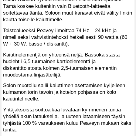
Tämä koskee kuitenkin vain Bluetooth-laitteelta
soitettavaa ääntä, Soloon muut kanavat eivät välity linkin
kautta toiselle kaiuttimelle.
Toistoalueeksi Peavey ilmoittaa 74 Hz – 24 kHz ja
nimelliseksi vahvistintehoksi hetkellisesti 90 wattia (60
W + 30 W, basso / diskantti).
Kaiutinelementjä on yhteensä neljä. Bassokaistasta
huolehtii 6,5 tuumainen kartioelementti ja
diskanttitoistosta kolmen 2,5-tuumaisen elementin
muodostama linjasäteilijä.
Solon muotoilu sallii kaiuttimen asettamisen kyljelleen
kulmamonitorin tavoin ja kotelon pohjassa on kolo
kaiutintelineelle.
Yhtäjaksoista soittoaikaa luvataan kymmenen tuntia
yhdellä akun latauksella, ja uuteen lataamiseen täysin
tyhjästä 100 % varaukseen kuluu Peaveyn mukaan kaksi
tuntia.