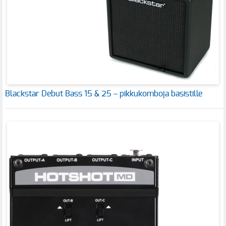
Blackstar Debut Bass 15 & 25 – pikkukomboja basistille