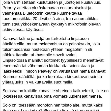
jolla varmistetaan kuulutusten ja juontojen kuuluvuus.
Priority asettaa ykköskanavan ensiarvoiseksi ja
vaimentaa Bluetoothin kautta kuunneltavaa
taustamusiikkia 20 desibeliä aina, kun automatiikka
tunnistaa ykköskanavaan kytketyn mikrofonin olevan
aktiivisessa käytössä.
Kanavat kolme ja neljä on tarkoitettu linjatason
äänilähteille, mutta molemmissa on painokytkin, jolla
tuloimpedanssi nostetaan yhteen megaohmiin eli
sähkökitaralle tai -bassolle soveltuvaksi.
Linjasoitossa mainitut soittimet tyypillisesti menettävät
enemmän tai vähemmän kirkkautta soinnistaan ja
lääkkeeksi ilmiöön Peavey on varustanut nämä kanavat
Kosmos-säädöllä, jonka kerrotaan kirkastavan sointia
ylätaajuuksiin vaikuttavalla suotimella.
Solossa on kaikille kanaville yhteinen kaikuefekti, jolle on
jokaisessa kanavissa oma voimakkuudensäätimensä.
Solo on itsessään monofoninen toistolaite, mutta kaksi
Soloa voidaan kytkeä Bluetooth-linkillä stereopariksi.