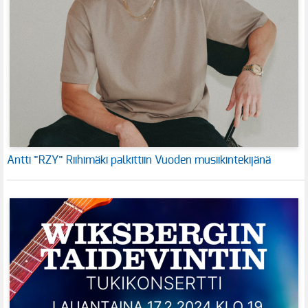
Antti ”RZY” Riihimäki palkittiin Vuoden musiikintekijänä