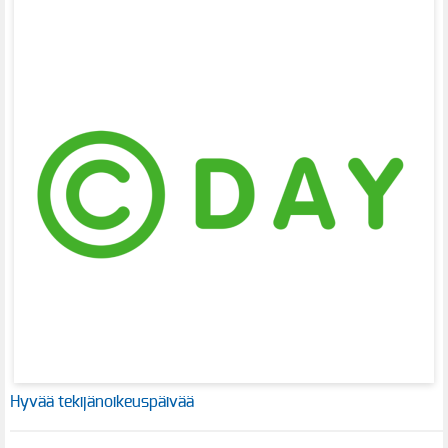
Hyvää tekijänoikeuspäivää