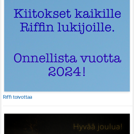
Riffi toivottaa