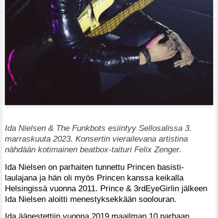
Ida Nielsen & The Funkbots esiintyy Sellosalissa 3.
marraskuuta 2023. Konsertin vierailevana artistina
nähdään kotimainen beatbox-taituri Felix Zenger.
Ida Nielsen on parhaiten tunnettu Princen basisti-
laulajana ja hän oli myös Princen kanssa keikalla
Helsingissä vuonna 2011. Prince & 3rdEyeGirlin jälkeen
Ida Nielsen aloitti menestyksekkään soolouran.
Ida äänestettiin vuonna 2019 maailman 10 parhaan