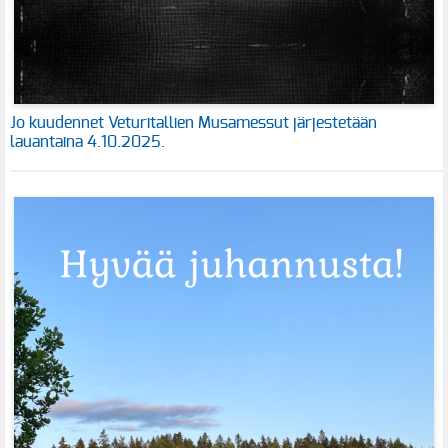
Jo kuudennet Veturitallien Musamessut järjestetään
lauantaina 4.10.2025.