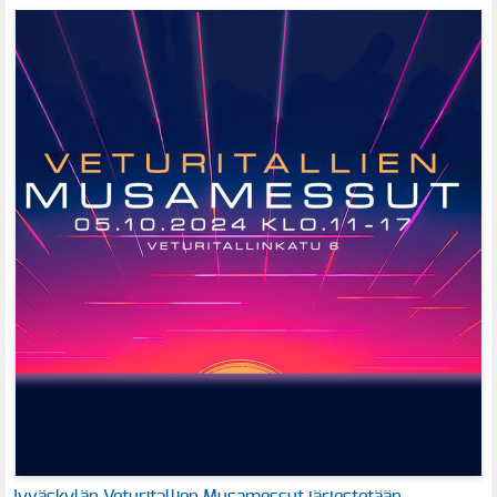
Jyväskylän Veturitallien Musamessut järjestetään