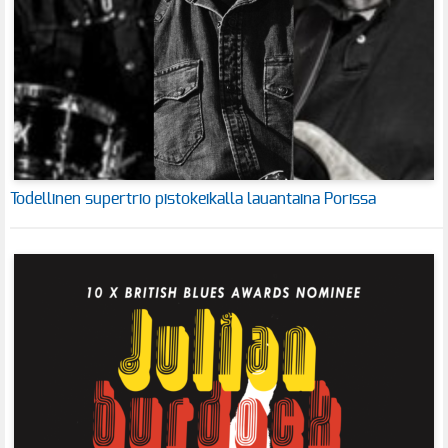
Todellinen supertrio pistokeikalla lauantaina Porissa