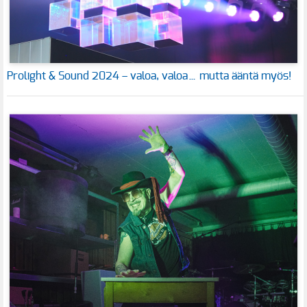
Prolight & Sound 2024 – valoa, valoa… mutta ääntä myös!