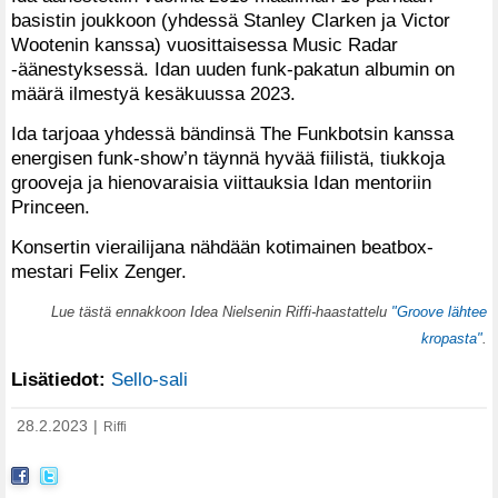
basistin joukkoon (yhdessä Stanley Clarken ja Victor
Wootenin kanssa) vuosittaisessa Music Radar
-äänestyksessä. Idan uuden funk-pakatun albumin on
määrä ilmestyä kesäkuussa 2023.
Ida tarjoaa yhdessä bändinsä The Funkbotsin kanssa
energisen funk-show’n täynnä hyvää fiilistä, tiukkoja
grooveja ja hienovaraisia viittauksia Idan mentoriin
Princeen.
Konsertin vierailijana nähdään kotimainen beatbox-
mestari Felix Zenger.
Lue tästä ennakkoon Idea Nielsenin Riffi-haastattelu
"Groove lähtee
kropasta"
.
Lisätiedot:
Sello-sali
28.2.2023
|
Riffi