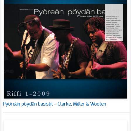
Pyöreän pöydän basistit – Clarke, Miller & Wooten