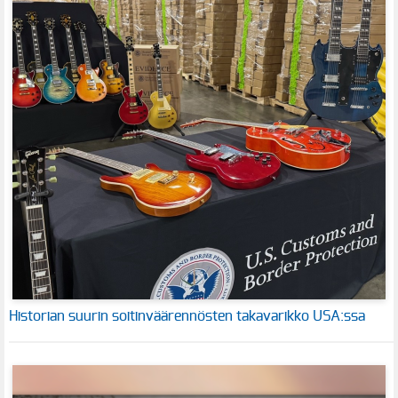
Historian suurin soitinväärennösten takavarikko USA:ssa