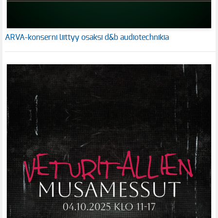
ARVA-konserni liittyy osaksi d&b audiotechnikia