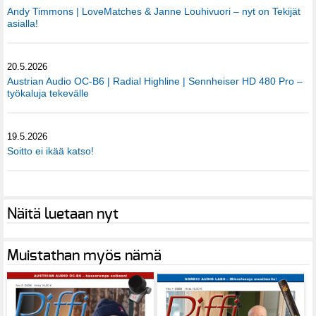
Andy Timmons | LoveMatches & Janne Louhivuori – nyt on Tekijät
asialla!
20.5.2026
Austrian Audio OC-B6 | Radial Highline | Sennheiser HD 480 Pro –
työkaluja tekevälle
19.5.2026
Soitto ei ikää katso!
Näitä luetaan nyt
Muistathan myös nämä