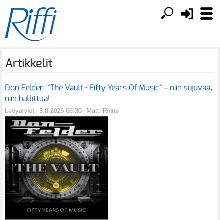
Artikkelit
Don Felder: "The Vault • Fifty Years Of Music" – niin sujuvaa,
niin hallittua!
Levyarviot
5.8.2025 08:30
Matti Rinne