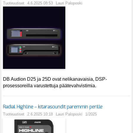
Tuoteuutiset
4.6.2025 08:53
Lauri Paloposki
DB Audion D25 ja 25D ovat nelikanavaisia, DSP-
prosessoreilla varustettuja päätevahvistimia.
Radial Highline – kitarasoundit paremmin perille
Tuoteuutiset
2.6.2025 10:18
Lauri Paloposki
1/2025