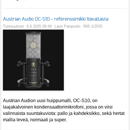
Austrian Audio OC-S10 – referenssimikki Itävallasta
Tuoteuutiset
6.6.2025 09:49
Lauri Paloposki
Riffi 1/2025
Austrian Audion uusi huippumalli, OC-S10, on
laajakalvoinen kondensaattorimikrofoni, jossa on viisi
valinnaista suuntakuviota: pallo ja kahdeksikko, sekä hertat
mallia leveä, normaali ja super.