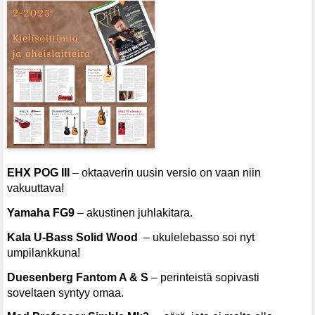
EHX POG III
– oktaaverin uusin versio on vaan niin
vakuuttava!
Yamaha FG9
– akustinen juhlakitara.
Kala U-Bass Solid Wood
– ukulelebasso soi nyt
umpilankkuna!
Duesenberg Fantom A & S
– perinteistä sopivasti
soveltaen syntyy omaa.