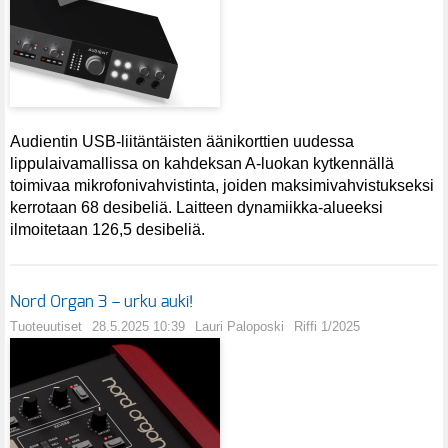
Audientin USB-liitäntäisten äänikorttien uudessa
lippulaivamallissa on kahdeksan A-luokan kytkennällä
toimivaa mikrofonivahvistinta, joiden maksimivahvistukseksi
kerrotaan 68 desibeliä. Laitteen dynamiikka-alueeksi
ilmoitetaan 126,5 desibeliä.
Nord Organ 3 – urku auki!
Tuoteuutiset
28.5.2025 10:39
Lauri Paloposki
Riffi 1/2025