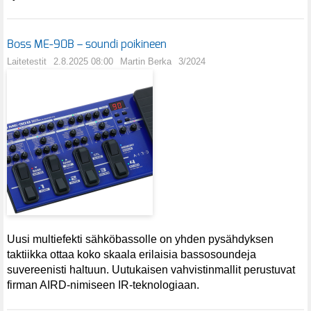
Boss ME-90B – soundi poikineen
Laitetestit
2.8.2025 08:00
Martin Berka
3/2024
Uusi multiefekti sähköbassolle on yhden pysähdyksen
taktiikka ottaa koko skaala erilaisia bassosoundeja
suvereenisti haltuun. Uutukaisen vahvistinmallit perustuvat
firman AIRD-nimiseen IR-teknologiaan.