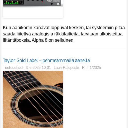
Kun äänikortin kanavat loppuvat kesken, tai systeemiin pitää
saada liitettyä analogisia räkkilaitteita, tarvitaan ulkoistettua
liitäntäboksia. Alpha 8 on sellainen.
Taylor Gold Label – pehmeämmällä äänellä
Tuoteuutiset
9.6.2025 10:01
Lauri Paloposki
Riffi 1/2025