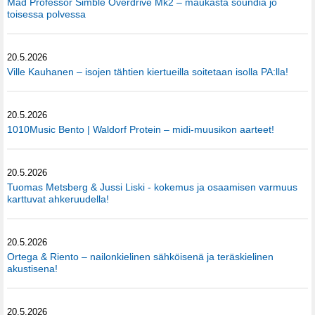
Mad Professor Simble Overdrive Mk2 – maukasta soundia jo
toisessa polvessa
20.5.2026
Ville Kauhanen – isojen tähtien kiertueilla soitetaan isolla PA:lla!
20.5.2026
1010Music Bento | Waldorf Protein – midi-muusikon aarteet!
20.5.2026
Tuomas Metsberg & Jussi Liski - kokemus ja osaamisen varmuus
karttuvat ahkeruudella!
20.5.2026
Ortega & Riento – nailonkielinen sähköisenä ja teräskielinen
akustisena!
20.5.2026