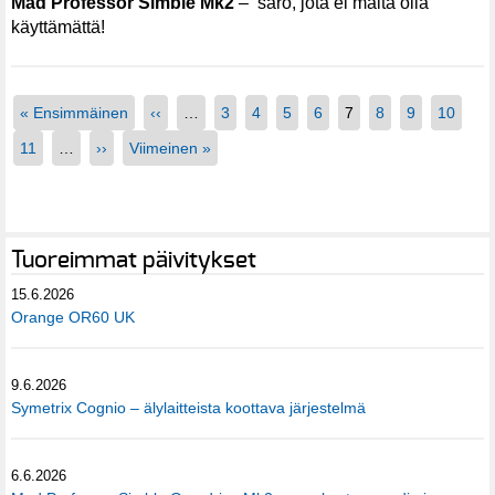
Mad Professor Simble Mk2
– särö, jota ei malta olla
käyttämättä!
« Ensimmäinen
‹‹
…
3
4
5
6
7
8
9
10
11
…
››
Viimeinen »
Tuoreimmat päivitykset
15.6.2026
Orange OR60 UK
9.6.2026
Symetrix Cognio – älylaitteista koottava järjestelmä
6.6.2026