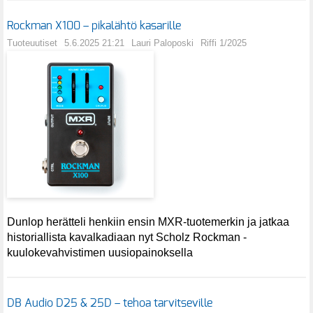
Rockman X100 – pikalähtö kasarille
Tuoteuutiset
5.6.2025 21:21
Lauri Paloposki
Riffi 1/2025
Dunlop herätteli henkiin ensin MXR-tuotemerkin ja jatkaa
historiallista kavalkadiaan nyt Scholz Rockman -
kuulokevahvistimen uusiopainoksella
DB Audio D25 & 25D – tehoa tarvitseville