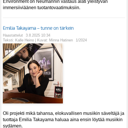
Environment on Neumannin vastaus alati yleistyvän
immersiiviäänen tuotantovaatimuksiin.
Emilia Takayama – tunne on tärkein
Haastattelut
3.8.2025 10:34
Teksti: Kalle Heino | Kuvat: Minna Hatinen
1/2024
Oli projekti mikä tahansa, elokuvallisen musiikin säveltäjä ja
tuottaja Emilia Takayama haluaa aina ensin löytää musiikin
sydämen.