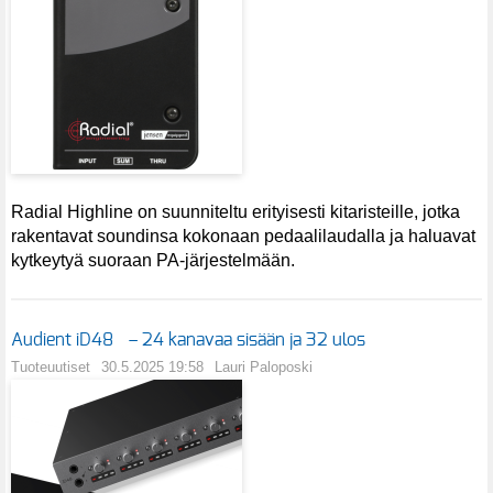
Radial Highline on suunniteltu erityisesti kitaristeille, jotka
rakentavat soundinsa kokonaan pedaalilaudalla ja haluavat
kytkeytyä suoraan PA-järjestelmään.
Audient iD48 – 24 kanavaa sisään ja 32 ulos
Tuoteuutiset
30.5.2025 19:58
Lauri Paloposki