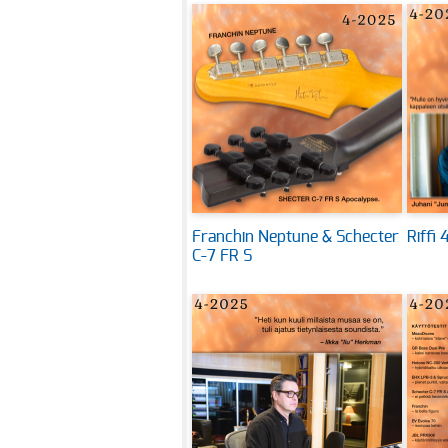
Franchin Neptune & Schecter
Riffi
C-7 FR S