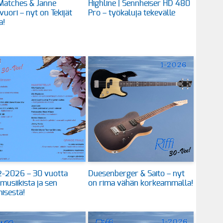
Matches & Janne
Highline | Sennheiser HD 480
vuori – nyt on Tekijät
Pro – työkaluja tekevälle
a!
 2-2026 – 30 vuotta
Duesenberger & Saito – nyt
 musiikista ja sen
on rima vähän korkeammalla!
isestä!