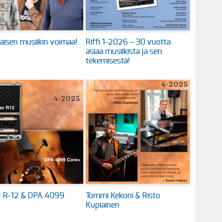
aisen musiikin voimaa!
Riffi 1-2026 – 30 vuotta
asiaa musiikista ja sen
tekemisestä!
 R-12 & DPA 4099
Tommi Kekoni & Risto
Kupiainen