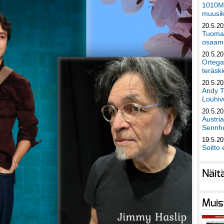
1010Mu
muusik
20.5.2
Tuomas
osaami
20.5.2
Ortega
teräski
20.5.2
Andy T
Louhivu
20.5.2
Austri
Sennhe
19.5.2
Soitto 
Näit
Muis