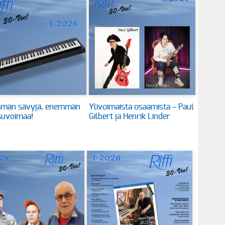
män sävyjä, enemmän
Ylivoimaista osaamista – Paul
suvoimaa!
Gilbert ja Henrik Linder