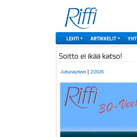
LEHTI
ARTIKKELIT
YHT
Soitto ei ikää katso!
|
Juttunäytteet
2/2026