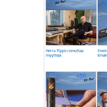
Herra Ylppö romuttaa
Enem
myyttejä
ilmai