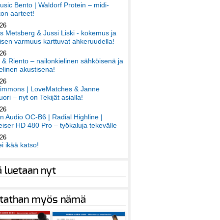
sic Bento | Waldorf Protein – midi-
on aarteet!
026
 Metsberg & Jussi Liski - kokemus ja
sen varmuus karttuvat ahkeruudella!
026
 & Riento – nailonkielinen sähköisenä ja
elinen akustisena!
026
immons | LoveMatches & Janne
ori – nyt on Tekijät asialla!
026
an Audio OC-B6 | Radial Highline |
iser HD 480 Pro – työkaluja tekevälle
026
ei ikää katso!
ä luetaan nyt
tathan myös nämä