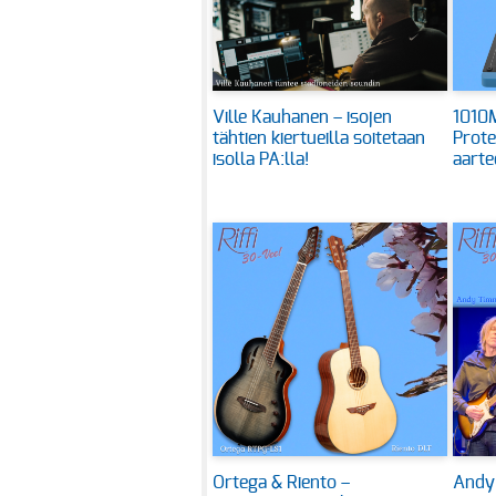
Ville Kauhanen – isojen
1010M
tähtien kiertueilla soitetaan
Prote
isolla PA:lla!
aarte
Ortega & Riento –
Andy