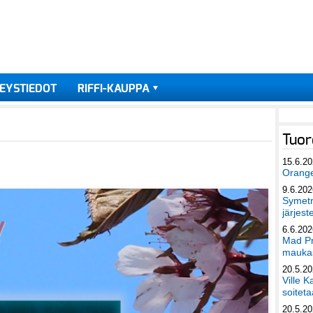
EYSTIEDOT
RIFFI-KAUPPA
Tuor
15.6.2
Orang
9.6.202
Symetri
järjest
6.6.202
Mad Pr
maukas
20.5.2
Ville K
soiteta
20.5.2