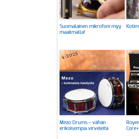
Suomalainen mikrofoni myy
Kotim
maailmalla!
Mezo Drums – vähän
Royer
erikoisempia virveleitä
Core+