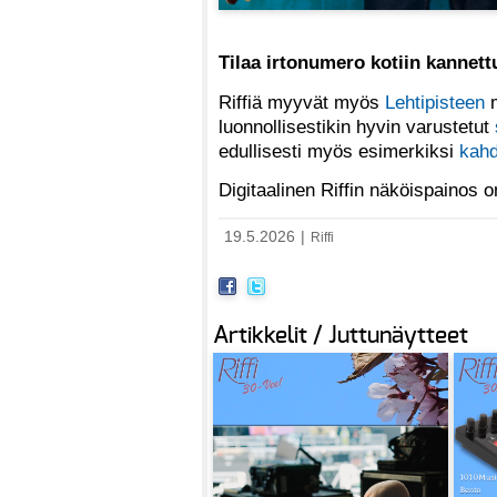
Tilaa irtonumero kotiin kannet
Riffiä myyvät myös
Lehtipisteen
m
luonnollisestikin hyvin varustetut
edullisesti myös esimerkiksi
kahd
Digitaalinen Riffin näköispainos
19.5.2026
|
Riffi
Artikkelit / Juttunäytteet