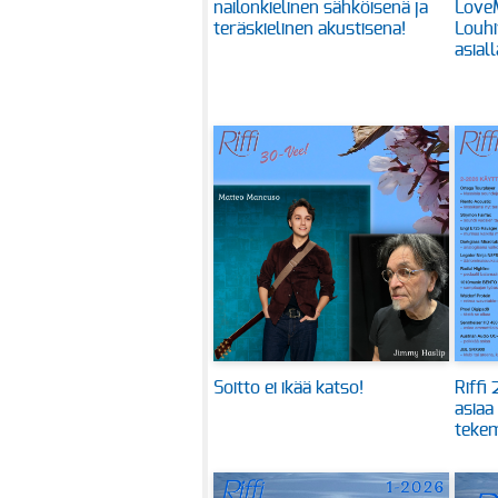
nailonkielinen sähköisenä ja
Love
teräskielinen akustisena!
Louhi
asiall
Soitto ei ikää katso!
Riffi
asiaa
tekem