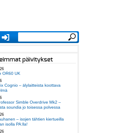
eimmat päivitykset
026
e OR60 UK
6
x Cognio – älylaitteista koottava
elmä
6
ofessor Simble Overdrive Mk2 –
ta soundia jo toisessa polvessa
026
auhanen – isojen tähtien kiertueilla
an isolla PA:lla!
026