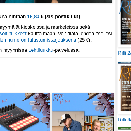
tuna hintaan
18,80
€ (sis-postikulut).
yymälät kioskeissa ja marketeissa sekä
soitinliikkeet
kautta maan. Voit tilata lehden itsellesi
en numeron tutustumistarjouksena
(25 €).
 on myynnissä
Lehtiluukku
-palvelussa.
Riffi 
Riffi 