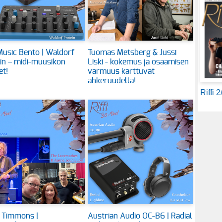
usic Bento | Waldorf
Tuomas Metsberg & Jussi
in – midi-muusikon
Liski - kokemus ja osaamisen
et!
varmuus karttuvat
ahkeruudella!
Riffi 
 Timmons |
Austrian Audio OC-B6 | Radial