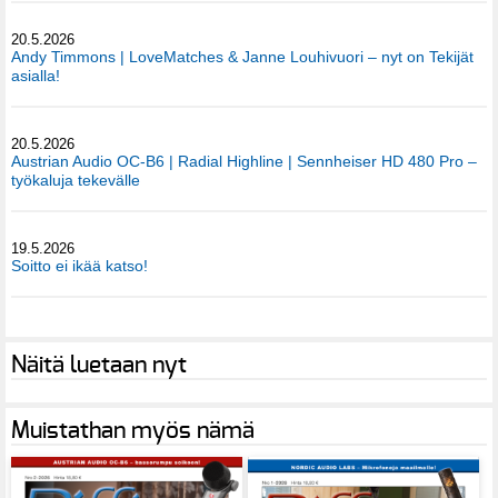
20.5.2026
Andy Timmons | LoveMatches & Janne Louhivuori – nyt on Tekijät
asialla!
20.5.2026
Austrian Audio OC-B6 | Radial Highline | Sennheiser HD 480 Pro –
työkaluja tekevälle
19.5.2026
Soitto ei ikää katso!
Näitä luetaan nyt
Muistathan myös nämä