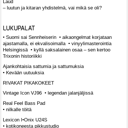
Laúd
– luutun ja kitaran yhdistelmä, vai mikä se oli?
LUKUPALAT
• Suomi sai Sennheiserin • aikaongelmat korjataan
ajastamalla, ei ekvalisoimalla • vinyylimasterointia
Helsingissä • kyllä saksalainen osaa – sen kertoo
Trixonin historiikki
Ajankohtaisia sattumia ja sattumuksia
• Kevään uutuuksia
RIVAKAT PIKAKOKEET
Vintage Icon VJ96 • legendan jalanjäljissä
Real Feel Bass Pad
• nilkalle töitä
Lexicon I•Onix U24S
• kotikoneesta pikkustudio