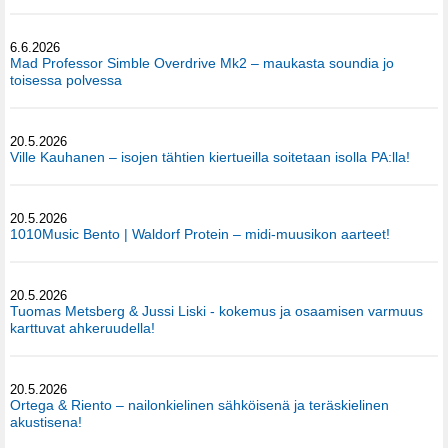
6.6.2026
Mad Professor Simble Overdrive Mk2 – maukasta soundia jo
toisessa polvessa
20.5.2026
Ville Kauhanen – isojen tähtien kiertueilla soitetaan isolla PA:lla!
20.5.2026
1010Music Bento | Waldorf Protein – midi-muusikon aarteet!
20.5.2026
Tuomas Metsberg & Jussi Liski - kokemus ja osaamisen varmuus
karttuvat ahkeruudella!
20.5.2026
Ortega & Riento – nailonkielinen sähköisenä ja teräskielinen
akustisena!