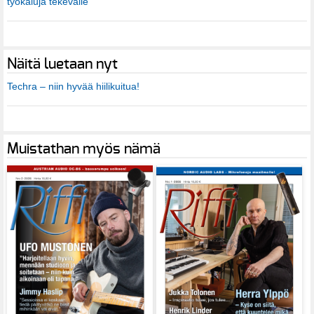
työkaluja tekevälle
Näitä luetaan nyt
Techra – niin hyvää hiilikuitua!
Muistathan myös nämä