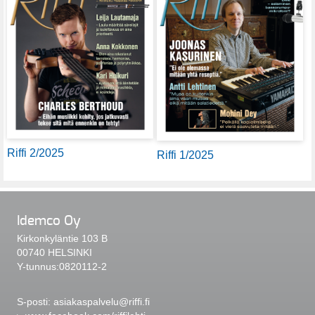
Riffi 2/2025
Riffi 1/2025
Idemco Oy
Kirkonkyläntie 103 B
00740 HELSINKI
Y-tunnus:0820112-2
S-posti:
asiakaspalvelu@riffi.fi