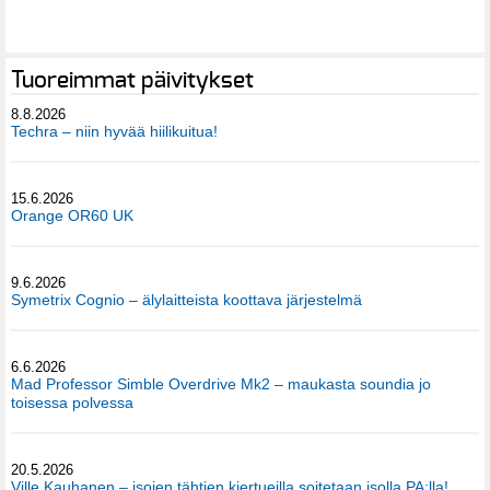
Tuoreimmat päivitykset
8.8.2026
Techra – niin hyvää hiilikuitua!
15.6.2026
Orange OR60 UK
9.6.2026
Symetrix Cognio – älylaitteista koottava järjestelmä
6.6.2026
Mad Professor Simble Overdrive Mk2 – maukasta soundia jo
toisessa polvessa
20.5.2026
Ville Kauhanen – isojen tähtien kiertueilla soitetaan isolla PA:lla!