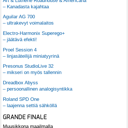
Art & Lutherie Roadhouse & Americana
– Kanadasta kajahtaa
Aguilar AG 700
– ultrakevyt voimalaitos
Electro-Harmonix Superego+
– jäätävä efekti!
Proel Session 4
– linjasäteilijä miniatyyrinä
Presonus StudioLive 32
– mikseri on myös tallennin
Dreadbox Abyss
– persoonallinen analogisyntikka
Roland SPD One
– laajenna settiä sähköllä
GRANDE FINALE
Muusikkona maailmalla