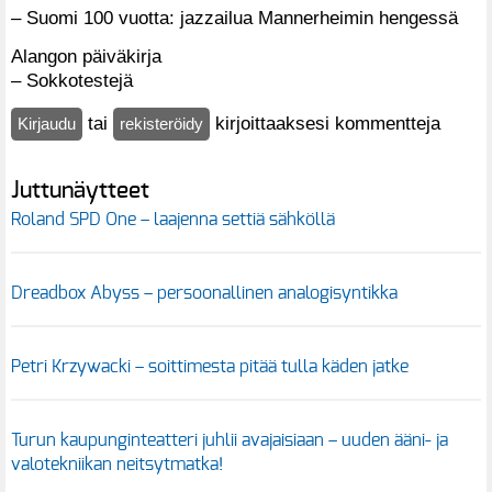
– Suomi 100 vuotta: jazzailua Mannerheimin hengessä
Alangon päiväkirja
– Sokkotestejä
tai
kirjoittaaksesi kommentteja
Kirjaudu
rekisteröidy
Juttunäytteet
Roland SPD One – laajenna settiä sähköllä
Dreadbox Abyss – persoonallinen analogisyntikka
Petri Krzywacki – soittimesta pitää tulla käden jatke
Turun kaupunginteatteri juhlii avajaisiaan – uuden ääni- ja
valotekniikan neitsytmatka!