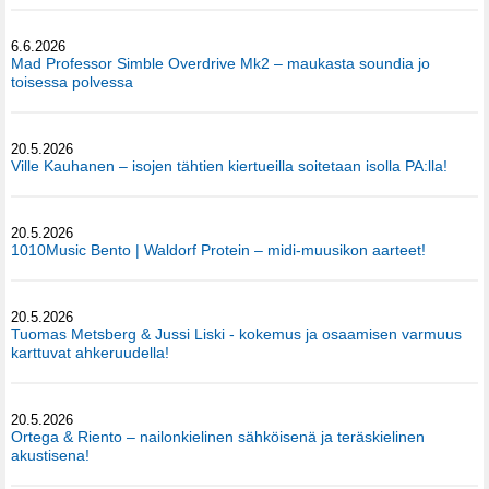
6.6.2026
Mad Professor Simble Overdrive Mk2 – maukasta soundia jo
toisessa polvessa
20.5.2026
Ville Kauhanen – isojen tähtien kiertueilla soitetaan isolla PA:lla!
20.5.2026
1010Music Bento | Waldorf Protein – midi-muusikon aarteet!
20.5.2026
Tuomas Metsberg & Jussi Liski - kokemus ja osaamisen varmuus
karttuvat ahkeruudella!
20.5.2026
Ortega & Riento – nailonkielinen sähköisenä ja teräskielinen
akustisena!