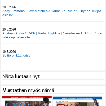
20.5.2026
Andy Timmons | LoveMatches & Janne Louhivuori – nyt on Tekijät
asialla!
20.5.2026
Austrian Audio OC-B6 | Radial Highline | Sennheiser HD 480 Pro –
työkaluja tekevälle
19.5.2026
Soitto ei ikää katso!
Näitä luetaan nyt
Muistathan myös nämä