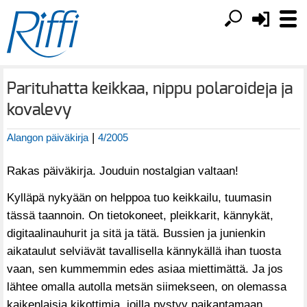
Parituhatta keikkaa, nippu polaroideja ja
kovalevy
|
Alangon päiväkirja
4/2005
Rakas päiväkirja. Jouduin nostalgian valtaan!
Kylläpä nykyään on helppoa tuo keikkailu, tuumasin
tässä taannoin. On tietokoneet, pleikkarit, kännykät,
digitaalinauhurit ja sitä ja tätä. Bussien ja junienkin
aikataulut selviävät tavallisella kännykällä ihan tuosta
vaan, sen kummemmin edes asiaa miettimättä. Ja jos
lähtee omalla autolla metsän siimekseen, on olemassa
kaikenlaisia kikottimia, joilla pystyy paikantamaan