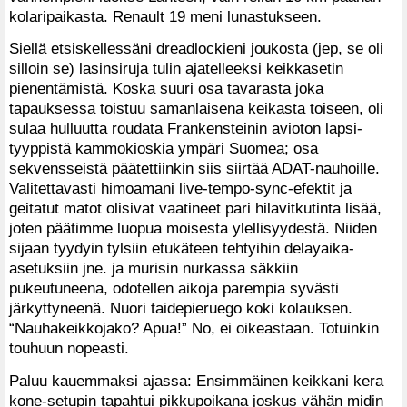
kolaripaikasta. Renault 19 meni lunastukseen.
Siellä etsiskellessäni dreadlockieni joukosta (jep, se oli
silloin se) lasinsiruja tulin ajatelleeksi keikkasetin
pienentämistä. Koska suuri osa tavarasta joka
tapauksessa toistuu samanlaisena keikasta toiseen, oli
sulaa hulluutta roudata Frankensteinin avioton lapsi-
tyyppistä kammokioskia ympäri Suomea; osa
sekvensseistä päätettiinkin siis siirtää ADAT-nauhoille.
Valitettavasti himoamani live-tempo-sync-efektit ja
geitatut matot olisivat vaatineet pari hilavitkutinta lisää,
joten päätimme luopua moisesta ylellisyydestä. Niiden
sijaan tyydyin tylsiin etukäteen tehtyihin delayaika-
asetuksiin jne. ja murisin nurkassa säkkiin
pukeutuneena, odotellen aikoja parempia syvästi
järkyttyneenä. Nuori taidepieruego koki kolauksen.
“Nauhakeikkojako? Apua!” No, ei oikeastaan. Totuinkin
touhuun nopeasti.
Paluu kauemmaksi ajassa: Ensimmäinen keikkani kera
kone-setupin tapahtui pikkupoikana joskus vähän midin