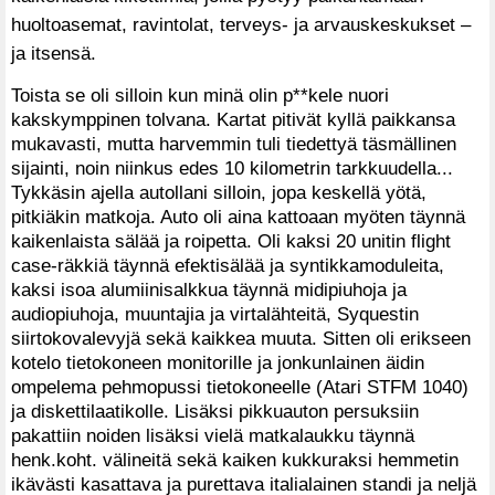
huoltoasemat, ravintolat, terveys- ja arvauskeskukset –
ja itsensä.
Toista se oli silloin kun minä olin p**kele nuori
kakskymppinen tolvana. Kartat pitivät kyllä paikkansa
mukavasti, mutta harvemmin tuli tiedettyä täsmällinen
sijainti, noin niinkus edes 10 kilometrin tarkkuudella...
Tykkäsin ajella autollani silloin, jopa keskellä yötä,
pitkiäkin matkoja. Auto oli aina kattoaan myöten täynnä
kaikenlaista sälää ja roipetta. Oli kaksi 20 unitin flight
case-räkkiä täynnä efektisälää ja syntikkamoduleita,
kaksi isoa alumiinisalkkua täynnä midipiuhoja ja
audiopiuhoja, muuntajia ja virtalähteitä, Syquestin
siirtokovalevyjä sekä kaikkea muuta. Sitten oli erikseen
kotelo tietokoneen monitorille ja jonkunlainen äidin
ompelema pehmopussi tietokoneelle (Atari STFM 1040)
ja diskettilaatikolle. Lisäksi pikkuauton persuksiin
pakattiin noiden lisäksi vielä matkalaukku täynnä
henk.koht. välineitä sekä kaiken kukkuraksi hemmetin
ikävästi kasattava ja purettava italialainen standi ja neljä