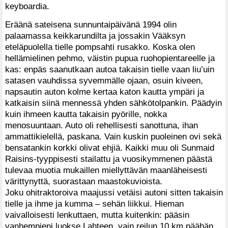
keyboardia.
Eräänä sateisena sunnuntaipäivänä 1994 olin
palaamassa keikkarundilta ja jossakin Vääksyn
eteläpuolella tielle pompsahti rusakko. Koska olen
hellämielinen pehmo, väistin pupua ruohopientareelle ja
kas: enpäs saanutkaan autoa takaisin tielle vaan liu’uin
satasen vauhdissa syvemmälle ojaan, osuin kiveen,
napsautin auton kolme kertaa katon kautta ympäri ja
katkaisin siinä mennessä yhden sähkötolpankin. Päädyin
kuin ihmeen kautta takaisin pyörille, nokka
menosuuntaan. Auto oli rehellisesti sanottuna, ihan
ammattikielellä, paskana. Vain kuskin puoleinen ovi sekä
bensatankin korkki olivat ehjiä. Kaikki muu oli Sunmaid
Raisins-tyyppisesti stailattu ja vuosikymmenen päästä
tulevaa muotia mukaillen miellyttävän maanläheisesti
värittynyttä, suorastaan maastokuvioista.
Joku ohitraktoroiva maajussi vetäisi autoni sitten takaisin
tielle ja ihme ja kumma – sehän liikkui. Hieman
vaivalloisesti lenkuttaen, mutta kuitenkin: pääsin
vanhempieni luokse Lahteen, vain reilun 10 km päähän