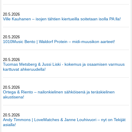
20.5.2026
Ville Kauhanen – isojen tähtien kiertueilla soitetaan isolla PA:lla!
20.5.2026
1010Music Bento | Waldorf Protein – midi-muusikon aarteet!
20.5.2026
Tuomas Metsberg & Jussi Liski - kokemus ja osaamisen varmuus
karttuvat ahkeruudella!
20.5.2026
Ortega & Riento – nailonkielinen sähköisenä ja teräskielinen
akustisena!
20.5.2026
Andy Timmons | LoveMatches & Janne Louhivuori – nyt on Tekijät
asialla!