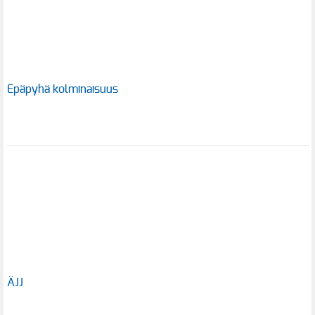
Epäpyhä kolminaisuus
ÄJJ