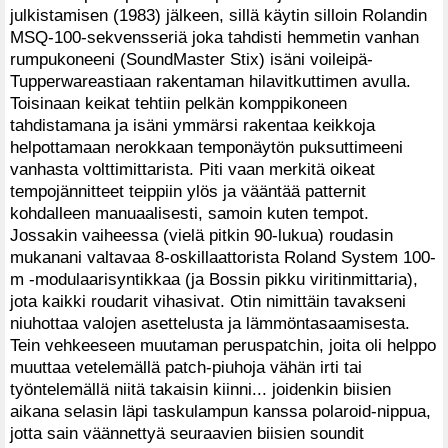
julkistamisen (1983) jälkeen, sillä käytin silloin Rolandin
MSQ-100-sekvensseriä joka tahdisti hemmetin vanhan
rumpukoneeni (SoundMaster Stix) isäni voileipä-
Tupperwareastiaan rakentaman hilavitkuttimen avulla.
Toisinaan keikat tehtiin pelkän komppikoneen
tahdistamana ja isäni ymmärsi rakentaa keikkoja
helpottamaan nerokkaan temponäytön puksuttimeeni
vanhasta volttimittarista. Piti vaan merkitä oikeat
tempojännitteet teippiin ylös ja vääntää patternit
kohdalleen manuaalisesti, samoin kuten tempot.
Jossakin vaiheessa (vielä pitkin 90-lukua) roudasin
mukanani valtavaa 8-oskillaattorista Roland System 100-
m -modulaarisyntikkaa (ja Bossin pikku viritinmittaria),
jota kaikki roudarit vihasivat. Otin nimittäin tavakseni
niuhottaa valojen asettelusta ja lämmöntasaamisesta.
Tein vehkeeseen muutaman peruspatchin, joita oli helppo
muuttaa vetelemällä patch-piuhoja vähän irti tai
työntelemällä niitä takaisin kiinni... joidenkin biisien
aikana selasin läpi taskulampun kanssa polaroid-nippua,
jotta sain väännettyä seuraavien biisien soundit