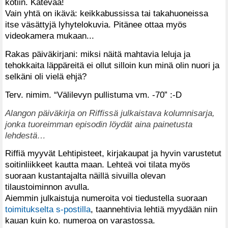
kotiin. Kätevää!
Vain yhtä on ikävä: keikkabussissa tai takahuoneissa
itse väsättyjä lyhytelokuvia. Pitänee ottaa myös
videokamera mukaan...
Rakas päiväkirjani: miksi näitä mahtavia leluja ja
tehokkaita läppäreitä ei ollut silloin kun minä olin nuori ja
selkäni oli vielä ehjä?
Terv. nimim. “Välilevyn pullistuma vm. -70” :-D
Alangon päiväkirja on Riffissä julkaistava kolumnisarja,
jonka tuoreimman episodin löydät aina painetusta
lehdestä…
Riffiä myyvät Lehtipisteet, kirjakaupat ja hyvin varustetut
soitinliikkeet kautta maan. Lehteä voi tilata myös
suoraan kustantajalta näillä sivuilla olevan
tilaustoiminnon avulla.
Aiemmin julkaistuja numeroita voi tiedustella suoraan
toimitukselta s-postilla
, taannehtivia lehtiä myydään niin
kauan kuin ko. numeroa on varastossa.