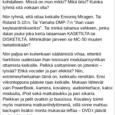
kohdalleen. Missä on mun mikki? Mikä biisi? Kuinka
tyhmä sitä voikaan olla?
Niin tyhmä, että ottaa keikalle Ensoniq Miragen. Tai
Roland S-10:n. Tai Yamaha DMP-7:n “ihan vaan
keyboardmikseriksi”. Tai minkä tahansa vehkeen, jonka
datan joutui joka kerta lataamaan KASETILTA tai
DISKETILTÄ. Mihinkähän järveen se MC-50 muuten
heitettiinkään?
Niin paljoa en kuitenkaan säätämistä vihaa, ettenkö
harkitsisi uudestaan ihan tosissani modulaarisyntikan
ottamista keikoille. Pelkkä soittaminen on jotenkin –
tylsää? Ehkä vocoder ja pari efektiä? Niin,
extremeurheiluahan tämä on, keikkailu nimittäin. Ensi
viikonloppuna pääsee taas keikalle. Mukaan lähtevät
vain PowerBook, kamera, kovalevy, audiointerface, kaksi
moduulia, iPod sekä matkalaukku ja pari sikaria.
Pleikkari ja pelit ovatkin jo bussissa. Kovalevy toimii
myös mainiona matkaviihdyttimenä, sillä sinne mahtuu
backupin lisäksi monta mukavaa leffaa – DVD:t jäävät