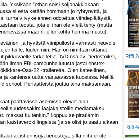
ulla. Yksikään ”ethän söisi soijanakkiakaan –
 alussa ei estä ketään hommaan jo ryhtynyttä, ja
si turha viivyke ennen odotettua viihdepläjäystä.
aistaan teosta, jota ei ihan ole vielä tehty (mutta
i enenevässä määrin, ellei kohta homma muutu).
eväinen, ja hyvästä viinipullosta varmasti neuvoisi
jen teille, luulen niin. Hän on nimittäin ottanut
t pikkuväelle tarkoitetut DVD:nsä avi-tiedostoiksi,
Riffi 
ään ilman FBI-pampunheilutusta ja/tai enstex-
kkare-Osa-22 -trailereita. Olen kateellinen,
 ja kantensa uutta vastaavassa kuosissa. Meillä
 old school. Periaatteista joutuu aina maksamaan,
kkaat päättävissä asemissa olevat alan
ateollisuudessakin: laajakaistoille mediamaksu
aat, maksat kuitenkin.” Loppuu se piratismin
n kaistaverokillingeistä (ja se olisi jo saatu aikaan
Riffi 
tako artistien isoja tienestejä, sillä niitä ei ole –