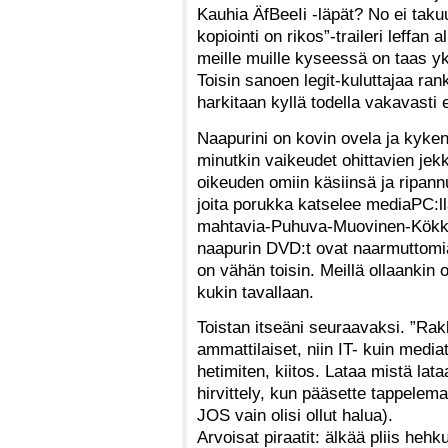
Kauhia ÄfBeeIi -läpät? No ei taku
kopiointi on rikos”-traileri leffan
meille muille kyseessä on taas yk
Toisin sanoen legit-kuluttajaa rank
harkitaan kyllä todella vakavast
Naapurini on kovin ovela ja kyken
minutkin vaikeudet ohittavien jekku
oikeuden omiin käsiinsä ja ripannu
joita porukka katselee mediaPC:ll
mahtavia-Puhuva-Muovinen-Kökköki
naapurin DVD:t ovat naarmuttomia
on vähän toisin. Meillä ollaankin
kukin tavallaan.
Toistan itseäni seuraavaksi. ”Ra
ammattilaiset, niin IT- kuin medi
hetimiten, kiitos. Lataa mistä lat
hirvittely, kun pääsette tappelemaa
JOS vain olisi ollut halua).
Arvoisat piraatit: älkää pliis hehkut