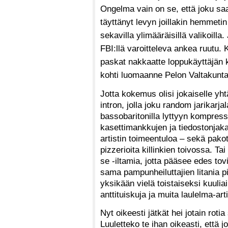
Ongelma vain on se, että joku saam
täyttänyt levyn joillakin hemmetin 
sekavilla ylimääräisillä valikoil
FBI:llä varoitteleva ankea ruutu. 
paskat nakkaatte loppukäyttäjän
kohti luomaanne Pelon Valtakunta
Jotta kokemus olisi jokaiselle yh
intron, jolla joku random jarikarj
bassobaritonilla lyttyyn kompress
kasettimankkujen ja tiedostonjak
artistin toimeentuloa – sekä pako
pizzerioita killinkien toivossa. T
se -iltamia, jotta pääsee edes tovi
sama pampunheiluttajien litania pi
yksikään vielä toistaiseksi kuuliai
anttituiskuja ja muita laulelma-arti
Nyt oikeesti jätkät hei jotain rot
Luuletteko te ihan oikeasti, että j