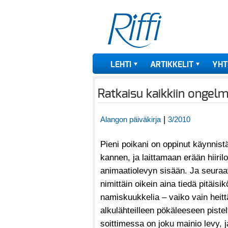
LEHTI
ARTIKKELIT
YHT
Ratkaisu kaikkiin ongelm
|
Alangon päiväkirja
3/2010
Pieni poikani on oppinut käynni
kannen, ja laittamaan erään hiiri
animaatiolevyn sisään. Ja seuraav
nimittäin oikein aina tiedä pitäi
namiskuukkelia – vaiko vain heitt
alkulähteilleen pökäleeseen pistelt
soittimessa on joku mainio levy,