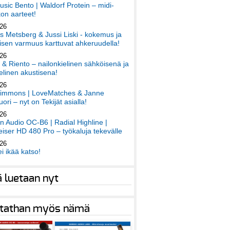
sic Bento | Waldorf Protein – midi-
on aarteet!
026
 Metsberg & Jussi Liski - kokemus ja
sen varmuus karttuvat ahkeruudella!
026
 & Riento – nailonkielinen sähköisenä ja
elinen akustisena!
026
immons | LoveMatches & Janne
ori – nyt on Tekijät asialla!
026
an Audio OC-B6 | Radial Highline |
iser HD 480 Pro – työkaluja tekevälle
026
ei ikää katso!
ä luetaan nyt
tathan myös nämä