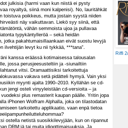
ot julkisia (harmi vaan kun niistä ei pysty
aa royaltyä, siinä moni kalpenisi). No, lauritähkät
n toistuva poikkeus, mutta jostain syystä niiden
irveästi näy vaikuttavan. Liekö syy siinä, että
tietämätöntä, vähän semmoista ujoa ja pullavaa
atonta typykäntylleröä – sekä heidän
, jotka pakahtumaisillaankaan eivät suostu levyjä
 ilvehtijän levyt ku nii tykkää, ***tana”.
Riffi 
väni kanssa eräässä kotimaisessa talousalan
le, jossa perusjeesusteltiin ja -siunailtiin
htanut vitsi. Dramaattisiksi tarkoitettuja
 valokuvassa vakava setä pidätteli hymyä. Vain yksi
musiikin myynti ajalta 1990–2010. Kyllähän se cd-
un jengi osteli vinyyleistään cd-versioita – ja
 vuodeksi plus remasterit kaupan päälle. Yritin jopa
lla iPhonen Wolfram Alphalla, joka on tilastodatan
miseen tarkoitettu applikaatio, vaan enpä tietoa
fbeeiipampunheilutteluhommaa?
si ostella netistä suosikkilevyjään, kun on ripannut
lman DRM:iä tai muita idioottimaisuuksia. Ja