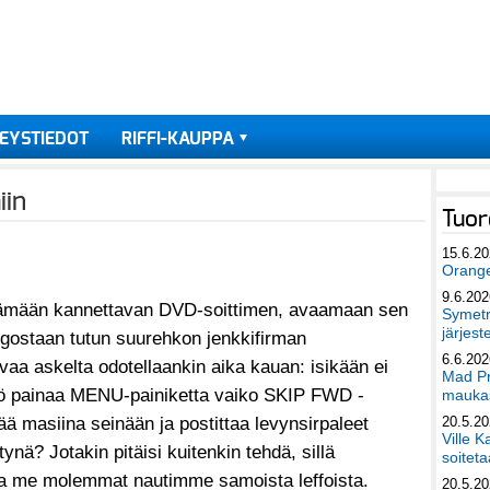
EYSTIEDOT
RIFFI-KAUPPA
iin
Tuor
15.6.2
Orang
9.6.202
stämään kannettavan DVD-soittimen, avaamaan sen
Symetri
järjest
logostaan tutun suurehkon jenkkifirman
6.6.202
aa askelta odotellaankin aika kauan: isikään ei
Mad Pr
sikö painaa MENU-painiketta vaiko SKIP FWD -
maukas
ää masiina seinään ja postittaa levynsirpaleet
20.5.2
Ville K
ynä? Jotakin pitäisi kuitenkin tehdä, sillä
soiteta
 ja me molemmat nautimme samoista leffoista.
20.5.2