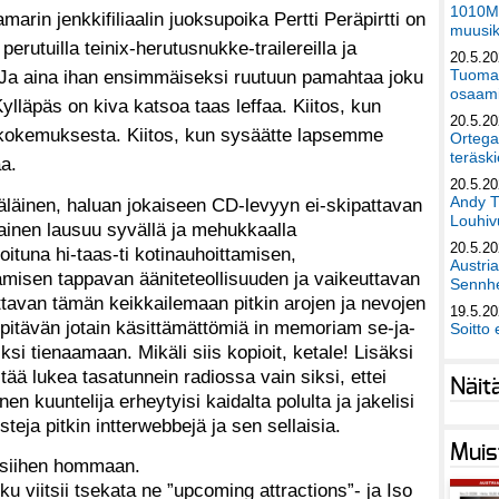
1010Mu
arin jenkkifiliaalin juoksupoika Pertti Peräpirtti on
muusik
perutuilla teinix-herutusnukke-trailereilla ja
20.5.2
la. Ja aina ihan ensimmäiseksi ruutuun pamahtaa joku
Tuomas
osaami
Kylläpäs on kiva katsoa taas leffaa. Kiitos, kun
20.5.2
 kokemuksesta. Kiitos, kun sysäätte lapsemme
Ortega
teräski
a.
20.5.2
Andy T
täläinen, haluan jokaiseen CD-levyyn ei-skipattavan
Louhivu
alainen lausuu syvällä ja mehukkaalla
20.5.2
oituna hi-taas-ti kotinauhoittamisen,
Austri
amisen tappavan ääniteteollisuuden ja vaikeuttavan
Sennhe
ttavan tämän keikkailemaan pitkin arojen ja nevojen
19.5.2
ai pitävän jotain käsittämättömiä in memoriam se-ja-
Soitto 
ksi tienaamaan. Mikäli siis kopioit, ketale! Lisäksi
tää lukea tasatunnein radiossa vain siksi, ettei
Näit
nen kuuntelija erheytyisi kaidalta polulta ja jakelisi
steja pitkin intterwebbejä ja sen sellaisia.
Muis
ia siihen hommaan.
oku viitsii tsekata ne ”upcoming attractions”- ja Iso