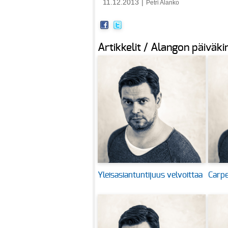
11.12.2013
|
Petri Alanko
Artikkelit / Alangon päiväki
Yleisasiantuntijuus velvoittaa
Carpe