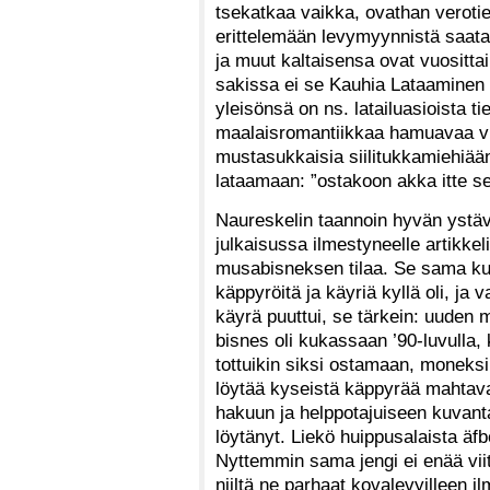
tsekatkaa vaikka, ovathan verotied
erittelemään levymyynnistä saatav
ja muut kaltaisensa ovat vuosittai
sakissa ei se Kauhia Lataaminen h
yleisönsä on ns. latailuasioista 
maalaisromantiikkaa hamuavaa vi
mustasukkaisia siilitukkamiehiään
lataamaan: ”ostakoon akka itte sen
Naureskelin taannoin hyvän ystä
julkaisussa ilmestyneelle artikkelil
musabisneksen tilaa. Se sama kula
käppyröitä ja käyriä kyllä oli, ja
käyrä puuttui, se tärkein: uuden 
bisnes oli kukassaan ’90-luvulla, k
tottuikin siksi ostamaan, moneksi
löytää kyseistä käppyrää mahtava
hakuun ja helppotajuiseen kuvanta
löytänyt. Liekö huippusalaista ä
Nyttemmin sama jengi ei enää viit
niiltä ne parhaat kovalevyilleen i