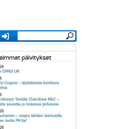
eimmat päivitykset
026
e OR60 UK
6
x Cognio – älylaitteista koottava
elmä
6
ofessor Simble Overdrive Mk2 –
ta soundia jo toisessa polvessa
026
auhanen – isojen tähtien kiertueilla
an isolla PA:lla!
026