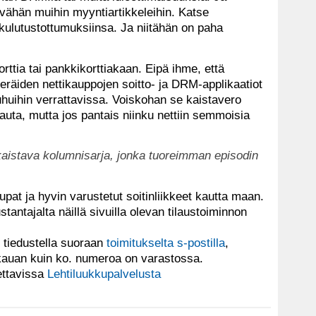
ähän muihin myyntiartikkeleihin. Katse
/kulutustottumuksiinsa. Ja niitähän on paha
orttia tai pankkikorttiakaan. Eipä ihme, että
 eräiden nettikauppojen soitto- ja DRM-applikaatiot
huihin verrattavissa. Voiskohan se kaistavero
uta, mutta jos pantais niinku nettiin semmoisia
lkaistava kolumnisarja, jonka tuoreimman episodin
aupat ja hyvin varustetut soitinliikkeet kautta maan.
tantajalta näillä sivuilla olevan tilaustoiminnon
 tiedustella suoraan
toimitukselta s-postilla
,
 kauan kuin ko. numeroa on varastossa.
ettavissa
Lehtiluukkupalvelusta