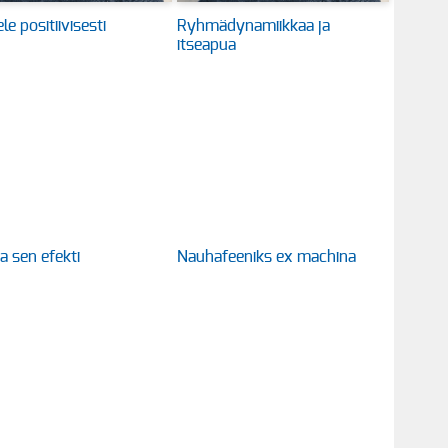
le positiivisesti
Ryhmädynamiikkaa ja
itseapua
ja sen efekti
Nauhafeeniks ex machina