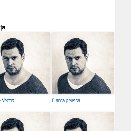
rja
 Vectis
Elämä pelissä