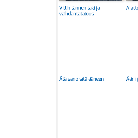
Villin lännen laki ja
Ajatte
vaihdantatalous
Älä sano sitä ääneen
Ääni 