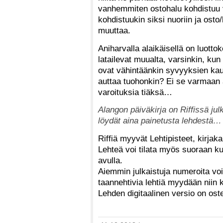
vanhemmiten ostohalu kohdistuu v
kohdistuukin siksi nuoriin ja osto
muuttaa.
Aniharvalla alaikäisellä on luottok
latailevat muualta, varsinkin, kun
ovat vähintäänkin syvyyksien kau
auttaa tuohonkin? Ei se varmaan a
varoituksia tiäksä…
Alangon päiväkirja on Riffissä ju
löydät aina painetusta lehdestä…
Riffiä myyvät Lehtipisteet, kirjak
Lehteä voi tilata myös suoraan kus
avulla.
Aiemmin julkaistuja numeroita voi
taannehtivia lehtiä myydään niin
Lehden digitaalinen versio on ost