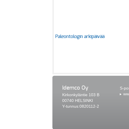
Paleontologin arkipäivää
Idemco Oy
S-po
www
Kirkonkyläntie 103 B
00740 HELSINKI
Y-tunnus:0820112-2