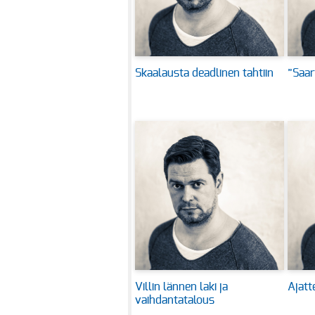
Skaalausta deadlinen tahtiin
”Saar
Villin lännen laki ja
Ajatte
vaihdantatalous