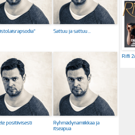
istolaisrapsodia”
Sattuu ja sattuu…
Riffi 
le positiivisesti
Ryhmädynamiikkaa ja
itseapua