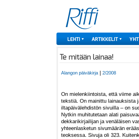
LEHTI
ARTIKKELIT
YHT
Te mitään lainaa!
|
Alangon päiväkirja
2/2008
On mielenkiintoista, että viime aik
tekstiä. On mainittu lainauksista 
iltapäivälehdistön sivuilla – on su
Nytkin muhitutetaan alati paisuva
dekkarikirjailijan ja venäläisen v
yhteenlasketun sivumäärän erääss
teoksessa. Sivuja oli 323. Kuitenk