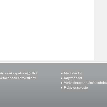
sti:
asiakaspalvelu@riffi.fi
Mediatiedot
.facebook.com/riffilehti
Käyttöehdot
Verkkokaupan toimitusehdot
Rekisteriseloste