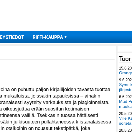
EYSTIEDOT
RIFFI-KAUPPA
Tuor
15.6.2
Orang
9.6.202
Symetri
oina on puhuttu paljon kirjailijoiden tavasta tuottaa
järjest
ja mukailuista, joissakin tapauksissa – ainakin
6.6.202
Mad Pr
oranaisesti syytelty varkauksista ja plagioinneista.
maukas
a oikeusjuttua erään suositun kotimaisen
20.5.2
astineensa välillä. Tsekkasin tuossa hätäisesti
Ville K
äkin julkisuuteen pullahtaneessa kiistanalaisessa
soiteta
in otsikoihin on noussut tekstipätkä, joka
20.5.2