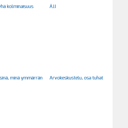
hä kolminaisuus
ÄJJ
sinä, minä ymmärrän
Arvokeskustelu, osa tuhat