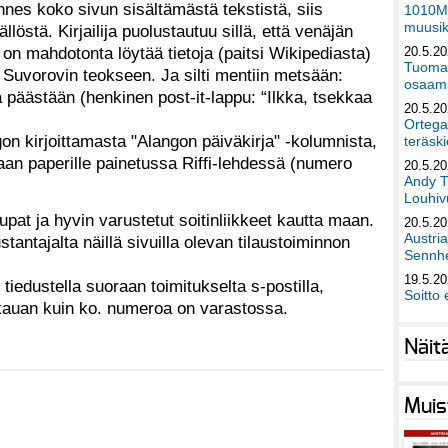
nes koko sivun sisältämästä tekstistä, siis
1010Mu
muusik
löstä. Kirjailija puolustautuu sillä, että venäjän
n mahdotonta löytää tietoja (paitsi Wikipediasta)
20.5.2
Tuomas
n Suvorovin teokseen. Ja silti mentiin metsään:
osaami
päästään (henkinen post-it-lappu: “Ilkka, tsekkaa
20.5.2
Ortega
gon kirjoittamasta "Alangon päiväkirja" -kolumnista,
teräski
aan paperille painetussa Riffi-lehdessä (numero
20.5.2
Andy T
Louhivu
aupat ja hyvin varustetut soitinliikkeet kautta maan.
20.5.2
Austri
tantajalta näillä sivuilla olevan tilaustoiminnon
Sennhe
19.5.2
tiedustella suoraan toimitukselta s-postilla,
Soitto 
 kauan kuin ko. numeroa on varastossa.
Näit
Muis