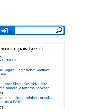
eimmat päivitykset
026
e OR60 UK
6
x Cognio – älylaitteista koottava
elmä
6
ofessor Simble Overdrive Mk2 –
ta soundia jo toisessa polvessa
026
auhanen – isojen tähtien kiertueilla
an isolla PA:lla!
026