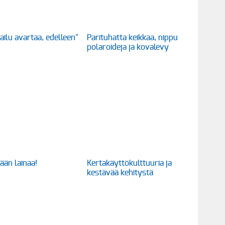
ailu avartaa, edelleen"
Parituhatta keikkaa, nippu
polaroideja ja kovalevy
ään lainaa!
Kertakäyttökulttuuria ja
kestävää kehitystä