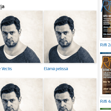
rja
Riffi 
 Vectis
Elämä pelissä
Riffi 