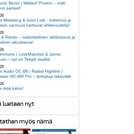
sic Bento | Waldorf Protein – midi-
on aarteet!
026
 Metsberg & Jussi Liski - kokemus ja
sen varmuus karttuvat ahkeruudella!
026
 & Riento – nailonkielinen sähköisenä ja
elinen akustisena!
026
immons | LoveMatches & Janne
ori – nyt on Tekijät asialla!
026
an Audio OC-B6 | Radial Highline |
iser HD 480 Pro – työkaluja tekevälle
026
ei ikää katso!
ä luetaan nyt
tathan myös nämä