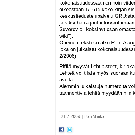
kokonaisuudessaan on noin viiden
oikeastaan 1/1615 koko kirjan sisäl
keskustiedustelupalvelu GRU:sta o
ja siksi herra joutui turvautumaa
Suvorov oli keksinyt osan omasta 
wiki”).
Oheinen teksti on alku Petri Alan
joka on julkaistu kokonaisuudess
2/2008).
Riffiä myyvät Lehtipisteet, kirjak
Lehteä voi tilata myös suoraan kus
avulla.
Aiemmin julkaistuja numeroita voi 
taannehtivia lehtiä myydään niin
21.7.2009
|
Petri Alanko