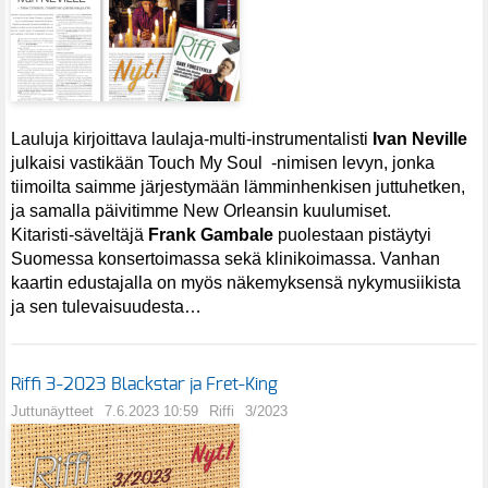
Lauluja kirjoittava laulaja-multi-instrumentalisti
Ivan Neville
julkaisi vastikään Touch My Soul -nimisen levyn, jonka
tiimoilta saimme järjestymään lämminhenkisen juttuhetken,
ja samalla päivitimme New Orleansin kuulumiset.
Kitaristi-säveltäjä
Frank Gambale
puolestaan pistäytyi
Suomessa konsertoimassa sekä klinikoimassa. Vanhan
kaartin edustajalla on myös näkemyksensä nykymusiikista
ja sen tulevaisuudesta…
Riffi 3-2023 Blackstar ja Fret-King
Juttunäytteet
7.6.2023 10:59
Riffi
3/2023