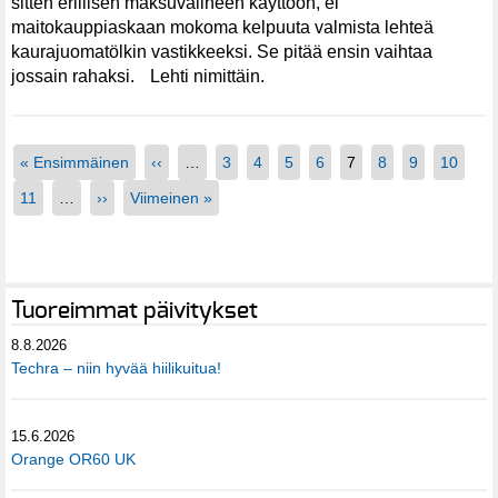
sitten erillisen maksuvälineen käyttöön, ei
maitokauppiaskaan mokoma kelpuuta valmista lehteä
kaurajuomatölkin vastikkeeksi. Se pitää ensin vaihtaa
jossain rahaksi. Lehti nimittäin.
« Ensimmäinen
‹‹
…
3
4
5
6
7
8
9
10
11
…
››
Viimeinen »
Tuoreimmat päivitykset
8.8.2026
Techra – niin hyvää hiilikuitua!
15.6.2026
Orange OR60 UK