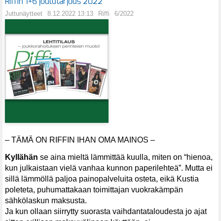
Riffin 1+6 joulutarjous 2022
Juttunäytteet
8.12.2022 13:13
Riffi
6/2022
– TÄMÄ ON RIFFIN IHAN OMA MAINOS –
Kyllähän
se aina mieltä lämmittää kuulla, miten on “hienoa,
kun julkaistaan vielä vanhaa kunnon paperilehteä”. Mutta ei
sillä lämmöllä paljoa painopalveluita osteta, eikä Kustia
poleteta, puhumattakaan toimittajan vuokrakämpän
sähkölaskun maksusta.
Ja kun ollaan siirrytty suorasta vaihdantataloudesta jo ajat