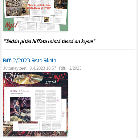
"Teidän pitää hiffata mistä tässä on kyse!”
Riffi 2/2023 Risto Rikala
Juttunäytteet
8.4.2023 10:57
Riffi
2/2023