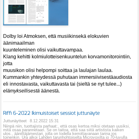
Dolby loi Atmoksen, että musiikinsekä elokuvien
äänimaailman
kuunteleminen olisi vaikuttavampaa.
Klang kehitti kolmiulotteisenkuuntelun korvamonitorointiin,
jotta
muusikon olisi helpompi soittaa ja laulajan laulaa.
Kummankin yhteydessä puhutaan immersiivisestäaudiosta
eli innostavasta, vaikuttavasta tai (sieltä se nyt tulee...)
elämyksellisestä
äänestä.
Riffi 6-2022 Ikimuistoiset sessiot juttunäyte
Juttunäytteet
8.12.2022 15:31
Niinpä niin, tuottajista parhaat:, että osas kertoa miksi otetaan uusiksi,
mitä osaa parannetaan. Se on taitoa, että saa siitä artistista kaiken
ulos., äänittäjämestari, jolla on todella kerrottavanaan tarina jos
toinenkin. Ura alkoi Lahden tarunhohtoiselta Microvoxilta jo 70-luvulla