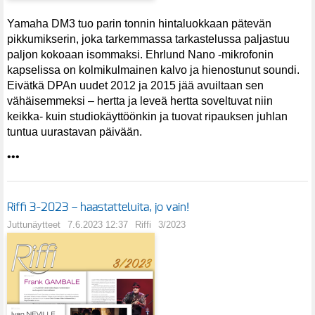
Yamaha DM3 tuo parin tonnin hintaluokkaan pätevän
pikkumikserin, joka tarkemmassa tarkastelussa paljastuu
paljon kokoaan isommaksi. Ehrlund Nano -mikrofonin
kapselissa on kolmikulmainen kalvo ja hienostunut soundi.
Eivätkä DPAn uudet 2012 ja 2015 jää avuiltaan sen
vähäisemmeksi – hertta ja leveä hertta soveltuvat niin
keikka- kuin studiokäyttöönkin ja tuovat ripauksen juhlan
tuntua uurastavan päivään.
•••
Riffi 3-2023 – haastatteluita, jo vain!
Juttunäytteet
7.6.2023 12:37
Riffi
3/2023