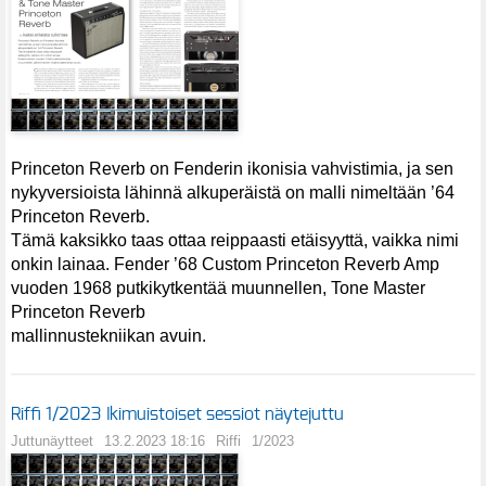
Princeton Reverb on Fenderin ikonisia vahvistimia, ja sen
nykyversioista lähinnä alkuperäistä on malli nimeltään ’64
Princeton Reverb.
Tämä kaksikko taas ottaa reippaasti etäisyyttä, vaikka nimi
onkin lainaa. Fender ’68 Custom Princeton Reverb Amp
vuoden 1968 putkikytkentää muunnellen, Tone Master
Princeton Reverb
mallinnustekniikan avuin.
Riffi 1/2023 Ikimuistoiset sessiot näytejuttu
Juttunäytteet
13.2.2023 18:16
Riffi
1/2023