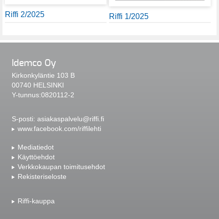
Riffi 2/2025
Riffi 1/2025
Idemco Oy
Kirkonkyläntie 103 B
00740 HELSINKI
Y-tunnus:0820112-2
S-posti:
asiakaspalvelu@riffi.fi
www.facebook.com/riffilehti
Mediatiedot
Käyttöehdot
Verkkokaupan toimitusehdot
Rekisteriseloste
Riffi-kauppa