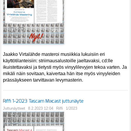
Jaakko Virtalähde masteroi musiikkia lukuisiin eri
käyttötilanteisiin: striimausalustoille jaeltavaksi, cd:lle
ikuistettavaksi ja tietysti myös vinyylilevyjen tekoa varten. Ja
mikäli näin sovitaan, kaivertaa hän itse myös vinyyleiden
prässäykseen tarvittavan levymasterin.
Riffi 1-2023 Tascam Mixcast juttunäyte
Juttunäytteet
8.2.2023 12:04
Riffi
1/2023