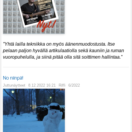
”
Yhtä lailla tekniikka on myös äänenmuodostusta. Itse
pelaan paljon hyvällä artikulaatiolla sekä kauniin ja ruman
vuoropuhelulla, ja siinä pitää olla sitä soittimen hallintaa.
”
No niinpä!
Juttunäytteet
8.12.2022 16:21
Riffi
6/2022