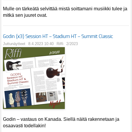
Mulle on tärkeätä selvittää mistä soittamani musiikki tulee ja
mitkä sen juuret ovat.
Godin (x3) Session HT – Stadium HT – Summit Classic
Juttunäytteet
8.4.2023 10:40
Riffi
2/2023
Godin – vastaus on Kanada. Siellä näitä rakennetaan ja
osaavasti todellakin!