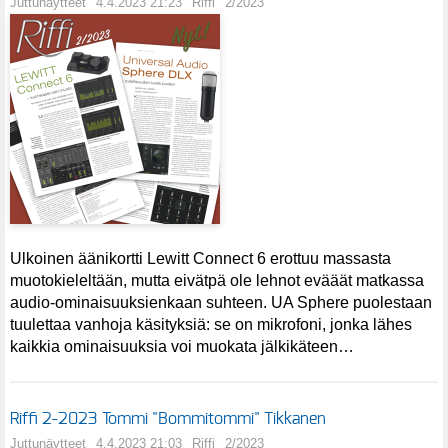
Juttunäytteet
4.4.2023 21:23
Riffi
2/2023
Ulkoinen äänikortti Lewitt Connect 6 erottuu massasta
muotokieleltään, mutta eivätpä ole lehnot evääät matkassa
audio-ominaisuuksienkaan suhteen. UA Sphere puolestaan
tuulettaa vanhoja käsityksiä: se on mikrofoni, jonka lähes
kaikkia ominaisuuksia voi muokata jälkikäteen…
Riffi 2-2023 Tommi "Bommitommi" Tikkanen
Juttunäytteet
4.4.2023 21:03
Riffi
2/2023