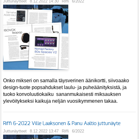
Juttunäytteet
8.12.2022 14:30
Riffi
6/2022
Onko mikseri on samalla täysverinen äänikortti, siivoaako
design-tuote popsahdukset laulu- ja puheäänityksistä, ja
tuoko konvoluutiokaiku sananmukaisesti miksauksen
ylevöitykseksi kaikuja neljän vuosikymmenen takaa.
Riffi 6-2022 Ville Laaksonen & Panu Aaltio juttunäyte
Juttunäytteet
8.12.2022 13:47
Riffi
6/2022