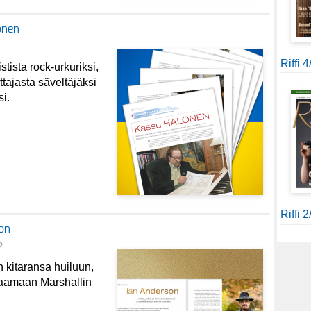
onen
Riffi 
stista rock-urkuriksi,
ittajasta säveltäjäksi
si.
Riffi 
son
2
 kitaransa huiluun,
ahaamaan Marshallin