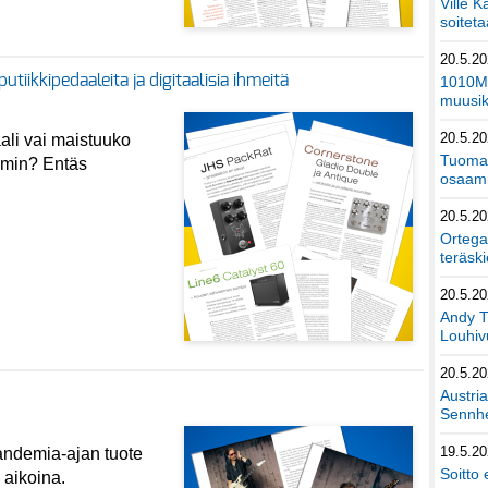
Ville K
soiteta
20.5.2
utiikkipedaaleita ja digitaalisia ihmeitä
1010Mu
muusik
20.5.2
ali vai maistuuko
Tuomas
emmin? Entäs
osaami
20.5.2
Ortega
teräski
20.5.2
Andy T
Louhivu
20.5.2
Austri
Sennhe
19.5.2
pandemia-ajan tuote
Soitto 
 aikoina.