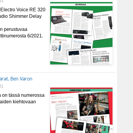
21
 Electro Voice RE 320
udio Shimmer Delay
in perustuvaa
inttinumerosta 6/2021.
tarat, Ben Varon
21
ana on tässä numerossa
kaiden kiehtovaan