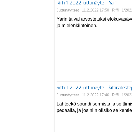
Riffi 1-2022 juttunäyte – Yari
Juttunäytteet
11.2.2022 17:50
Riffi
1/202
Yarin taival arvostetuksi elokuvasäve
ja mielenkiintoinen.
Riffi 1-2022 juttunäyte – kitaratest
Juttunäytteet
11.2.2022 17:46
Riffi
1/202
Lähteekö soundi sormista ja soittimi
pedaalia, ja jos niin olisiko se ken