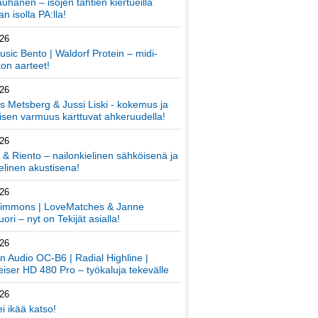
auhanen – isojen tähtien kiertueilla
an isolla PA:lla!
026
sic Bento | Waldorf Protein – midi-
on aarteet!
026
 Metsberg & Jussi Liski - kokemus ja
sen varmuus karttuvat ahkeruudella!
026
 & Riento – nailonkielinen sähköisenä ja
elinen akustisena!
026
immons | LoveMatches & Janne
ori – nyt on Tekijät asialla!
026
an Audio OC-B6 | Radial Highline |
iser HD 480 Pro – työkaluja tekevälle
026
ei ikää katso!