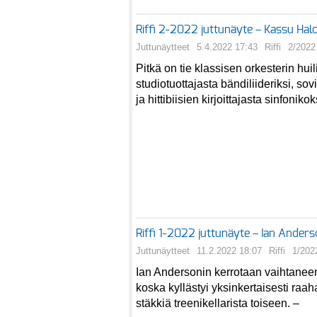
Riffi 2-2022 juttunäyte – Kassu Hal
Juttunäytteet
5.4.2022 17:43
Riffi
2/2022
Pitkä on tie klassisen orkesterin huili
studiotuottajasta bändiliideriksi, sov
ja hittibiisien kirjoittajasta sinfonikok
Riffi 1-2022 juttunäyte – Ian Ander
Juttunäytteet
11.2.2022 18:07
Riffi
1/202
Ian Andersonin kerrotaan vaihtaneen
koska kyllästyi yksinkertaisesti ra
stäkkiä treenikellarista toiseen. –