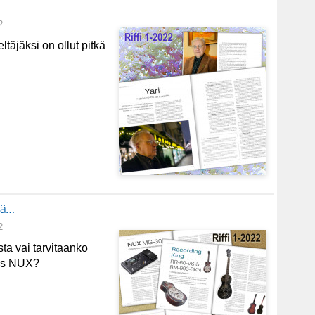
2
ltäjäksi on ollut pitkä
ejä…
2
sta vai tarvitaanko
ties NUX?