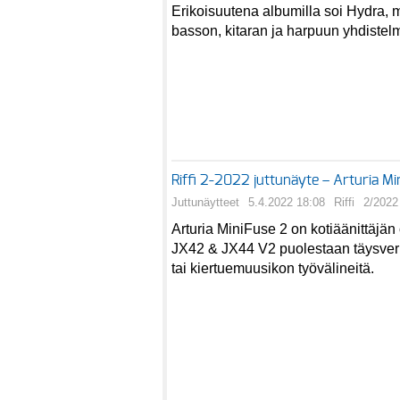
Erikoisuutena albumilla soi Hydra,
basson, kitaran ja harpuun yhdistel
Riffi 2-2022 juttunäyte – Arturia M
Juttunäytteet
5.4.2022 18:08
Riffi
2/2022
Arturia MiniFuse 2 on kotiäänittäjän 
JX42 & JX44 V2 puolestaan täysver
tai kiertuemuusikon työvälineitä.