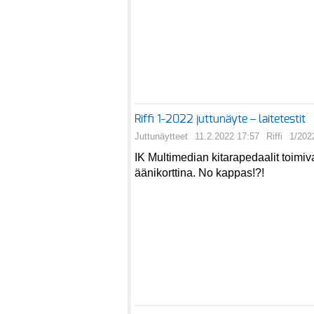
Riffi 1-2022 juttunäyte – laitetestit
Juttunäytteet
11.2.2022 17:57
Riffi
1/202
IK Multimedian kitarapedaalit toimi
äänikorttina. No kappas!?!