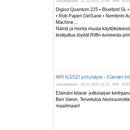
Juttunäytteet
10.12.2021 12:00
Riffi
6/20
Digico Quantum 225 • Bluebird SL •
• Rob Papen DelSane • Nembrini A
Machine…
Nämä ja monta muuta käyttökokeisi
testijuttua löydät Riffin tuoreesta pr
Riffi 6/2021 juttunäyte – Elämäni ki
Juttunäytteet
10.12.2021 11:51
Riffi
6/20
Elämäni kitarat -juttusarjan kertoj
Ben Varon. Tervetuloa hevisuunnik
maailmaan!