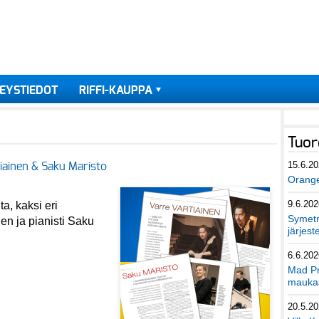
EYSTIEDOT
RIFFI-KAUPPA
Tuor
15.6.2
tiainen & Saku Maristo
Orang
9.6.202
ta, kaksi eri
Symetri
nen ja pianisti Saku
järjest
6.6.202
Mad Pr
maukas
20.5.2