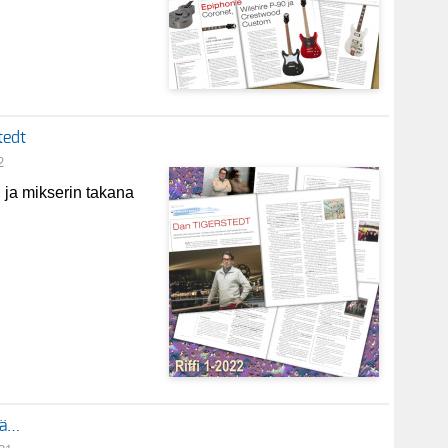
tedt
2
ja mikserin takana
iä…