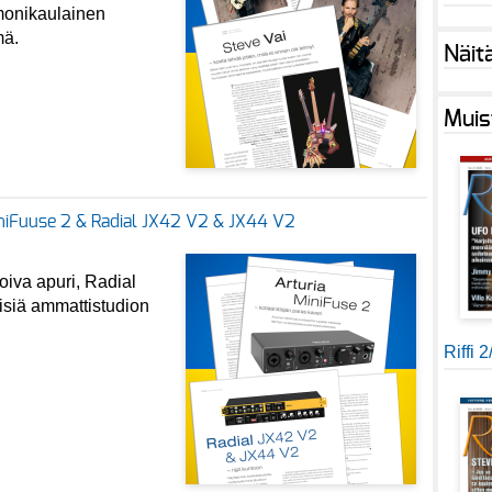
 monikaulainen
mä.
Näit
Muis
iniFuuse 2 & Radial JX42 V2 & JX44 V2
oiva apuri, Radial
isiä ammattistudion
Riffi 