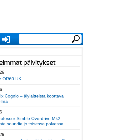
eimmat päivitykset
026
e OR60 UK
6
x Cognio – älylaitteista koottava
elmä
6
ofessor Simble Overdrive Mk2 –
ta soundia jo toisessa polvessa
026