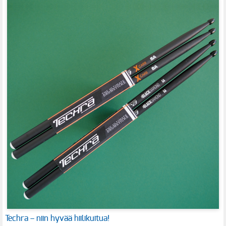
Techra – niin hyvää hiilikuitua!