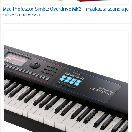
Mad Professor Simble Overdrive Mk2 – maukasta soundia jo
toisessa polvessa