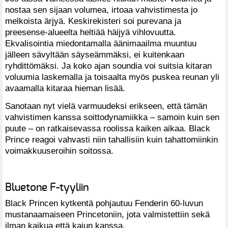
nostaa sen sijaan volumea, irtoaa vahvistimesta jo
melkoista ärjyä. Keskirekisteri soi purevana ja
preesense-alueelta heltiää häijyä vihlovuutta.
Ekvalisointia miedontamalla äänimaailma muuntuu
jälleen sävyltään säyseämmäksi, ei kuitenkaan
ryhdittömäksi. Ja koko ajan soundia voi suitsia kitaran
voluumia laskemalla ja toisaalta myös puskea reunan yli
avaamalla kitaraa hieman lisää.
Sanotaan nyt vielä varmuudeksi erikseen, että tämän
vahvistimen kanssa soittodynamiikka – samoin kuin sen
puute – on ratkaisevassa roolissa kaiken aikaa. Black
Prince reagoi vahvasti niin tahallisiin kuin tahattomiinkin
voimakkuuseroihin soitossa.
Bluetone F-tyyliin
Black Princen kytkentä pohjautuu Fenderin 60-luvun
mustanaamaiseen Princetoniin, jota valmistettiin sekä
ilman kaikua että kaiun kanssa.