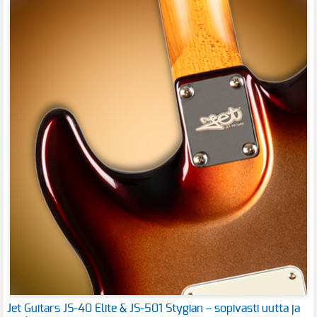
Jet Guitars JS-40 Elite & JS-501 Stygian – sopivasti uutta ja