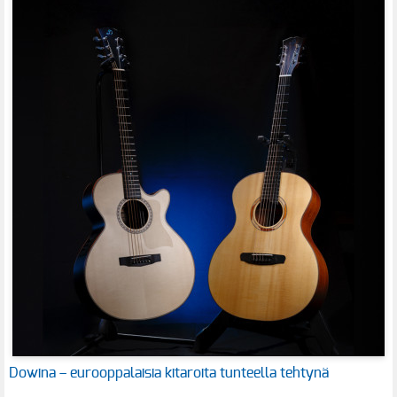
Dowina – eurooppalaisia kitaroita tunteella tehtynä