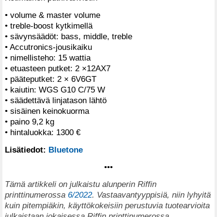
• volume & master volume
• treble-boost kytkimellä
• sävynsäädöt: bass, middle, treble
• Accutronics-jousikaiku
• nimellisteho: 15 wattia
• etuasteen putket: 2 ×12AX7
• pääteputket: 2 × 6V6GT
• kaiutin: WGS G10 C/75 W
• säädettävä linjatason lähtö
• sisäinen keinokuorma
• paino 9,2 kg
• hintaluokka: 1300 €
Lisätiedot:
Bluetone
•••
Tämä artikkeli on julkaistu alunperin Riffin
printtinumerossa
6/2022
. Vastaavantyyppisiä, niin lyhyitä
kuin pitempiäkin, käyttökokeisiin perustuvia tuotearvioita
julkaistaan jokaisessa Riffin printtinumerossa.