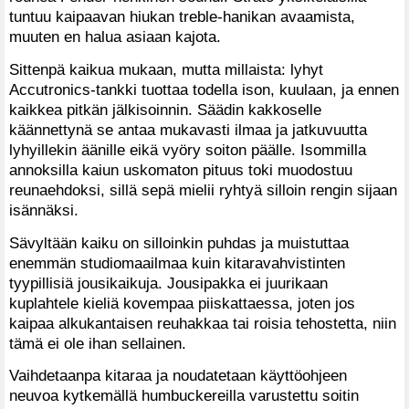
tuntuu kaipaavan hiukan treble-hanikan avaamista,
muuten en halua asiaan kajota.
Sittenpä kaikua mukaan, mutta millaista: lyhyt
Accutronics-tankki tuottaa todella ison, kuulaan, ja ennen
kaikkea pitkän jälkisoinnin. Säädin kakkoselle
käännettynä se antaa mukavasti ilmaa ja jatkuvuutta
lyhyillekin äänille eikä vyöry soiton päälle. Isommilla
annoksilla kaiun uskomaton pituus toki muodostuu
reunaehdoksi, sillä sepä mielii ryhtyä silloin rengin sijaan
isännäksi.
Sävyltään kaiku on silloinkin puhdas ja muistuttaa
enemmän studiomaailmaa kuin kitaravahvistinten
tyypillisiä jousikaikuja. Jousipakka ei juurikaan
kuplahtele kieliä kovempaa piiskattaessa, joten jos
kaipaa alkukantaisen reuhakkaa tai roisia tehostetta, niin
tämä ei ole ihan sellainen.
Vaihdetaanpa kitaraa ja noudatetaan käyttöohjeen
neuvoa kytkemällä humbuckereilla varustettu soitin