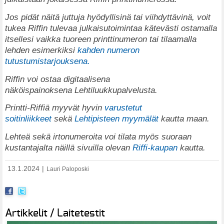
Jos pidät näitä juttuja hyödyllisinä tai viihdyttävinä, voit
tukea Riffin tulevaa julkaisutoimintaa kätevästi ostamalla
itsellesi vaikka tuoreen printtinumeron tai tilaamalla
lehden esimerkiksi
kahden numeron
tutustumistarjouksena.
Riffin voi ostaa digitaalisena
näköispainoksena
Lehtiluukkupalvelusta
.
Printti-Riffiä myyvät hyvin
varustetut
soitinliikkeet
sekä
Lehtipisteen myymälät
kautta maan.
Lehteä sekä irtonumeroita voi tilata myös suoraan
kustantajalta näillä sivuilla olevan
Riffi-kaupan
kautta.
13.1.2024
|
Lauri Paloposki
Artikkelit / Laitetestit