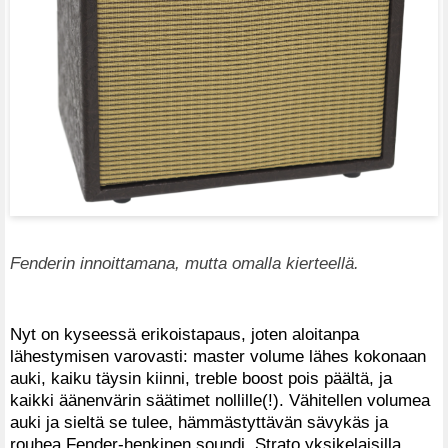
Fenderin innoittamana, mutta omalla kierteellä.
Nyt on kyseessä erikoistapaus, joten aloitanpa
lähestymisen varovasti: master volume lähes kokonaan
auki, kaiku täysin kiinni, treble boost pois päältä, ja
kaikki äänenvärin säätimet nollille(!). Vähitellen volumea
auki ja sieltä se tulee, hämmästyttävän sävykäs ja
rouhea Fender-henkinen soundi. Strato yksikelaisilla