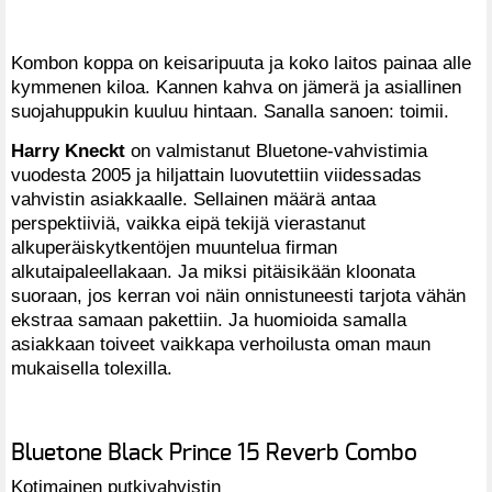
Kombon koppa on keisaripuuta ja koko laitos painaa alle
kymmenen kiloa. Kannen kahva on jämerä ja asiallinen
suojahuppukin kuuluu hintaan. Sanalla sanoen: toimii.
Harry Kneckt
on valmistanut Bluetone-vahvistimia
vuodesta 2005 ja hiljattain luovutettiin viidessadas
vahvistin asiakkaalle. Sellainen määrä antaa
perspektiiviä, vaikka eipä tekijä vierastanut
alkuperäiskytkentöjen muuntelua firman
alkutaipaleellakaan. Ja miksi pitäisikään kloonata
suoraan, jos kerran voi näin onnistuneesti tarjota vähän
ekstraa samaan pakettiin. Ja huomioida samalla
asiakkaan toiveet vaikkapa verhoilusta oman maun
mukaisella tolexilla.
Bluetone Black Prince 15 Reverb Combo
Kotimainen putkivahvistin