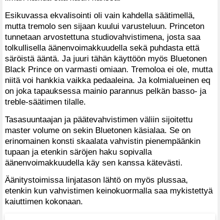
Esikuvassa ekvalisointi oli vain kahdella säätimellä,
mutta tremolo sen sijaan kuului varusteluun. Princeton
tunnetaan arvostettuna studiovahvistimena, josta saa
tolkullisella äänenvoimakkuudella sekä puhdasta että
säröistä ääntä. Ja juuri tähän käyttöön myös Bluetonen
Black Prince on varmasti omiaan. Tremoloa ei ole, mutta
niitä voi hankkia vaikka pedaaleina. Ja kolmialueinen eq
on joka tapauksessa mainio parannus pelkän basso- ja
treble-säätimen tilalle.
Tasa­suuntaajan ja päätevahvistimen väliin sijoitettu
master volume on sekin Bluetonen käsialaa. Se on
erinomainen konsti skaalata vahvistin pienempäänkin
tupaan ja etenkin säröjen haku sopivalla
äänenvoimakkuudella käy sen kanssa kätevästi.
Äänitystoimissa linjatason lähtö on myös plussaa,
etenkin kun vahvistimen keinokuormalla saa mykistettyä
kaiuttimen kokonaan.