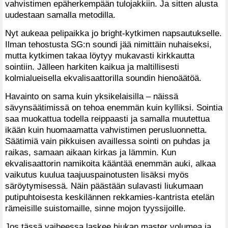
vahvistimen epäherkempään tulojakkiin. Ja sitten alusta
uudestaan samalla metodilla.
Nyt aukeaa pelipaikka jo bright-kytkimen napsautukselle.
Ilman tehostusta SG:n soundi jää nimittäin nuhaiseksi,
mutta kytkimen takaa löytyy mukavasti kirkkautta
sointiin. Jälleen harkiten kaikua ja maltillisesti
kolmialueisella ekvalisaattorilla soundin hienoäätöä.
Havainto on sama kuin yksikelaisilla – näissä
sävynsäätimissä on tehoa enemmän kuin kylliksi. Sointia
saa muokattua todella reippaasti ja samalla muutettua
ikään kuin huomaamatta vahvistimen perusluonnetta.
Säätimiä vain pikkuisen availlessa sointi on puhdas ja
raikas, samaan aikaan kirkas ja lämmin. Kun
ekvalisaattorin namikoita kääntää enemmän auki, alkaa
vaikutus kuulua taajuuspainotusten lisäksi myös
säröytymisessä. Näin päästään sulavasti liukumaan
putipuhtoisesta keskilännen rekkamies-kantrista etelän
rämeisille suistomaille, sinne mojon tyyssijoille.
Jos tässä vaiheessa laskee hiukan master volumea ja