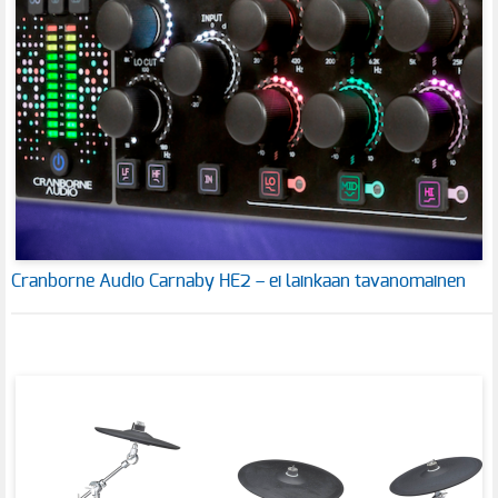
Cranborne Audio Carnaby HE2 – ei lainkaan tavanomainen