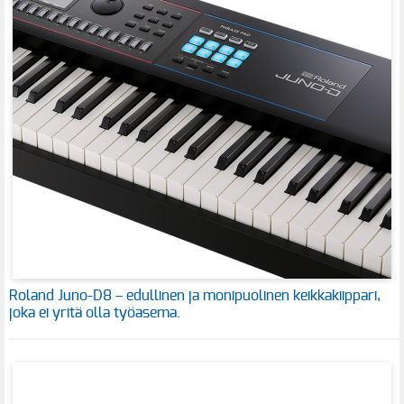
Roland Juno-D8 – edullinen ja monipuolinen keikkakiippari,
joka ei yritä olla työasema.