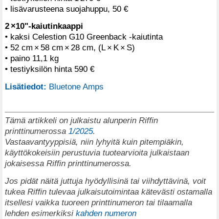
• lisävarusteena suojahuppu, 50 €
2 ×10"-kaiutinkaappi
• kaksi Celestion G10 Greenback -kaiutinta
• 52 cm × 58 cm × 28 cm, (L × K × S)
• paino 11,1 kg
• testiyksilön hinta 590 €
Lisätiedot:
Bluetone Amps
Tämä artikkeli on julkaistu alunperin Riffin
printtinumerossa
1/2025
.
Vastaavantyyppisiä, niin lyhyitä kuin pitempiäkin,
käyttökokeisiin perustuvia tuotearvioita julkaistaan
jokaisessa Riffin printtinumerossa.
Jos pidät näitä juttuja hyödyllisinä tai viihdyttävinä, voit
tukea Riffin tulevaa julkaisutoimintaa kätevästi ostamalla
itsellesi vaikka tuoreen printtinumeron tai tilaamalla
lehden esimerkiksi
kahden numeron