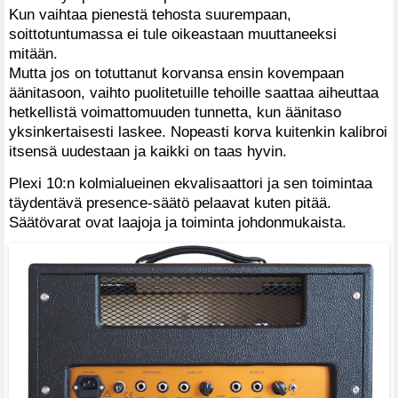
Kun vaihtaa pienestä tehosta suurempaan,
soittotuntumassa ei tule oikeastaan muuttaneeksi
mitään.
Mutta jos on totuttanut korvansa ensin kovempaan
äänitasoon, vaihto puolitetuille tehoille saattaa aiheuttaa
hetkellistä voimattomuuden tunnetta, kun äänitaso
yksinkertaisesti laskee. Nopeasti korva kuitenkin kalibroi
itsensä uudestaan ja kaikki on taas hyvin.
Plexi 10:n kolmialueinen ekvalisaattori ja sen toimintaa
täydentävä presence-säätö pelaavat kuten pitää.
Säätövarat ovat laajoja ja toiminta johdonmukaista.