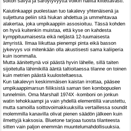
soiton sävyä ja säröytyvyyttä voikin hallita kiitettävästi.
Kaiutinkaappi puolestaan tuo takalevy yhtenäisenä ja
suljettuna peliin sitä hiukan ahdettua ja ummehtavaa
alakertaa, joka umpikaappiin assosioituu. Tässä kohden
on hyvä kuitenkin muistaa, että kyse on kahdesta
kymppituumaisesta eikä neljästä 12-tuumaisesta
ämyristä. Ilmaa liikuttaa pienempi pinta eikä basson
jykevyys voi mitenkään olla akustisesti sama kaliiperia
kuin isommalla.
Mutta äänitettynä voi päästä hyvin lähelle, sillä taiten
sijoitetulla lähimikillä ääntä taltioitaessa tilanne on toinen
kuin metrien päästä kuulosteltaessa.
Kun takalevyn keskimmäisen kaistan irrottaa, pääsee
umpikaappimarsun fiiliksistä saman tien kombopuolen
tunnelmiin. Oma Marshall 1974X -komboni on jonkun
watin tehokkaampi ja vain yhdellä elementillä varustettu,
mutta samoilla soittovoimakkuuksilla vertaillessa soundit
molemmilla kanavilla olivat pienen säädön jälkeen kuin
ilmettyjä kaksosia. Bluetone tarjoaa tuosta tilanteesta
sitten vain paljon enemmän muuntelumahdollisuuksia.