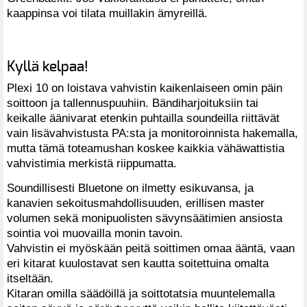
kaappinsa voi tilata muillakin ämyreillä.
Kyllä kelpaa!
Plexi 10 on loistava vahvistin kaikenlaiseen omin päin
soittoon ja tallennuspuuhiin. Bändiharjoituksiin tai
keikalle äänivarat etenkin puhtailla soundeilla riittävät
vain lisävahvistusta PA:sta ja monitoroinnista hakemalla,
mutta tämä toteamushan koskee kaikkia vähäwattistia
vahvistimia merkistä riippumatta.
Soundillisesti Bluetone on ilmetty esikuvansa, ja
kanavien sekoitusmahdollisuuden, erillisen master
volumen sekä monipuolisten sävynsäätimien ansiosta
sointia voi muovailla monin tavoin.
Vahvistin ei myöskään peitä soittimen omaa ääntä, vaan
eri kitarat kuulostavat sen kautta soitettuina omalta
itseltään.
Kitaran omilla säädöillä ja soittotatsia muuntelemalla