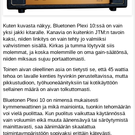
Kuten kuvasta näkyy, Bluetonen Plexi 10:ssä on vain
yksi jakki kitaralle. Kanavia on kuitenkin JTM:n tavoin
kaksi, niiden linkitys on vain tehty jo valmiiksi
vahvistimen sisällä. Kirkas ja tumma löytyvät siis
molemmat, ja koska molemmille on oma gain-säätönsä,
niiden miksaus sujuu portaattomasti.
Toinen aivan oleellinen asia on tietysti se, että 45 wattia
tehoa on lavalle kenties hyvinkin perusteltavissa, mutta
pikkustudioon, työhuoneäänityksiin tai kotikäyttöön
sellainen määrä on aivan tolkuttomasti.
Bluetonen Plexi 10 on nimensä mukaisesti
kymmenwattinen ja mikä mainiointa, tuonkin tehomäärän
voi vielä puolittaa. Kun puolitus vaikuttaa käytännössä
vain voluumiin eikä muuta äänensävyä tai säröytymistä
mainittavasti, saa äänimäärän skaalattua
toimintaympäristöön sopivaksi erittäin kätevästi.