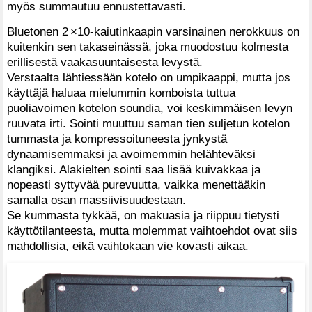
myös summautuu ennustettavasti.
Bluetonen 2 ×10-kaiutinkaapin varsinainen nerokkuus on
kuitenkin sen takaseinässä, joka muodostuu kolmesta
erillisestä vaakasuuntaisesta levystä.
Verstaalta lähtiessään kotelo on umpikaappi, mutta jos
käyttäjä haluaa mielummin komboista tuttua
puoliavoimen kotelon soundia, voi keskimmäisen levyn
ruuvata irti. Sointi muuttuu saman tien suljetun kotelon
tummasta ja kompressoituneesta jynkystä
dynaamisemmaksi ja avoimemmin helähteväksi
klangiksi. Alakielten sointi saa lisää kuivakkaa ja
nopeasti syttyvää purevuutta, vaikka menettääkin
samalla osan massiivisuudestaan.
Se kummasta tykkää, on makuasia ja riippuu tietysti
käyttötilanteesta, mutta molemmat vaihtoehdot ovat siis
mahdollisia, eikä vaihtokaan vie kovasti aikaa.