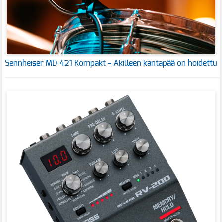
Sennheiser MD 421 Kompakt – Akilleen kantapää on hoidettu