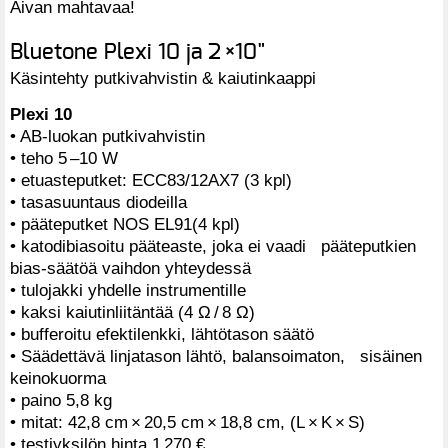
Aivan mahtavaa!
Bluetone Plexi 10 ja 2 ×10"
Käsintehty putkivahvistin & kaiutinkaappi
Plexi 10
• AB-luokan putkivahvistin
• teho 5 –10 W
• etuasteputket: ECC83/12AX7 (3 kpl)
• tasasuuntaus diodeilla
• pääteputket NOS EL91(4 kpl)
• katodibiasoitu pääteaste, joka ei vaadi pääteputkien
bias-säätöä vaihdon yhteydessä
• tulojakki yhdelle instrumentille
• kaksi kaiutinliitäntää (4 Ω / 8 Ω)
• bufferoitu efektilenkki, lähtötason säätö
• Säädettävä linjatason lähtö, balansoimaton, sisäinen
keinokuorma
• paino 5,8 kg
• mitat: 42,8 cm × 20,5 cm × 18,8 cm, (L × K × S)
• testiyksilön hinta 1 270 €