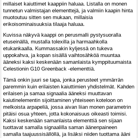
millaiset kaiuttimet kaappiin haluaa. Listalla on monen
tunnetun valmistajan elementtejä, ja valmiin kaapin hinta
muotoutuu sitten sen mukaan, millaisia
erikoisominaisuuksia tilaaja haluaa.
Kuvissa näkyvä kaappi on perusmalli pystysuoralla
etuseinällä, mustalla tolexilla ja harmaahkolla
etukankaalla. Kummassakin kyljessä on tukeva
uppokahva, ja kopan sisällä vaihtosähköä muuntaa
ääneksi kaksi keskenään samanlaista kymppituumaista
Celestionin G10 Greenback -elementtiä.
Tämä onkin juuri se tapa, jonka perusteet ymmärrän
paremmin kuin erilaisten kaiuttimien yhdistelmät. Kahden
erilaisen ja samaa signaalia ääneksi muuttavan
kaiutinelementin sijoittaminen yhteiseen koteloon on
melkoista arpapeliä, jossa aivan liian monen parametrin
pitäisi osua yhteen, jotta kokonaisuus oikeasti toimisi.
Kaksi keskenään samanlaista elementtiä sen sijaan
tuottavat samalla signaalilla saman äänenpaineen
samalla taajuussisällöllä, ja lisäksi niiden tuottama ääni