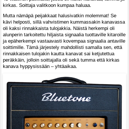
kirkas. Soittaja valitkoon kumpaa haluaa.
Mutta nämäpä peijakkaat halusivatkin molemmat! Se
kävi helposti, sillä vahvistimen kummassakin kanavassa
oli kaksi rinnakkaista tulojakkia. Näistä herkempi oli
alunperin tarkoitettu hiljaista signaalia tuottaville kitaroille
ja epäherkempi vastaavasti kovempaa signaalia antaville
soittimille. Tämä järjestely mahdollisti samalla sen, että
rinnakkaisen tulojakin kautta kanavat sai ketjutettua
peräkkäin, jolloin soittajalla oli sekä tumma että kirkas
kanava hyppysissään – yhtäaikaa.