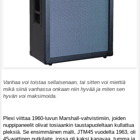
Vanhaa voi toistaa sellaisenaan, tai sitten voi miettiä
mikä siinä vanhassa onkaan niin hyvää ja miten sen
hyvän voi maksimoida.
Plexi viittaa 1960-luvun Marshall-vahvistimiin, joiden
nuppipaneelit olivat tosiaankin taustapuoleltaan kullattua
pleksiä. Se ensimmäinen malli, JTM45 vuodelta 1963, oli
45-wattinen putkilaite, jossa oli kaksi kanavaa, tumma ja