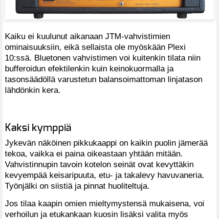
Kaiku ei kuulunut aikanaan JTM-vahvistimien
ominaisuuksiin, eikä sellaista ole myöskään Plexi
10:ssä. Bluetonen vahvistimen voi kuitenkin tilata niin
bufferoidun efektilenkin kuin keinokuormalla ja
tasonsäädöllä varustetun balansoimattoman linjatason
lähdönkin kera.
Kaksi kymppiä
Jykevän näköinen pikkukaappi on kaikin puolin jämerää
tekoa, vaikka ei paina oikeastaan yhtään mitään.
Vahvistinnupin tavoin kotelon seinät ovat kevyttäkin
kevyempää keisaripuuta, etu- ja takalevy havuvaneria.
Työnjälki on siistiä ja pinnat huoliteltuja.
Jos tilaa kaapin omien mieltymystensä mukaisena, voi
verhoilun ja etukankaan kuosin lisäksi valita myös