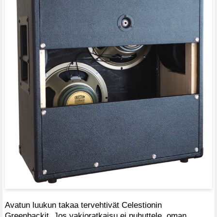
Avatun luukun takaa tervehtivät Celestionin
Greenbackit. Jos vakioratkaisu ei puhuttele, oman