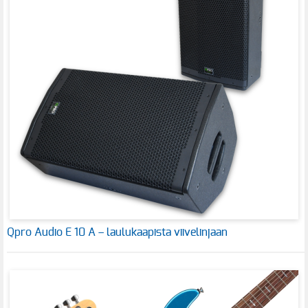
Qpro Audio E 10 A – laulukaapista viivelinjaan