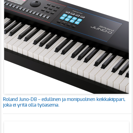
Roland Juno-D8 – edullinen ja monipuolinen keikkakiippari,
joka ei yritä olla työasema.