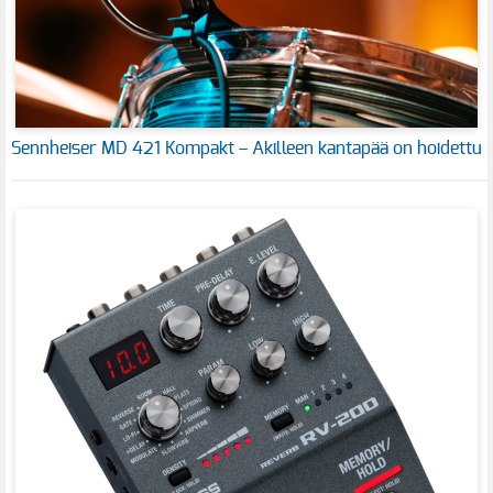
Sennheiser MD 421 Kompakt – Akilleen kantapää on hoidettu