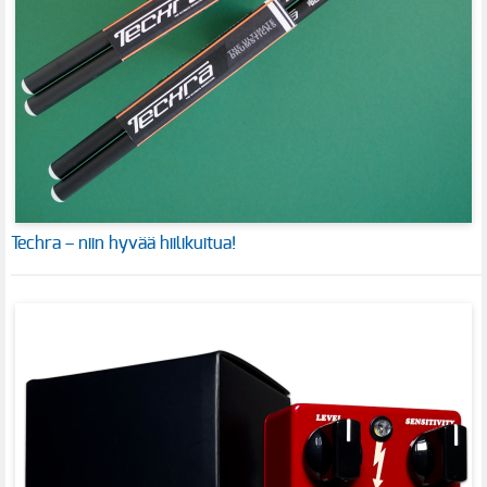
Techra – niin hyvää hiilikuitua!