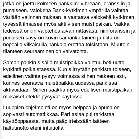
jotka on jaettu kolmeen pankkiin: vihreään, oranssiin ja
punaiseen. Valokehä Bank-kytkimen ympärillä vaihtaa
väriään valinnan mukaan ja vastaava valokehä kytkimen
tyvessä ilmaisee myös aktiivisen muistipaikan. Vaikka
ledeissä onkin valotehoa aivan riittävästi, niin oranssin ja
punaisen sävy on kovin samankaltainen ja niitä on
nopealla vilkaisulla hankala erottaa toisistaan. Muutoin
tilanteen seuraaminen on vaivatonta.
Saman pankin sisällä muistipaikka vaihtuu heti uutta
kytkintä polkaistaessa. Kun siirrytään pankista toiseen,
edellinen valinta pysyy voimassa siihen hetkeen asti,
kunnes seuraava muistipaikka uudessa pankissa
aktivoidaan. Siihen saakka myös edellisen muistipaikan
mukaiset efektit pysyvät käytössä.
Luuppien ohjelmointi on myös helppoa ja apuna on
sopivasti automatiikkaa. Pari asiaa piti tarkistaa
käyttöoppaasta, mutta pääpiirteissään laitteen
haltuunotto eteni intuitiolla.