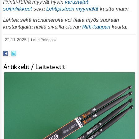
Printti-Riffiä myyvät hyvin
varustetut
soitinliikkeet
sekä
Lehtipisteen myymälät
kautta maan.
Lehteä sekä irtonumeroita voi tilata myös suoraan
kustantajalta näillä sivuilla olevan
Riffi-kaupan
kautta.
22.11.2025
|
Lauri Paloposki
Artikkelit / Laitetestit