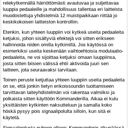
relekytkennällä häiriöttömästi avautuvaa ja suljettavaa
luuppia pedaaleille ja mahdollisuus tallentaa eri laitteista
muodostettuja yhdistelmiä 12 muistipaikkaan riittää jo
keskikokoisen laitteiston kontrolliin.
Etenkin, kun yhteen luuppiin voi kytkeä useita pedaaleita
ketjuksi, johon sisältyviä efektejä voi sitten erikseen
hallinnoida niiden omilla kytkimillä. Jos käytössä on
esimerkiksi useita keskenään vaihtoehtoisia modulaatio-
pedaaleita, ne voi sijoittaa ketjuksi omaan luuppiinsa,
josta sitten biisien välissä ehtii aktivoida juuri sen
laitteen, jota seuraavaksi tarvitaan.
Toinen peruste ketjuttaa yhteen luuppiin useita pedaaleita
on se, että jonkin tietyn erikoissoundin tuottamiseen
tarvittavan laiteyhdistelmän voi rakentaa valmiiksi ja
polkaista sitten käyttöön Kommanderilla. Aikaa ei kulu
yksittäisten kytkinten naksutteluun ja samalla koko
höskä pysyy pois signaalipolulta silloin, kun sitä ei
käytetä.
Signaalipolusta puheen olleen: Kommanderin alkupäässä