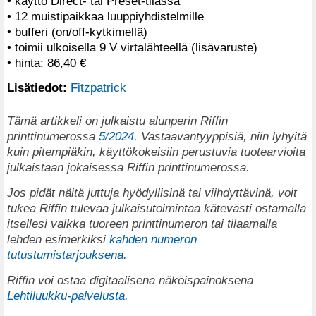
• käyttö Direct- tai Preset-tilassa
• 12 muistipaikkaa luuppiyhdistelmille
• bufferi (on/off-kytkimellä)
• toimii ulkoisella 9 V virtalähteellä (lisävaruste)
• hinta: 86,40 €
Lisätiedot:
Fitzpatrick
Tämä artikkeli on julkaistu alunperin Riffin
printtinumerossa
5/2024
. Vastaavantyyppisiä, niin lyhyitä
kuin pitempiäkin, käyttökokeisiin perustuvia tuotearvioita
julkaistaan jokaisessa Riffin printtinumerossa.
Jos pidät näitä juttuja hyödyllisinä tai viihdyttävinä, voit
tukea Riffin tulevaa julkaisutoimintaa kätevästi ostamalla
itsellesi vaikka tuoreen printtinumeron tai tilaamalla
lehden esimerkiksi
kahden numeron
tutustumistarjouksena.
Riffin voi ostaa digitaalisena näköispainoksena
Lehtiluukku-palvelusta
.