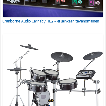
Cranborne Audio Carnaby HE2 – ei lainkaan tavanomainen