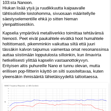
103:sta Nanoon.
Hiukan lisää ytyä ja ruudikkuutta kaipaavalle
tähtisolistille loistohomma, sivuosaan määritellylle
säestyselementille ehkä jo sitten hieman
ylenpalttisestikin.
Kapselia ympäröivä metalliverkko toimittaa tehtävänsä
hienosti. Peet eivät paukahtele eivätkä hoot humahtele
holtittomasti, pikemminkin vaikuttaa siltä että juuri
tässäkin kalvon taipumus vaimentaa omat resonanssinsa
auttaa siistimään lopputulosta silloinkin, kun ilmavirta
hetkellisesti ylittää kapselin vastaanottokyvyn.
Erityisen altis puhureille Nano ei tunnu olevan, mutta
erillisen pop-filtterin käyttö on silti suositeltavaa, kuten
yleensäkin ihmisääntä lähietäisyydeltä taltioitaessa.