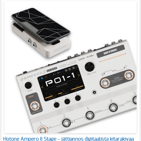
Hotone Ampero II Stage – jättiannos digitaalista kitarakivaa