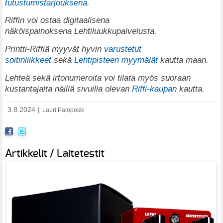
tutustumistarjouksena.
Riffin voi ostaa digitaalisena
näköispainoksena
Lehtiluukkupalvelusta
.
Printti-Riffiä myyvät hyvin
varustetut
soitinliikkeet
sekä
Lehtipisteen myymälät
kautta maan.
Lehteä sekä irtonumeroita voi tilata myös suoraan
kustantajalta näillä sivuilla olevan
Riffi-kaupan
kautta.
3.8.2024
|
Lauri Paloposki
Artikkelit / Laitetestit