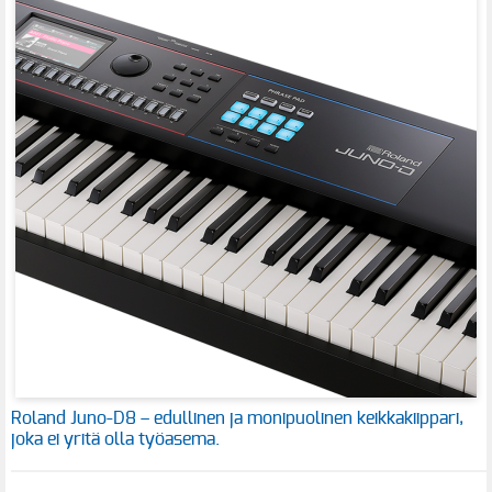
Roland Juno-D8 – edullinen ja monipuolinen keikkakiippari,
joka ei yritä olla työasema.