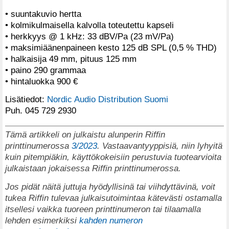
• suuntakuvio hertta
• kolmikulmaisella kalvolla toteutettu kapseli
• herkkyys @ 1 kHz: 33 dBV/Pa (23 mV/Pa)
• maksimiäänenpaineen kesto 125 dB SPL (0,5 % THD)
• halkaisija 49 mm, pituus 125 mm
• paino 290 grammaa
• hintaluokka 900 €
Lisätiedot:
Nordic Audio Distribution Suomi
Puh. 045 729 2930
Tämä artikkeli on julkaistu alunperin Riffin
printtinumerossa
3/2023
. Vastaavantyyppisiä, niin lyhyitä
kuin pitempiäkin, käyttökokeisiin perustuvia tuotearvioita
julkaistaan jokaisessa Riffin printtinumerossa.
Jos pidät näitä juttuja hyödyllisinä tai viihdyttävinä, voit
tukea Riffin tulevaa julkaisutoimintaa kätevästi ostamalla
itsellesi vaikka tuoreen printtinumeron tai tilaamalla
lehden esimerkiksi
kahden numeron