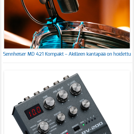
Sennheiser MD 421 Kompakt – Akilleen kantapää on hoidettu