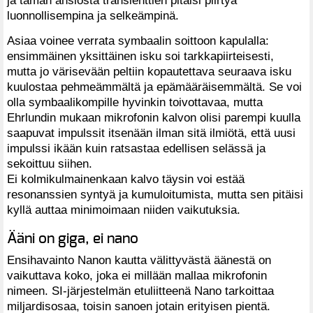
luonnollisempina ja selkeämpinä.
Asiaa voinee verrata symbaalin soittoon kapulalla:
ensimmäinen yksittäinen isku soi tarkkapiirteisesti,
mutta jo värisevään peltiin kopautettava seuraava isku
kuulostaa pehmeämmältä ja epämääräisemmältä. Se voi
olla symbaalikompille hyvinkin toivottavaa, mutta
Ehrlundin mukaan mikrofonin kalvon olisi parempi kuulla
saapuvat impulssit itsenään ilman sitä ilmiötä, että uusi
impulssi ikään kuin ratsastaa edellisen selässä ja
sekoittuu siihen.
Ei kolmikulmainenkaan kalvo täysin voi estää
resonanssien syntyä ja kumuloitumista, mutta sen pitäisi
kyllä auttaa minimoimaan niiden vaikutuksia.
Ääni on giga, ei nano
Ensihavainto Nanon kautta välittyvästä äänestä on
vaikuttava koko, joka ei millään mallaa mikrofonin
nimeen. SI-järjestelmän etuliitteenä Nano tarkoittaa
miljardisosaa, toisin sanoen jotain erityisen pientä.