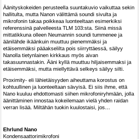
Äänityskokeiden perusteella suuntakuvio vaikuttaa sekin
hallitulta, mutta Nanon välittämä soundi sivulta ja
mikrofonin takaa poikkeaa luonteeltaan esimerkiksi
referenssinä palvelleesta TLM 103:sta. Siinä missä
mittatikkuna olleen Neumannin soundi tummenee ja
äänilähde ikäänkuin muuttuu pienemmäksi ja
etäisemmäksi pääakselilta pois siirryttäessä, säilyy
Nanolla tietynlainen kirkkaus myös aivan
takasuunnastakin. Ääni kyllä muuttuu hiljaisemmaksi ja
etäisemmäksi, mutta miellyttävä selkeys säilyy silti.
Proximity- eli lähietäisyyden aiheuttama korostus on
kohtuullinen ja luonteeltaan sävyisä. Ei siis ihme, että
Nano kuuluu ehdottomasti siihen mikrofoniryhmään, jolla
äänittäminen innostaa kokeilemaan vielä yhden raidan
verran lisää. Miltähän tuokin kuulostaisi, jos…
Ehrlund Nano
Kondensaattorimikrofoni