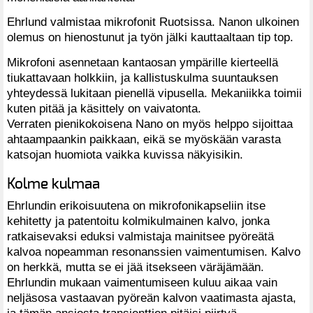
Ehrlund valmistaa mikrofonit Ruotsissa. Nanon ulkoinen
olemus on hienostunut ja työn jälki kauttaaltaan tip top.
Mikrofoni asennetaan kantaosan ympärille kierteellä
tiukattavaan holkkiin, ja kallistuskulma suuntauksen
yhteydessä lukitaan pienellä vipusella. Mekaniikka toimii
kuten pitää ja käsittely on vaivatonta.
Verraten pienikokoisena Nano on myös helppo sijoittaa
ahtaampaankin paikkaan, eikä se myöskään varasta
katsojan huomiota vaikka kuvissa näkyisikin.
Kolme kulmaa
Ehrlundin erikoisuutena on mikrofonikapseliin itse
kehitetty ja patentoitu kolmikulmainen kalvo, jonka
ratkaisevaksi eduksi valmistaja mainitsee pyöreätä
kalvoa nopeamman resonanssien vaimentumisen. Kalvo
on herkkä, mutta se ei jää itsekseen väräjämään.
Ehrlundin mukaan vaimentumiseen kuluu aikaa vain
neljäsosa vastaavan pyöreän kalvon vaatimasta ajasta,
ja tämän ansiosta transienttien pitäisi piirtyä