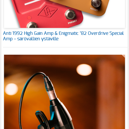
Anti 1992 High Gain Amp & Enigmatic ’82 Overdrive Special
Amp – särövallien ystäville