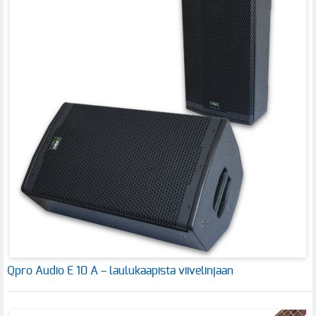
Qpro Audio E 10 A – laulukaapista viivelinjaan