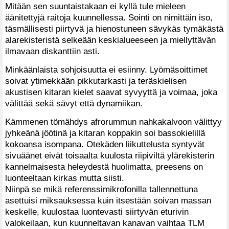
Mitään sen suuntaistakaan ei kyllä tule mieleen
äänitettyjä raitoja kuunnellessa. Sointi on nimittäin iso,
täsmällisesti piirtyvä ja hienostuneen sävykäs tymäkästä
alarekisteristä selkeään keskialueeseen ja miellyttävän
ilmavaan diskanttiin asti.
Minkäänlaista sohjoisuutta ei esiinny. Lyömäsoittimet
soivat ytimekkään pikkutarkasti ja teräskielisen
akustisen kitaran kielet saavat syvyyttä ja voimaa, joka
välittää sekä sävyt että dynamiikan.
Kämmenen tömähdys afrorummun nahkakalvoon välittyy
jyhkeänä jöötinä ja kitaran koppakin soi bassokielillä
kokoansa isompana. Otekäden liikuttelusta syntyvät
sivuäänet eivät toisaalta kuulosta riipiviltä ylärekisterin
kannelmaisesta heleydestä huolimatta, preesens on
luonteeltaan kirkas mutta siisti.
Niinpä se mikä referenssimikrofonilla tallennettuna
asettuisi miksauksessa kuin itsestään soivan massan
keskelle, kuulostaa luontevasti siirtyvän eturivin
valokeilaan, kun kuunneltavan kanavan vaihtaa TLM