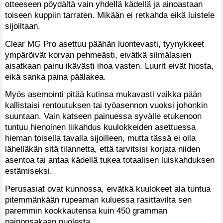
otteeseen pöydältä vain yhdellä kädellä ja ainoastaan
toiseen kuppiin tarraten. Mikään ei retkahda eikä luistele
sijoiltaan.
Clear MG Pro asettuu päähän luontevasti, tyynykkeet
ympäröivät korvan pehmeästi, eivätkä silmälasien
aisatkaan painu ikävästi ihoa vasten. Luurit eivät hiosta,
eikä sanka paina päälakea.
Myös asemointi pitää kutinsa mukavasti vaikka pään
kallistaisi rentoutuksen tai työasennon vuoksi johonkin
suuntaan. Vain katseen painuessa syvälle etukenoon
tuntuu hienoinen liikahdus kuulokkeiden asettuessa
hieman toisella tavalla sijoilleen, mutta tässä ei olla
lähelläkän sitä tilannetta, että tarvitsisi korjata niiden
asentoa tai antaa kädellä tukea totaalisen luiskahduksen
estämiseksi.
Perusasiat ovat kunnossa, eivätkä kuulokeet ala tuntua
pitemmänkään rupeaman kuluessa rasittavilta sen
paremmin kookkautensa kuin 450 gramman
painonsakaan puolesta.