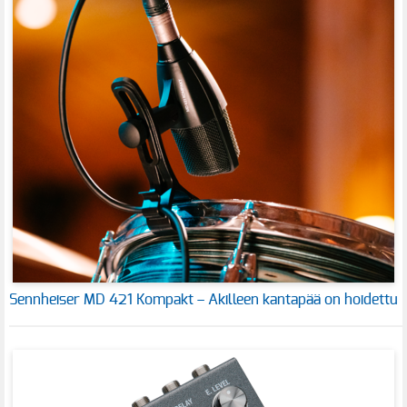
Sennheiser MD 421 Kompakt – Akilleen kantapää on hoidettu