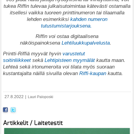
tukea Riffin tulevaa julkaisutoimintaa kätevästi ostamalla
itsellesi vaikka tuoreen printtinumeron tai tilaamalla
lehden esimerkiksi
kahden numeron
tutustumistarjouksena.
Riffin voi ostaa digitaalisena
näköispainoksena
Lehtiluukkupalvelusta
.
Printti-Riffiä myyvät hyvin
varustetut
soitinliikkeet
sekä
Lehtipisteen myymälät
kautta maan.
Lehteä sekä irtonumeroita voi tilata myös suoraan
kustantajalta näillä sivuilla olevan
Riffi-kaupan
kautta.
27.8.2022
|
Lauri Paloposki
Artikkelit / Laitetestit