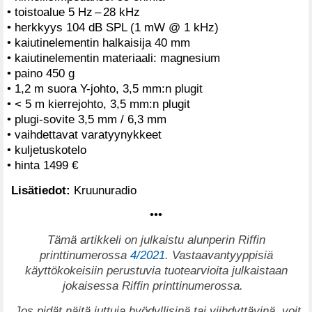
• toistoalue 5 Hz – 28 kHz
• herkkyys 104 dB SPL (1 mW @ 1 kHz)
• kaiutinelementin halkaisija 40 mm
• kaiutinelementin materiaali: magnesium
• paino 450 g
• 1,2 m suora Y-johto, 3,5 mm:n plugit
• < 5 m kierrejohto, 3,5 mm:n plugit
• plugi-sovite 3,5 mm / 6,3 mm
• vaihdettavat varatyynykkeet
• kuljetuskotelo
• hinta 1499 €
Lisätiedot:
Kruunuradio
•••
T
ämä artikkeli on julkaistu alunperin Riffin
printtinumerossa
4/2021
. Vastaavantyyppisiä
käyttökokeisiin perustuvia tuotearvioita julkaistaan
jokaisessa Riffin printtinumerossa.
Jos pidät näitä juttuja hyödyllisinä tai viihdyttävinä, voit