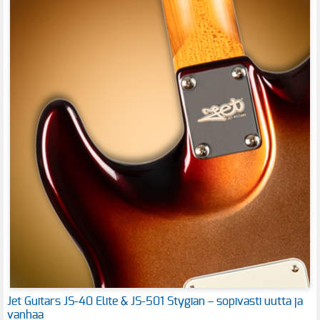
Jet Guitars JS-40 Elite & JS-501 Stygian – sopivasti uutta ja
vanhaa