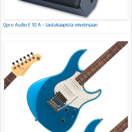
Qpro Audio E 10 A – laulukaapista viivelinjaan