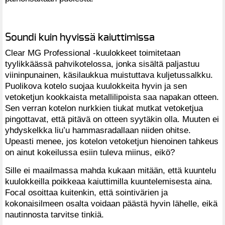
Soundi kuin hyvissä kaiuttimissa
Clear MG Professional -kuulokkeet toimitetaan
tyylikkäässä pahvikotelossa, jonka sisältä paljastuu
viininpunainen, käsilaukkua muistuttava kuljetussalkku.
Puolikova kotelo suojaa kuulokkeita hyvin ja sen
vetoketjun kookkaista metallilipoista saa napakan otteen.
Sen verran kotelon nurkkien tiukat mutkat vetoketjua
pingottavat, että pitävä on otteen syytäkin olla. Muuten ei
yhdyskelkka liu’u hammasradallaan niiden ohitse.
Upeasti menee, jos kotelon vetoketjun hienoinen tahkeus
on ainut kokeilussa esiin tuleva miinus, eikö?
Sille ei maailmassa mahda kukaan mitään, että kuuntelu
kuulokkeilla poikkeaa kaiuttimilla kuuntelemisesta aina.
Focal osoittaa kuitenkin, että sointivärien ja
kokonaisilmeen osalta voidaan päästä hyvin lähelle, eikä
nautinnosta tarvitse tinkiä.