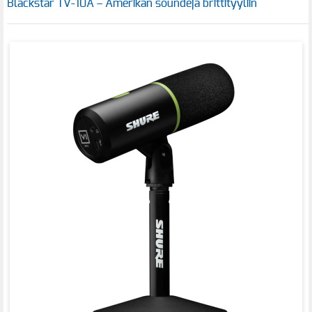
Blackstar TV-10A – Amerikan soundeja brittityyliin