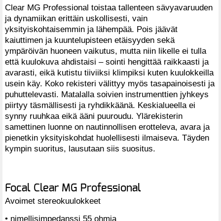
Clear MG Professional toistaa tallenteen sävyavaruuden
ja dynamiikan erittäin uskollisesti, vain
yksityiskohtaisemmin ja lähempää. Pois jäävät
kaiuttimen ja kuuntelupisteen etäisyyden sekä
ympäröivän huoneen vaikutus, mutta niin likelle ei tulla
että kuulokuva ahdistaisi – sointi hengittää raikkaasti ja
avarasti, eikä kutistu tiiviiksi klimpiksi kuten kuulokkeilla
usein käy. Koko rekisteri välittyy myös tasapainoisesti ja
puhuttelevasti. Matalalla soivien instrumenttien jyhkeys
piirtyy täsmällisesti ja ryhdikkäänä. Keskialueella ei
synny ruuhkaa eikä ääni puuroudu. Ylärekisterin
samettinen luonne on nautinnollisen erotteleva, avara ja
pienetkin yksityiskohdat huolellisesti ilmaiseva. Täyden
kympin suoritus, lausutaan siis suositus.
Focal Clear MG Professional
Avoimet stereokuulokkeet
• nimellisimpedanssi 55 ohmia