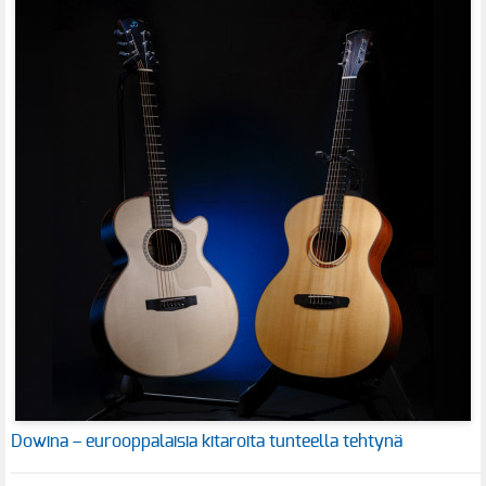
Dowina – eurooppalaisia kitaroita tunteella tehtynä