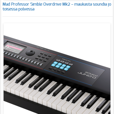
Mad Professor Simble Overdrive Mk2 – maukasta soundia jo
toisessa polvessa