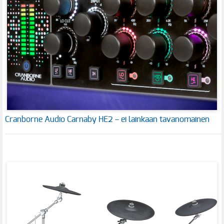
Cranborne Audio Carnaby HE2 – ei lainkaan tavanomainen