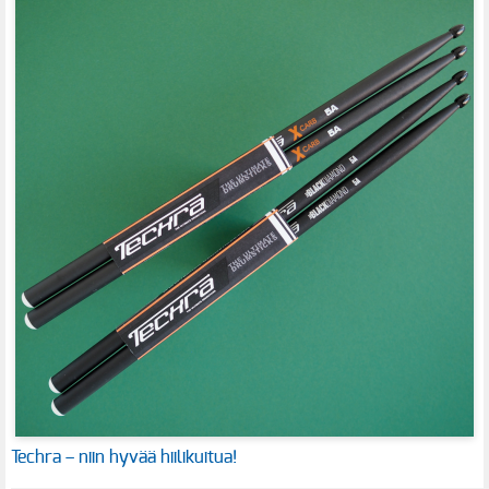
Techra – niin hyvää hiilikuitua!