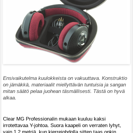
Ensivaikutelma kuulokkeista on vakuuttava. Konstruktio
on jämäkkä, materiaalit miellyttävän tuntuisia ja sangan
mitan säätö pelaa juohean täsmällisesti. Tästä on hyvä
alkaa.
Clear MG Professionalin mukaan kuuluu kaksi
irrotettavaa Y-johtoa. Suora kaapeli on verraten lyhyt,
vain 1,2 metriä, kun kierrejohdolla sitten taas onkin