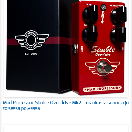
Mad Professor Simble Overdrive Mk2 – maukasta soundia jo
toisessa polvessa