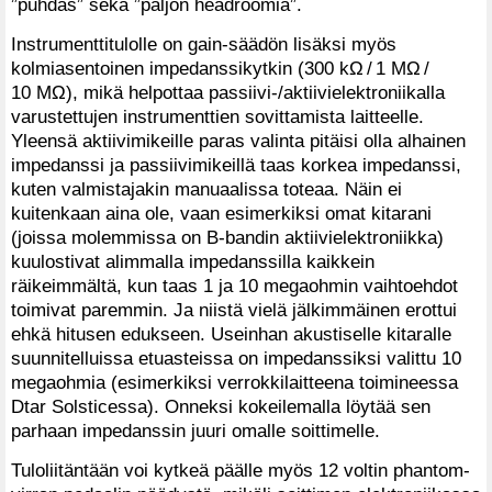
”puhdas” sekä ”paljon headroomia”.
Instrumenttitulolle on gain-säädön lisäksi myös
kolmiasentoinen impedanssikytkin (300 kΩ / 1 MΩ /
10 MΩ), mikä helpottaa passiivi-/aktiivielektroniikalla
varustettujen instrumenttien sovittamista laitteelle.
Yleensä aktiivimikeille paras valinta pitäisi olla alhainen
impedanssi ja passiivimikeillä taas korkea impedanssi,
kuten valmistajakin manuaalissa toteaa. Näin ei
kuitenkaan aina ole, vaan esimerkiksi omat kitarani
(joissa molemmissa on B-bandin aktiivielektroniikka)
kuulostivat alimmalla impedanssilla kaikkein
räikeimmältä, kun taas 1 ja 10 megaohmin vaihtoehdot
toimivat paremmin. Ja niistä vielä jälkimmäinen erottui
ehkä hitusen edukseen. Useinhan akustiselle kitaralle
suunnitelluissa etuasteissa on impedanssiksi valittu 10
megaohmia (esimerkiksi verrokkilaitteena toimineessa
Dtar Solsticessa). Onneksi kokeilemalla löytää sen
parhaan impedanssin juuri omalle soittimelle.
Tuloliitäntään voi kytkeä päälle myös 12 voltin phantom-