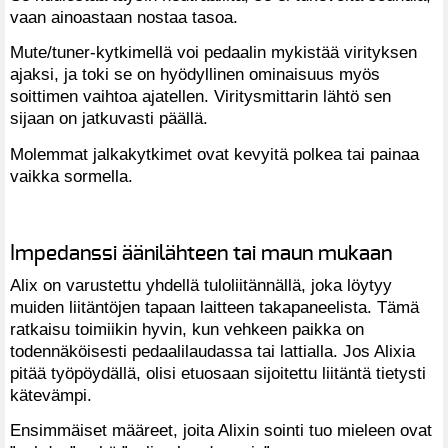
vaan ainoastaan nostaa tasoa.
Mute/tuner-kytkimellä voi pedaalin mykistää virityksen
ajaksi, ja toki se on hyödyllinen ominaisuus myös
soittimen vaihtoa ajatellen. Viritysmittarin lähtö sen
sijaan on jatkuvasti päällä.
Molemmat jalkakytkimet ovat kevyitä polkea tai painaa
vaikka sormella.
Impedanssi äänilähteen tai maun mukaan
Alix on varustettu yhdellä tuloliitännällä, joka löytyy
muiden liitäntöjen tapaan laitteen takapaneelista. Tämä
ratkaisu toimiikin hyvin, kun vehkeen paikka on
todennäköisesti pedaalilaudassa tai lattialla. Jos Alixia
pitää työpöydällä, olisi etuosaan sijoitettu liitäntä tietysti
kätevämpi.
Ensimmäiset määreet, joita Alixin sointi tuo mieleen ovat