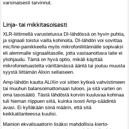
varsinaisesti tarvinnut.
Linja- tai mikkitasoisesti
XLR-liittimellä varustetussa DI-lähdössä on hyvin puhtia,
ja signaali toistui vailla kohinoita. DI-lähdön voi sovittaa
mic/line-painikkeella myös mikrofoniliitännälle sopivaksi
eli alemmalle signaalitasolle, jotta vastaanottava laite ei
yliohjaudu. Tämä on hyvä optio, mikäli käyttää
mikrofonietuastetta värittämässä ääntä tai joutuu muusta
syystä liittämän Alixin sellaiseen.
Amp-lähdön kautta ALiXin voi sitten kytkeä vahvistimeen
tai muuhun balansoimattomaan tuloon, ja sitä varten on
oma tasosäätö. Tästä lähdöstä korviin kuuluvaa kohinaa
tuli hieman riippuen siitä, kuinka isosti Amp-säädintä
avasi. Ei kylläkään siinä määrin, että sitä
keikkatilanteessa kuulisi.
Mainion ekvalisaattorin lisäksi mahdollisia kierto-