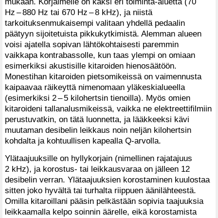
mukaan. Korjaimelle on kaksi eri toiminta-aluetta (70
Hz – 880 Hz tai 670 Hz – 8 kHz), ja niistä
tarkoituksenmukaisempi valitaan yhdellä pedaalin
päätyyn sijoitetuista pikkukytkimistä. Alemman alueen
voisi ajatella sopivan lähtökohtaisesti paremmin
vaikkapa kontrabassolle, kun taas ylempi on omiaan
esimerkiksi akustisille kitaroiden hienosäätöön.
Monestihan kitaroiden pietsomikeissä on vaimennusta
kaipaavaa räikeyttä nimenomaan yläkeskialueella
(esimerkiksi 2 – 5 kilohertsin tienoilla). Myös omien
kitaroideni tallanalusmikeissä, vaikka ne elektreettifilmiin
perustuvatkin, on tätä luonnetta, ja lääkkeeksi kävi
muutaman desibelin leikkaus noin neljän kilohertsin
kohdalta ja kohtuullisen kapealla Q-arvolla.
Ylätaajuuksille on hyllykorjain (nimellinen rajatajuus
2 kHz), ja korostus- tai leikkausvaraa on jälleen 12
desibelin verran. Ylätaajuuksien korostaminen kuulostaa
sitten joko hyvältä tai turhalta riippuen äänilähteestä.
Omilla kitaroillani pääsin pelkästään sopivia taajuuksia
leikkaamalla kelpo soinnin äärelle, eikä korostamista