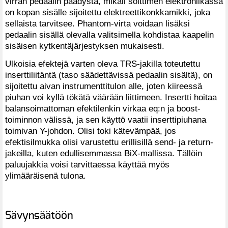
virran pedaalin päädystä, mikäli soittimen elektroniikassa
on kopan sisälle sijoitettu elektreettikonkkamikki, joka
sellaista tarvitsee. Phantom-virta voidaan lisäksi
pedaalin sisällä olevalla valitsimella kohdistaa kaapelin
sisäisen kytkentäjärjestyksen mukaisesti.
Ulkoisia efektejä varten oleva TRS-jakilla toteutettu
inserttiliitäntä (taso säädettävissä pedaalin sisältä), on
sijoitettu aivan instrumenttitulon alle, joten kiireessä
piuhan voi kyllä tökätä väärään liittimeen. Insertti hoitaa
balansoimattoman efektilenkin virkaa eq:n ja boost-
toiminnon välissä, ja sen käyttö vaatii inserttipiuhana
toimivan Y-johdon. Olisi toki kätevämpää, jos
efektisilmukka olisi varustettu erillisillä send- ja return-
jakeilla, kuten edullisemmassa BiX-mallissa. Tällöin
paluujakkia voisi tarvittaessa käyttää myös
ylimääräisenä tulona.
Sävynsäätöön