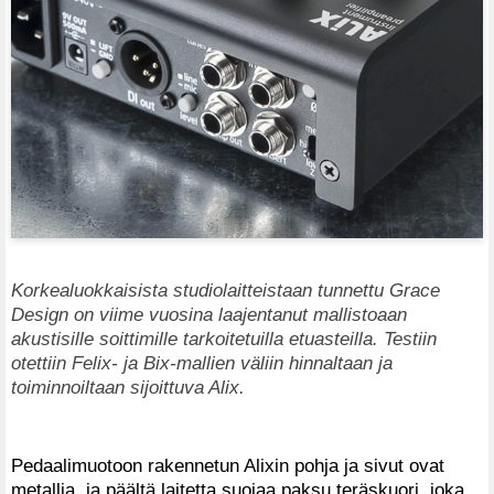
Korkealuokkaisista studiolaitteistaan tunnettu Grace
Design on viime vuosina laajentanut mallistoaan
akustisille soittimille tarkoitetuilla etuasteilla. Testiin
otettiin Felix- ja Bix-mallien väliin hinnaltaan ja
toiminnoiltaan sijoittuva Alix.
Pedaalimuotoon rakennetun Alixin pohja ja sivut ovat
metallia, ja päältä laitetta suojaa paksu teräskuori, joka