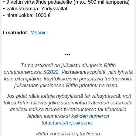
• 9 voltin virtalähde pedaaleille (max. 500 milliampeeria)
• valmistusmaa: Yhdysvallat
• hintaluokka: 1000 €
Lisätiedot:
Msonic
•••
Tämä artikkeli on julkaistu alunperin Riffin
printtinumerossa
5/2022
. Vastaavantyyppisiä, niin lyhyitä
kuin pitempiäkin, käyttökokeisiin perustuvia tuotearvioita
julkaistaan jokaisessa Riffin printtinumerossa.
Jos pidät näitä juttuja hyödyllisinä tai viihdyttävinä, voit
tukea Riffin tulevaa julkaisutoimintaa kätevästi ostamalla
itsellesi vaikka tuoreen printtinumeron tai tilaamalla
lehden esimerkiksi
kahden numeron
tutustumistarjouksena.
Riffin voi ostaa digitaalisena