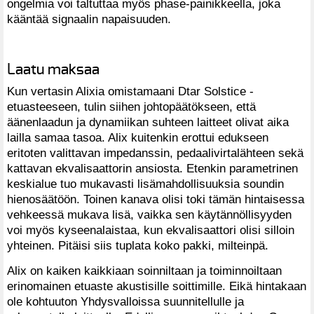
ongelmia voi taltuttaa myös phase-painikkeella, joka
kääntää signaalin napaisuuden.
Laatu maksaa
Kun vertasin Alixia omistamaani Dtar Solstice -
etuasteeseen, tulin siihen johtopäätökseen, että
äänenlaadun ja dynamiikan suhteen laitteet olivat aika
lailla samaa tasoa. Alix kuitenkin erottui edukseen
eritoten valittavan impedanssin, pedaalivirtalähteen sekä
kattavan ekvalisaattorin ansiosta. Etenkin parametrinen
keskialue tuo mukavasti lisämahdollisuuksia soundin
hienosäätöön. Toinen kanava olisi toki tämän hintaisessa
vehkeessä mukava lisä, vaikka sen käytännöllisyyden
voi myös kyseenalaistaa, kun ekvalisaattori olisi silloin
yhteinen. Pitäisi siis tuplata koko pakki, milteinpä.
Alix on kaiken kaikkiaan soinniltaan ja toiminnoiltaan
erinomainen etuaste akustisille soittimille. Eikä hintakaan
ole kohtuuton Yhdysvalloissa suunnitellulle ja