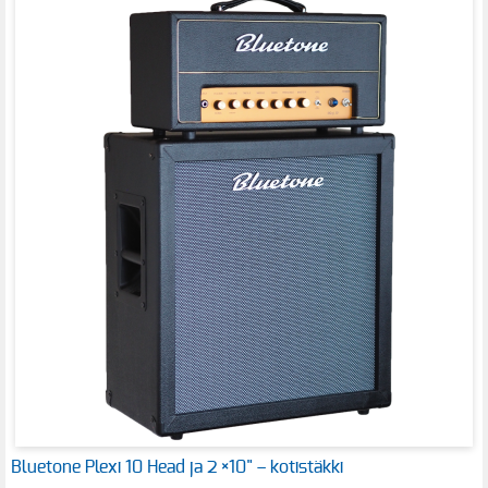
Bluetone Plexi 10 Head ja 2 ×10" – kotistäkki