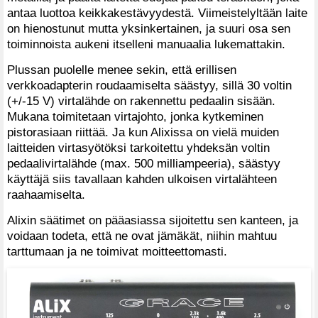
antaa luottoa keikkakestävyydestä. Viimeistelyltään laite
on hienostunut mutta yksinkertainen, ja suuri osa sen
toiminnoista aukeni itselleni manuaalia lukemattakin.
Plussan puolelle menee sekin, että erillisen
verkkoadapterin roudaamiselta säästyy, sillä 30 voltin
(+/-15 V) virtalähde on rakennettu pedaalin sisään.
Mukana toimitetaan virtajohto, jonka kytkeminen
pistorasiaan riittää. Ja kun Alixissa on vielä muiden
laitteiden virtasyötöksi tarkoitettu yhdeksän voltin
pedaalivirtalähde (max. 500 milliampeeria), säästyy
käyttäjä siis tavallaan kahden ulkoisen virtalähteen
raahaamiselta.
Alixin säätimet on pääasiassa sijoitettu sen kanteen, ja
voidaan todeta, että ne ovat jämäkät, niihin mahtuu
tarttumaan ja ne toimivat moitteettomasti.