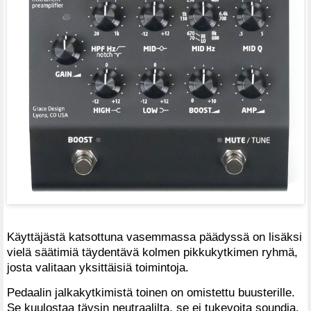
Käyttäjästä katsottuna vasemmassa päädyssä on lisäksi
vielä säätimiä täydentävä kolmen pikkukytkimen ryhmä,
josta valitaan yksittäisiä toimintoja.
Pedaalin jalkakytkimistä toinen on omistettu buusterille.
Se kuulostaa täysin neutraalilta, se ei tukevoita soundia,