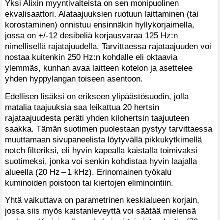
Yksi Alixin myyntivalteista on sen monipuolinen
ekvalisaattori. Alataajuuksien ruotuun laittaminen (tai
korostaminen) onnistuu ensinnäkin hyllykorjaimella,
jossa on +/-12 desibeliä korjausvaraa 125 Hz:n
nimellisellä rajatajuudella. Tarvittaessa rajataajuuden voi
nostaa kuitenkin 250 Hz:n kohdalle eli oktaavia
ylemmäs, kunhan avaa laitteen kotelon ja asettelee
yhden hyppylangan toiseen asentoon.
Edellisen lisäksi on erikseen ylipäästösuodin, jolla
matalia taajuuksia saa leikattua 20 hertsin
rajataajuudesta peräti yhden kilohertsin taajuuteen
saakka. Tämän suotimen puolestaan pystyy tarvittaessa
muuttamaan sivupaneelista löytyvällä pikkukytkimellä
notch filteriksi, eli hyvin kapealla kaistalla toimivaksi
suotimeksi, jonka voi senkin kohdistaa hyvin laajalla
alueella (20 Hz – 1 kHz). Erinomainen työkalu
kuminoiden poistoon tai kiertojen eliminointiin.
Yhtä vaikuttava on parametrinen keskialueen korjain,
jossa siis myös kaistanleveyttä voi säätää mielensä