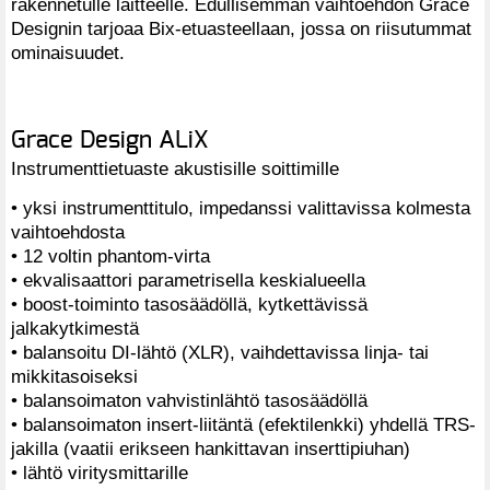
rakennetulle laitteelle. Edullisemman vaihtoehdon Grace
Designin tarjoaa Bix-etuasteellaan, jossa on riisutummat
ominaisuudet.
Grace Design ALiX
Instrumenttietuaste akustisille soittimille
• yksi instrumenttitulo, impedanssi valittavissa kolmesta
vaihtoehdosta
• 12 voltin phantom-virta
• ekvalisaattori parametrisella keskialueella
• boost-toiminto tasosäädöllä, kytkettävissä
jalkakytkimestä
• balansoitu DI-lähtö (XLR), vaihdettavissa linja- tai
mikkitasoiseksi
• balansoimaton vahvistinlähtö tasosäädöllä
• balansoimaton insert-liitäntä (efektilenkki) yhdellä TRS-
jakilla (vaatii erikseen hankittavan inserttipiuhan)
• lähtö viritysmittarille