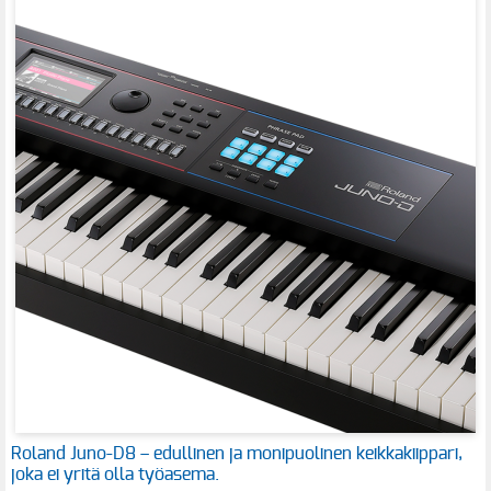
Roland Juno-D8 – edullinen ja monipuolinen keikkakiippari,
joka ei yritä olla työasema.