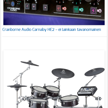
Cranborne Audio Carnaby HE2 – ei lainkaan tavanomainen