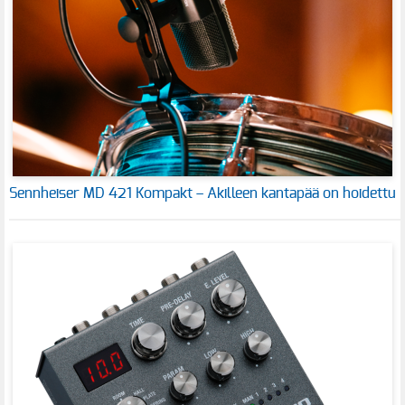
Sennheiser MD 421 Kompakt – Akilleen kantapää on hoidettu