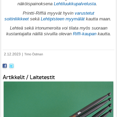
näköispainoksena
Lehtiluukkupalvelusta
.
Printti-Riffiä myyvät hyvin
varustetut
soitinliikkeet
sekä
Lehtipisteen myymälät
kautta maan.
Lehteä sekä irtonumeroita voi tilata myös suoraan
kustantajalta näillä sivuilla olevan
Riffi-kaupan
kautta.
2.12.2023
|
Timo Östman
Artikkelit / Laitetestit