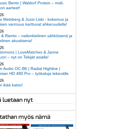
sic Bento | Waldorf Protein – midi-
on aarteet!
026
 Metsberg & Jussi Liski - kokemus ja
sen varmuus karttuvat ahkeruudella!
026
 & Riento – nailonkielinen sähköisenä ja
elinen akustisena!
026
immons | LoveMatches & Janne
ori – nyt on Tekijät asialla!
026
an Audio OC-B6 | Radial Highline |
iser HD 480 Pro – työkaluja tekevälle
026
ei ikää katso!
ä luetaan nyt
tathan myös nämä