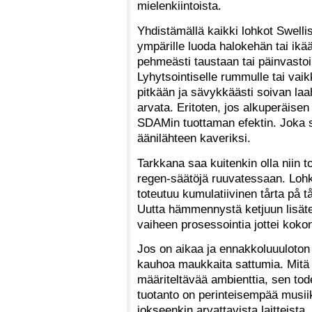
mielenkiintoista.
Yhdistämällä kaikki lohkot Swelli
ympärille luoda halokehän tai ikä
pehmeästi taustaan tai päinvastoi
Lyhytsointiselle rummulle tai vaikk
pitkään ja sävykkäästi soivan laa
arvata. Eritoten, jos alkuperäisen
SDAMin tuottaman efektin. Joka s
äänilähteen kaveriksi.
Tarkkana saa kuitenkin olla niin 
regen-säätöjä ruuvatessaan. Lohko
toteutuu kumulatiivinen tårta på 
Uutta hämmennystä ketjuun lisäte
vaiheen prosessointia jottei kok
Jos on aikaa ja ennakkoluuuloton 
kauhoa maukkaita sattumia. Mitä 
määriteltävää ambienttia, sen to
tuotanto on perinteisempää musiik
jokseenkin arvattavista laitteista,