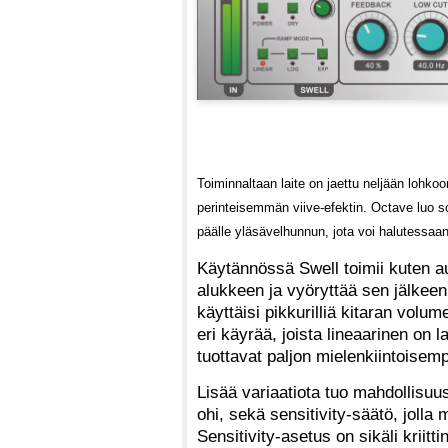
Toiminnaltaan laite on jaettu neljään lohkoo
perinteisemmän viive-efektin. Octave luo s
päälle yläsävelhunnun, jota voi halutessaan
Käytännössä Swell toimii kuten a
alukkeen ja vyöryttää sen jälkee
käyttäisi pikkurilliä kitaran volu
eri käyrää, joista lineaarinen on l
tuottavat paljon mielenkiintoisem
Lisää variaatiota tuo mahdollisuus
ohi, sekä sensitivity-säätö, jolla
Sensitivity-asetus on sikäli kriitt