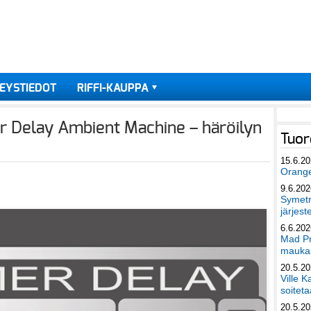
EYSTIEDOT
RIFFI-KAUPPA
 Delay Ambient Machine – häröilyn
Tuor
15.6.2
Orang
9.6.202
Symetri
järjest
6.6.202
Mad Pr
maukas
20.5.2
Ville K
soiteta
20.5.2