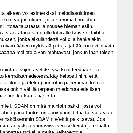
stä alkaen voi esimerkiksi melodiasoittimen
änkuin varjostuksen, jolla stemma liimautuu
n: irtoaa taustasta ja nousee hieman esiin.
a staccatona soitetulle kitaralle taas voi loihtia
huksen, jonka alkulähdettä voi olla hankalakin
 kuivan äänen mykistää pois ja jättää kuuluville vain
aattaa mallata aivan mahtavasti jonkun ihan toisen
toiminta-aikojen asetuksissa kuin feedback- ja
 kerrallaan edetessä käy helposti niin, että
tårta -ilmiö ja efekti puuroutuu pahemman kerran.
ssä onkin välillä tarpeen miedontaa edellisen
onaisuus karkaa lapasesta.
mieli, SDAM on mitä mainioin pakki, josta voi
lähempänä tuotos on äänisuunnittelua tai vaikeasti
dennäköisemmin SDAMin efektit palkitsevat. Jos
kia tai tykkää suoraviivaisen selkeistä ja ennalta
 kannattaa tutkailla muita vaihtoehtoja.