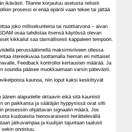
 ikävästi. Tilanne korjautuu asetusta reilusti
olloin prosessi ei enää epäröi vaan tekee tai jättää
taa joko millisekunteina tai nuottiarvona – aivan
 SDAM osaa tahdistaa itsensä käytössä olevan
iset kikkailut saa täsmällisesti kappaleen tempoon.
viidellä perussäätimellä maksimiviiveen ollessa
jentaa stereokuvaa tuottamalla hieman eri mittaiset
navalle, Feedback kontrolloi ker­taus­ten määrää. Ja
layn soundia pääsee muokkaamaan varsin pätevästi.
ovikelpoista kaunoa, niin loput kaksi keskittyvät
 äänen alapuolelle oktaavin eikä sitä kauniisti
in on paikkansa ja säätäjän hyppysissä ovat silti
in prosessiin ohjattavan signaalin määrä. Jos
usta kuuloaistia hienovaraisesti herättelevällä
ataan jatkuvampaa ja kuulijan tajuntaan taatusti
 sekin onnistuu.