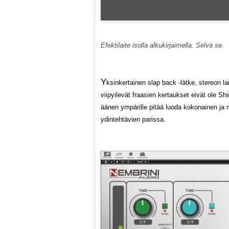
Efektilaite isolla alkukirjaimella. Selvä se.
Y
ksinkertainen slap back -lätke, stereon la
viipyilevät fraasien kertaukset eivät ole
äänen ympärille pitää luoda kokonainen ja
ydintehtävien parissa.