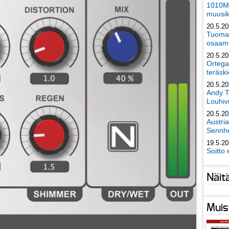
1010Mu
muusik
20.5.2
Tuomas
osaami
20.5.2
Ortega
teräski
20.5.2
Andy T
Louhivu
20.5.2
Austri
Sennhe
19.5.2
Soitto 
Näit
Muis