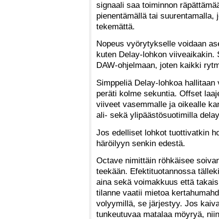
signaali saa toiminnon räpättämään
pienentämällä tai suurentamalla, j
tekemättä.
Nopeus vyörytykselle voidaan aset
kuten Delay-lohkon viiveaikakin.
DAW-ohjelmaan, joten kaikki rytm
Simppeliä Delay-lohkoa hallitaan 
peräti kolme sekuntia. Offset laa
viiveet vasemmalle ja oikealle ka
ali- sekä ylipäästösuotimilla de
Jos edelliset lohkot tuottivatkin h
häröilyyn senkin edestä.
Octave nimittäin röhkäisee soivan
teekään. Efektituotannossa tällek
aina sekä voimakkuus että takais
tilanne vaatii mietoa kertahumahd
volyymillä, se järjestyy. Jos kaiv
tunkeutuvaa matalaa möyryä, niin