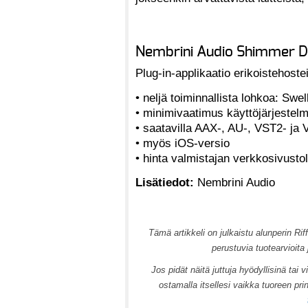
Nembrini Audio Shimmer 
Plug-in-applikaatio erikoistehostei
• neljä toiminnallista lohkoa: Sw
• minimivaatimus käyttöjärjestel
• saatavilla AAX-, AU-, VST2- j
• myös iOS-versio
• hinta valmistajan verkkosivustol
Lisätiedot:
Nembrini Audio
T
ämä artikkeli on julkaistu alunperin Ri
perustuvia tuotearvioita
Jos pidät näitä juttuja hyödyllisinä tai v
ostamalla itsellesi vaikka tuoreen pri