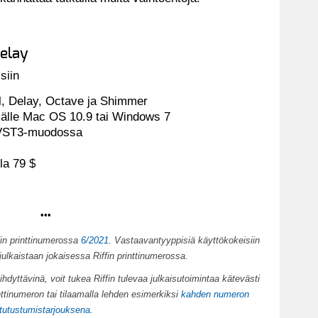
Delay
siin
ell, Delay, Octave ja Shimmer
mälle Mac OS 10.9 tai Windows 7
a VST3-muodossa
la 79 $
•••
ffin printtinumerossa
6/2021
. Vastaavantyyppisiä käyttökokeisiin
 julkaistaan jokaisessa Riffin printtinumerossa.
iihdyttävinä, voit tukea Riffin tulevaa julkaisutoimintaa kätevästi
nttinumeron tai tilaamalla lehden esimerkiksi
kahden numeron
tutustumistarjouksena.