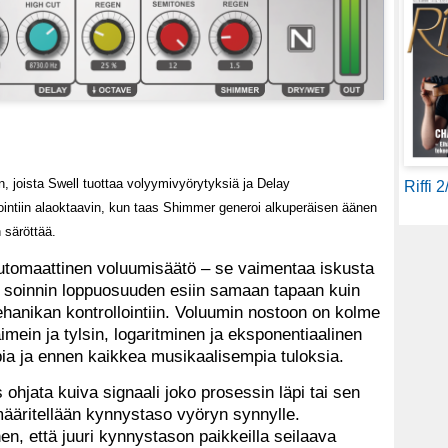
n, joista Swell tuottaa volyymivyörytyksiä ja Delay
Riffi 
ointiin alaoktaavin, kun taas Shimmer generoi alkuperäisen äänen
 säröttää.
utomaattinen voluumi­säätö – se vaimentaa iskusta
n soinnin loppuosuuden esiin samaan tapaan kuin
mehanikan kontrollointiin. Voluumin nostoon on kolme
aimein ja tylsin, logaritminen ja eksponentiaalinen
pia ja ennen kaikkea musikaalisempia tuloksia.
 ohjata kuiva signaali joko prosessin läpi tai sen
 määritellään kynnystaso vyöryn synnylle.
inen, että juuri kynnystason paikkeilla seilaava