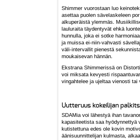
Shimmer vuorostaan luo keinoteko
asettaa puolen sävelaskeleen por
alkuperäistä ylemmäs. Musiikillis
lauluraita täydentyvät ehkä luon
hunnulla, joka ei sotke harmoniaa
ja muissa ei-niin-vahvasti sävella
väli-intervallit pienestä sekunnis
moukaisevan hännän.
Ekstrana Shimmerissä on Distortion
voi miksata kevyesti rispaantuvan
vingahtelee ja ujeltaa vienosti ta
Uutteruus kokeilijan palkit
SDAMia voi lähestyä ihan tavanoma
kapasiteetista saa hyödynnettyä v
kutistettuna edes ole kovin motiv
äänisuunnittelijan kulmasta, alka