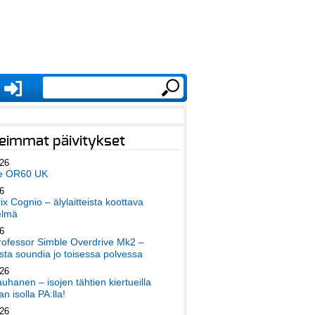
eimmat päivitykset
026
e OR60 UK
6
x Cognio – älylaitteista koottava
elmä
6
ofessor Simble Overdrive Mk2 –
ta soundia jo toisessa polvessa
026
auhanen – isojen tähtien kiertueilla
an isolla PA:lla!
026