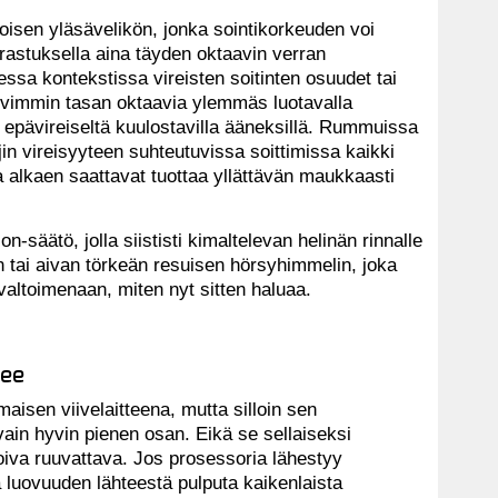
isen yläsävelikön, jonka sointikorkeuden voi
rastuksella aina täyden oktaavin verran
essa kontekstissa vireisten soitinten osuudet tai
tevimmin tasan oktaavia ylemmäs luotavalla
 epävireiseltä kuulostavilla ääneksillä. Rummuissa
jin vireisyyteen suhteutuvissa soittimissa kaikki
ta alkaen saattavat tuottaa yllättävän maukkaasti
-säätö, jolla siististi kimaltelevan helinän rinnalle
 tai aivan törkeän resuisen hörsyhimmelin, joka
i valtoimenaan, miten nyt sitten haluaa.
see
isen viivelaitteena, mutta silloin sen
ain hyvin pienen osan. Eikä se sellaiseksi
oiva ruuvattava. Jos prosessoria lähestyy
a luovuuden lähteestä pulputa kaikenlaista