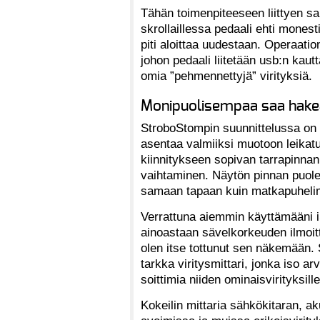
Tähän toimenpiteeseen liittyen san
skrollaillessa pedaali ehti mone
piti aloittaa uudestaan. Operaati
johon pedaali liitetään usb:n kau
omia ”pehmennettyjä” virityksiä.
Monipuolisempaa saa hake
StroboStompin suunnittelussa on 
asentaa valmiiksi muotoon leikatu
kiinnitykseen sopivan tarrapinna
vaihtaminen. Näytön pinnan puoles
samaan tapaan kuin matkapuheli
Verrattuna aiemmin käyttämääni i
ainoastaan sävelkorkeuden ilmoitt
olen itse tottunut sen näkemään.
tarkka viritysmittari, jonka iso arv
soittimia niiden ominaisvirityksille
Kokeilin mittaria sähkökitaran, ak