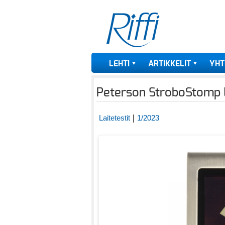
LEHTI
ARTIKKELIT
YHT
Peterson StroboStomp LE
|
Laitetestit
1/2023