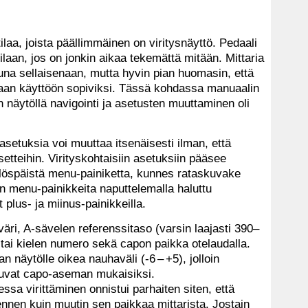
laa, joista päällimmäinen on viritysnäyttö. Pedaali
tilaan, jos on jonkin aikaa tekemättä mitään. Mittaria
tuna sellaisenaan, mutta hyvin pian huomasin, että
an käyttöön sopiviksi. Tässä kohdassa manuaalin
n näytöllä navigointi ja asetusten muuttaminen oli
asetuksia voi muuttaa itsenäisesti ilman, että
etteihin. Virityskohtaisiin asetuksiin pääsee
ylöspäistä menu-painiketta, kunnes rataskuvake
een menu-painikkeita naputtelemalla haluttu
plus- ja miinus-painikkeilla.
väri, A-sävelen referenssitaso (varsin laajasti 390–
i tai kielen numero sekä capon paikka otelaudalla.
 näytölle oikea nauhaväli (-6 – +5), jolloin
tuvat capo-aseman mukaisiksi.
ssa virittäminen onnistui parhaiten siten, että
 ennen kuin muutin sen paikkaa mittarista. Jostain