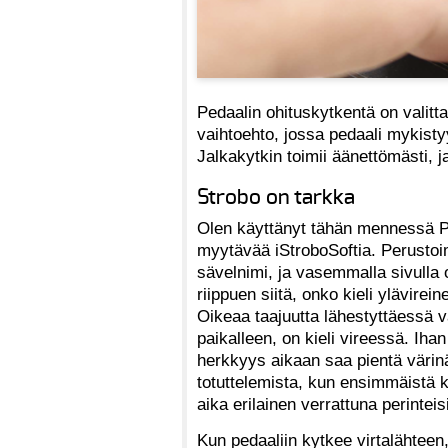
Pedaalin ohituskytkentä on valitta
vaihtoehto, jossa pedaali mykistyy
Jalkakytkin toimii äänettömästi, 
Strobo on tarkka
Olen käyttänyt tähän mennessä P
myytävää iStroboSoftia. Perustoi
sävelnimi, ja vasemmalla sivulla 
riippuen siitä, onko kieli ylävirei
Oikeaa taajuutta lähestyttäessä v
paikalleen, on kieli vireessä. Iha
herkkyys aikaan saa pientä värinä
totuttelemista, kun ensimmäistä k
aika erilainen verrattuna perinteisi
Kun pedaaliin kytkee virtalähtee