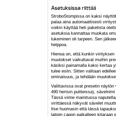
Asetuksissa riittää
StroboStompissa on kaksi näyttöti
palaa aina automaattisesti viritys
voikin käyttää heti paketista otet
asetuksia kannattaa muokata oma
lukeminen oli tarpeen. Sen jälkee
helppoa.
Hienoa on, että kunkin virityksen 
muutokset vaikuttavat muihin pres
käsiksi painamalla kaksi kertaa 
tulee esiin. Sitten valitaan edell
ominaisuus, ja tehdään muutokset 
Valittavissa ovat presetin näytön 
490 hertsin puitteissa), sävelnim
Tässä viime mainitussa naputellaan
virittäessä näkyvät sävelet muut
Itse huomasin että tässä tapaukse
laitoin capon paikalleen kitaraan