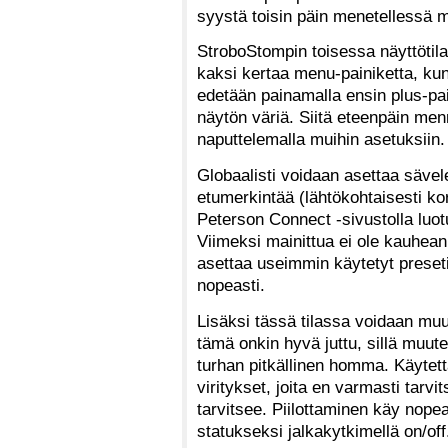
syystä toisin päin menetellessä mit
StroboStompin toisessa näyttötil
kaksi kertaa menu-painiketta, ku
edetään painamalla ensin plus-pai
näytön väriä. Siitä eteenpäin m
naputtelemalla muihin asetuksiin.
Globaalisti voidaan asettaa säve
etumerkintää (lähtökohtaisesti ko
Peterson Connect -sivustolla luo
Viimeksi mainittua ei ole kauhean
asettaa useimmin käytetyt presetit
nopeasti.
Lisäksi tässä tilassa voidaan muu
tämä onkin hyvä juttu, sillä muute
turhan pitkällinen homma. Käytettä
viritykset, joita en varmasti tarv
tarvitsee. Piilottaminen käy nopeas
statukseksi jalkakytkimellä on/off