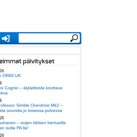
eimmat päivitykset
026
e OR60 UK
6
x Cognio – älylaitteista koottava
elmä
6
ofessor Simble Overdrive Mk2 –
ta soundia jo toisessa polvessa
026
auhanen – isojen tähtien kiertueilla
an isolla PA:lla!
026