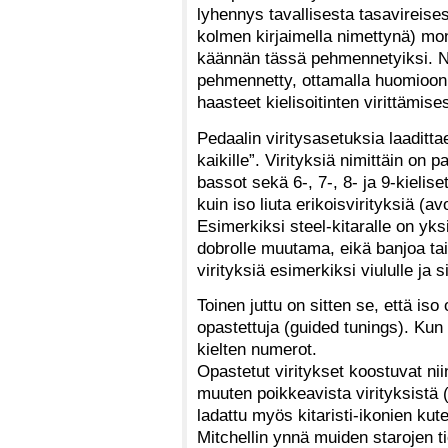
lyhennys tavallisesta tasavireises
kolmen kirjaimella nimettynä) mon
käännän tässä pehmennetyiksi. Nii
pehmennetty, ottamalla huomioon e
haasteet kielisoitinten virittämis
Pedaalin viritysasetuksia laaditt
kaikille”. Virityksiä nimittäin on pa
bassot sekä 6-, 7-, 8- ja 9-kieliset
kuin iso liuta erikoisvirityksiä (av
Esimerkiksi steel-kitaralle on yk
dobrolle muutama, eikä banjoa tai
virityksiä esimerkiksi viululle ja si
Toinen juttu on sitten se, että is
opastettuja (guided tunings). Kun n
kielten numerot.
Opastetut viritykset koostuvat niin
muuten poikkeavista virityksistä 
ladattu myös kitaristi-ikonien ku
Mitchellin ynnä muiden starojen ti