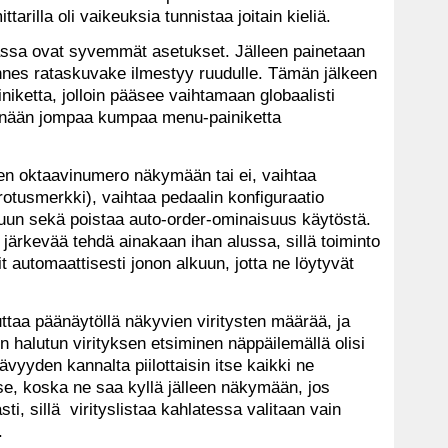
tarilla oli vaikeuksia tunnistaa joitain kieliä.
assa ovat syvemmät asetukset. Jälleen painetaan
nnes rataskuvake ilmestyy ruudulle. Tämän jälkeen
niketta, jolloin pääsee vaihtamaan globaalisti
ennään jompaa kumpaa menu-painiketta
len oktaavinumero näkymään tai ei, vaihtaa
rotusmerkki), vaihtaa pedaalin konfiguraatio
tuun sekä poistaa auto-order-ominaisuus käytöstä.
 järkevää tehdä ainakaan ihan alussa, sillä toiminto
 automaattisesti jonon alkuun, jotta ne löytyvät
ttaa päänäytöllä näkyvien viritysten määrää, ja
n halutun virityksen etsiminen näppäilemällä olisi
vyyden kannalta piilottaisin itse kaikki ne
itse, koska ne saa kyllä jälleen näkymään, jos
ti, sillä virityslistaa kahlatessa valitaan vain
.