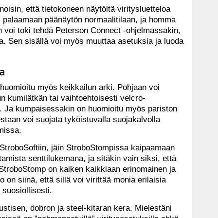
oisin, että tietokoneen näytöltä viritysluetteloa
sti palaamaan päänäytön normaalitilaan, ja homma
on voi toki tehdä Peterson Connect -ohjelmassakin,
tta. Sen sisällä voi myös muuttaa asetuksia ja luoda
a
huomioitu myös keikkailun arki. Pohjaan voi
n kumilätkän tai vaihtoehtoisesti velcro-
n. Ja kumpaisessakin on huomioitu myös pariston
taan voi suojata tyköistuvalla suojakalvolla
missa.
StroboSoftiin, jäin StroboStompissa kaipaamaan
amista senttilukemana, ja sitäkin vain siksi, että
 StroboStomp on kaiken kaikkiaan erinomainen ja
o on siinä, että sillä voi virittää monia erilaisia
 suosiollisesti.
ustisen, dobron ja steel-kitaran kera. Mielestäni