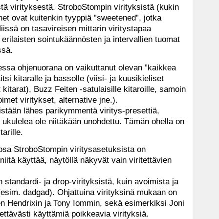
tä virityksestä. StroboStompin virityksistä (kukin
et ovat kuitenkin tyyppiä ”sweetened”, jotka
ssä on tasavireisen mittarin viritystapaa
rilaisten sointukäännösten ja intervallien tuomat
essä.
aessa ohjenuorana on vaikuttanut olevan ”kaikkea
itsi kitaralle ja bassolle (viisi- ja kuusikieliset
 kitarat), Buzz Feiten -satulaisille kitaroille, samoin
oimet viritykset, alternative jne.).
sistään lähes parikymmentä viritys-presettiä,
 ukulelea ole niitäkään unohdettu. Tämän ohella on
tarille.
o osa StroboStompin viritysasetuksista on
iitä käyttää, näytöllä näkyvät vain viritettävien
 standardi- ja drop-virityksistä, kuin avoimista ja
(esim. dadgad). Ohjattuina virityksinä mukaan on
ten Hendrixin ja Tony Iommin, sekä esimerkiksi Joni
ettävästi käyttämiä poikkeavia virityksiä.