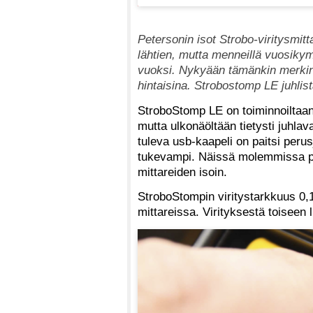
Petersonin isot Strobo-viritysmitta
lähtien, mutta menneillä vuosikym
vuoksi. Nykyään tämänkin merkin v
hintaisina. Strobostomp LE juhlist
StroboStomp LE on toiminnoiltaa
mutta ulkonäöltään tietysti juhla
tuleva usb-kaapeli on paitsi peru
tukevampi. Näissä molemmissa ped
mittareiden isoin.
StroboStompin viritystarkkuus 0,1
mittareissa. Virityksestä toiseen l