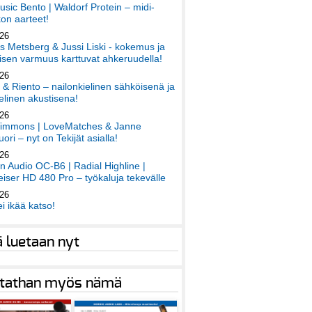
sic Bento | Waldorf Protein – midi-
on aarteet!
026
 Metsberg & Jussi Liski - kokemus ja
sen varmuus karttuvat ahkeruudella!
026
 & Riento – nailonkielinen sähköisenä ja
elinen akustisena!
026
immons | LoveMatches & Janne
ori – nyt on Tekijät asialla!
026
an Audio OC-B6 | Radial Highline |
iser HD 480 Pro – työkaluja tekevälle
026
ei ikää katso!
ä luetaan nyt
tathan myös nämä