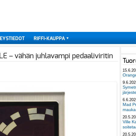
EYSTIEDOT
RIFFI-KAUPPA
 – vähän juhlavampi pedaaliviritin
Tuor
15.6.2
Orang
9.6.202
Symetri
järjest
6.6.202
Mad Pr
maukas
20.5.2
Ville K
soiteta
20.5.2