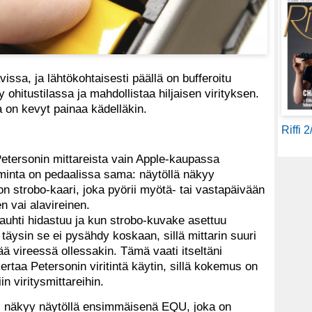
vissa, ja lähtökohtaisesti päällä on bufferoitu
 ohitustilassa ja mahdollistaa hiljaisen virityksen.
ja on kevyt painaa kädelläkin.
Riffi 
etersonin mittareista vain Apple-kaupassa
minta on pedaalissa sama: näytöllä näkyy
on strobo-kaari, joka pyörii myötä- tai vastapäivään
nen vai alavireinen.
auhti hidastuu ja kun strobo-kuvake asettuu
n täysin se ei pysähdy koskaan, sillä mittarin suuri
ä vireessä ollessakin. Tämä vaati itseltäni
ertaa Petersonin viritintä käytin, sillä kokemus on
in viritysmittareihin.
n, näkyy näytöllä ensimmäisenä EQU, joka on