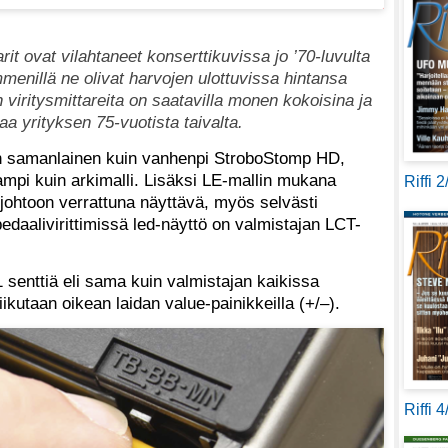
rit ovat vilahtaneet konserttikuvissa jo ’70-luvulta
menillä ne olivat harvojen ulottuvissa hintansa
iritysmittareita on saatavilla monen kokoisina ja
aa yrityksen 75-vuotista taivalta.
n samanlainen kuin vanhenpi StroboStomp HD,
vampi kuin arkimalli. Lisäksi LE-mallin mukana
Riffi 
sjohtoon verrattuna näyttävä, myös selvästi
aalivirittimissä led-näyttö on valmistajan LCT-
 senttiä eli sama kuin valmistajan kaikissa
iikutaan oikean laidan value-painikkeilla (+/–).
Riffi 