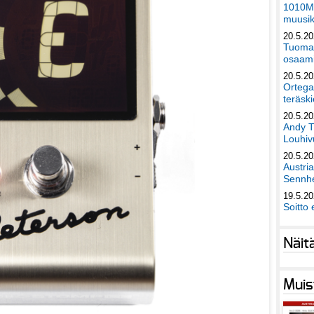
1010Mu
muusik
20.5.2
Tuomas
osaami
20.5.2
Ortega
teräski
20.5.2
Andy T
Louhivu
20.5.2
Austri
Sennhe
19.5.2
Soitto 
Näit
Muis