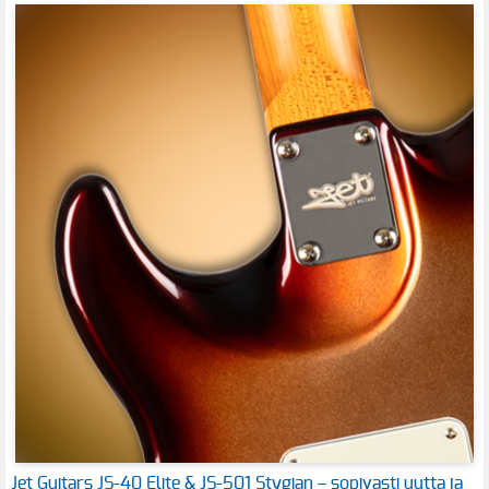
Jet Guitars JS-40 Elite & JS-501 Stygian – sopivasti uutta ja