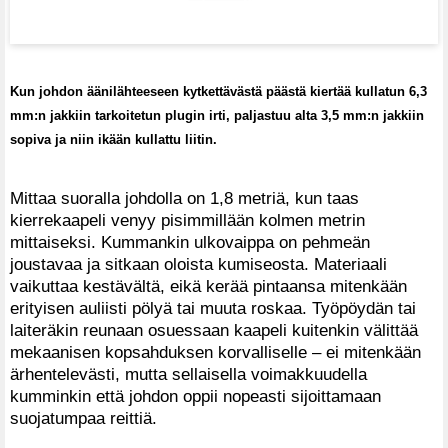
Kun johdon äänilähteeseen kytkettävästä päästä kiertää kullatun 6,3
mm:n jakkiin tarkoitetun plugin irti, paljastuu alta 3,5 mm:n jakkiin
sopiva ja niin ikään kullattu liitin.
Mittaa suoralla johdolla on 1,8 metriä, kun taas
kierrekaapeli venyy pisimmillään kolmen metrin
mittaiseksi. Kummankin ulkovaippa on pehmeän
joustavaa ja sitkaan oloista kumiseosta. Materiaali
vaikuttaa kestävältä, eikä kerää pintaansa mitenkään
erityisen auliisti pölyä tai muuta roskaa. Työpöydän tai
laiteräkin reunaan osuessaan kaapeli kuitenkin välittää
mekaanisen kopsahduksen korvalliselle – ei mitenkään
ärhentelevästi, mutta sellaisella voimakkuudella
kumminkin että johdon oppii nopeasti sijoittamaan
suojatumpaa reittiä.