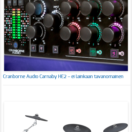
Cranborne Audio Carnaby HE2 – ei lainkaan tavanomainen