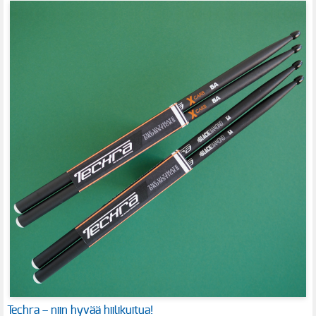
Techra – niin hyvää hiilikuitua!