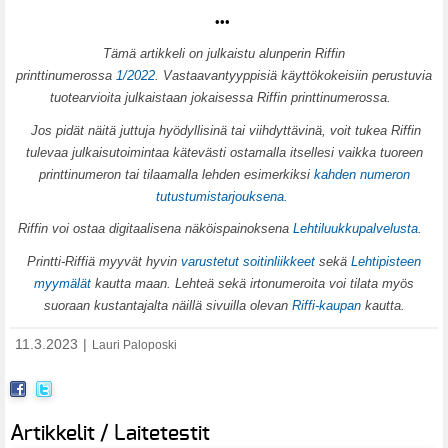
•••
T
ämä artikkeli on julkaistu alunperin Riffin
printtinumerossa
1/2022
. Vastaavantyyppisiä käyttökokeisiin perustuvia
tuotearvioita julkaistaan jokaisessa Riffin printtinumerossa.
Jos pidät näitä juttuja hyödyllisinä tai viihdyttävinä, voit tukea Riffin
tulevaa julkaisutoimintaa kätevästi ostamalla itsellesi vaikka tuoreen
printtinumeron tai tilaamalla lehden esimerkiksi
kahden numeron
tutustumistarjouksena.
Riffin voi ostaa digitaalisena näköispainoksena
Lehtiluukkupalvelusta
.
Printti-Riffiä myyvät hyvin
varustetut soitinliikkeet
sekä
Lehtipisteen
myymälät
kautta maan. Lehteä sekä irtonumeroita voi tilata myös
suoraan kustantajalta näillä sivuilla olevan
Riffi-kaupan
kautta.
11.3.2023
|
Lauri Paloposki
Artikkelit / Laitetestit