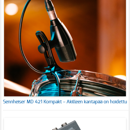
Sennheiser MD 421 Kompakt – Akilleen kantapää on hoidettu