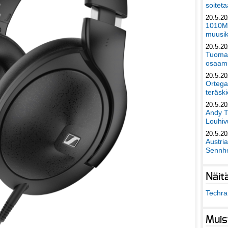
soiteta
20.5.2
1010Mu
muusik
20.5.2
Tuomas
osaami
20.5.2
Ortega
teräski
20.5.2
Andy T
Louhivu
20.5.2
Austri
Sennhe
Näit
Techra 
Muis