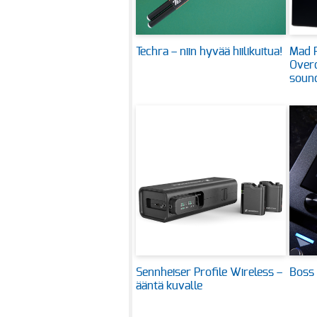
Techra – niin hyvää hiilikuitua!
Mad P
Over
sound
Sennheiser Profile Wireless –
Boss 
ääntä kuvalle