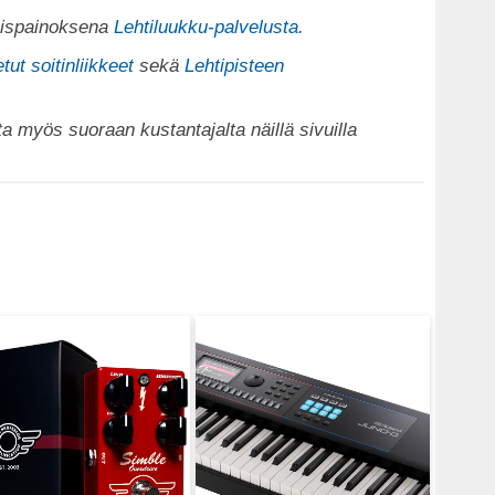
köispainoksena
Lehtiluukku-palvelusta
.
tut soitinliikkeet
sekä
Lehtipisteen
ta myös suoraan kustantajalta näillä sivuilla