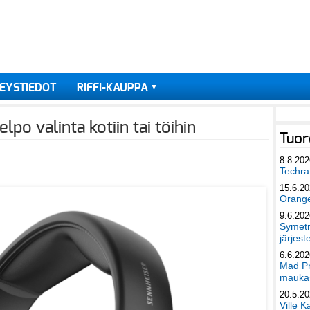
EYSTIEDOT
RIFFI-KAUPPA
po valinta kotiin tai töihin
Tuor
8.8.202
Techra 
15.6.2
Orang
9.6.202
Symetri
järjest
6.6.202
Mad Pr
maukas
20.5.2
Ville K