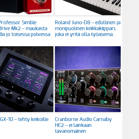
rofessor Simble
Roland Juno-D8 – edullinen ja
drive Mk2 – maukasta
monipuolinen keikkakiippari,
ia jo toisessa polvessa
joka ei yritä olla työasema.
GX-10 – tehty keikoille
Cranborne Audio Carnaby
HE2 – ei lainkaan
tavanomainen