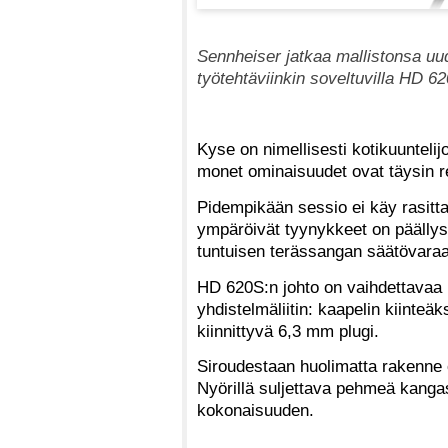
Sennheiser jatkaa mallistonsa uud
työtehtäviinkin soveltuvilla HD 62
Kyse on nimellisesti kotikuuntelijo
monet ominaisuudet ovat täysin re
Pidempikään sessio ei käy rasit
ympäröivät tyynykkeet on päällyst
tuntuisen terässangan säätövaraak
HD 620S:n johto on vaihdettavaa m
yhdistelmäliitin: kaapelin kiinteäk
kiinnittyvä 6,3 mm plugi.
Siroudestaan huolimatta rakenne o
Nyörillä suljettava pehmeä kangas
kokonaisuuden.