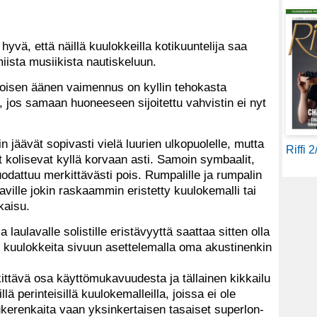
yvä, että näillä kuulokkeilla kotikuuntelija saa
ista musiikista nautiskeluun.
koisen äänen vaimennus on kyllin tehokasta
 jos samaan huoneeseen sijoitettu vahvistin ei nyt
in jäävät sopivasti vielä luurien ulkopuolelle, mutta
Riffi 
 kolisevat kyllä korvaan asti. Samoin symbaalit,
uodattuu merkittävästi pois. Rumpalille ja rumpalin
ille jokin raskaammin eristetty kuulokemalli tai
kaisu.
laulavalle solistille eristävyyttä saattaa sitten olla
kuulokkeita sivuun asettelemalla oma akustinenkin
ttävä osa käyttömukavuudesta ja tällainen kikkailu
ä perinteisillä kuulokemalleilla, joissa ei ole
kerenkaita vaan yksinkertaisen tasaiset superlon-