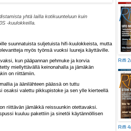
istamista yhtä lailla kotikuunteluun kuin
0S -kuulokkeilla.
ille suunnatuista suljetuista hifi-kuulokkeista, mutta
levantteja myös työnsä vuoksi luureja käyttäville.
tavaksi, kun pääpannan pehmuke ja korvia
Riffi 
etty miellyttävällä keinonahalla ja jämäkän
in on riittämiin.
allia ja äänilähteen päässä on tuttu
si osaksi valettu pikkupistoke ja sen ylle kierteellä
n riittävän jämäkkä reissuunkin otettavaksi.
pussi kuuluu pakettiin ja sinetöi käytännöllisen
Riffi 