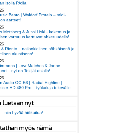
an isolla PA:lla!
026
sic Bento | Waldorf Protein – midi-
on aarteet!
026
 Metsberg & Jussi Liski - kokemus ja
sen varmuus karttuvat ahkeruudella!
026
 & Riento – nailonkielinen sähköisenä ja
elinen akustisena!
026
immons | LoveMatches & Janne
ori – nyt on Tekijät asialla!
026
an Audio OC-B6 | Radial Highline |
iser HD 480 Pro – työkaluja tekevälle
ä luetaan nyt
– niin hyvää hiilikuitua!
tathan myös nämä