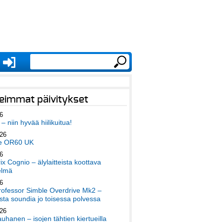
eimmat päivitykset
6
– niin hyvää hiilikuitua!
026
e OR60 UK
6
x Cognio – älylaitteista koottava
elmä
6
ofessor Simble Overdrive Mk2 –
ta soundia jo toisessa polvessa
026
auhanen – isojen tähtien kiertueilla