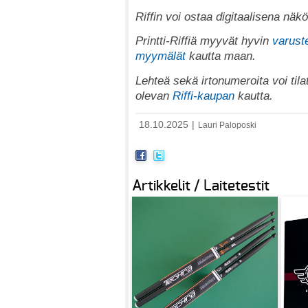
Riffin voi ostaa digitaalisena nä
Printti-Riffiä myyvät hyvin
varuste
myymälät
kautta maan.
Lehteä sekä irtonumeroita voi tila
olevan
Riffi-kaupan
kautta.
18.10.2025
|
Lauri Paloposki
Artikkelit / Laitetestit