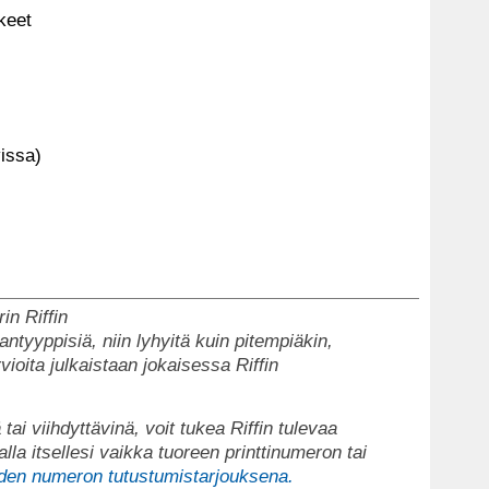
keet
vissa)
in Riffin
antyyppisiä, niin lyhyitä kuin pitempiäkin,
vioita julkaistaan jokaisessa Riffin
 tai viihdyttävinä, voit tukea Riffin tulevaa
lla itsellesi vaikka tuoreen printtinumeron tai
den numeron tutustumistarjouksena.