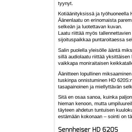
tyynyt.
Kotiäänityksissä ja työhuoneella
Äänenlaatu on erinomaista paremp
selkeän ja luotettavan kuvan.
Laatu riittää myös tallennettavien
sijoituspaikkaa puntaroitaessa se
Salin puolella yleisölle ääntä mik
sillä audiolaatu riittää yksittäis
vaikkapa moniraitaisen keikkatal
Äänitteen lopullinen miksaaminen 
tuskinpa onnistuminen HD 620S:n t
tasapainoinen ja miellyttävän sel
Sitä en osaa sanoa, kuinka paljon 
hieman kenoon, mutta umpiluureil
täyteen ahdetun tuntuisen kuulo
estämään kokonaan – sointi on täs
Sennheiser HD 620S