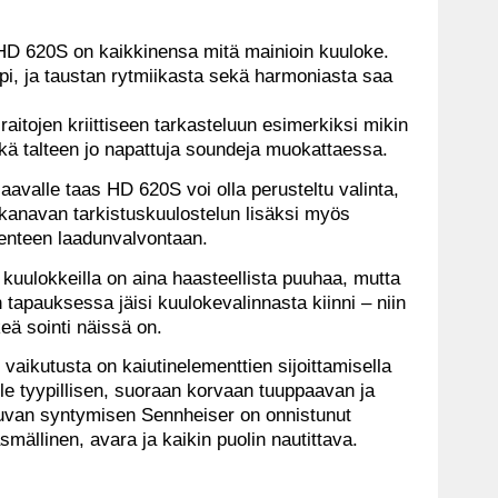
 HD 620S on kaikkinensa mitä mainioin kuuloke.
i, ja taustan rytmiikasta sekä harmoniasta saa
 raitojen kriittiseen tarkasteluun esimerkiksi mikin
kä talteen jo napattuja soundeja muokattaessa.
saavalle taas HD 620S voi olla perusteltu valinta,
en kanavan tarkistuskuulostelun lisäksi myös
lenteen laadunvalvontaan.
kuulokkeilla on aina haasteellista puuhaa, mutta
apauksessa jäisi kuulokevalinnasta kiinni – niin
keä sointi näissä on.
vaikutusta on kaiutinelementtien sijoittamisella
le tyypillisen, suoraan korvaan tuuppaavan ja
kuvan syntymisen Sennheiser on onnistunut
mällinen, avara ja kaikin puolin nautittava.