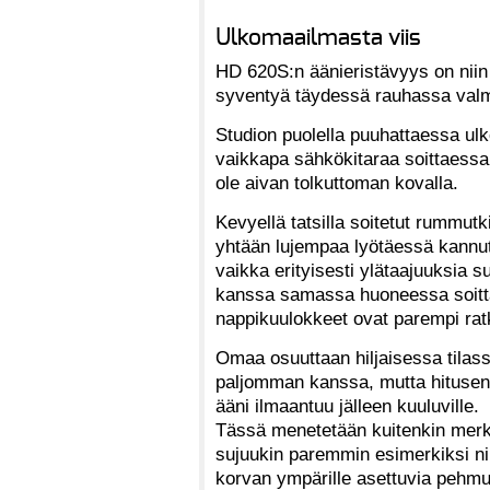
Ulkomaailmasta viis
HD 620S:n äänieristävyys on niin h
syventyä täydessä rauhassa valmi
Studion puolella puuhattaessa ul
vaikkapa sähkökitaraa soittaessa,
ole aivan tolkuttoman kovalla.
Kevyellä tatsilla soitetut rummutk
yhtään lujempaa lyötäessä kannut
vaikka erityisesti ylätaajuuksia s
kanssa samassa huoneessa soittav
nappikuulokkeet ovat parempi rat
Omaa osuuttaan hiljaisessa tilassa 
paljomman kanssa, mutta hitusen 
ääni ilmaantuu jälleen kuuluville.
Tässä menetetään kuitenkin merki
sujuukin paremmin esimerkiksi niill
korvan ympärille asettuvia pehmu