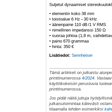
Suljetut dynaamiset stereokuulok
• elementin koko 38 mm
• toistoalue 6 Hz – 30 kHz
• äänenpaine 110 dB /1 V RMS
• nimellinen impedanssi 150 Ω
• suoraa johtoa (1,8 m, vaihdetta
• paino 670 grammaa
• hinta: 350 €
Lisätiedot:
Sennheiser
Tämä artikkeli on julkaistu alunper
printtinumerossa
4/2024
. Vastaav
käyttökokeisiin perustuvia tuotear
printtinumerossa.
Jos pidät näitä juttuja hyödyllisinä
julkaisutoimintaa kätevästi ostama
tilaamalla lehden esimerkiksi
kah