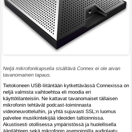
Neljä mikrofonikapselia sisältävä Connex ei ole aivan
tavanomainen tapaus.
Tietokoneen USB-liitäntään kytkettävässä Connexissa on
neljä valmista vaihtoehtoa eli moodia eri
käyttötilanteisiin. Ne kattavat tavanomaiset tällaisen
mikrofonin tehtävät podcast-toiminnasta
videoneuvotteluihin, ja yhtä sujuvasti SSL:n luomus
palvelee musiikintekijää ideoiden taltioinnissa.
Akustisesti otollisessa ympäristössä ja huolellisella
äänilähteen sekä mikrofonin asemoinnilla audiolaatu