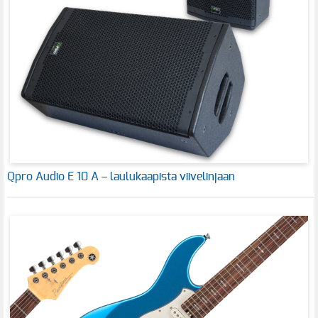
Qpro Audio E 10 A – laulukaapista viivelinjaan