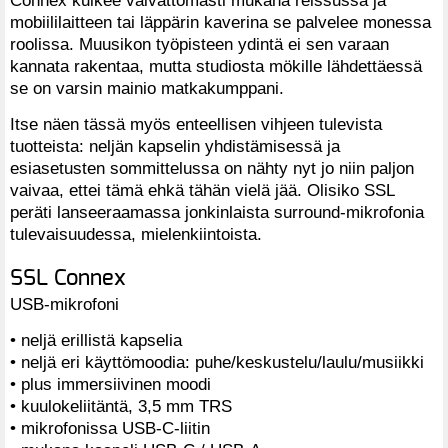
mobiililaitteen tai läppärin kaverina se palvelee monessa
roolissa. Muusikon työpisteen ydintä ei sen varaan
kannata rakentaa, mutta studiosta mökille lähdettäessä
se on varsin mainio matkakumppani.
Itse näen tässä myös enteellisen vihjeen tulevista
tuotteista: neljän kapselin yhdistämisessä ja
esiasetusten sommittelussa on nähty nyt jo niin paljon
vaivaa, ettei tämä ehkä tähän vielä jää. Olisiko SSL
peräti lanseeraamassa jonkinlaista surround-mikrofonia
tulevaisuudessa, mielenkiintoista.
SSL Connex
USB-mikrofoni
• neljä erillistä kapselia
• neljä eri käyttömoodia: puhe/keskustelu/laulu/musiikki
• plus immersiivinen moodi
• kuulokeliitäntä, 3,5 mm TRS
• mikrofonissa USB-C-liitin