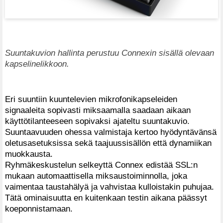
Suuntakuvion hallinta perustuu Connexin sisällä olevaan
kapselinelikkoon.
Eri suuntiin kuuntelevien mikrofonikapseleiden
signaaleita sopivasti miksaamalla saadaan aikaan
käyttötilanteeseen sopivaksi ajateltu suuntakuvio.
Suuntaavuuden ohessa valmistaja kertoo hyödyntävänsä
oletusasetuksissa sekä taajuussisällön että dynamiikan
muokkausta.
Ryhmäkeskustelun selkeyttä Connex edistää SSL:n
mukaan automaattisella miksaustoiminnolla, joka
vaimentaa taustahälyä ja vahvistaa kulloistakin puhujaa.
Tätä ominaisuutta en kuitenkaan testin aikana päässyt
koeponnistamaan.