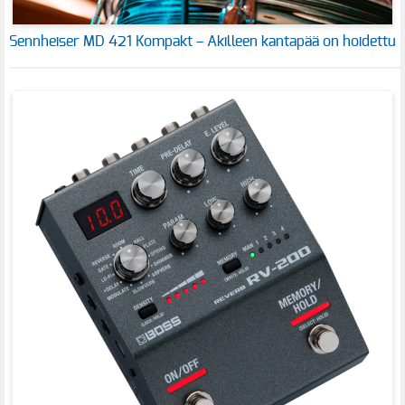
Sennheiser MD 421 Kompakt – Akilleen kantapää on hoidettu