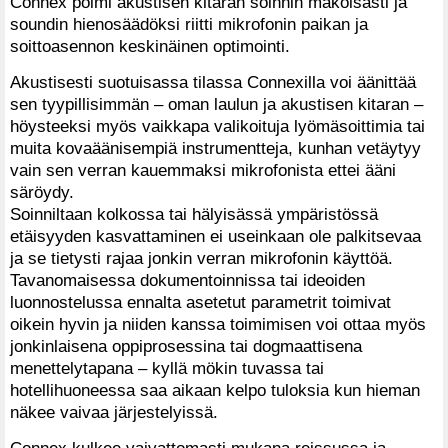
Connex poimi akustisen kitaran soinnin makoisasti ja
soundin hienosäädöksi riitti mikrofonin paikan ja
soittoasennon keskinäinen optimointi.
Akustisesti suotuisassa tilassa Connexilla voi äänittää
sen tyypillisimmän – oman laulun ja akustisen kitaran –
höysteeksi myös vaikkapa valikoituja lyömäsoittimia tai
muita kovaäänisempiä instrumentteja, kunhan vetäytyy
vain sen verran kauemmaksi mikrofonista ettei ääni
säröydy.
Soinniltaan kolkossa tai hälyisässä ympäristössä
etäisyyden kasvattaminen ei useinkaan ole palkitsevaa
ja se tietysti rajaa jonkin verran mikrofonin käyttöä.
Tavanomaisessa dokumentoinnissa tai ideoiden
luonnostelussa ennalta asetetut parametrit toimivat
oikein hyvin ja niiden kanssa toimimisen voi ottaa myös
jonkinlaisena oppiprosessina tai dogmaattisena
menettelytapana – kyllä mökin tuvassa tai
hotellihuoneessa saa aikaan kelpo tuloksia kun hieman
näkee vaivaa järjestelyissä.
Connex kulkee vaivattomasti mukana reissussa ja