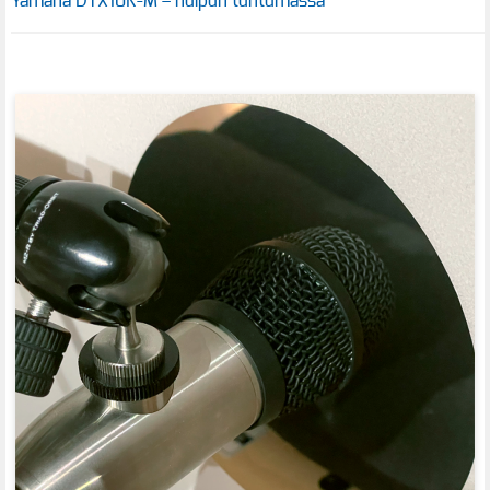
Yamaha DTX10K-M – huipun tuntumassa