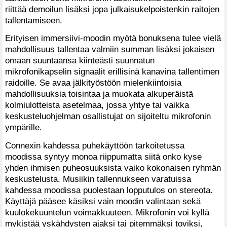
riittää demoilun lisäksi jopa julkaisukelpoistenkin raitojen
tallentamiseen.
Erityisen immersiivi-moodin myötä bonuksena tulee vielä
mahdollisuus tallentaa valmiin summan lisäksi jokaisen
omaan suuntaansa kiinteästi suunnatun
mikrofonikapselin signaalit erillisinä kanavina tallentimen
raidoille. Se avaa jälkityöstöön mielenkiintoisia
mahdollisuuksia toisintaa ja muokata alkuperäistä
kolmiulotteista asetelmaa, jossa yhtye tai vaikka
keskusteluohjelman osallistujat on sijoiteltu mikrofonin
ympärille.
Connexin kahdessa puhekäyttöön tarkoitetussa
moodissa syntyy monoa riippumatta siitä onko kyse
yhden ihmisen puheosuuksista vaiko kokonaisen ryhmän
keskustelusta. Musiikin tallennukseen varatuissa
kahdessa moodissa puolestaan lopputulos on stereota.
Käyttäjä pääsee käsiksi vain moodin valintaan sekä
kuulokekuuntelun voimakkuuteen. Mikrofonin voi kyllä
mykistää yskähdysten ajaksi tai pitemmäksi toviksi,