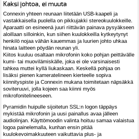
Kaksi johtoa, ei muuta
Connexin yhteen reunaan liitetään USB-kaapeli ja
vastakkaisella puolella on pikkujakki stereokuulokkeille.
Aparaatti on esineenä juuri riittävän painava pysyäkseen
aloillaan silloinkin, kun siihen kuulokkeilla kytkeytynyt
henkilö nojaa vähän kauemmas ja luurien johto uhkaa
hinata laitteen pöydän reunan yli.
Kiitos kuuluu osaltaan mikrofonin koko pohjan peittävälle
kumi- tai muovilämiskälle, joka ei ole varsinaisesti
tahkea muttei kyllä liukaskaan. Keskellä pohjaa on
lisäksi pienen kameratelineen kierteelle sopiva
kiinnityspiste ja Connexin mukana toimitetaan näpsäkkä
soviteruuvi, jolla kojeen saa kiinni myös
mikrofonitelineeseen.
Pyramidin huipulle sijoitetun SSL:n logon täppäys
mykistää mikrofonin ja uusi painallus avaa jälleen
audiolinjan. Käyttömoodin valinta hoituu samaa valaistua
logoa painelemalla, kunhan ensin pitää
kuulokevoimakkuuteen vaikuttavia plus- ja