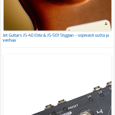
Jet Guitars JS-40 Elite & JS-501 Stygian – sopivasti uutta ja
vanhaa