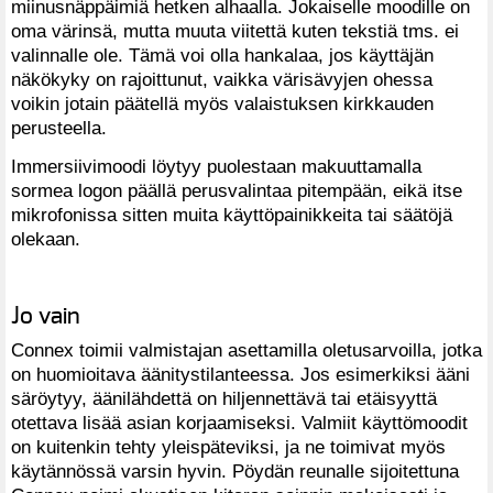
miinusnäppäimiä hetken alhaalla. Jokaiselle moodille on
oma värinsä, mutta muuta viitettä kuten tekstiä tms. ei
valinnalle ole. Tämä voi olla hankalaa, jos käyttäjän
näkökyky on rajoittunut, vaikka värisävyjen ohessa
voikin jotain päätellä myös valaistuksen kirkkauden
perusteella.
Immersiivimoodi löytyy puolestaan makuuttamalla
sormea logon päällä perusvalintaa pitempään, eikä itse
mikrofonissa sitten muita käyttöpainikkeita tai säätöjä
olekaan.
Jo vain
Connex toimii valmistajan asettamilla oletusarvoilla, jotka
on huomioitava äänitystilanteessa. Jos esimerkiksi ääni
säröytyy, äänilähdettä on hiljennettävä tai etäisyyttä
otettava lisää asian korjaamiseksi. Valmiit käyttömoodit
on kuitenkin tehty yleispäteviksi, ja ne toimivat myös
käytännössä varsin hyvin. Pöydän reunalle sijoitettuna