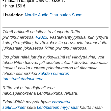
• mukana kaapeli USB-C / USB-A
• hinta 159 €
Lisätiedot:
Nordic Audio Distribution Suomi
Tämä artikkeli on julkaistu alunperin Riffin
printtinumerossa
4/2023
. Vastaavantyyppisiä, niin lyhyitä
kuin pitempiäkin, käyttökokeisiin perustuvia tuotearvioita
julkaistaan jokaisessa Riffin printtinumerossa.
Jos pidät näitä juttuja hyödyllisinä tai viihdyttävinä, voit
tukea Riffin tulevaa julkaisutoimintaa kätevästi ostamalla
itsellesi vaikka tuoreen printtinumeron tai tilaamalla
lehden esimerkiksi
kahden numeron
tutustumistarjouksena.
Riffin voi ostaa digitaalisena
näköispainoksena
Lehtiluukkupalvelusta
.
Printti-Riffiä myyvät hyvin
varustetut
soitinliikkeet
sekä
Lehtipisteen myymälät
kautta maan.