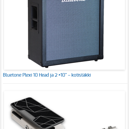
Bluetone Plexi 10 Head ja 2 ×10" – kotistäkki