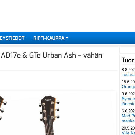
EYSTIEDOT
RIFFI-KAUPPA
 AD17e & GTe Urban Ash – vähän
Tuor
8.8.202
Techra 
15.6.2
Orang
9.6.202
Symetri
järjest
6.6.202
Mad Pr
maukas
20.5.2
Ville K