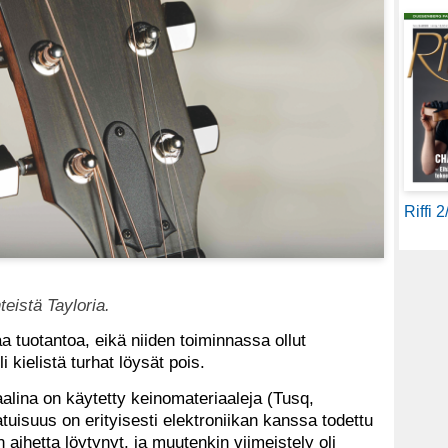
Riffi 
teistä Tayloria.
a tuotantoa, eikä niiden toiminnassa ollut
 kielistä turhat löysät pois.
iaalina on käytetty keinomateriaaleja (Tusq,
tuisuus on erityisesti elektroniikan kanssa todettu
aihetta löytynyt, ja muutenkin viimeistely oli