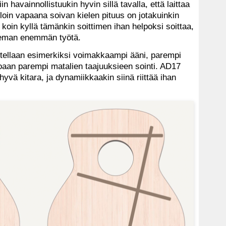
havainnollistuukin hyvin sillä tavalla, että laittaa
loin vapaana soivan kielen pituus on jotakuinkin
 koin kyllä tämänkin soittimen ihan helpoksi soittaa,
 hieman enemmän työtä.
uetellaan esimerkiksi voimakkaampi ääni, parempi
oaan parempi matalien taajuuksieen sointi. AD17
hyvä kitara, ja dynamiikkaakin siinä riittää ihan