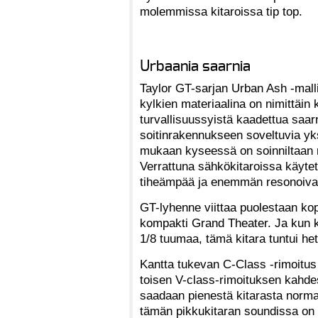
molemmissa kitaroissa tip top.
Urbaania saarnia
Taylor GT-sarjan Urban Ash -malli
kylkien materiaalina on nimittäin 
turvallisuussyistä kaadettua saarn
soitinrakennukseen soveltuvia yksi
mukaan kyseessä on soinniltaan 
Verrattuna sähkökitaroissa käyte
tiheämpää ja enemmän resonoiva
GT-lyhenne viittaa puolestaan ko
kompakti Grand Theater. Ja kun k
1/8 tuumaa, tämä kitara tuntui he
Kantta tukevan C-Class -rimoitus 
toisen V-class-rimoituksen kahdest
saadaan pienestä kitarasta norma
tämän pikkukitaran soundissa on 