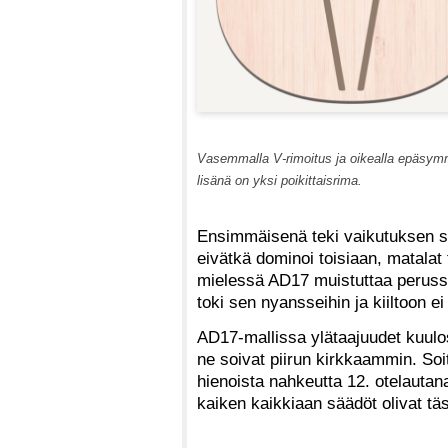
Vasemmalla V-rimoitus ja oikealla epäsymmet
lisänä on yksi poikittaisrima.
Ensimmäisenä teki vaikutuksen so
eivätkä dominoi toisiaan, matalat 
mielessä AD17 muistuttaa perusso
toki sen nyansseihin ja kiiltoon ei 
AD17-mallissa ylätaajuudet kuulost
ne soivat piirun kirkkaammin. Soi
hienoista nahkeutta 12. otelautana
kaiken kaikkiaan säädöt olivat t