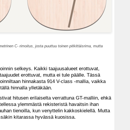
rinen C- rimoitus, josta puuttuu toinen pitkittäisrima, mutta
innin selkeys. Kaikki taajuusalueet erottuvat,
taajuudet erottuvat, mutta ei tule päälle. Tässä
inniltaan hinnakasta 914 V-class -mallia, vaikka
tällä hinnalla ylletäkään.
ivat hitusen erilaiselta verrattuna GT-malliin, ehkä
tellessa ylemmästä rekisteristä havaitsin ihan
uhan tienoilla, kun venyttelin kakkoskielellä. Mutta
ässäkin kitarassa hyvässä kuosissa.