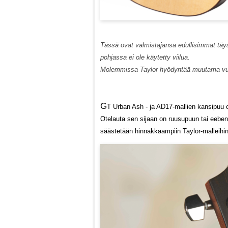
Tässä ovat valmistajansa edullisimmat täysi
pohjassa ei ole käytetty viilua.
Molemmissa Taylor hyödyntää muutama vuo
G
T Urban Ash - ja AD17-mallien kansipuu 
Otelauta sen sijaan on ruusupuun tai eeben
säästetään hinnakkaampiin Taylor-malleihin