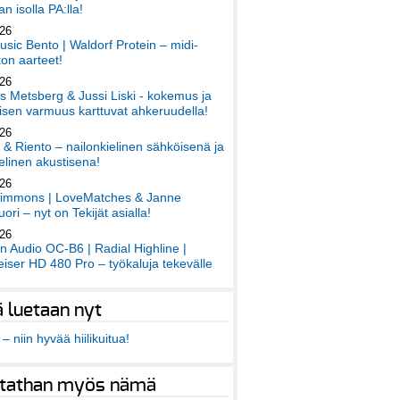
an isolla PA:lla!
026
sic Bento | Waldorf Protein – midi-
on aarteet!
026
 Metsberg & Jussi Liski - kokemus ja
sen varmuus karttuvat ahkeruudella!
026
 & Riento – nailonkielinen sähköisenä ja
elinen akustisena!
026
immons | LoveMatches & Janne
ori – nyt on Tekijät asialla!
026
an Audio OC-B6 | Radial Highline |
iser HD 480 Pro – työkaluja tekevälle
ä luetaan nyt
– niin hyvää hiilikuitua!
tathan myös nämä