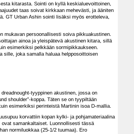
sta kitarasta. Sointi on kyllä keskialuevoittoinen,
taajuudet taas soivat kirkkaan mehevästi, ja ääniten
ä. GT Urban Ashin sointi lisäksi myös erotteleva,
n mukavan persoonallisesti soiva pikkuakustinen.
oittajan ainoa ja yleispätevä akustinen kitara, sillä
kuin esimerkiksi pelkkään sormipikkaukseen.
 sille, joka samalla haluaa helpposoittoisen
dreadnought-tyyppinen akustinen, jossa on
ound shoulder”-koppa. Täten se on tyypiltään
in esimerkiksi perinteistä Martinin isoa D-mallia.
usupuu korvattiin kopan kylki- ja pohjamateriaalina
ri ovat samankaltaiset. Luonnollisesti tässä
 ihan normiluokkaa (25-1/2 tuumaa). Ero