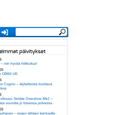
eimmat päivitykset
6
– niin hyvää hiilikuitua!
026
e OR60 UK
6
x Cognio – älylaitteista koottava
elmä
6
ofessor Simble Overdrive Mk2 –
ta soundia jo toisessa polvessa
026
auhanen – isojen tähtien kiertueilla