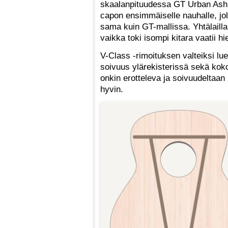
skaalanpituudessa GT Urban Ashiin 
capon ensimmäiselle nauhalle, jol
sama kuin GT-mallissa. Yhtälailla
vaikka toki isompi kitara vaatii
V-Class -rimoituksen valteiksi l
soivuus ylärekisterissä sekä kok
onkin erotteleva ja soivuudeltaan 
hyvin.