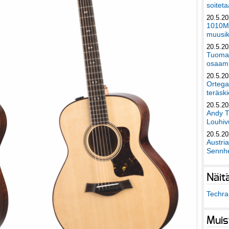
soiteta
20.5.2
1010Mu
muusik
20.5.2
Tuomas
osaami
20.5.2
Ortega
teräski
20.5.2
Andy T
Louhivu
20.5.2
Austri
Sennhe
Näit
Techra 
Muis