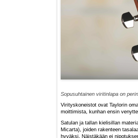
Sopusuhtainen viritinlapa on perin
Virityskoneistot ovat Taylorin oma
moittimista, kunhan ensin venytteli
Satulan ja tallan kielisillan mater
Micarta), joiden rakenteen tasalaa
hyväksi. Näistäkään ei nipotuksen 