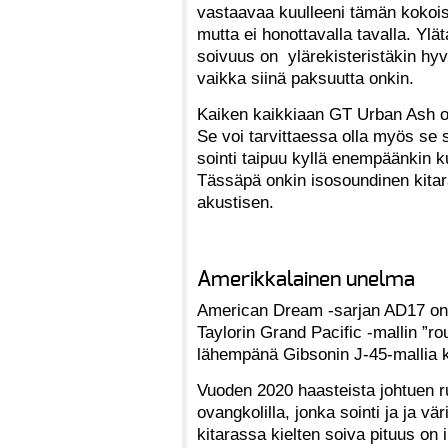
vastaavaa kuulleeni tämän kokoise
mutta ei honottavalla tavalla. Ylä
soivuus on ylärekisteristäkin hyv
vaikka siinä paksuutta onkin.
Kaiken kaikkiaan GT Urban Ash o
Se voi tarvittaessa olla myös se s
sointi taipuu kyllä enempäänkin 
Tässäpä onkin isosoundinen kitara
akustisen.
Amerikkalainen unelma
American Dream -sarjan AD17 on 
Taylorin Grand Pacific -mallin ”r
lähempänä Gibsonin J-45-mallia ku
Vuoden 2020 haasteista johtuen ru
ovangkolilla, jonka sointi ja ja vä
kitarassa kielten soiva pituus on