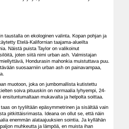
n taustalla on ekologinen valinta. Kopan pohjan ja
käytetty Etelä-Kalifornian taajama-alueilta
ia. Näistä puista Taylor on valikoinut
löitä, joten siitä nimi urban ash. Valmistajan
miellyttävä, Hondurasin mahonkia muistuttava puu.
ttävään suosaarniin urban ash on painavampaa,
a.
pan muotoon, joka on jumbomallista kutistettu
ielten soiva pituuskin on normaalia lyhyempi, 24-
ti ensituntumaltaan mukavalta ja helpolta soittaa.
taas on tyyliltään epäsymmetrinen ja sisältää vain
a pitkittäisrimasta. Ideana on ollut se, että näin
alia enemmän alataajuuksien sointia. Ja kyllähän
paljon muhkeutta ja lämpöä, en muista ihan